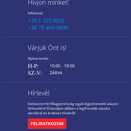
Hívjon minket!
Infóvonal
+36 1 322 0032
+36 70 469-9890
Várjuk Önt is!
Nyitva tartás
H-P:
10:00 - 18:00
SZ-V:
ZÁRVA
Hírlevél
Iratkozzon fel Magyarország egyik legszínesebb utazási
hírlevelére! Értesüljön időben a legfrissebb utazási
akciókról és érdekes hírekről!
FELIRATKOZOM