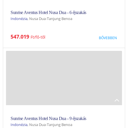
Sunrise Aventus Hotel Nusa Dua - 6 éjszakás
Indonézia
, Nusa Dua-Tanjung Benoa
Szállás jellemzőktetőteraszos étterem és bár kényelmes
547.019
Ft
BŐVEBBEN
szobák finom konyhakedves és vendégszerető kiszolgálás
Rövid leírás:A festői Nusa Dua szívében, Bali egyik legismertebb
üdülőhelyén található, ideális helyszín egy felejthetetlen
nyaraláshoz gyönyörű természeti környezetben. A helyszínen...
AUG
SZEPT
OKT
NOV
DEC
JAN
FEBR
MÁRC
ÁPR
MÁJ
JÚN
JÚL
Sunrise Aventus Hotel Nusa Dua - 9 éjszakás
Indonézia
, Nusa Dua-Tanjung Benoa