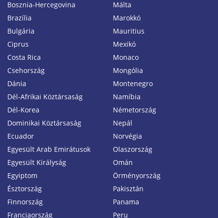
Bosznia-Hercegovina
Málta
Brazília
Marokkó
Bulgária
Mauritius
Ciprus
Mexikó
Costa Rica
Monaco
Csehország
Mongólia
Dánia
Montenegro
Dél-Afrikai Köztársaság
Namíbia
Dél-Korea
Németország
Dominikai Köztársaság
Nepál
Ecuador
Norvégia
Egyesült Arab Emirátusok
Olaszország
Egyesült Királyság
Omán
Egyiptom
Örményország
Észtország
Pakisztán
Finnország
Panama
Franciaország
Peru