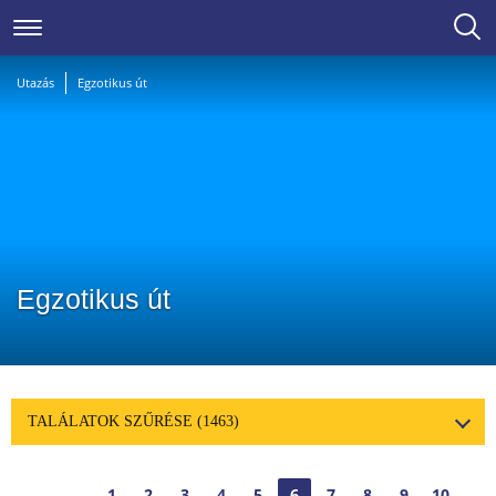
Utazás
Egzotikus út
Egzotikus út
TALÁLATOK SZŰRÉSE
(1463)
1
2
3
4
5
6
7
8
9
10