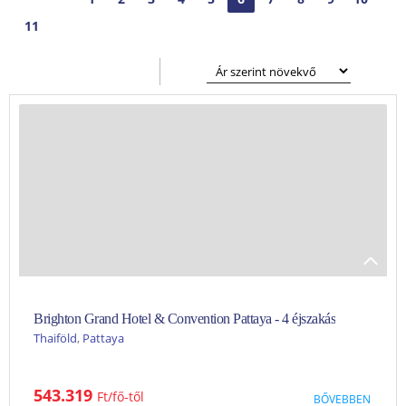
11
ézet
blázatos nézet
Brighton Grand Hotel & Convention Pattaya - 4 éjszakás
Thaiföld
,
Pattaya
Szállás jellemzőkuszoda a 10. emeletenstrand a közelbentágas
543.319
Ft
BŐVEBBEN
szobák kilátással a kikötőre vagy a tengerrekiindulópont