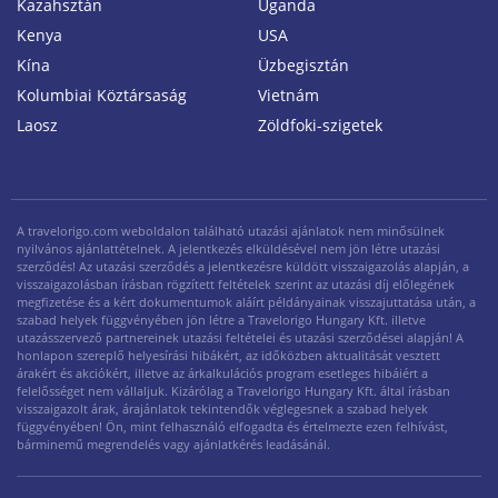
Kazahsztán
Uganda
Kenya
USA
Kína
Üzbegisztán
Kolumbiai Köztársaság
Vietnám
Laosz
Zöldfoki-szigetek
A travelorigo.com weboldalon található utazási ajánlatok nem minősülnek
nyilvános ajánlattételnek. A jelentkezés elküldésével nem jön létre utazási
szerződés! Az utazási szerződés a jelentkezésre küldött visszaigazolás alapján, a
visszaigazolásban írásban rögzített feltételek szerint az utazási díj előlegének
megfizetése és a kért dokumentumok aláírt példányainak visszajuttatása után, a
szabad helyek függvényében jön létre a Travelorigo Hungary Kft. illetve
utazásszervező partnereinek utazási feltételei és utazási szerződései alapján! A
honlapon szereplő helyesírási hibákért, az időközben aktualitását vesztett
árakért és akciókért, illetve az árkalkulációs program esetleges hibáiért a
felelősséget nem vállaljuk. Kizárólag a Travelorigo Hungary Kft. által írásban
visszaigazolt árak, árajánlatok tekintendők véglegesnek a szabad helyek
függvényében! Ön, mint felhasználó elfogadta és értelmezte ezen felhívást,
bárminemű megrendelés vagy ajánlatkérés leadásánál.