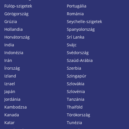
Fülöp-szigetek
Portugália
Görögország
Románia
Grúzia
Seychelle-szigetek
Hollandia
Spanyolország
Horvátország
Srí Lanka
India
Svájc
Indonézia
Svédország
Irán
Szaúd-Arábia
Írország
Szerbia
Izland
Szingapúr
Izrael
Szlovákia
Japán
Szlovénia
Jordánia
Tanzánia
Kambodzsa
Thaiföld
Kanada
Törökország
Katar
Tunézia