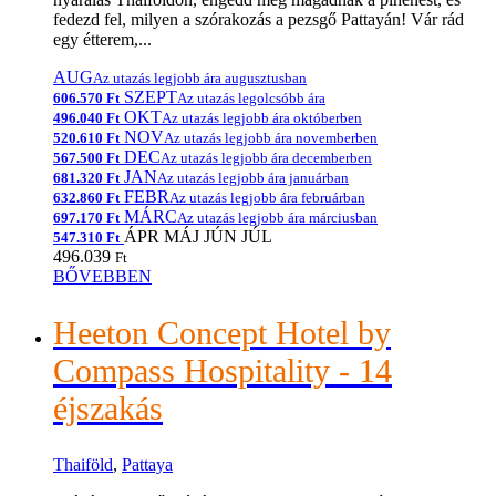
fedezd fel, milyen a szórakozás a pezsgő Pattayán! Vár rád
egy étterem,...
AUG
Az utazás legjobb ára augusztusban
SZEPT
606.570 Ft
Az utazás legolcsóbb ára
OKT
496.040 Ft
Az utazás legjobb ára októberben
NOV
520.610 Ft
Az utazás legjobb ára novemberben
DEC
567.500 Ft
Az utazás legjobb ára decemberben
JAN
681.320 Ft
Az utazás legjobb ára januárban
FEBR
632.860 Ft
Az utazás legjobb ára februárban
MÁRC
697.170 Ft
Az utazás legjobb ára márciusban
ÁPR
MÁJ
JÚN
JÚL
547.310 Ft
496.039
Ft
BŐVEBBEN
Heeton Concept Hotel by
Compass Hospitality - 14
éjszakás
Thaiföld
,
Pattaya