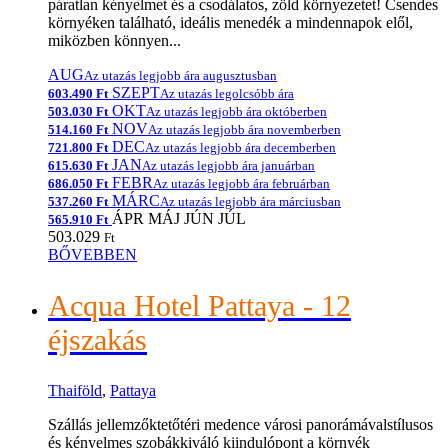
páratlan kényelmet és a csodálatos, zöld környezetet! Csendes
környéken található, ideális menedék a mindennapok elől,
miközben könnyen...
AUG
Az utazás legjobb ára augusztusban
SZEPT
603.490 Ft
Az utazás legolcsóbb ára
OKT
503.030 Ft
Az utazás legjobb ára októberben
NOV
514.160 Ft
Az utazás legjobb ára novemberben
DEC
721.800 Ft
Az utazás legjobb ára decemberben
JAN
615.630 Ft
Az utazás legjobb ára januárban
FEBR
686.050 Ft
Az utazás legjobb ára februárban
MÁRC
537.260 Ft
Az utazás legjobb ára márciusban
ÁPR
MÁJ
JÚN
JÚL
565.910 Ft
503.029
Ft
BŐVEBBEN
Acqua Hotel Pattaya - 12
éjszakás
Thaiföld
,
Pattaya
Szállás jellemzőktetőtéri medence városi panorámávalstílusos
és kényelmes szobákkiváló kiindulópont a környék