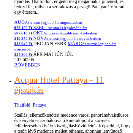
nyaralás Thaiföldön, engedd meg magadnak a pihenést, és
fedezd fel, milyen a szórakozás a pezsgő Pattayán! Vár rád
egy étterem,...
AUG
Az utazás legjobb ára augusztusban
SZEPT
623.180 Ft
Az utazás legolcsóbb ára
OKT
507.610 Ft
Az utazás legjobb ára októberben
NOV
519.340 Ft
Az utazás legjobb ára novemberben
DEC
JAN
FEBR
MÁRC
533.940 Ft
Az utazás legjobb ára
márciusban
ÁPR
MÁJ
JÚN
JÚL
554.860 Ft
507.609
Ft
BŐVEBBEN
Acqua Hotel Pattaya - 11
éjszakás
Thaiföld
,
Pattaya
Szállás jellemzőktetőtéri medence városi panorámávalstílusos
és kényelmes szobákkiváló kiindulópont a környék
felfedezéséhezkiváló kiszolgálásRövid leírás:Képzeld el, hogy
a tetőn lévő medence mellett pihensz, ahonnan lenyűgöző