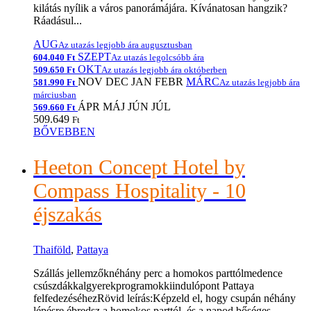
kilátás nyílik a város panorámájára. Kívánatosan hangzik?
Ráadásul...
AUG
Az utazás legjobb ára augusztusban
SZEPT
604.040 Ft
Az utazás legolcsóbb ára
OKT
509.650 Ft
Az utazás legjobb ára októberben
NOV
DEC
JAN
FEBR
MÁRC
581.990 Ft
Az utazás legjobb ára
márciusban
ÁPR
MÁJ
JÚN
JÚL
569.660 Ft
509.649
Ft
BŐVEBBEN
Heeton Concept Hotel by
Compass Hospitality - 10
éjszakás
Thaiföld
,
Pattaya
Szállás jellemzőknéhány perc a homokos parttólmedence
csúszdákkalgyerekprogramokkiindulópont Pattaya
felfedezéséhezRövid leírás:Képzeld el, hogy csupán néhány
lépésre ébredsz a homokos parttól, és a napod bőséges