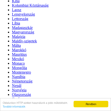
Kína
Kolumbiai Köztársaság
Laosz
Lengyelország
Lettország
Líbia
Madagaszkár
Magyarország
Malajzia
Maldív-szigetek
Málta
Marokkó
Mauritius
Mexikó
Monaco
Mongólia
Montenegro
Namíbia
Németország
Nepál
Norvégia
Olaszország
Omán
Oldalunkon HTTP-sütiket használunk a jobb működésért.
Örményország
Rendben
További információk
Pakisztán