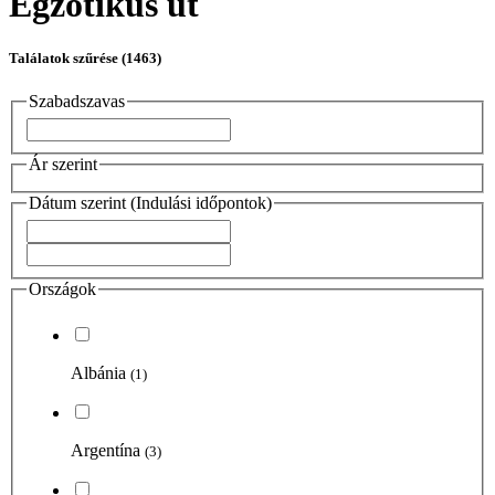
Egzotikus út
Találatok szűrése
(1463)
Szabadszavas
Ár szerint
Dátum szerint (Indulási időpontok)
Országok
Albánia
(1)
Argentína
(3)