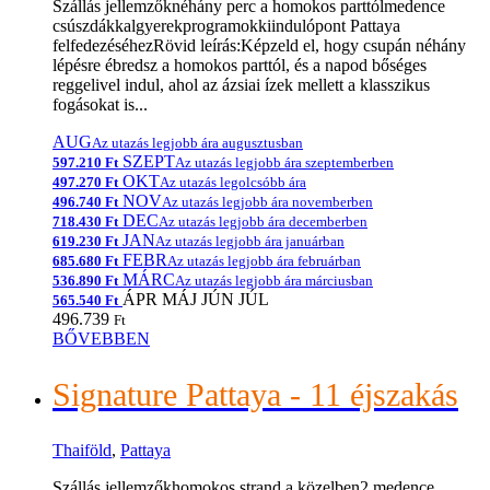
Szállás jellemzőknéhány perc a homokos parttólmedence
csúszdákkalgyerekprogramokkiindulópont Pattaya
felfedezéséhezRövid leírás:Képzeld el, hogy csupán néhány
lépésre ébredsz a homokos parttól, és a napod bőséges
reggelivel indul, ahol az ázsiai ízek mellett a klasszikus
fogásokat is...
AUG
Az utazás legjobb ára augusztusban
SZEPT
597.210 Ft
Az utazás legjobb ára szeptemberben
OKT
497.270 Ft
Az utazás legolcsóbb ára
NOV
496.740 Ft
Az utazás legjobb ára novemberben
DEC
718.430 Ft
Az utazás legjobb ára decemberben
JAN
619.230 Ft
Az utazás legjobb ára januárban
FEBR
685.680 Ft
Az utazás legjobb ára februárban
MÁRC
536.890 Ft
Az utazás legjobb ára márciusban
ÁPR
MÁJ
JÚN
JÚL
565.540 Ft
496.739
Ft
BŐVEBBEN
Signature Pattaya - 11 éjszakás
Thaiföld
,
Pattaya
Szállás jellemzőkhomokos strand a közelben2 medence,