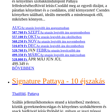
és kényelmes szobákkiindulópont Pattaya
felfedezéséhezRövid leírás:Csodáld meg az egyedi dizájnt, a
páratlan kényelmet és a csodálatos, zöld környezetet! Csendes
környéken található, ideális menedék a mindennapok elől,
miközben könnyen...
AUG
Az utazás legjobb ára augusztusban
SZEPT
587.760 Ft
Az utazás legjobb ára szeptemberben
OKT
557.100 Ft
Az utazás legjobb ára októberben
NOV
568.250 Ft
Az utazás legjobb ára novemberben
DEC
516.070 Ft
Az utazás legjobb ára decemberben
JAN
FEBR
520.760 Ft
Az utazás legolcsóbb ára
MÁRC
499.350 Ft
Az utazás legjobb ára márciusban
ÁPR
MÁJ
JÚN
JÚL
528.000 Ft
499.349
Ft
BŐVEBBEN
Signature Pattaya - 10 éjszakás
Thaiföld
,
Pattaya
Szállás jellemzőkhomokos strand a közelben2 medence,
köztük gyerekmedencetágas és kényelmes szobákétterem és
snack bárRövid leírás:Próbáld ki, milyen az igazi trópusi