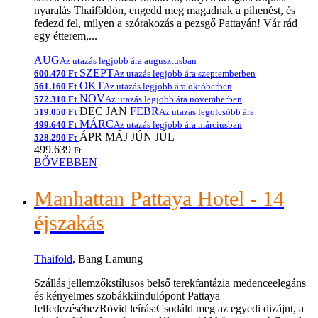
nyaralás Thaiföldön, engedd meg magadnak a pihenést, és
fedezd fel, milyen a szórakozás a pezsgő Pattayán! Vár rád
egy étterem,...
AUG
Az utazás legjobb ára augusztusban
SZEPT
600.470 Ft
Az utazás legjobb ára szeptemberben
OKT
561.160 Ft
Az utazás legjobb ára októberben
NOV
572.310 Ft
Az utazás legjobb ára novemberben
DEC
JAN
FEBR
519.050 Ft
Az utazás legolcsóbb ára
MÁRC
499.640 Ft
Az utazás legjobb ára márciusban
ÁPR
MÁJ
JÚN
JÚL
528.290 Ft
499.639
Ft
BŐVEBBEN
Manhattan Pattaya Hotel - 14
éjszakás
Thaiföld
, Bang Lamung
Szállás jellemzőkstílusos belső terekfantázia medenceelegáns
és kényelmes szobákkiindulópont Pattaya
felfedezéséhezRövid leírás:Csodáld meg az egyedi dizájnt, a