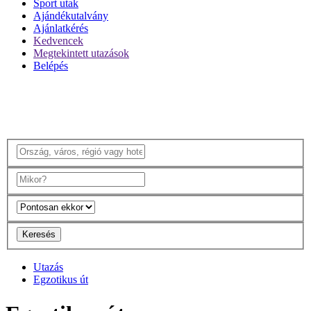
Sport utak
Ajándékutalvány
Ajánlatkérés
Kedvencek
Megtekintett utazások
Belépés
Keresés
Utazás
Egzotikus út