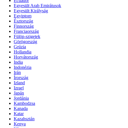
Ecuador
Egyesült Arab Emirátusok
Egyesült Királyság
Egyiptom
Észtország
Finnország
Franciaország
Fülöp-szigetek
Görögország
Grúzia
Hollandia
Horvátország
India
Indonézia
Irán
Írország
Izland
Izrael
Japán
Jordánia
Kambodzsa
Kanada
Katar
Kazahsztán
Kenya