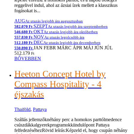
reggelivel indul, ahol az ázsiai ízek mellett a klasszikus
fogásokat is...
AUG
Az utazás legjobb ára augusztusban
SZEPT
582.070 Ft
Az utazás legjobb ára szeptemberben
OKT
546.680 Ft
Az utazás legjobb ára októberben
NOV
557.830 Ft
Az utazás legolcsóbb ára
DEC
512.180 Ft
Az utazás legjobb ára decemberben
JAN
FEBR
MÁRC
ÁPR
MÁJ
JÚN
JÚL
550.890 Ft
512.179
Ft
BŐVEBBEN
Heeton Concept Hotel by
Compass Hospitality - 4
éjszakás
Thaiföld
,
Pattaya
Szállás jellemzőknéhány perc a homokos parttólmedence
csúszdákkalgyerekprogramokkiindulópont Pattaya
felfedezéséhezRövid leírás:Képzeld el, hogy csupán néhány