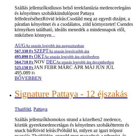
Szállás jellemzőkstílusos belső terekfantázia medenceelegáns
és kényelmes szobákkiindulópont Pattaya
felfedezéséhezRövid leírás:Csodáld meg az egyedi dizájnt, a
páratlan kényelmet és a csodálatos, zöld környezetet! Csendes
környéken található, ideális menedék a mindennapok elől,
miközben könnyen...
AUG
Az utazás legjobb ára augusztusban
SZEPT
567.330 Ft
Az utazás legolcsóbb ára
OKT
495.090 Ft
Az utazás legjobb ára októberben
NOV
DEC
564.710 Ft
Az utazás legjobb ára decemberben
JAN
FEBR
MÁRC
ÁPR
MÁJ
JÚN
JÚL
525.150 Ft
495.089
Ft
BŐVEBBEN
Signature Pattaya - 12 éjszakás
Thaiföld
,
Pattaya
Szállás jellemzőkhomokos strand a közelben2 medence,
köztük gyerekmedencetágas és kényelmes szobákétterem és
snack bárRövid leírás:Próbáld ki, milyen az igazi trópusi
nyaralás Thaiföldön, engedd meg magadnak a pihenést, és