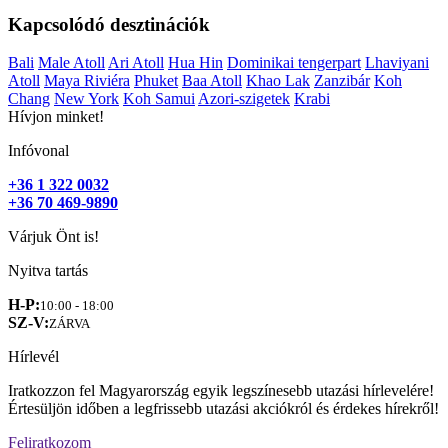
Kapcsolódó desztinációk
Bali
Male Atoll
Ari Atoll
Hua Hin
Dominikai tengerpart
Lhaviyani
Atoll
Maya Riviéra
Phuket
Baa Atoll
Khao Lak
Zanzibár
Koh
Chang
New York
Koh Samui
Azori-szigetek
Krabi
Hívjon minket!
Infóvonal
+36 1 322 0032
+36 70 469-9890
Várjuk Önt is!
Nyitva tartás
H-P:
10:00 - 18:00
SZ-V:
ZÁRVA
Hírlevél
Iratkozzon fel Magyarország egyik legszínesebb utazási hírlevelére!
Értesüljön időben a legfrissebb utazási akciókról és érdekes hírekről!
Feliratkozom