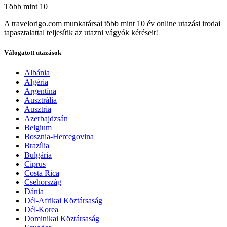
Több mint 10
A travelorigo.com munkatársai több mint 10 év online utazási irodai
tapasztalattal teljesítik az utazni vágyók kéréseit!
Válogatott utazások
Albánia
Algéria
Argentína
Ausztrália
Ausztria
Azerbajdzsán
Belgium
Bosznia-Hercegovina
Brazília
Bulgária
Ciprus
Costa Rica
Csehország
Dánia
Dél-Afrikai Köztársaság
Dél-Korea
Dominikai Köztársaság