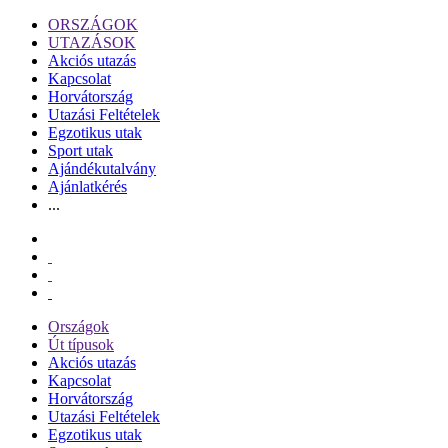
ORSZÁGOK
UTAZÁSOK
Akciós utazás
Kapcsolat
Horvátország
Utazási Feltételek
Egzotikus utak
Sport utak
Ajándékutalvány
Ajánlatkérés
...
Országok
Út típusok
Akciós utazás
Kapcsolat
Horvátország
Utazási Feltételek
Egzotikus utak