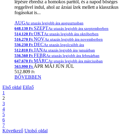
lépésre ébredsz a homokos parttól, és a napod bőséges
reggelivel indul, ahol az ázsiai ízek mellett a klasszikus
fogásokat is...
AUG
Az utazás legjobb ára augusztusban
SZEPT
648.130 Ft
Az utazás legjobb ára szeptemberben
OKT
514.120 Ft
Az utazás legjobb ára októberben
NOV
516.270 Ft
Az utazás legjobb ára novemberben
DEC
536.230 Ft
Az utazás legolcsóbb ára
JAN
512.810 Ft
Az utazás legjobb ára januárban
FEBR
536.560 Ft
Az utazás legjobb ára februárban
MÁRC
647.670 Ft
Az utazás legjobb ára márciusban
ÁPR
MÁJ
JÚN
JÚL
563.990 Ft
512.809
Ft
BŐVEBBEN
Első oldal
Előző
1
2
3
4
5
6
7
Következő
Utolsó oldal