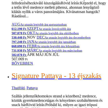
felfedezéséhezkiváló kiszolgálásRövid leírás:Képzeld el, hogy
a tetőn lévő medence mellett pihensz, ahonnan lenyűgöző
kilátás nyílik a város panorámájára. Kívánatosan hangzik?
Ráadásul...
AUG
Az utazás legjobb ára augusztusban
SZEPT
612.190 Ft
Az utazás legolcsóbb ára
OKT
507.070 Ft
Az utazás legjobb ára októberben
NOV
DEC
530.440 Ft
Az utazás legjobb ára decemberben
JAN
797.240 Ft
Az utazás legjobb ára januárban
FEBR
668.690 Ft
Az utazás legjobb ára februárban
MÁRC
731.930 Ft
Az utazás legjobb ára márciusban
ÁPR
MÁJ
JÚN
JÚL
582.070 Ft
507.069
Ft
BŐVEBBEN
Signature Pattaya - 13 éjszakás
Thaiföld
,
Pattaya
Szállás jellemzőkhomokos strand a közelben2 medence,
köztük gyerekmedencetágas és kényelmes szobákétterem és
snack bárRövid leírás:Próbáld ki, milyen az igazi trópusi