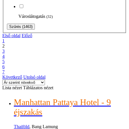
Városlátogatás
(32)
Szűrés
(1463)
Első oldal
Előző
1
2
3
4
5
6
7
Következő
Utolsó oldal
Lista nézet
Táblázatos nézet
Manhattan Pattaya Hotel - 9
éjszakás
Thaiföld
, Bang Lamung