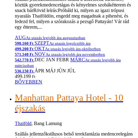
köztük gyerekmedencetágas és kényelmes szobákétterem és
snack bárRövid leírás:Próbáld ki, milyen az igazi trópusi
nyaralás Thaiföldön, engedd meg magadnak a pihenést, és
fedezd fel, milyen a szórakozás a pezsgő Pattayán! Vár rád
egy étterem,...
AUG
Az utazás legjobb ára augusztusban
SZEPT
598.160 Ft
Az utazás legolcsóbb ára
OKT
499.200 Ft
Az utazás legjobb ára októberben
NOV
571.540 Ft
Az utazás legjobb ára novemberben
DEC
JAN
FEBR
MÁRC
542.770 Ft
Az utazás legjobb ára
márciusban
ÁPR
MÁJ
JÚN
JÚL
536.150 Ft
499.199
Ft
BŐVEBBEN
Manhattan Pattaya Hotel - 10
éjszakás
Thaiföld
, Bang Lamung
Szállás jellemzőkstílusos belső terekfantázia medenceelegáns