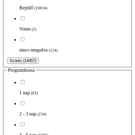
Repülő
(10834)
Vonat
(2)
nincs megadva
(124)
Szűrés
(14957)
Programhossz
1 nap
(63)
2 - 3 nap
(234)
4 - 5 nap