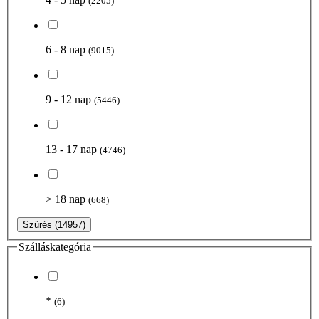
(2205)
6 - 8 nap
(9015)
9 - 12 nap
(5446)
13 - 17 nap
(4746)
> 18 nap
(668)
Szűrés
(14957)
Szálláskategória
*
(6)