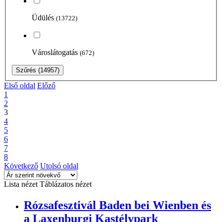
Üdülés
(13722)
Városlátogatás
(672)
Szűrés
(14957)
Első oldal
Előző
1
2
3
4
5
6
7
8
Következő
Utolsó oldal
Lista nézet
Táblázatos nézet
Rózsafesztivál Baden bei Wienben és
a Laxenburgi Kastélypark