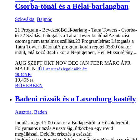
Csorba-tónál és a Bélai-barlangban
Szlovákia
,
Bajmóc
21 Program - BevezetőBélai-barlang - Tatra Towers - Csorba-
tó 22 Szállás: Látogatás a Tatra Tower kilátónálAz utazási
csomag nem tartalmaz szállást.23 Programleírás: Látogatás a
Tatra Tower kilátónálA program korán reggel 05:00 órakor
indul, találkozó 04:45-kor a Népligetben, Hell Miksa sétány,...
AUG
SZEPT
OKT
NOV
DEC
JAN
FEBR
MÁRC
ÁPR
MÁJ
JÚN
JÚL
Az utazás legolcsóbb ára
19.495 Ft
19.495
Ft
BŐVEBBEN
Badeni rózsák és a Laxenburg kastély
Ausztria
,
Baden
Indulás reggel 7.00 órakor a Budapestről, a Hősök teréről.
Folyamatos utazás Ausztriáig, útközben egy rövid
megállással. Délelőtt érkezés a császári
fürdővárosba, Badenbe. A híres fürdőváros Bécstől csupán 30