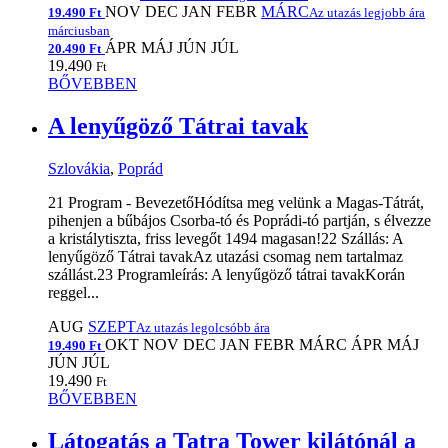
NOV
DEC
JAN
FEBR
MÁRC
19.490 Ft
Az utazás legjobb ára
márciusban
ÁPR
MÁJ
JÚN
JÚL
20.490 Ft
19.490
Ft
BŐVEBBEN
A lenyűgöző Tátrai tavak
Szlovákia
,
Poprád
21 Program - BevezetőHódítsa meg velünk a Magas-Tátrát,
pihenjen a bűbájos Csorba-tó és Poprádi-tó partján, s élvezze
a kristálytiszta, friss levegőt 1494 magasan!22 Szállás: A
lenyűgöző Tátrai tavakAz utazási csomag nem tartalmaz
szállást.23 Programleírás: A lenyűgöző tátrai tavakKorán
reggel...
AUG
SZEPT
Az utazás legolcsóbb ára
OKT
NOV
DEC
JAN
FEBR
MÁRC
ÁPR
MÁJ
19.490 Ft
JÚN
JÚL
19.490
Ft
BŐVEBBEN
Látogatás a Tatra Tower kilátónál a