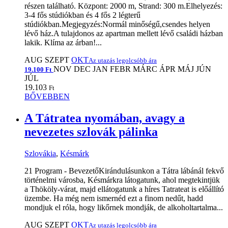
részen található. Központ: 2000 m, Strand: 300 m.Elhelyezés:
3-4 fős stúdiókban és 4 fős 2 légterű
stúdiókban.Megjegyzés:Normál minőségű,csendes helyen
lévő ház.A tulajdonos az apartman mellett lévő családi házban
lakik. Klíma az árban!...
AUG
SZEPT
OKT
Az utazás legolcsóbb ára
NOV
DEC
JAN
FEBR
MÁRC
ÁPR
MÁJ
JÚN
19.100 Ft
JÚL
19.103
Ft
BŐVEBBEN
A Tátratea nyomában, avagy a
nevezetes szlovák pálinka
Szlovákia
,
Késmárk
21 Program - BevezetőKirándulásunkon a Tátra lábánál fekvő
történelmi városba, Késmárkra látogatunk, ahol megtekintjük
a Thököly-várat, majd ellátogatunk a híres Tatrateat is előállító
üzembe. Ha még nem ismernéd ezt a finom nedűt, hadd
mondjuk el róla, hogy likőrnek mondják, de alkoholtartalma...
AUG
SZEPT
OKT
Az utazás legolcsóbb ára