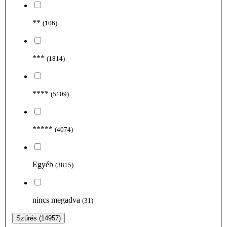
**
(106)
***
(1814)
****
(5109)
*****
(4074)
Egyéb
(3815)
nincs megadva
(31)
Szűrés
(14957)