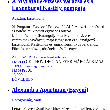
A Myrafälle-vízesés varázsa és a
Laxenburgi Kastély pompája
Ausztria
,
Laxenburg
21 Program - BevezetőFedezze fel Alsó-Ausztria természeti
és történelmi kincseit egynapos buszos
kirándulásunkon!Barangolja be a Myrafälle-vízesés
varázslatos ösvényeit, majd látogasson el a lenyűgöző
Laxenburgi Kastélyhoz és annak romantikus parkjához.
Pihenés, természet, történelem és élmények...
AUG
SZEPT
Az utazás legolcsóbb ára
OKT
NOV
DEC
JAN
FEBR
MÁRC
ÁPR
MÁJ
18.990 Ft
JÚN
Az utazás legolcsóbb ára
JÚL
18.990 Ft
18.990
Ft
BŐVEBBEN
Alexandra Apartman (Egyéni)
Görögország
,
Sarti
Leírás: Fekvése:Sarti Beachhez közel, a falu szélén, csendes