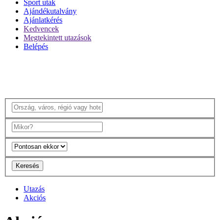
Sport utak
Ajándékutalvány
Ajánlatkérés
Kedvencek
Megtekintett utazások
Belépés
Keresés
Utazás
Akciós