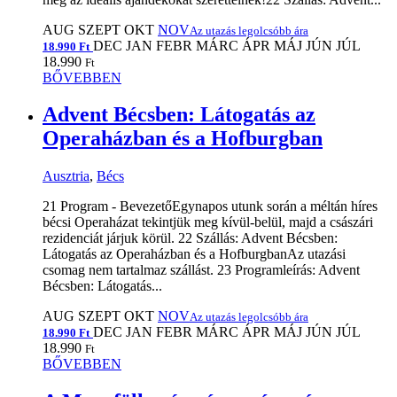
AUG
SZEPT
OKT
NOV
Az utazás legolcsóbb ára
DEC
JAN
FEBR
MÁRC
ÁPR
MÁJ
JÚN
JÚL
18.990 Ft
18.990
Ft
BŐVEBBEN
Advent Bécsben: Látogatás az
Operaházban és a Hofburgban
Ausztria
,
Bécs
21 Program - BevezetőEgynapos utunk során a méltán híres
bécsi Operaházat tekintjük meg kívül-belül, majd a császári
rezidenciát járjuk körül. 22 Szállás: Advent Bécsben:
Látogatás az Operaházban és a HofburgbanAz utazási
csomag nem tartalmaz szállást. 23 Programleírás: Advent
Bécsben: Látogatás...
AUG
SZEPT
OKT
NOV
Az utazás legolcsóbb ára
DEC
JAN
FEBR
MÁRC
ÁPR
MÁJ
JÚN
JÚL
18.990 Ft
18.990
Ft
BŐVEBBEN