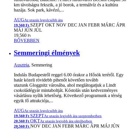
km távolságra fekszik, a jó borok, a termálvíz és a kultúra
hazája. Sok park, kávézó,...
AUG
Az utazás legolcsóbb ára
SZEPT
OKT
NOV
DEC
JAN
FEBR
MÁRC
ÁPR
19.560 Ft
MÁJ
JÚN
JÚL
19.560
Ft
BŐVEBBEN
Semmeringi élmények
Ausztria
, Semmering
Indulás Budapestről reggel 6.00 órakor a Hősök teréről. Egy
határ közeli rövidebb pihenőt követően tovább
utazunk Gloggnitz városába, ahol meglátogatjuk a Lindt
csokoládégyár mintaboltját. Kóstolás után kedvezményes
vásárlásra nyílik lehetőség. Következő programunk a térség
egyik fő attrakciója,...
AUG
Az utazás legolcsóbb ára
SZEPT
19.560 Ft
Az utazás legjobb ára szeptemberben
OKT
20.560 Ft
Az utazás legjobb ára októberben
NOV
DEC
JAN
FEBR
MÁRC
ÁPR
MÁJ
JÚN
20.560 Ft