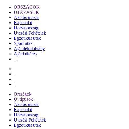
ORSZÁGOK
UTAZÁSOK
Akciós utazás
Kapcsolat
Horvátország
Utazási Feltételek
Egzotikus utak
Sport utak
Ajándékutalvány
Ajánlatkérés
...
Országok
Út típusok
Akciós utazás
Kapcsolat
Horvátország
Utazási Feltételek
Egzotikus utak