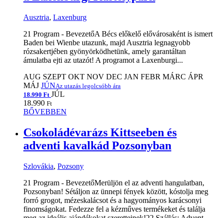
Ausztria
,
Laxenburg
21 Program - BevezetőA Bécs előkelő elővárosaként is ismert
Baden bei Wienbe utazunk, majd Ausztria legnagyobb
rózsakertjében gyönyörködhetünk, amely garantáltan
ámulatba ejti az utazót! A programot a Laxenburgi...
AUG
SZEPT
OKT
NOV
DEC
JAN
FEBR
MÁRC
ÁPR
MÁJ
JÚN
Az utazás legolcsóbb ára
JÚL
18.990 Ft
18.990
Ft
BŐVEBBEN
Csokoládévarázs Kittseeben és
adventi kavalkád Pozsonyban
Szlovákia
,
Pozsony
21 Program - BevezetőMerüljön el az adventi hangulatban,
Pozsonyban! Sétáljon az ünnepi fények között, kóstolja meg
forró grogot, mézeskalácsot és a hagyományos karácsonyi
finomságokat. Fedezze fel a kézműves termékeket és találja
meg az ideális ajándékokat szeretteinek!22 Szállás: Advent...