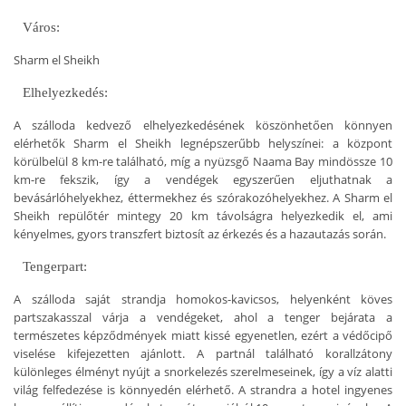
Város:
Sharm el Sheikh
Elhelyezkedés:
A szálloda kedvező elhelyezkedésének köszönhetően könnyen
elérhetők Sharm el Sheikh legnépszerűbb helyszínei: a központ
körülbelül 8 km-re található, míg a nyüzsgő Naama Bay mindössze 10
km-re fekszik, így a vendégek egyszerűen eljuthatnak a
bevásárlóhelyekhez, éttermekhez és szórakozóhelyekhez. A Sharm el
Sheikh repülőtér mintegy 20 km távolságra helyezkedik el, ami
kényelmes, gyors transzfert biztosít az érkezés és a hazautazás során.
Tengerpart:
A szálloda saját strandja homokos-kavicsos, helyenként köves
partszakasszal várja a vendégeket, ahol a tenger bejárata a
természetes képződmények miatt kissé egyenetlen, ezért a védőcipő
viselése kifejezetten ajánlott. A partnál található korallzátony
különleges élményt nyújt a snorkelezés szerelmeseinek, így a víz alatti
világ felfedezése is könnyedén elérhető. A strandra a hotel ingyenes