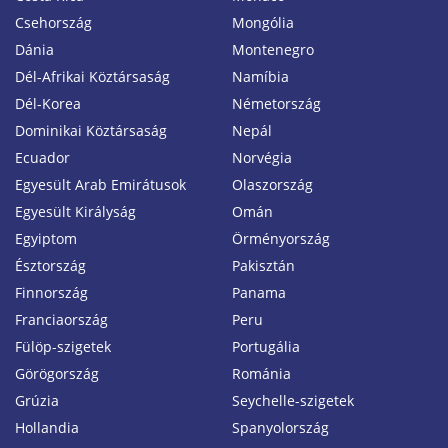
Csehország
Mongólia
Dánia
Montenegro
Dél-Afrikai Köztársaság
Namíbia
Dél-Korea
Németország
Dominikai Köztársaság
Nepál
Ecuador
Norvégia
Egyesült Arab Emirátusok
Olaszország
Egyesült Királyság
Omán
Egyiptom
Örményország
Észtország
Pakisztán
Finnország
Panama
Franciaország
Peru
Fülöp-szigetek
Portugália
Görögország
Románia
Grúzia
Seychelle-szigetek
Hollandia
Spanyolország