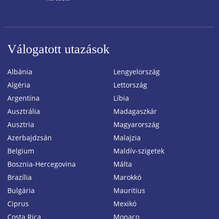
Válogatott utazások
Albánia
Lengyelország
Algéria
Lettország
Argentína
Líbia
Ausztrália
Madagaszkár
Ausztria
Magyarország
Azerbajdzsán
Malajzia
Belgium
Maldív-szigetek
Bosznia-Hercegovina
Málta
Brazília
Marokkó
Bulgária
Mauritius
Ciprus
Mexikó
Costa Rica
Monaco