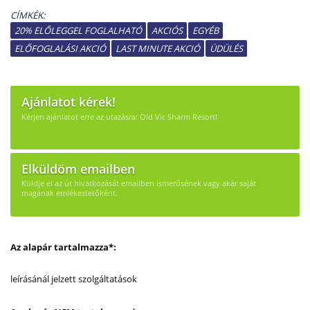
CÍMKÉK:
20% ELŐLEGGEL FOGLALHATÓ
AKCIÓS
EGYÉB
ELŐFOGLALÁSI AKCIÓ
LAST MINUTE AKCIÓ
ÜDÜLÉS
Ajánlatot kérek!
Kérjen ajánlatot erre az utazásra: Old Vic Sharm Resort!
Elküldöm emailben
Küldje el az út hivatkozását emailben ismerősének vagy akár saját
magának emlékeztetőként.
Az alapár tartalmazza*:
leírásánál jelzett szolgáltatások