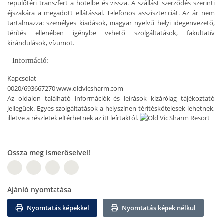
repülőtéri transzfert a hotelbe és vissza. A szállást szerződés szerinti
éjszakára a megadott ellátással. Telefonos asszisztenciát. Az ár nem
tartalmazza: személyes kiadások, magyar nyelvű helyi idegenvezető,
térítés ellenében igénybe vehető szolgáltatások, fakultatív
kirándulások, vízumot.
Információ:
Kapcsolat
0020/693667270
www.oldvicsharm.com
Az oldalon található információk és leírások kizárólag tájékoztató
jellegűek. Egyes szolgáltatások a helyszínen térítéskötelesek lehetnek,
illetve a részletek eltérhetnek az itt leírtaktól.
Ossza meg ismerőseivel!
W
Ajánló nyomtatása
Nyomtatás képekkel
Nyomtatás képek nélkül