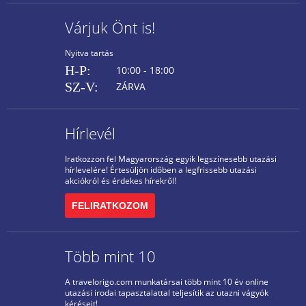
Várjuk Önt is!
Nyitva tartás
H-P:
10:00 - 18:00
SZ-V:
ZÁRVA
Hírlevél
Iratkozzon fel Magyarország egyik legszínesebb utazási
hírlevelére! Értesüljön időben a legfrissebb utazási
akciókról és érdekes hírekről!
FELIRATKOZOM
Több mint 10
A travelorigo.com munkatársai több mint 10 év online
utazási irodai tapasztalattal teljesítik az utazni vágyók
kéréseit!