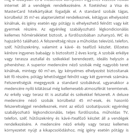
internet áll a vendégek rendelkezésére. A fizetéshez a Visa és
MasterCard hitelkártyákat fogadják el. A standard szobák tágas,
körülbelül 35 m?-es alapterülettel rendelkeznek, kétágyas elhelyezést
kínálnak, és igény esetén egy pótágy is elhelyezhető felnőtt vagy két
gyermek részére. Az egyénileg szabályozható légkondicionálás
kellemes hőmérsékletet biztosít, a fürdőszobában zuhanyzó, WC és
hajszárító található. A felszereltség része a műholdas televízió, telefon,
széf, hűtőszekrény, valamint a kávé- és teafőző készlet. Előzetes
kérésre ingyenes babaágy is biztosított 2 éves korig. A szobák erkélye
vagy terasza asztallal és székekkel berendezett, ideális helyszín a
pihenéshez. A superior medencére néző szobák még nagyobb teret
kínálnak, mintegy 60 m?-en, így kényelmes elhelyezést biztosítanak
két fő részére, pótágy lehetőséggel felnőtt vagy két gyermek számára.
Felszereltségük megegyezik a standard szobákéval, ugyanakkor a
medencére nyíló kilátással még kellemesebb atmoszférát teremtenek.
Az erkély vagy terasz itt is asztallal és székekkel felszerelt. A deluxe
medencére néző szobák körülbelül 45 m?-esek, és hasonló
felszereltséggel rendelkeznek, mint az előző szobatípusok: egyénileg
szabályozható légkondicionálás, teljes fürdőszoba, műholdas TV,
telefon, széf, hűtőszekrény és kávé-/teafőző készlet áll a vendégek
rendelkezésére. A medencére néző erkély vagy terasz kellemes
környezetet nyújt a kikapcsolódáshoz, míg igény esetén pótágy is