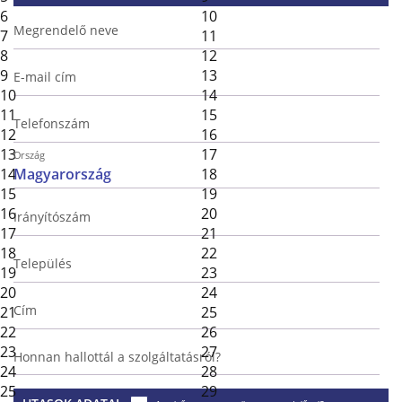
6
10
Megrendelő neve
7
11
8
12
9
13
E-mail cím
10
14
11
15
Telefonszám
12
16
13
17
Ország
14
18
15
19
16
20
Irányítószám
17
21
18
22
Település
19
23
20
24
Cím
21
25
22
26
23
27
Honnan hallottál a szolgáltatásról?
24
28
25
29