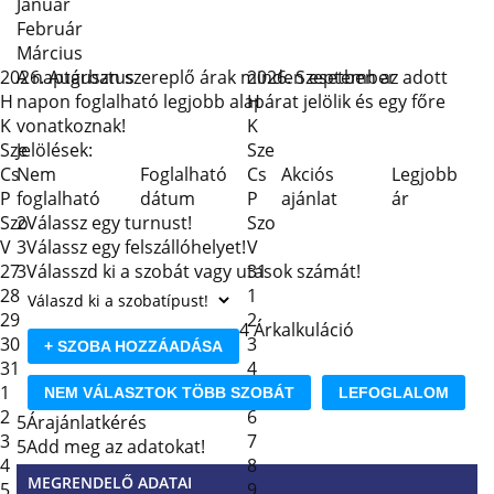
Január
Február
Március
2026. Augusztus
A naptárban szereplő árak minden esetben az adott
2026. Szeptember
H
napon foglalható legjobb alapárat jelölik és egy főre
H
K
vonatkoznak!
K
Sze
Jelölések:
Sze
Cs
Nem
Foglalható
Cs
Akciós
Legjobb
P
foglalható
dátum
P
ajánlat
ár
Szo
2
Válassz egy turnust!
Szo
V
3
Válassz egy felszállóhelyet!
V
27
3
Válasszd ki a szobát vagy utasok számát!
31
28
1
29
2
4
Árkalkuláció
30
3
+ SZOBA HOZZÁADÁSA
31
4
1
5
NEM VÁLASZTOK TÖBB SZOBÁT
LEFOGLALOM
2
6
5
Árajánlatkérés
3
7
5
Add meg az adatokat!
4
8
MEGRENDELŐ ADATAI
5
9