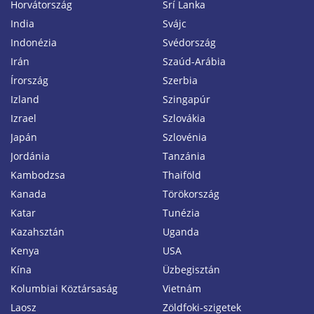
Horvátország
Srí Lanka
India
Svájc
Indonézia
Svédország
Irán
Szaúd-Arábia
Írország
Szerbia
Izland
Szingapúr
Izrael
Szlovákia
Japán
Szlovénia
Jordánia
Tanzánia
Kambodzsa
Thaiföld
Kanada
Törökország
Katar
Tunézia
Kazahsztán
Uganda
Kenya
USA
Kína
Üzbegisztán
Kolumbiai Köztársaság
Vietnám
Laosz
Zöldfoki-szigetek