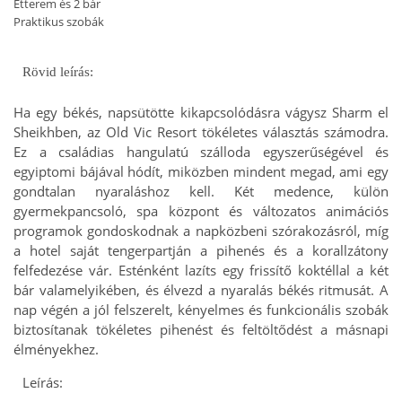
Étterem és 2 bár
Praktikus szobák
Rövid leírás:
Ha egy békés, napsütötte kikapcsolódásra vágysz Sharm el
Sheikhben, az Old Vic Resort tökéletes választás számodra.
Ez a családias hangulatú szálloda egyszerűségével és
egyiptomi bájával hódít, miközben mindent megad, ami egy
gondtalan nyaraláshoz kell. Két medence, külön
gyermekpancsoló, spa központ és változatos animációs
programok gondoskodnak a napközbeni szórakozásról, míg
a hotel saját tengerpartján a pihenés és a korallzátony
felfedezése vár. Esténként lazíts egy frissítő koktéllal a két
bár valamelyikében, és élvezd a nyaralás békés ritmusát. A
nap végén a jól felszerelt, kényelmes és funkcionális szobák
biztosítanak tökéletes pihenést és feltöltődést a másnapi
élményekhez.
Leírás: