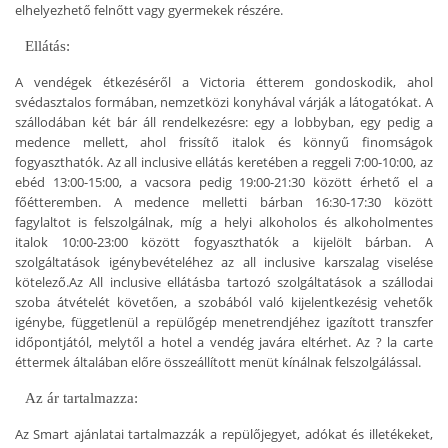
elhelyezhető felnőtt vagy gyermekek részére.
Ellátás:
A vendégek étkezéséről a Victoria étterem gondoskodik, ahol
svédasztalos formában, nemzetközi konyhával várják a látogatókat. A
szállodában két bár áll rendelkezésre: egy a lobbyban, egy pedig a
medence mellett, ahol frissítő italok és könnyű finomságok
fogyaszthatók. Az all inclusive ellátás keretében a reggeli 7:00-10:00, az
ebéd 13:00-15:00, a vacsora pedig 19:00-21:30 között érhető el a
főétteremben. A medence melletti bárban 16:30-17:30 között
fagylaltot is felszolgálnak, míg a helyi alkoholos és alkoholmentes
italok 10:00-23:00 között fogyaszthatók a kijelölt bárban. A
szolgáltatások igénybevételéhez az all inclusive karszalag viselése
kötelező.
Az All inclusive ellátásba tartozó szolgáltatások a szállodai
szoba átvételét követően, a szobából való kijelentkezésig vehetők
igénybe, függetlenül a repülőgép menetrendjéhez igazított transzfer
időpontjától, melytől a hotel a vendég javára eltérhet. Az ? la carte
éttermek általában előre összeállított menüt kínálnak felszolgálással.
Az ár tartalmazza:
Az Smart ajánlatai tartalmazzák a repülőjegyet, adókat és illetékeket,