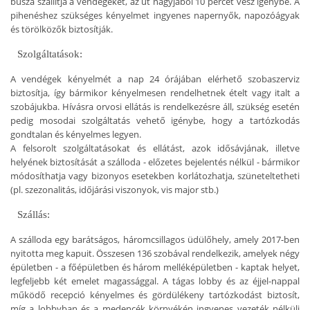
busza szállítja a vendégeket, az út nagyjából 10 percet vesz igénybe. A
pihenéshez szükséges kényelmet ingyenes napernyők, napozóágyak
és törölközők biztosítják.
Szolgáltatások:
A vendégek kényelmét a nap 24 órájában elérhető szobaszerviz
biztosítja, így bármikor kényelmesen rendelhetnek ételt vagy italt a
szobájukba. Hívásra orvosi ellátás is rendelkezésre áll, szükség esetén
pedig mosodai szolgáltatás vehető igénybe, hogy a tartózkodás
gondtalan és kényelmes legyen.
A felsorolt szolgáltatásokat és ellátást, azok idősávjának, illetve
helyének biztosítását a szálloda - előzetes bejelentés nélkül - bármikor
módosíthatja vagy bizonyos esetekben korlátozhatja, szüneteltetheti
(pl. szezonalitás, időjárási viszonyok, vis major stb.)
Szállás:
A szálloda egy barátságos, háromcsillagos üdülőhely, amely 2017-ben
nyitotta meg kapuit. Összesen 136 szobával rendelkezik, amelyek négy
épületben - a főépületben és három melléképületben - kaptak helyet,
legfeljebb két emelet magassággal. A tágas lobby és az éjjel-nappal
működő recepció kényelmes és gördülékeny tartózkodást biztosít,
míg a lobbyban és a medencék környékén ingyenes vezeték nélküli