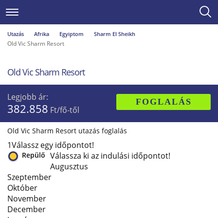
Utazás
Afrika
Egyiptom
Sharm El Sheikh
Old Vic Sharm Resort
Old Vic Sharm Resort
Legjobb ár:
FOGLALÁS
382.858
Ft/fő-től
Old Vic Sharm Resort utazás foglalás
1
Válassz egy időpontot!
Repülő
Válassza ki az indulási időpontot!
Augusztus
Szeptember
Október
November
December