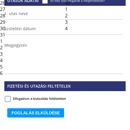
UTASOK ADATAI
Az első utas megyezik a megrendelővel?
26
30
27
1
1. utas neve
28
2
29
3
30
4
Születési dátum
31
1
Megjegyzés
2
3
4
5
6
FIZETÉSI ÉS UTAZÁSI FELTÉTELEK
Elfogadom a biztosítási feltételeket
FOGLALÁS ELKÜLDÉSE