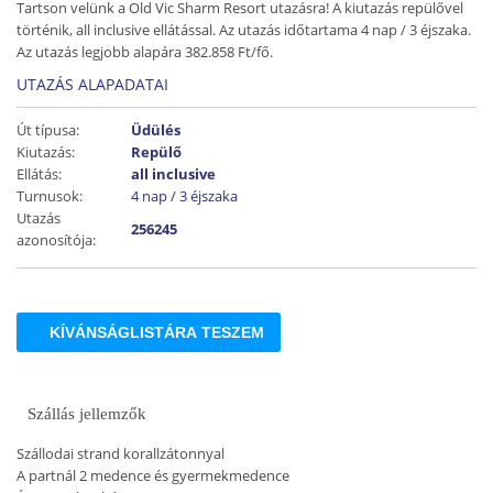
Tartson velünk a Old Vic Sharm Resort utazásra! A kiutazás repülővel
történik, all inclusive ellátással. Az utazás időtartama 4 nap / 3 éjszaka.
Az utazás legjobb alapára 382.858 Ft/fő.
UTAZÁS ALAPADATAI
Út típusa:
Üdülés
Kiutazás:
Repülő
Ellátás:
all inclusive
Turnusok:
4 nap / 3 éjszaka
Utazás
256245
azonosítója:
KÍVÁNSÁGLISTÁRA TESZEM
Szállás jellemzők
Szállodai strand korallzátonnyal
A partnál 2 medence és gyermekmedence