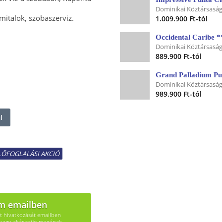
Dominikai Köztársaság
mitalok, szobaszerviz.
1.009.900 Ft-tól
Occidental Caribe *
Dominikai Köztársaság
889.900 Ft-tól
Grand Palladium Pu
Dominikai Köztársaság
989.900 Ft-tól
l
LŐFOGLALÁSI AKCIÓ
m emailben
út hivatkozását emailben
vagy akár saját magának