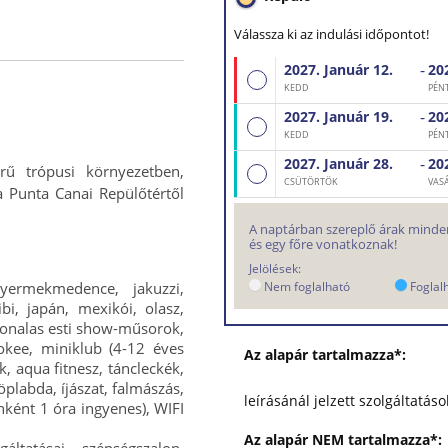
Válassza ki az indulási időpontot!
-
2027. Január
12.
20
Repülő
KEDD
PÉN
-
2027. Január
19.
20
Repülő
KEDD
PÉN
-
2027. Január
28.
20
rű trópusi környezetben,
Repülő
CSÜTÖRTÖK
VAS
a Punta Canai Repülőtértől
A naptárban szereplő árak minden
és egy főre vonatkoznak!
Jelölések:
ermekmedence, jakuzzi,
Nem foglalható
Foglal
bi, japán, mexikói, olasz,
vonalas esti show-műsorok,
okee, miniklub (4-12 éves
Az alapár tartalmazza*:
k, aqua fitnesz, táncleckék,
öplabda, íjászat, falmászás,
leírásánál jelzett szolgáltatáso
nként 1 óra ingyenes), WIFI
Az alapár NEM tartalmazza*:
ltatásai, szépségszalon,