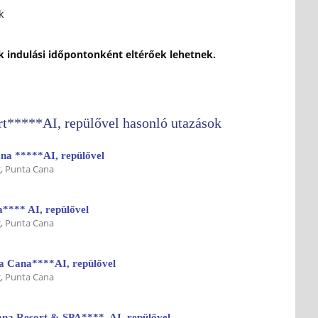
k
ok indulási időpontonként eltérőek lehetnek.
t*****AI, repülővel hasonló utazások
na *****AI, repülővel
, Punta Cana
a**** AI, repülővel
, Punta Cana
a Cana****AI, repülővel
, Punta Cana
ana Resort & SPA****. AI, repülővel