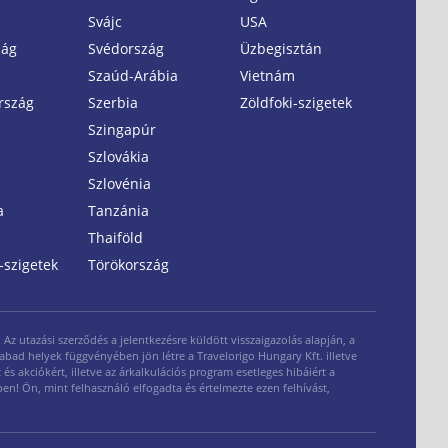
Svájc
USA
zág
Svédország
Üzbegisztán
Szaúd-Arábia
Vietnám
rszág
Szerbia
Zöldfoki-szigetek
Szingapúr
Szlovákia
Szlovénia
a
Tanzánia
Thaiföld
-szigetek
Törökország
z utazási szerződés a jelentkezésre küldött visszaigazolás alapján, a
zabad helyek függvényében jön létre a Travelorigo Hungary Kft. illetve
és akciókért, illetve az árkalkulációs program esetleges hibáiért a
ben! Ön, mint felhasználó elfogadta és értelmezte ezen felhívást,