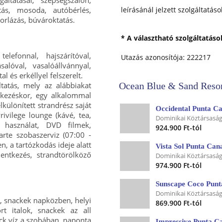
tás, mosoda, autóbérlés,
leírásánál jelzett szolgáltatáso
vitorlázás, búvároktatás.
* A választható szolgáltatás
lefonnal, hajszárítóval,
Utazás azonosítója: 222217
lóval, vasalóállvánnyal,
al és erkéllyel felszerelt.
ltatás, mely az alábbiakat
Ocean Blue & Sand Resor
rkezéskor, egy alkalommal
különített strandrész saját
Occidental Punta Ca
rivilege lounge (kávé, tea,
Dominikai Köztársaság
 használat, DVD filmek,
924.900 Ft-tól
arte szobaszerviz (07:00 -
en, a tartózkodás ideje alatt
Vista Sol Punta Can
entkezés, strandtörölköző
Dominikai Köztársaság
974.900 Ft-tól
Sunscape Coco Punt
Dominikai Köztársaság
n, snackek napközben, helyi
869.900 Ft-tól
t italok, snackek az all
ck víz a szobában, naponta
Impressive Punta C