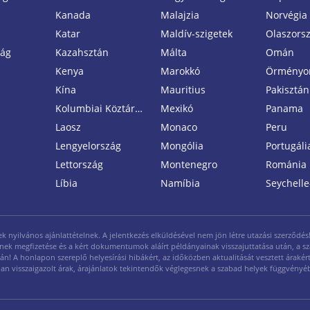
Kanada
Malajzia
Norvégia
Katar
Maldív-szigetek
Olaszors
zág
Kazahsztán
Málta
Omán
Kenya
Marokkó
Örményo
Kína
Mauritius
Pakisztán
Kolumbiai Köztársaság
Mexikó
Panama
Laosz
Monaco
Peru
Lengyelország
Mongólia
Portugáli
Lettország
Montenegro
Románia
Líbia
Namíbia
Seychelle
yilvános ajánlattételnek. A jelentkezés elküldésével nem jön létre utazási szerződés! A
legének megfizetése és a kért dokumentumok aláírt példányainak visszajuttatása után, a s
ján! A honlapon szereplő helyesírási hibákért, az időközben aktualitását vesztett árakért 
ásban visszaigazolt árak, árajánlatok tekintendők véglegesnek a szabad helyek függvényé