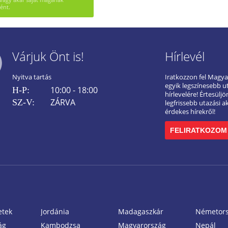
ént.
Várjuk Önt is!
Hírlevél
Nyitva tartás
Iratkozzon fel Magy
egyik legszínesebb u
10:00 - 18:00
H-P:
hírlevelére! Értesülj
ZÁRVA
SZ-V:
legfrissebb utazási a
érdekes hírekről!
FELIRATKOZOM
etek
Jordánia
Madagaszkár
Németor
ág
Kambodzsa
Magyarország
Nepál