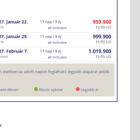
959.900
27. Január
22.
11 nap / 9 éj
Ft/fő-től
TEK
all inclusive
999.900
27. Január
29.
11 nap / 9 éj
Ft/fő-től
TEK
all inclusive
1.019.900
27. Február
7.
11 nap / 9 éj
Ft/fő-től
ÁRNAP
all inclusive
 esetben az adott napon foglalható legjobb alapárat jelölik
ható dátum
Akciós ajánlat
Legjobb ár
k