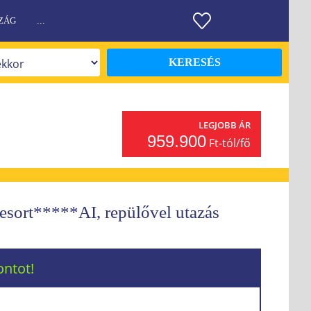
ZÁG
...
KERESÉS
LEGJOBB ÁR
959.900
Ft-tól/fő
sort*****AI, repülővel utazás
ontot!