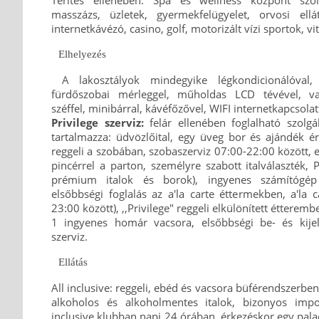
masszázs, üzletek, gyermekfelügyelet, orvosi ellá
internetkávézó, casino, golf, motorizált vízi sportok, 
Elhelyezés
A lakosztályok mindegyike légkondicionálóval, te
fürdőszobai mérleggel, műholdas LCD tévével, vasa
széffel, minibárral, kávéfőzővel, WIFI internetkapcsolatt
Privilege szerviz:
felár ellenében foglalható szolgá
tartalmazza: üdvözlőital, egy üveg bor és ajándék é
reggeli a szobában, szobaszerviz 07:00-22:00 között, el
pincérrel a parton, személyre szabott italválaszték, P
prémium italok és borok), ingyenes számítógép
elsőbbségi foglalás az a'la carte éttermekben, a'la c
23:00 között), ,,Privilege" reggeli elkülönített étteremb
1 ingyenes homár vacsora, elsőbbségi be- és kijel
szerviz.
Ellátás
All inclusive: reggeli, ebéd és vacsora büférendszerbe
alkoholos és alkoholmentes italok, bizonyos impor
inclusive klubban napi 24 órában, érkezéskor egy pala