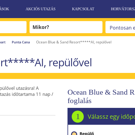
ÁSOK
AKCIÓS UTAZÁS
KAPCSOLAT
HORVÁTORS
Ocean Blue & Sand Resort*****AI, repülővel
part
Punta Cana
t*****AI, repülővel
pülővel utazásra! A
Ocean Blue & Sand Re
 utazás időtartama 11 nap /
foglalás
1
Válassz egy időp
Repülő