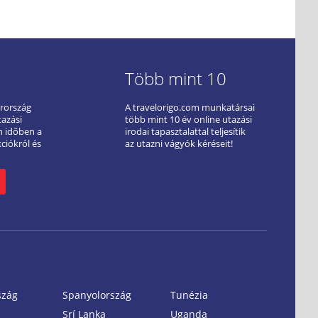
Több mint 10
arország
A travelorigo.com munkatársai
tazási
több mint 10 év online utazási
ön időben a
irodai tapasztalattal teljesítik
kciókról és
az utazni vágyók kéréseit!
szág
Spanyolország
Tunézia
Srí Lanka
Uganda