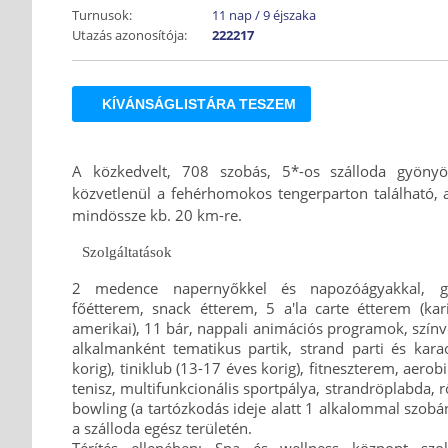
Turnusok:
11 nap / 9 éjszaka
Utazás azonosítója:
222217
KÍVÁNSÁGLISTÁRA TESZEM
A közkedvelt, 708 szobás, 5*-os szálloda gyönyö
közvetlenül a fehérhomokos tengerparton található, 
mindössze kb. 20 km-re.
Szolgáltatások
2 medence napernyőkkel és napozóágyakkal, gy
főétterem, snack étterem, 5 a'la carte étterem (kari
amerikai), 11 bár, nappali animációs programok, szín
alkalmanként tematikus partik, strand parti és kara
korig), tiniklub (13-17 éves korig), fitneszterem, aerobi
tenisz, multifunkcionális sportpálya, strandröplabda, r
bowling (a tartózkodás ideje alatt 1 alkalommal szobá
a szálloda egész területén.
Térítés ellenében: Spa és wellness központ szolgá