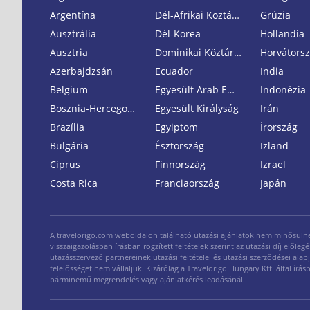
Argentína
Dél-Afrikai Köztársaság
Grúzia
Ausztrália
Dél-Korea
Hollandia
Ausztria
Dominikai Köztársaság
Horvátors
Azerbajdzsán
Ecuador
India
Belgium
Egyesült Arab Emirátusok
Indonézia
Bosznia-Hercegovina
Egyesült Királyság
Irán
Brazília
Egyiptom
Írország
Bulgária
Észtország
Izland
Ciprus
Finnország
Izrael
Costa Rica
Franciaország
Japán
A travelorigo.com weboldalon található utazási ajánlatok nem minősülnek n
visszaigazolásban írásban rögzített feltételek szerint az utazási díj elő
utazásszervező partnereinek utazási feltételei és utazási szerződései alap
felelősséget nem vállaljuk. Kizárólag a Travelorigo Hungary Kft. által ír
bárminemű megrendelés vagy ajánlatkérés leadásánál.