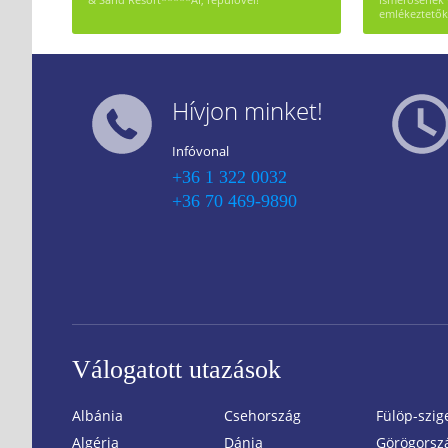
emlékeztetők
Hívjon minket!
Infóvonal
+36 1 322 0032
+36 70 469-9890
Válogatott utazások
Albánia
Csehország
Fülöp-szig
Algéria
Dánia
Görögorsz