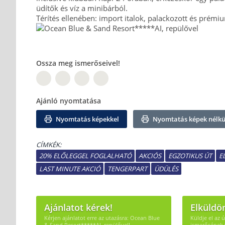
üdítők és víz a minibárból.
Térítés ellenében: import italok, palackozott és prémiu
Ossza meg ismerőseivel!
PT
TW
Ajánló nyomtatása
Nyomtatás képekkel
Nyomtatás képek nélkü
CÍMKÉK:
20% ELŐLEGGEL FOGLALHATÓ
AKCIÓS
EGZOTIKUS ÚT
E
LAST MINUTE AKCIÓ
TENGERPART
ÜDÜLÉS
Ajánlatot kérek!
Elküldö
Kérjen ajánlatot erre az utazásra: Ocean Blue
Küldje el az 
& Sand Resort*****AI, repülővel!
ismerősének 