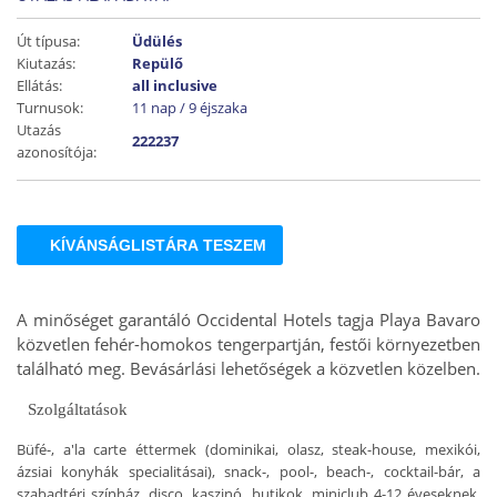
Út típusa:
Üdülés
Kiutazás:
Repülő
Ellátás:
all inclusive
Turnusok:
11 nap / 9 éjszaka
Utazás
222237
azonosítója:
KÍVÁNSÁGLISTÁRA TESZEM
A minőséget garantáló Occidental Hotels tagja Playa Bavaro
közvetlen fehér-homokos tengerpartján, festői környezetben
található meg. Bevásárlási lehetőségek a közvetlen közelben.
Szolgáltatások
Büfé-, a'la carte éttermek (dominikai, olasz, steak-house, mexikói,
ázsiai konyhák specialitásai), snack-, pool-, beach-, cocktail-bár, a
szabadtéri színház, disco, kaszinó, butikok, miniclub 4-12 éveseknek,