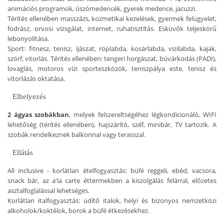
animációs programok, úszómedencék, gyerek medence, jacuzzi.
Térítés ellenében masszázs, kozmetikai kezelések, gyermek felügyelet,
fodrász, orvosi vizsgálat, internet, ruhatisztítás. Esküvők teljeskörű
lebonyolítása.
Sport: fitnesz, tenisz, íjászat, röplabda, kosárlabda, vizilabda, kajak,
szörf, vitorlás. Térítés ellenében: tengeri horgászat, búvárkodás (PADI),
lovaglás, motoros vízi sporteszközök, teniszpálya este, tenisz és
vitorlázás oktatása.
Elhelyezés
2 ágyas szobákban
, melyek felszereltségéhez légkondicionáló, WIFI
lehetőség (térítés ellenében), hajszárító, széf, minibár, TV tartozik. A
szobák rendelkeznek balkonnal vagy terasszal.
Ellátás
All inclusive - korlátlan ételfogyasztás: büfé reggeli, ebéd, vacsora,
snack bár, az a'la carte éttermekben a kiszolgálás felárral, előzetes
asztalfoglalással lehetséges.
Korlátlan italfogyasztás: üdítő italok, helyi és bizonyos nemzetközi
alkoholok/koktélok, borok a büfé étkezésekhez.