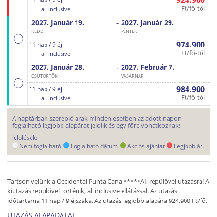
924.900
Ft/fő-től
all inclusive
-
2027. Január
19.
2027. Január
29.
KEDD
PÉNTEK
974.900
11 nap / 9 éj
Ft/fő-től
all inclusive
-
2027. Január
28.
2027. Február
7.
CSÜTÖRTÖK
VASÁRNAP
984.900
11 nap / 9 éj
Ft/fő-től
all inclusive
A naptárban szereplő árak minden esetben az adott napon
foglalható legjobb alapárat jelölik és egy főre vonatkoznak!
Jelölések:
Nem foglalható
Foglalható dátum
Akciós ajánlat
Legjobb ár
Tartson velünk a Occidental Punta Cana *****AI, repülővel utazásra! A
kiutazás repülővel történik, all inclusive ellátással. Az utazás
időtartama 11 nap / 9 éjszaka. Az utazás legjobb alapára 924.900 Ft/fő.
UTAZÁS ALAPADATAI