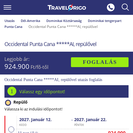
Utazás
Dél-Amerika
Dominikai Köztársaság
Dominikai tengerpart
Occidental Punta Cana *****AI, repülővel
Punta Cana
Occidental Punta Cana *****AI, repülővel
Legjobb ár:
FOGLALÁS
924.900
Ft/fő-től
Occidental Punta Cana *****AI, repülővel utazás foglalás
1
Válassz egy időpontot!
Repülő
Válassza ki az indulási időpontot!
-
2027. Január
12.
2027. Január
22.
KEDD
PÉNTEK
11 nap / 9 éj