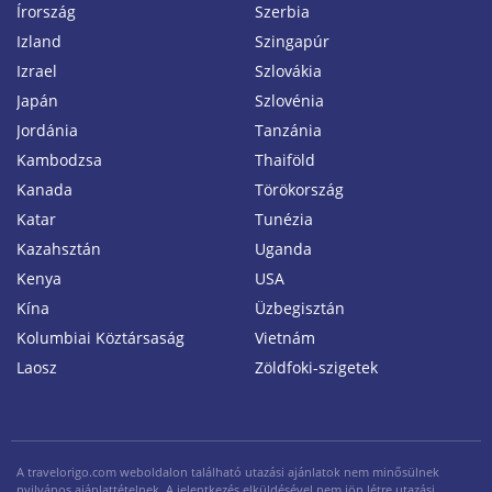
Írország
Szerbia
Izland
Szingapúr
Izrael
Szlovákia
Japán
Szlovénia
Jordánia
Tanzánia
Kambodzsa
Thaiföld
Kanada
Törökország
Katar
Tunézia
Kazahsztán
Uganda
Kenya
USA
Kína
Üzbegisztán
Kolumbiai Köztársaság
Vietnám
Laosz
Zöldfoki-szigetek
A travelorigo.com weboldalon található utazási ajánlatok nem minősülnek
nyilvános ajánlattételnek. A jelentkezés elküldésével nem jön létre utazási