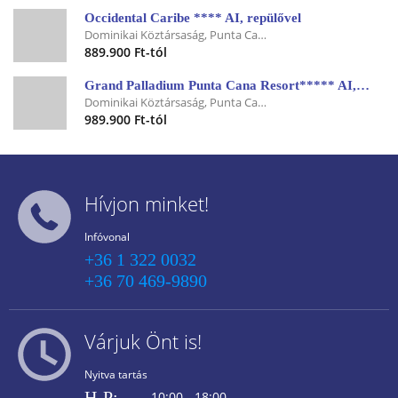
Occidental Caribe **** AI, repülővel
Dominikai Köztársaság, Punta Cana
889.900 Ft-tól
Grand Palladium Punta Cana Resort***** AI, repülővel
Dominikai Köztársaság, Punta Cana
989.900 Ft-tól
Hívjon minket!
Infóvonal
+36 1 322 0032
+36 70 469-9890
Várjuk Önt is!
Nyitva tartás
H-P:
10:00 - 18:00