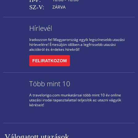
SZ-V:
ZÁRVA
Hírlevél
Iratkozzon fel Magyarország egyik legszínesebb utazási
hírlevelére! Értesüljön időben a legfrissebb utazási
akciókról és érdekes hírekről!
FELIRATKOZOM
Több mint 10
A travelorigo.com munkatársai több mint 10 év online
utazási irodai tapasztalattal teljesítik az utazni vágyók
kéréseit!
Válogatott utazások