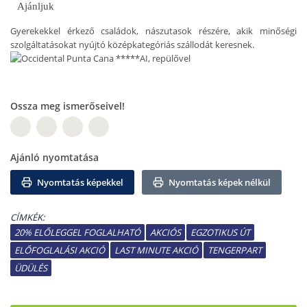
Ajánljuk
Gyerekekkel érkező családok, nászutasok részére, akik minőségi
szolgáltatásokat nyújtó középkategóriás szállodát keresnek.
Ossza meg ismerőseivel!
W
Ajánló nyomtatása
Nyomtatás képekkel
Nyomtatás képek nélkül
CÍMKÉK:
20% ELŐLEGGEL FOGLALHATÓ
AKCIÓS
EGZOTIKUS ÚT
ELŐFOGLALÁSI AKCIÓ
LAST MINUTE AKCIÓ
TENGERPART
ÜDÜLÉS