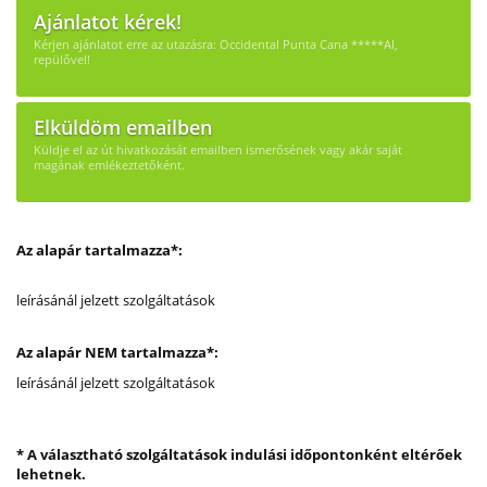
Ajánlatot kérek!
Kérjen ajánlatot erre az utazásra: Occidental Punta Cana *****AI,
repülővel!
Elküldöm emailben
Küldje el az út hivatkozását emailben ismerősének vagy akár saját
magának emlékeztetőként.
Az alapár tartalmazza*:
leírásánál jelzett szolgáltatások
Az alapár NEM tartalmazza*:
leírásánál jelzett szolgáltatások
* A választható szolgáltatások indulási időpontonként eltérőek
lehetnek.