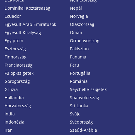
Dominikai Köztársaság
Nepál
Ecuador
Norvégia
Egyesült Arab Emirátusok
Olaszország
Egyesült Királyság
Omán
Egyiptom
Örményország
Észtország
Pakisztán
Finnország
Panama
Franciaország
Peru
Fülöp-szigetek
Portugália
Görögország
Románia
Grúzia
Seychelle-szigetek
Hollandia
Spanyolország
Horvátország
Srí Lanka
India
Svájc
Indonézia
Svédország
Irán
Szaúd-Arábia