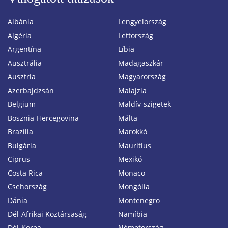
Albánia
Lengyelország
Algéria
Lettország
Argentína
Líbia
Ausztrália
Madagaszkár
Ausztria
Magyarország
Azerbajdzsán
Malajzia
Belgium
Maldív-szigetek
Bosznia-Hercegovina
Málta
Brazília
Marokkó
Bulgária
Mauritius
Ciprus
Mexikó
Costa Rica
Monaco
Csehország
Mongólia
Dánia
Montenegro
Dél-Afrikai Köztársaság
Namíbia
Dél-Korea
Németország