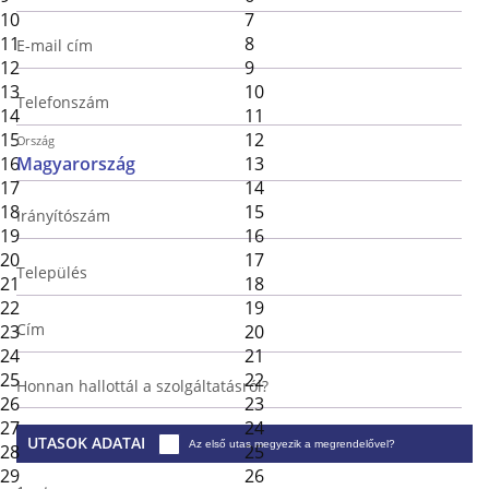
10
7
11
8
E-mail cím
12
9
13
10
Telefonszám
14
11
15
12
Ország
16
13
17
14
18
15
Irányítószám
19
16
20
17
Település
21
18
22
19
Cím
23
20
24
21
25
22
Honnan hallottál a szolgáltatásról?
26
23
27
24
UTASOK ADATAI
Az első utas megyezik a megrendelővel?
28
25
29
26