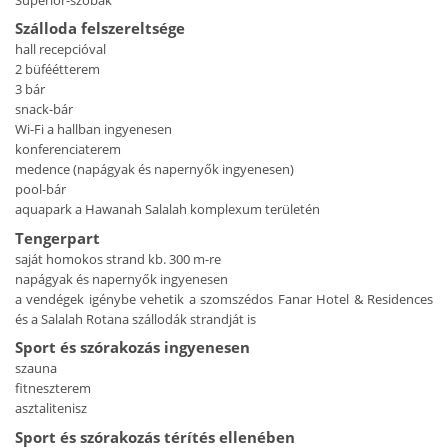
Szálloda felszereltsége
hall recepcióval
2 büféétterem
3 bár
snack-bár
Wi-Fi a hallban ingyenesen
konferenciaterem
medence (napágyak és napernyők ingyenesen)
pool-bár
aquapark a Hawanah Salalah komplexum területén
Tengerpart
saját homokos strand kb. 300 m-re
napágyak és napernyők ingyenesen
a vendégek igénybe vehetik a szomszédos Fanar Hotel & Residences
és a Salalah Rotana szállodák strandját is
Sport és szórakozás ingyenesen
szauna
fitneszterem
asztalitenisz
Sport és szórakozás térítés ellenében