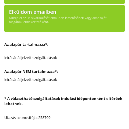
Elküldöm emailben
Küldje el az út hivatkozását emailben ismerősének vagy akár saját
magának emlékeztetőként.
Az alapár tartalmazza*:
leírásánál jelzett szolgáltatások
Az alapár NEM tartalmazza*:
leírásánál jelzett szolgáltatások
* A választható szolgáltatások indulási időpontonként eltérőek
lehetnek.
Utazás azonosítója: 258709