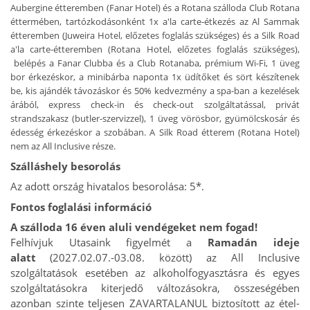
Aubergine étteremben (Fanar Hotel) és a Rotana szálloda Club Rotana
éttermében, tartózkodásonként 1x a'la carte-étkezés az Al Sammak
étteremben (Juweira Hotel, előzetes foglalás szükséges) és a Silk Road
a'la carte-étteremben (Rotana Hotel, előzetes foglalás szükséges),
belépés a Fanar Clubba és a Club Rotanaba, prémium Wi-Fi, 1 üveg
bor érkezéskor, a minibárba naponta 1x üdítőket és sört készítenek
be, kis ajándék távozáskor és 50% kedvezmény a spa-ban a kezelések
árából, express check-in és check-out szolgáltatással, privát
strandszakasz (butler-szervizzel), 1 üveg vörösbor, gyümölcskosár és
édesség érkezéskor a szobában. A Silk Road étterem (Rotana Hotel)
nem az All Inclusive része.
Szálláshely besorolás
Az adott ország hivatalos besorolása: 5*.
Fontos foglalási információ
A szálloda 16 éven aluli vendégeket nem fogad!
Felhívjuk Utasaink figyelmét a
Ramadán ideje
alatt
(2027.02.07.-03.08. között) az All Inclusive
szolgáltatások esetében az alkoholfogyasztásra és egyes
szolgáltatásokra kiterjedő változásokra, összeségében
azonban szinte teljesen ZAVARTALANUL biztosított az étel-