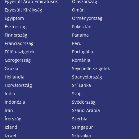
Egyesült Arab Emirátusok
Olaszország
Egyesült Királyság
Omán
Egyiptom
Örményország
Észtország
Pakisztán
Finnország
Panama
Franciaország
Peru
Fülöp-szigetek
Portugália
Görögország
Románia
Grúzia
Seychelle-szigetek
Hollandia
Spanyolország
Horvátország
Srí Lanka
India
Svájc
Indonézia
Svédország
Irán
Szaúd-Arábia
Írország
Szerbia
Izland
Szingapúr
Izrael
Szlovákia