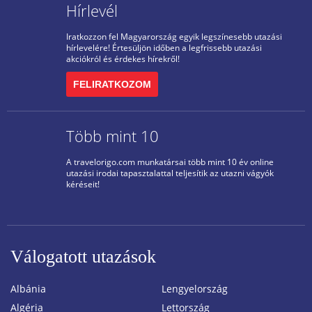
Hírlevél
Iratkozzon fel Magyarország egyik legszínesebb utazási
hírlevelére! Értesüljön időben a legfrissebb utazási
akciókról és érdekes hírekről!
FELIRATKOZOM
Több mint 10
A travelorigo.com munkatársai több mint 10 év online
utazási irodai tapasztalattal teljesítik az utazni vágyók
kéréseit!
Válogatott utazások
Albánia
Lengyelország
Algéria
Lettország