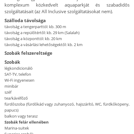
komplexum közkedvelt aquaparkját és szabadidős
szolgáltatásait (az All Inclusive szolgáltatásokat nem).
Szálloda távolsága
távolság a tengerparttól: kb. 300 m
távolság a repülőtértől: kb. 29 km (Salalah)
távolság a központtól: kb. 20 km
távolság a vásárlási lehetőségektől: kb. 2 km
Szobák felszereltsége
Szobák
légkondicionáló
SAT-TV, telefon
Wi-Fi ingyenesen
minibár
széf
tea/kávéfőző
fürdőszoba (fürdőkád vagy zuhanyozó, hajszárító, WC, fürdkőköpeny,
papucs)
balkon vagy terasz
Szobák felár ellenében
Marina-suitek
Superior-szobák