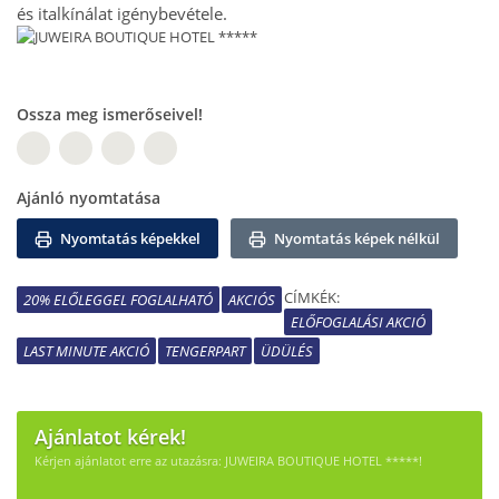
és italkínálat igénybevétele.
Ossza meg ismerőseivel!
W
Ajánló nyomtatása
Nyomtatás képekkel
Nyomtatás képek nélkül
CÍMKÉK:
20% ELŐLEGGEL FOGLALHATÓ
AKCIÓS
ELŐFOGLALÁSI AKCIÓ
LAST MINUTE AKCIÓ
TENGERPART
ÜDÜLÉS
Ajánlatot kérek!
Kérjen ajánlatot erre az utazásra: JUWEIRA BOUTIQUE HOTEL *****!