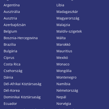
Argentína
Líbia
Ausztrália
Madagaszkár
Ausztria
Magyarország
Azerbajdzsán
Malajzia
Belgium
Maldív-szigetek
Bosznia-Hercegovina
Málta
Brazília
Marokkó
Bulgária
Mauritius
Ciprus
Mexikó
Costa Rica
Monaco
Csehország
Mongólia
Dánia
Montenegro
Dél-Afrikai Köztársaság
Namíbia
Dél-Korea
Németország
Dominikai Köztársaság
Nepál
Ecuador
Norvégia