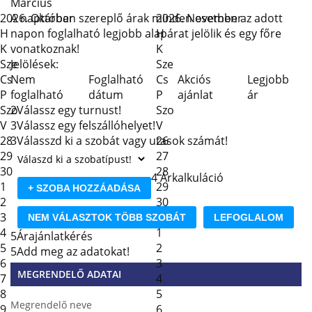
Március
2026. Október
A naptárban szereplő árak minden esetben az adott
2026. November
H
napon foglalható legjobb alapárat jelölik és egy főre
H
K
vonatkoznak!
K
Sze
Jelölések:
Sze
Cs
Nem
Foglalható
Cs
Akciós
Legjobb
P
foglalható
dátum
P
ajánlat
ár
Szo
2
Válassz egy turnust!
Szo
V
3
Válassz egy felszállóhelyet!
V
28
3
Válasszd ki a szobát vagy utasok számát!
26
29
27
30
28
4
Árkalkuláció
1
29
+ SZOBA HOZZÁADÁSA
2
30
3
31
NEM VÁLASZTOK TÖBB SZOBÁT
LEFOGLALOM
4
1
5
Árajánlatkérés
5
2
5
Add meg az adatokat!
6
3
MEGRENDELŐ ADATAI
7
4
8
5
Megrendelő neve
9
6