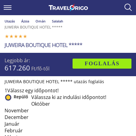
Utazás
Ázsia
Omán
Salalah
JUWEIRA BOUTIQUE HOTEL *****
JUWEIRA BOUTIQUE HOTEL *****
Legjobb ár:
FOGLALÁS
617.260
Ft/fő-től
JUWEIRA BOUTIQUE HOTEL ***** utazás foglalás
1
Válassz egy időpontot!
Repülő
Válassza ki az indulási időpontot!
Október
November
December
Január
Február