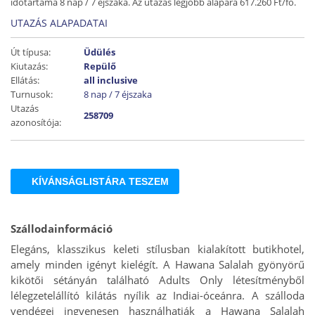
időtartama 8 nap / 7 éjszaka. Az utazás legjobb alapára 617.260 Ft/fő.
UTAZÁS ALAPADATAI
Út típusa:
Üdülés
Kiutazás:
Repülő
Ellátás:
all inclusive
Turnusok:
8 nap / 7 éjszaka
Utazás
258709
azonosítója:
KÍVÁNSÁGLISTÁRA TESZEM
Szállodainformáció
Elegáns, klasszikus keleti stílusban kialakított butikhotel,
amely minden igényt kielégít. A Hawana Salalah gyönyörű
kikötői sétányán található Adults Only létesítményből
lélegzetelállító kilátás nyílik az Indiai-óceánra. A szálloda
vendégei ingyenesen használhatják a Hawana Salalah