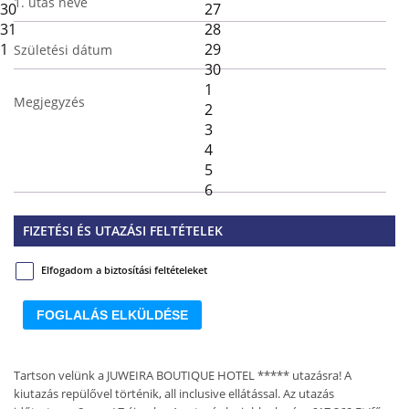
1. utas neve
30
27
31
28
1
29
Születési dátum
30
1
Megjegyzés
2
3
4
5
6
FIZETÉSI ÉS UTAZÁSI FELTÉTELEK
Elfogadom a biztosítási feltételeket
FOGLALÁS ELKÜLDÉSE
Tartson velünk a JUWEIRA BOUTIQUE HOTEL ***** utazásra! A
kiutazás repülővel történik, all inclusive ellátással. Az utazás