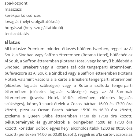
spa-központ
masszázs
kerékpárkölcsönzés
lovaglás (helyi szolgáltatóknál)
horgászat (helyi szolgáltatóknál)
teniszoktatás
Ellátás
All Inclusive Premium: minden étkezés büférendszerben, reggeli az Al
Souk, a Sindbad vagy Saffron étteremben (Rotana Hotel), büféebéd az
Al Souk, a Saffron étteremben (Rotana Hotel) vagy könnyű büféebéd a
Sindbad, Breakers vagy a Rotana szálloda tengerparti éttermében,
büfévacsora az Al Souk, a Sindbad vagy a Saffron étteremben (Rotana
Hotel), valamint vacsora a'la carte a Breakers tengerparti étteremben
(előzetes foglalás szükséges) vagy a Rotana szálloda tengerparti
éttermében (előzetes foglalás szükséges) vagy az Al Sammak
étteremben (Juweira Hotel, térítés ellenében, előzetes foglalás
szükséges), könnyű snack-ételek a Cocos bárban 16:00 és 17:30 óra
között, pizza az Ocean Beach bárban 15:30 és 16:30 óra között,
gözleme a Queen Shiba étteremben 11:00 és 17:00 óra között,
péksütemények és gyümölcsök a lounge-ban 15:00 és 17:30 óra
között, korlátlan üdítők, egyes helyi alkoholos italok 12:00 és 00:30 óra
között (pénteken 14:00 és 00:30 között), reggeli és a'la carte-vacsora az