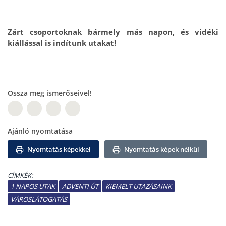
Zárt csoportoknak bármely más napon, és vidéki
kiállással is indítunk utakat!
Ossza meg ismerőseivel!
W
Ajánló nyomtatása
Nyomtatás képekkel
Nyomtatás képek nélkül
CÍMKÉK:
1 NAPOS UTAK
ADVENTI ÚT
KIEMELT UTAZÁSAINK
VÁROSLÁTOGATÁS