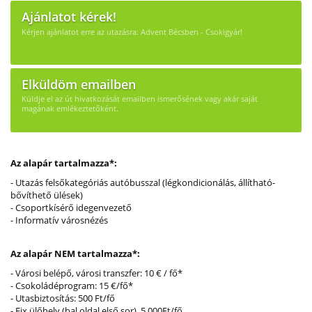
Ajánlatot kérek!
Kérjen ajánlatot erre az utazásra: Advent Bécsben - Csokigyár!
Elküldöm emailben
Küldje el az út hivatkozását emailben ismerősének vagy akár saját
magának emlékeztetőként.
Az alapár tartalmazza*:
- Utazás felsőkategóriás autóbusszal (légkondicionálás, állítható-
bővíthető ülések)
- Csoportkísérő idegenvezető
- Informatív városnézés
Az alapár NEM tartalmazza*:
- Városi belépő, városi transzfer: 10 € / fő*
- Csokoládéprogram: 15 €/fő*
- Utasbiztosítás: 500 Ft/fő
- Fix ülőhely (bal oldal első sor) 5.000Ft/fő