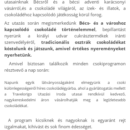
utasainknak Bécsről és a bécsi adventi karácsonyi
vásárról,és a csokoládé világáról, az ízek- és illatok, a
csokoládéhoz kapcsolódó játékosság körül forog.
Az utazás során megismerkedünk
Bécs- és a városhoz
kapcsolódó csokoládé történelemmel
, bepillantást
nyerünk a királyi udvar cukrásztermékek iránti
szenvedélyéről,
tradicionális osztrák csokoládékat
kóstolunk és játszunk, amivel értékes nyereményeket
nyerhetünk.
Amivel biztosan találkozik minden csokiprogramon
résztvevő a nap során:
Napunk egyik látványosságaként elmegyünk a csoki
különlegességeiről híres csokoládégyárba, ahol a gyárlátogatás mellett
a Travelorigo Utazási Iroda utasai rendkívül kedvező,
nagykereskedelmi áron vásárolhatják meg a legízletesebb
csokoládékat.
A program kicsiknek és nagyoknak is egyaránt rejt
izgalmakat, kihívást és sok finom édességet.