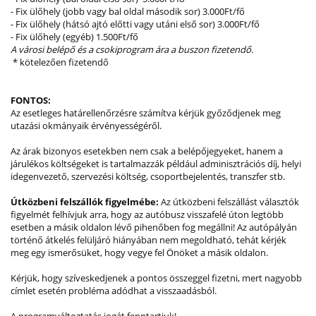
- Fix ülőhely (jobb vagy bal oldal második sor) 3.000Ft/fő
- Fix ülőhely (hátsó ajtó előtti vagy utáni első sor) 3.000Ft/fő
- Fix ülőhely (egyéb) 1.500Ft/fő
A városi belépő és a csokiprogram ára a buszon fizetendő.
* kötelezően fizetendő
FONTOS:
Az esetleges határellenőrzésre számítva kérjük győződjenek meg
utazási okmányaik érvényességéről.
Az árak bizonyos esetekben nem csak a belépőjegyeket, hanem a
járulékos költségeket is tartalmazzák például adminisztrációs díj, helyi
idegenvezető, szervezési költség, csoportbejelentés, transzfer stb.
Útközbeni felszállók figyelmébe:
Az útközbeni felszállást választók
figyelmét felhívjuk arra, hogy az autóbusz visszafelé úton legtöbb
esetben a másik oldalon lévő pihenőben fog megállni! Az autópályán
történő átkelés felüljáró hiányában nem megoldható, tehát kérjék
meg egy ismerősüket, hogy vegye fel Önöket a másik oldalon.
Kérjük, hogy szíveskedjenek a pontos összeggel fizetni, mert nagyobb
címlet esetén probléma adódhat a visszaadásból.