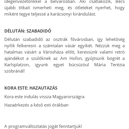
idegenvezetőnkkel a belvárosban. Aki csatlakozik, Bécs
újabb titkait ismerheti meg, és ötleteket nyerhet, hogy
miként tegye teljessé a karácsonyi kirándulást.
DÉLUTÁN: SZABADIDŐ
Délután szabadidő az osztrák fővárosban, így lehetőség
nyílik felkeresni a számtalan vásár egyikét. Nézzük meg a
hatalmas vásárt a Városháza előtt, keressünk valami retró
ajándékot a szülőknek az Am Hofon, gyűjtsünk bögrét a
Karlsplatzon, igyunk egyet búcsúzóul Mária Terézia
szobránál!
KORA ESTE: HAZAUTAZÁS
Kora este indulás vissza Magyarországra
Hazaérkezés a késő esti órákban
A programváltoztatás jogát fenntartjuk!