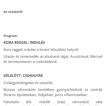
Az utazásról:
Program:
KORA REGGEL: INDULÁS
Kora reggeli indulás a kívánt felszállási helyről.
Utazás és ismerkedés az elsuhanó tájjal, Ausztriával, Béccsel
és természetesen a csokoládéval.
DÉLELŐTT: CSOKIGYÁR
Csokigyárlátogatás és vásárlás
Buszos városnézés keretében gyönyörködünk az osztrák
főváros épületeiben, hídjaiban, piros villamosaiban.
Fakultatív (kb. másfél órás) városnéző séta