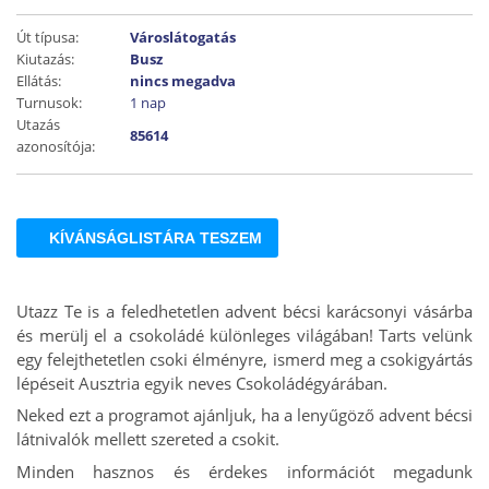
Út típusa:
Városlátogatás
Kiutazás:
Busz
Ellátás:
nincs megadva
Turnusok:
1 nap
Utazás
85614
azonosítója:
KÍVÁNSÁGLISTÁRA TESZEM
Utazz Te is a feledhetetlen advent bécsi karácsonyi vásárba
és merülj el a csokoládé különleges világában! Tarts velünk
egy felejthetetlen csoki élményre, ismerd meg a csokigyártás
lépéseit Ausztria egyik neves Csokoládégyárában.
Neked ezt a programot ajánljuk, ha a lenyűgöző advent bécsi
látnivalók mellett szereted a csokit.
Minden hasznos és érdekes információt megadunk