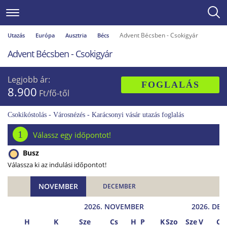
Advent Bécsben - Csokigyár
Utazás
Európa
Ausztria
Bécs
Advent Bécsben - Csokigyár
Legjobb ár:
FOGLALÁS
8.900
Ft/fő-től
Csokikóstolás - Városnézés - Karácsonyi vásár utazás foglalás
1
Válassz egy időpontot!
Busz
Válassza ki az indulási időpontot!
NOVEMBER
DECEMBER
2026. NOVEMBER
2026. DE
H
K
Sze
Cs
H
P
K
Szo
Sze
V
Cs