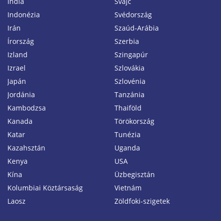
India
Svájc
Indonézia
Svédország
Irán
Szaúd-Arábia
Írország
Szerbia
Izland
Szingapúr
Izrael
Szlovákia
Japán
Szlovénia
Jordánia
Tanzánia
Kambodzsa
Thaiföld
Kanada
Törökország
Katar
Tunézia
Kazahsztán
Uganda
Kenya
USA
Kína
Üzbegisztán
Kolumbiai Köztársaság
Vietnám
Laosz
Zöldfoki-szigetek