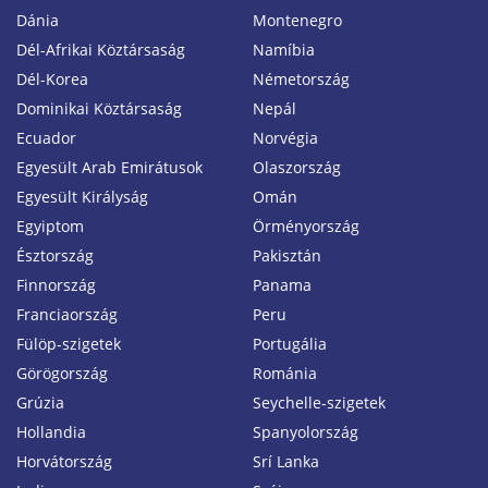
Dánia
Montenegro
Dél-Afrikai Köztársaság
Namíbia
Dél-Korea
Németország
Dominikai Köztársaság
Nepál
Ecuador
Norvégia
Egyesült Arab Emirátusok
Olaszország
Egyesült Királyság
Omán
Egyiptom
Örményország
Észtország
Pakisztán
Finnország
Panama
Franciaország
Peru
Fülöp-szigetek
Portugália
Görögország
Románia
Grúzia
Seychelle-szigetek
Hollandia
Spanyolország
Horvátország
Srí Lanka