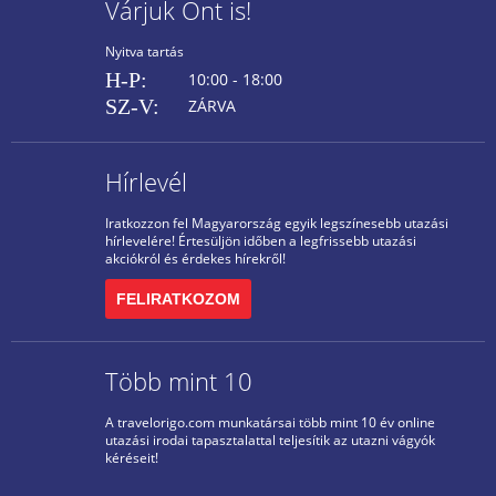
Várjuk Önt is!
Nyitva tartás
H-P:
10:00 - 18:00
SZ-V:
ZÁRVA
Hírlevél
Iratkozzon fel Magyarország egyik legszínesebb utazási
hírlevelére! Értesüljön időben a legfrissebb utazási
akciókról és érdekes hírekről!
FELIRATKOZOM
Több mint 10
A travelorigo.com munkatársai több mint 10 év online
utazási irodai tapasztalattal teljesítik az utazni vágyók
kéréseit!