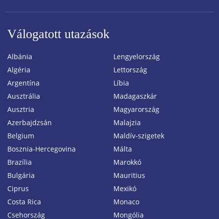
Válogatott utazások
Albánia
Lengyelország
Algéria
Lettország
Argentína
Líbia
Ausztrália
Madagaszkár
Ausztria
Magyarország
Azerbajdzsán
Malajzia
Belgium
Maldív-szigetek
Bosznia-Hercegovina
Málta
Brazília
Marokkó
Bulgária
Mauritius
Ciprus
Mexikó
Costa Rica
Monaco
Csehország
Mongólia