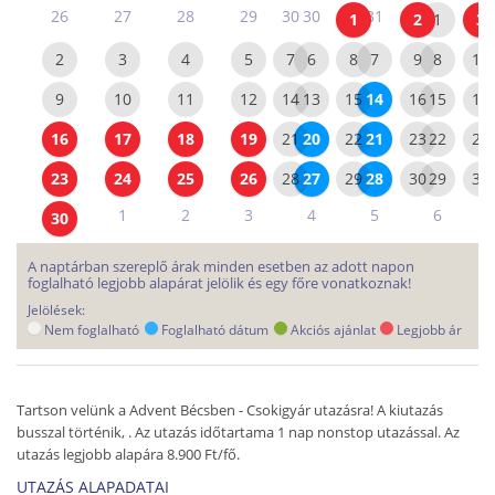
26
27
28
29
30
30
31
1
2
1
3
2
3
4
5
7
6
8
7
9
8
10
9
10
11
12
14
13
15
14
16
15
17
16
17
18
19
21
20
22
21
23
22
24
23
24
25
26
28
27
29
28
30
29
31
1
2
3
4
5
6
30
A naptárban szereplő árak minden esetben az adott napon
foglalható legjobb alapárat jelölik és egy főre vonatkoznak!
Jelölések:
Nem foglalható
Foglalható dátum
Akciós ajánlat
Legjobb ár
Tartson velünk a Advent Bécsben - Csokigyár utazásra! A kiutazás
busszal történik, . Az utazás időtartama 1 nap nonstop utazással. Az
utazás legjobb alapára 8.900 Ft/fő.
UTAZÁS ALAPADATAI