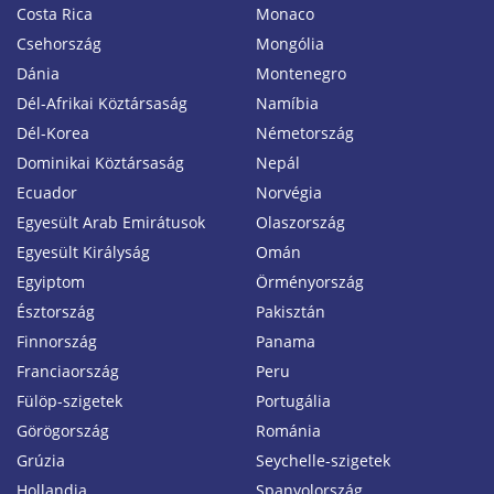
Costa Rica
Monaco
Csehország
Mongólia
Dánia
Montenegro
Dél-Afrikai Köztársaság
Namíbia
Dél-Korea
Németország
Dominikai Köztársaság
Nepál
Ecuador
Norvégia
Egyesült Arab Emirátusok
Olaszország
Egyesült Királyság
Omán
Egyiptom
Örményország
Észtország
Pakisztán
Finnország
Panama
Franciaország
Peru
Fülöp-szigetek
Portugália
Görögország
Románia
Grúzia
Seychelle-szigetek
Hollandia
Spanyolország