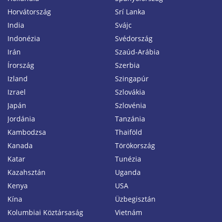
Horvátország
Srí Lanka
India
Svájc
Indonézia
Svédország
Irán
Szaúd-Arábia
Írország
Szerbia
Izland
Szingapúr
Izrael
Szlovákia
Japán
Szlovénia
Jordánia
Tanzánia
Kambodzsa
Thaiföld
Kanada
Törökország
Katar
Tunézia
Kazahsztán
Uganda
Kenya
USA
Kína
Üzbegisztán
Kolumbiai Köztársaság
Vietnám