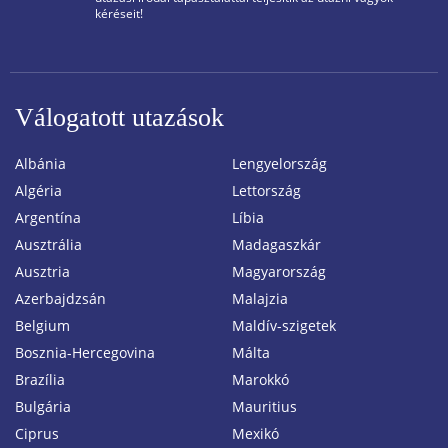
kéréseit!
Válogatott utazások
Albánia
Lengyelország
Algéria
Lettország
Argentína
Líbia
Ausztrália
Madagaszkár
Ausztria
Magyarország
Azerbajdzsán
Malajzia
Belgium
Maldív-szigetek
Bosznia-Hercegovina
Málta
Brazília
Marokkó
Bulgária
Mauritius
Ciprus
Mexikó