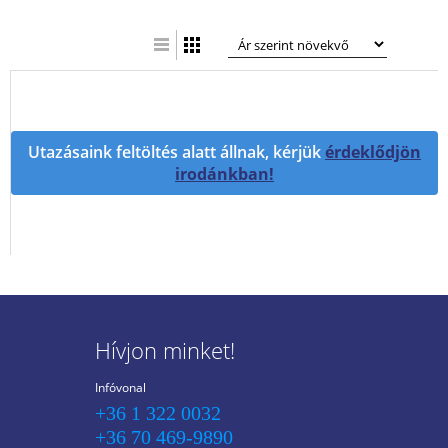
ézet
blázatos nézet
Utazásaink feltöltés alatt állnak, kérjük
érdeklődjön
irodánkban!
Hívjon minket!
Infóvonal
+36 1 322 0032
+36 70 469-9890