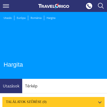
Utazás
Európa
Románia
Hargita
Hargita
Utazások
Térkép
TALÁLATOK SZŰRÉSE
(0)