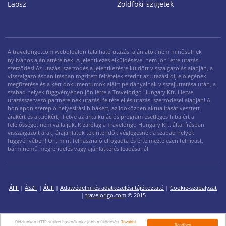
Laosz
Zöldfoki-szigetek
A travelorigo.com weboldalon található utazási ajánlatok nem minősülnek
nyilvános ajánlattételnek. A jelentkezés elküldésével nem jön létre utazási
szerződés! Az utazási szerződés a jelentkezésre küldött visszaigazolás alapján, a
visszaigazolásban írásban rögzített feltételek szerint az utazási díj előlegének
megfizetése és a kért dokumentumok aláírt példányainak visszajuttatása után, a
szabad helyek függvényében jön létre a Travelorigo Hungary Kft. illetve
utazásszervező partnereinek utazási feltételei és utazási szerződései alapján! A
honlapon szereplő helyesírási hibákért, az időközben aktualitását vesztett
árakért és akciókért, illetve az árkalkulációs program esetleges hibáiért a
felelősséget nem vállaljuk. Kizárólag a Travelorigo Hungary Kft. által írásban
visszaigazolt árak, árajánlatok tekintendők véglegesnek a szabad helyek
függvényében! Ön, mint felhasználó elfogadta és értelmezte ezen felhívást,
bárminemű megrendelés vagy ajánlatkérés leadásánál.
ÁFF
|
ÁSZF
|
ÁÜF
|
Adatvédelmi és adatkezelési tájékoztató
|
Cookie-szabalyzat
|
travelorigo.com
© 2015
Oldalunkon HTTP-sütiket használunk a jobb működésért.
További
Rendben