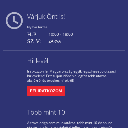
Várjuk Önt is!
Nyitva tartás
H-P:
10:00 - 18:00
SZ-V:
ZÁRVA
Hírlevél
Iratkozzon fel Magyarország egyik legszínesebb utazási
hírlevelére! Értesüljön időben a legfrissebb utazási
akciókról és érdekes hírekről!
FELIRATKOZOM
Több mint 10
A travelorigo.com munkatársai több mint 10 év online
utazási irodai tapasztalattal teljesítik az utazni vágyók