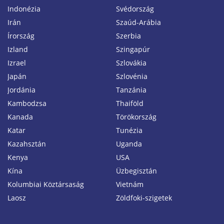
Indonézia
Svédország
Irán
Szaúd-Arábia
Írország
Szerbia
Izland
Szingapúr
Izrael
Szlovákia
Japán
Szlovénia
Jordánia
Tanzánia
Kambodzsa
Thaiföld
Kanada
Törökország
Katar
Tunézia
Kazahsztán
Uganda
Kenya
USA
Kína
Üzbegisztán
Kolumbiai Köztársaság
Vietnám
Laosz
Zöldfoki-szigetek