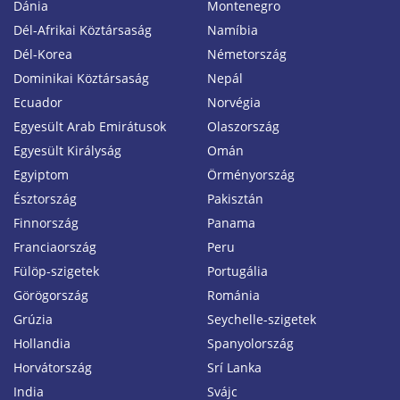
Dánia
Montenegro
Dél-Afrikai Köztársaság
Namíbia
Dél-Korea
Németország
Dominikai Köztársaság
Nepál
Ecuador
Norvégia
Egyesült Arab Emirátusok
Olaszország
Egyesült Királyság
Omán
Egyiptom
Örményország
Észtország
Pakisztán
Finnország
Panama
Franciaország
Peru
Fülöp-szigetek
Portugália
Görögország
Románia
Grúzia
Seychelle-szigetek
Hollandia
Spanyolország
Horvátország
Srí Lanka
India
Svájc