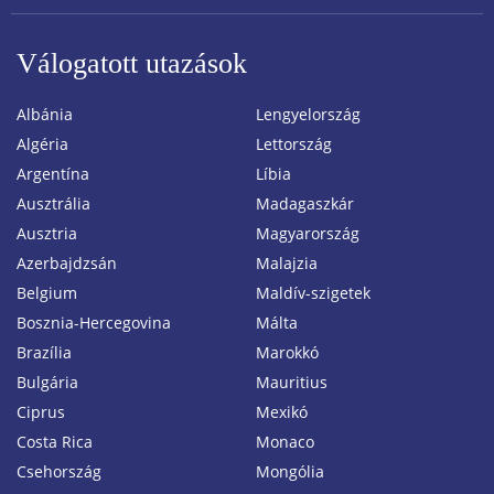
Válogatott utazások
Albánia
Lengyelország
Algéria
Lettország
Argentína
Líbia
Ausztrália
Madagaszkár
Ausztria
Magyarország
Azerbajdzsán
Malajzia
Belgium
Maldív-szigetek
Bosznia-Hercegovina
Málta
Brazília
Marokkó
Bulgária
Mauritius
Ciprus
Mexikó
Costa Rica
Monaco
Csehország
Mongólia