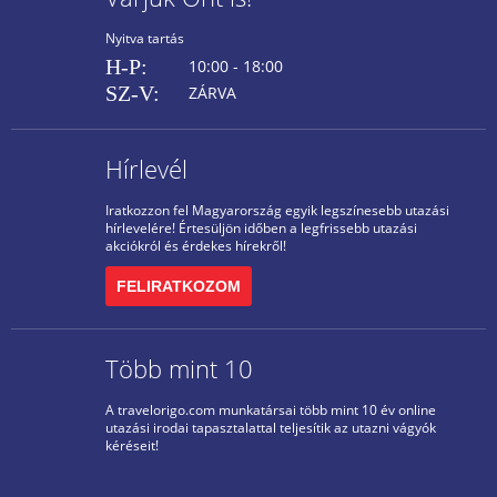
Nyitva tartás
H-P:
10:00 - 18:00
SZ-V:
ZÁRVA
Hírlevél
Iratkozzon fel Magyarország egyik legszínesebb utazási
hírlevelére! Értesüljön időben a legfrissebb utazási
akciókról és érdekes hírekről!
FELIRATKOZOM
Több mint 10
A travelorigo.com munkatársai több mint 10 év online
utazási irodai tapasztalattal teljesítik az utazni vágyók
kéréseit!