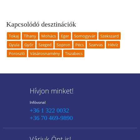
Kapcsolódó desztinációk
Tokaj
Tihany
Mohács
Eger
Somogyvár
Szekszard
Gyula
Győr
Szeged
Sopron
Pécs
Szarvas
Hévíz
Poroszló
Vásárosnamény
Tiszabecs
Hívjon minket!
Infóvonal
+36 1 322 0032
+36 70 469-9890
Várjuk Önt is!