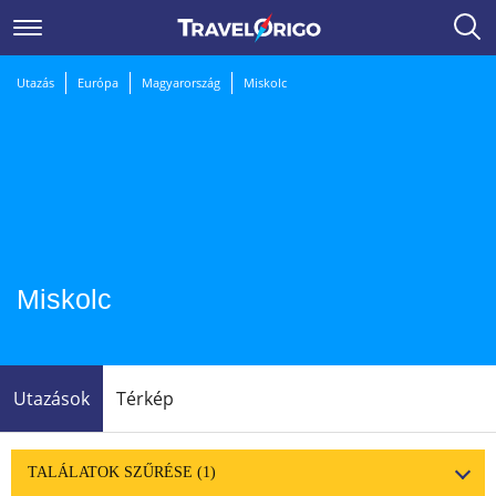
Utazás
Európa
Magyarország
Miskolc
Miskolc
Utazások
Térkép
TALÁLATOK SZŰRÉSE
(1)