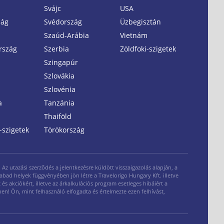
Svájc
USA
zág
Svédország
Üzbegisztán
Szaúd-Arábia
Vietnám
rszág
Szerbia
Zöldfoki-szigetek
Szingapúr
Szlovákia
Szlovénia
a
Tanzánia
Thaiföld
-szigetek
Törökország
z utazási szerződés a jelentkezésre küldött visszaigazolás alapján, a
zabad helyek függvényében jön létre a Travelorigo Hungary Kft. illetve
és akciókért, illetve az árkalkulációs program esetleges hibáiért a
ben! Ön, mint felhasználó elfogadta és értelmezte ezen felhívást,