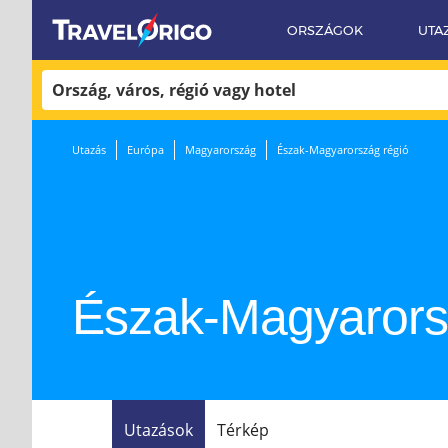
ORSZÁGOK
UTA
«
Utazás
Európa
Magyarország
Észak-Magyarország régió
Észak-Magyarors
Utazások
Térkép