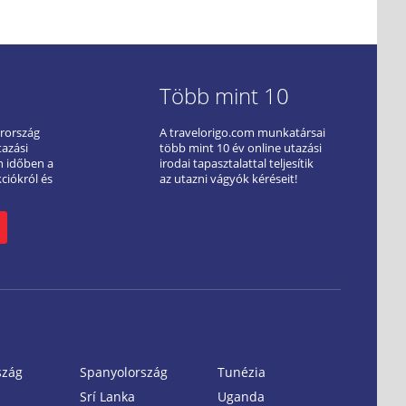
Több mint 10
arország
A travelorigo.com munkatársai
tazási
több mint 10 év online utazási
ön időben a
irodai tapasztalattal teljesítik
kciókról és
az utazni vágyók kéréseit!
szág
Spanyolország
Tunézia
Srí Lanka
Uganda