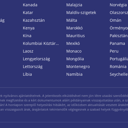
Kanada
Malajzia
Norvégia
Katar
Maldív-szigetek
Olaszors
zág
Kazahsztán
Málta
Omán
Kenya
Marokkó
Örményo
Kína
Mauritius
Pakisztán
Kolumbiai Köztársaság
Mexikó
Panama
Laosz
Monaco
Peru
Lengyelország
Mongólia
Portugáli
Lettország
Montenegro
Románia
Líbia
Namíbia
Seychelle
yilvános ajánlattételnek. A jelentkezés elküldésével nem jön létre utazási szerződés! A
legének megfizetése és a kért dokumentumok aláírt példányainak visszajuttatása után, a s
ján! A honlapon szereplő helyesírási hibákért, az időközben aktualitását vesztett árakért 
ásban visszaigazolt árak, árajánlatok tekintendők véglegesnek a szabad helyek függvényé