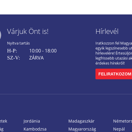
Várjuk Önt is!
Hírlevél
Nyitva tartás
Iratkozzon fel Magy
egyik legszínesebb u
10:00 - 18:00
H-P:
hírlevelére! Értesülj
ZÁRVA
SZ-V:
legfrissebb utazási a
érdekes hírekről!
FELIRATKOZOM
etek
Jordánia
Madagaszkár
Németor
ág
Kambodzsa
Magyarország
Nepál