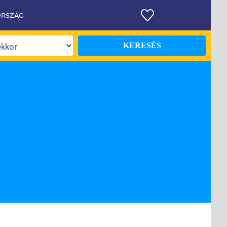
ORSZÁG
...
KERESÉS