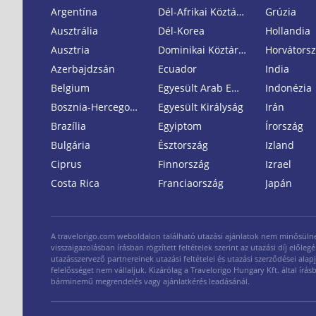
Argentína
Dél-Afrikai Köztársaság
Grúzia
Ausztrália
Dél-Korea
Hollandia
Ausztria
Dominikai Köztársaság
Horvátors
Azerbajdzsán
Ecuador
India
Belgium
Egyesült Arab Emirátusok
Indonézia
Bosznia-Hercegovina
Egyesült Királyság
Irán
Brazília
Egyiptom
Írország
Bulgária
Észtország
Izland
Ciprus
Finnország
Izrael
Costa Rica
Franciaország
Japán
A travelorigo.com weboldalon található utazási ajánlatok nem minősülnek n
visszaigazolásban írásban rögzített feltételek szerint az utazási díj elő
utazásszervező partnereinek utazási feltételei és utazási szerződései alap
felelősséget nem vállaljuk. Kizárólag a Travelorigo Hungary Kft. által ír
bárminemű megrendelés vagy ajánlatkérés leadásánál.