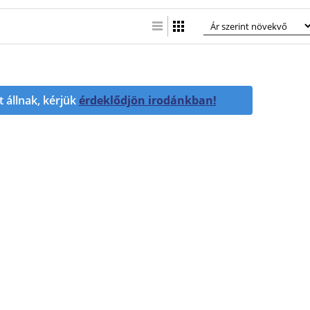
Lista nézet
Táblázatos nézet
t állnak, kérjük
érdeklődjön irodánkban!
«
«
H
2
1