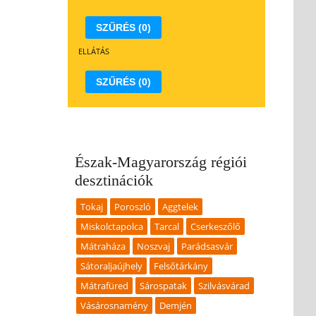
7
18
19
20
17
21
18
22
19
23
20
21
22
23
SZŰRÉS
(0)
4
25
26
27
24
28
25
29
26
30
27
28
29
30
ELLÁTÁS
1
1
2
3
31
4
1
5
2
6
3
4
5
6
SZŰRÉS
(0)
átum törlése
Dátum törlése
Észak-Magyarország régiói
desztinációk
Tokaj
Poroszló
Aggtelek
Miskolctapolca
Tarcal
Cserkeszőlő
Mátraháza
Noszvaj
Parádsasvár
Sátoraljaújhely
Felsőtárkány
Mátrafüred
Sárospatak
Szilvásvárad
Vásárosnamény
Demjén