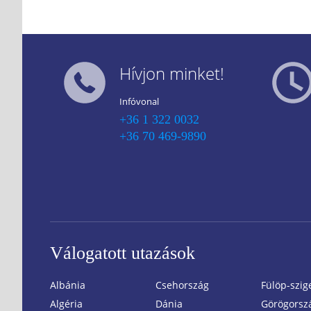
Hívjon minket!
Infóvonal
+36 1 322 0032
+36 70 469-9890
Válogatott utazások
Albánia
Csehország
Fülöp-szig
Algéria
Dánia
Görögorsz