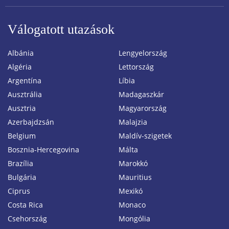
Válogatott utazások
Albánia
Lengyelország
Algéria
Lettország
Argentína
Líbia
Ausztrália
Madagaszkár
Ausztria
Magyarország
Azerbajdzsán
Malajzia
Belgium
Maldív-szigetek
Bosznia-Hercegovina
Málta
Brazília
Marokkó
Bulgária
Mauritius
Ciprus
Mexikó
Costa Rica
Monaco
Csehország
Mongólia