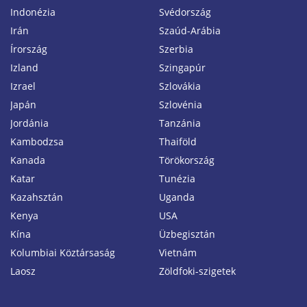
Indonézia
Svédország
Irán
Szaúd-Arábia
Írország
Szerbia
Izland
Szingapúr
Izrael
Szlovákia
Japán
Szlovénia
Jordánia
Tanzánia
Kambodzsa
Thaiföld
Kanada
Törökország
Katar
Tunézia
Kazahsztán
Uganda
Kenya
USA
Kína
Üzbegisztán
Kolumbiai Köztársaság
Vietnám
Laosz
Zöldfoki-szigetek