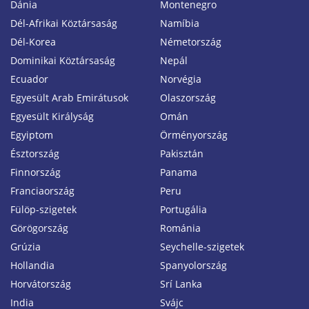
Dánia
Montenegro
Dél-Afrikai Köztársaság
Namíbia
Dél-Korea
Németország
Dominikai Köztársaság
Nepál
Ecuador
Norvégia
Egyesült Arab Emirátusok
Olaszország
Egyesült Királyság
Omán
Egyiptom
Örményország
Észtország
Pakisztán
Finnország
Panama
Franciaország
Peru
Fülöp-szigetek
Portugália
Görögország
Románia
Grúzia
Seychelle-szigetek
Hollandia
Spanyolország
Horvátország
Srí Lanka
India
Svájc