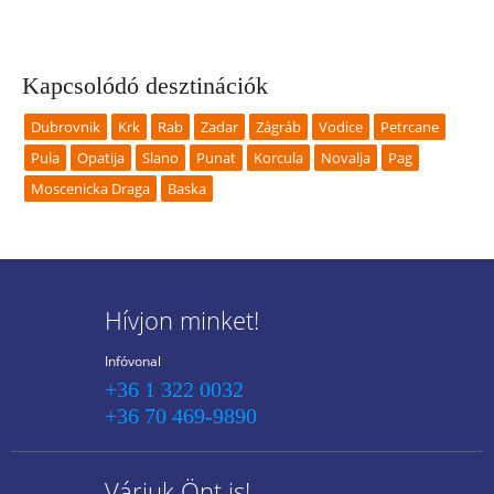
Kapcsolódó desztinációk
Dubrovnik
Krk
Rab
Zadar
Zágráb
Vodice
Petrcane
Pula
Opatija
Slano
Punat
Korcula
Novalja
Pag
Moscenicka Draga
Baska
Hívjon minket!
Infóvonal
+36 1 322 0032
+36 70 469-9890
Várjuk Önt is!