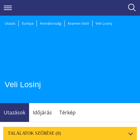
Utazás
Európa
Horvátország
Kvarner-öböl
Veli Losinj
Veli Losinj
Utazások
Időjárás
Térkép
TALÁLATOK SZŰRÉSE
(0)