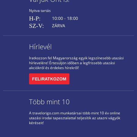
Nyitva tartás
H-P:
10:00 - 18:00
SZ-V:
ZÁRVA
Hírlevél
Iratkozzon fel Magyarország egyik legszínesebb utazási
hírlevelére! Értesüljön időben a legfrissebb utazási
akciókról és érdekes hírekről!
FELIRATKOZOM
Több mint 10
A travelorigo.com munkatársai több mint 10 év online
utazási irodai tapasztalattal teljesítik az utazni vágyók
kéréseit!