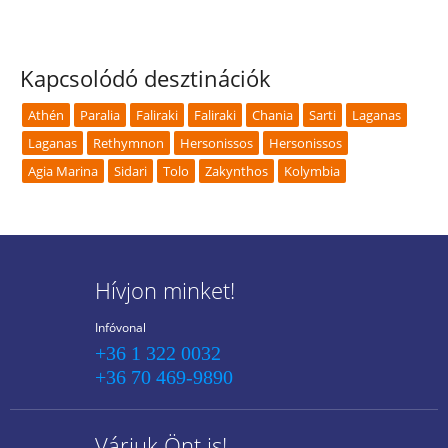
Kapcsolódó desztinációk
Athén
Paralia
Faliraki
Faliraki
Chania
Sarti
Laganas
Laganas
Rethymnon
Hersonissos
Hersonissos
Agia Marina
Sidari
Tolo
Zakynthos
Kolymbia
Hívjon minket!
Infóvonal
+36 1 322 0032
+36 70 469-9890
Várjuk Önt is!