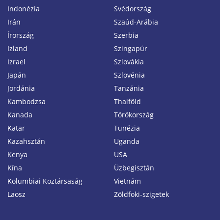
Indonézia
Svédország
Irán
Szaúd-Arábia
Írország
Szerbia
Izland
Szingapúr
Izrael
Szlovákia
Japán
Szlovénia
Jordánia
Tanzánia
Kambodzsa
Thaiföld
Kanada
Törökország
Katar
Tunézia
Kazahsztán
Uganda
Kenya
USA
Kína
Üzbegisztán
Kolumbiai Köztársaság
Vietnám
Laosz
Zöldfoki-szigetek