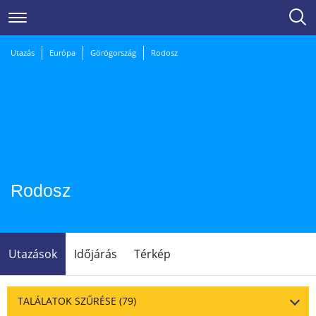
Utazás
Európa
Görögország
Rodosz
Rodosz
Utazások
Időjárás
Térkép
TALÁLATOK SZŰRÉSE
(79)