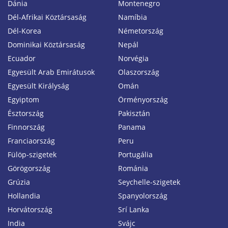
Dánia
Montenegro
Dél-Afrikai Köztársaság
Namíbia
Dél-Korea
Németország
Dominikai Köztársaság
Nepál
Ecuador
Norvégia
Egyesült Arab Emirátusok
Olaszország
Egyesült Királyság
Omán
Egyiptom
Örményország
Észtország
Pakisztán
Finnország
Panama
Franciaország
Peru
Fülöp-szigetek
Portugália
Görögország
Románia
Grúzia
Seychelle-szigetek
Hollandia
Spanyolország
Horvátország
Srí Lanka
India
Svájc