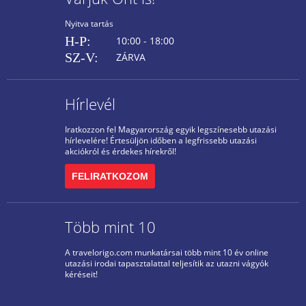
Nyitva tartás
H-P:
10:00 - 18:00
SZ-V:
ZÁRVA
Hírlevél
Iratkozzon fel Magyarország egyik legszínesebb utazási
hírlevelére! Értesüljön időben a legfrissebb utazási
akciókról és érdekes hírekről!
FELIRATKOZOM
Több mint 10
A travelorigo.com munkatársai több mint 10 év online
utazási irodai tapasztalattal teljesítik az utazni vágyók
kéréseit!