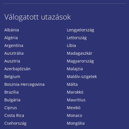
Válogatott utazások
Albánia
Lengyelország
Algéria
Lettország
Argentína
Líbia
Ausztrália
Madagaszkár
Ausztria
Magyarország
Azerbajdzsán
Malajzia
Belgium
Maldív-szigetek
Bosznia-Hercegovina
Málta
Brazília
Marokkó
Bulgária
Mauritius
Ciprus
Mexikó
Costa Rica
Monaco
Csehország
Mongólia