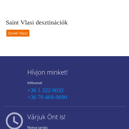
Saint Vlasi desztinációk
Szveti Vlasz
Hívjon minket!
Infóvonal
+36 1 322 0032
+36 70 469-9890
Várjuk Önt is!
Nyitva tartás