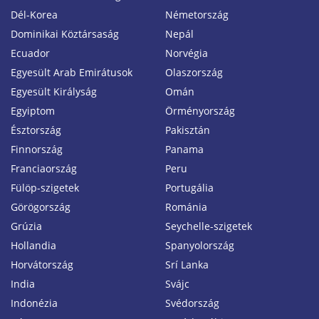
Dél-Korea
Németország
Dominikai Köztársaság
Nepál
Ecuador
Norvégia
Egyesült Arab Emirátusok
Olaszország
Egyesült Királyság
Omán
Egyiptom
Örményország
Észtország
Pakisztán
Finnország
Panama
Franciaország
Peru
Fülöp-szigetek
Portugália
Görögország
Románia
Grúzia
Seychelle-szigetek
Hollandia
Spanyolország
Horvátország
Srí Lanka
India
Svájc
Indonézia
Svédország