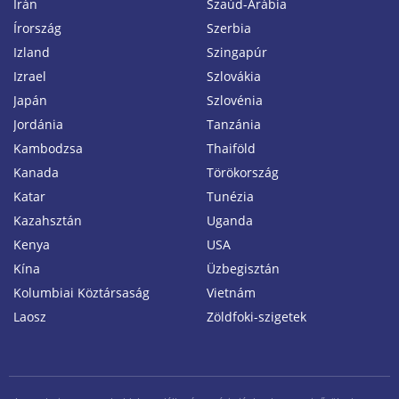
Irán
Szaúd-Arábia
Írország
Szerbia
Izland
Szingapúr
Izrael
Szlovákia
Japán
Szlovénia
Jordánia
Tanzánia
Kambodzsa
Thaiföld
Kanada
Törökország
Katar
Tunézia
Kazahsztán
Uganda
Kenya
USA
Kína
Üzbegisztán
Kolumbiai Köztársaság
Vietnám
Laosz
Zöldfoki-szigetek