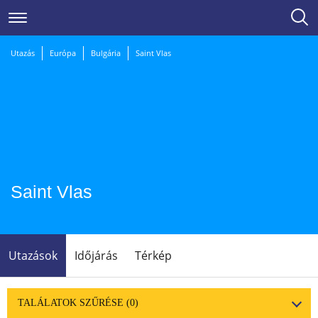
Utazás
Európa
Bulgária
Saint Vlas
Saint Vlas
Utazások
Időjárás
Térkép
TALÁLATOK SZŰRÉSE
(0)