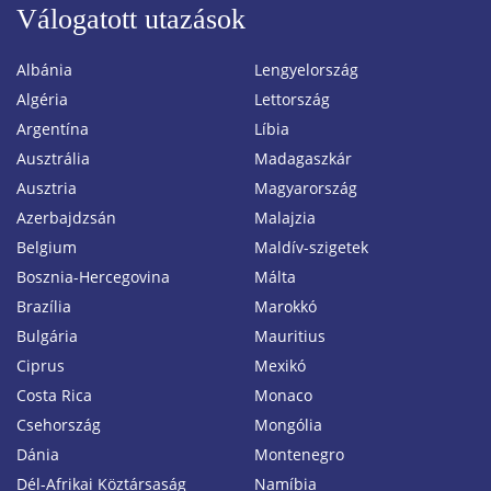
Válogatott utazások
Albánia
Lengyelország
Algéria
Lettország
Argentína
Líbia
Ausztrália
Madagaszkár
Ausztria
Magyarország
Azerbajdzsán
Malajzia
Belgium
Maldív-szigetek
Bosznia-Hercegovina
Málta
Brazília
Marokkó
Bulgária
Mauritius
Ciprus
Mexikó
Costa Rica
Monaco
Csehország
Mongólia
Dánia
Montenegro
Dél-Afrikai Köztársaság
Namíbia