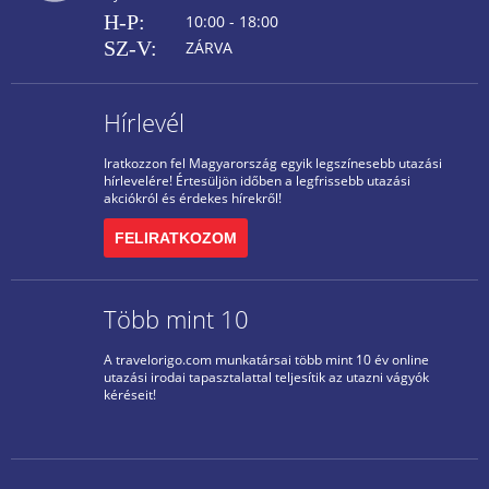
H-P:
10:00 - 18:00
SZ-V:
ZÁRVA
Hírlevél
Iratkozzon fel Magyarország egyik legszínesebb utazási
hírlevelére! Értesüljön időben a legfrissebb utazási
akciókról és érdekes hírekről!
FELIRATKOZOM
Több mint 10
A travelorigo.com munkatársai több mint 10 év online
utazási irodai tapasztalattal teljesítik az utazni vágyók
kéréseit!