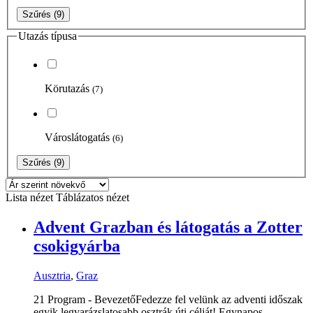
Szűrés
(9)
Utazás típusa
Körutazás
(7)
Városlátogatás
(6)
Szűrés
(9)
Lista nézet
Táblázatos nézet
Advent Grazban és látogatás a Zotter
csokigyárba
Ausztria
,
Graz
21 Program - BevezetőFedezze fel velünk az adventi időszak
egyik legvarázslatosabb osztrák úti célját! Egynapos