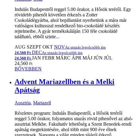
Indulás Budapestről reggel 5.00 órakor, a Hősök teréről. Egy
rövidebb pihenőt követően érkezés a Zotter
Csokoládégyárba, ahol bepillantást nyerhetünk a mára már
valóságos kultusszal rendelkező bio-csokoládé készítés
rejtelmeibe. A gyár termékskáláján 150 féle csokoládé
található, ebből szinte...
AUG
SZEPT
OKT
NOV
Az utazás legolcsóbb ára
DEC
24.560 Ft
Az utazás legolcsóbb ára
JAN
FEBR
MÁRC
ÁPR
MÁJ
JÚN
JÚL
24.560 Ft
24.560
Ft
BŐVEBBEN
Advent Mariazellben és a Melki
Apátság
Ausztria
,
Mariazell
Részletes program: Indulás Budapestről, a Hősök teréről
reggel 5.00 órakor, folyamatos utazás rövid pihenővel az alsó-
ausztriai Melkbe. Fakultatív lehetőség a Szent Benedek-rendi
apátság megtekintésére, ahol több mint 900 éve élnek
szerzetesek. Naponta a világ minden tájáról érkező