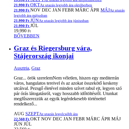
OKT
21.990 Ft
Az utazás legjobb ára októberben
NOV
DEC
JAN
FEBR
MÁRC
ÁPR
MÁJ
21.990 Ft
Az utazás
legjobb ára májusban
JÚN
21.990 Ft
Az utazás legjobb ára júniusban
JÚL
21.990 Ft
19.990
Ft
BŐVEBBEN
Graz és Riegersburg vára,
Stájerország ikonjai
Ausztria
,
Graz
Graz... örök szerelemNem véletlen, hiszen egy mediterrán
város, hangulatos tereivel és az azokat összekötő keskeny
utcáival. Pezsgő életével minden szívet rabul ejt, legyen szó
pár órás látogatásról, vagy hosszabb időtöltésről. Utunkat
megfűszerezzük az egyik legérdekesebb történettel
rendelkező...
AUG
SZEPT
Az utazás legolcsóbb ára
OKT
NOV
DEC
JAN
FEBR
MÁRC
ÁPR
MÁJ
22.560 Ft
JÚN
JÚL