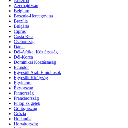
Ausztria
Azerbajdzsán
Belgium
Bosznia-Hercegovina
Brazília
Bulgária
Ciprus
Costa Rica
Csehország
Dánia
Dél-Afrikai Köztársaság
Dél-Korea
Dominikai Köztársaság
Ecuador
Egyesült Arab Emirátusok
Egyesült Királyság
Egyiptom
Észtország
Finnország
Franciaország
Fülöp-szigetek
Görögország
Grúzia
Hollandia
Horvátország