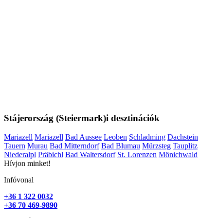
Stájerország (Steiermark)i desztinációk
Mariazell
Mariazell
Bad Aussee
Leoben
Schladming
Dachstein
Tauern
Murau
Bad Mitterndorf
Bad Blumau
Mürzsteg
Tauplitz
Niederalpl
Präbichl
Bad Waltersdorf
St. Lorenzen
Mönichwald
Hívjon minket!
Infóvonal
+36 1 322 0032
+36 70 469-9890