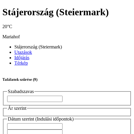
Stájerország (Steiermark)
20°C
Mariahof
Stájerország (Steiermark)
Utazások
Időjárás
Térkép
Találatok szűrése
(9)
Szabadszavas
Ár szerint
Dátum szerint (Indulási időpontok)