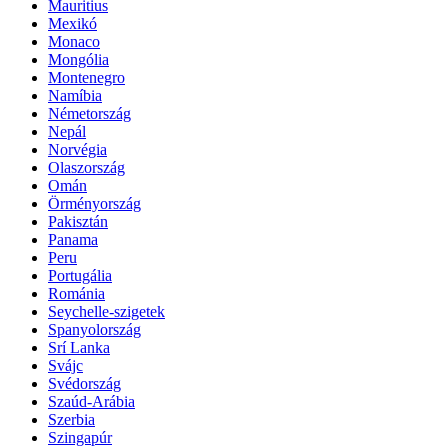
Mauritius
Mexikó
Monaco
Mongólia
Montenegro
Namíbia
Németország
Nepál
Norvégia
Olaszország
Omán
Örményország
Pakisztán
Panama
Peru
Portugália
Románia
Seychelle-szigetek
Spanyolország
Srí Lanka
Svájc
Svédország
Szaúd-Arábia
Szerbia
Szingapúr