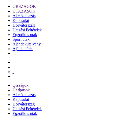
ORSZÁGOK
UTAZÁSOK
Akciós utazás
Kapcsolat
Horvátország
Utazási Feltételek
Egzotikus utak
Sport utak
Ajándékutalvány
Ajánlatkérés
...
Országok
Út típusok
Akciós utazás
Kapcsolat
Horvátország
Utazási Feltételek
Egzotikus utak