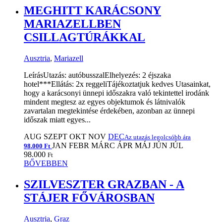
MEGHITT KARÁCSONY
MARIAZELLBEN
CSILLAGTÚRÁKKAL
Ausztria
,
Mariazell
LeírásUtazás: autóbusszalElhelyezés: 2 éjszaka
hotel***Ellátás: 2x reggeliTájékoztatjuk kedves Utasainkat,
hogy a karácsonyi ünnepi időszakra való tekintettel irodánk
mindent megtesz az egyes objektumok és látnivalók
zavartalan megtekintése érdekében, azonban az ünnepi
időszak miatt egyes...
AUG
SZEPT
OKT
NOV
DEC
Az utazás legolcsóbb ára
JAN
FEBR
MÁRC
ÁPR
MÁJ
JÚN
JÚL
98.000 Ft
98.000
Ft
BŐVEBBEN
SZILVESZTER GRAZBAN - A
STÁJER FŐVÁROSBAN
Ausztria
,
Graz