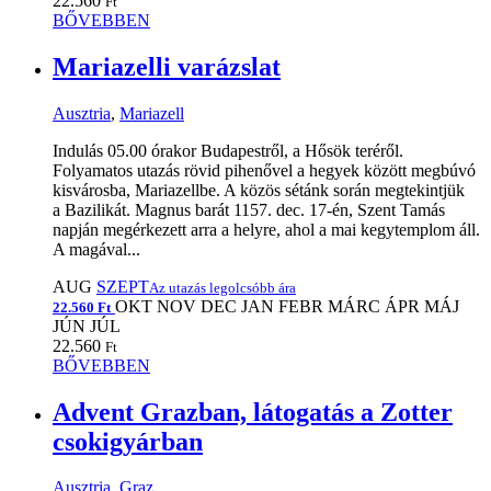
22.560
Ft
BŐVEBBEN
Mariazelli varázslat
Ausztria
,
Mariazell
Indulás 05.00 órakor Budapestről, a Hősök teréről.
Folyamatos utazás rövid pihenővel a hegyek között megbúvó
kisvárosba, Mariazellbe. A közös sétánk során megtekintjük
a Bazilikát. Magnus barát 1157. dec. 17-én, Szent Tamás
napján megérkezett arra a helyre, ahol a mai kegytemplom áll.
A magával...
AUG
SZEPT
Az utazás legolcsóbb ára
OKT
NOV
DEC
JAN
FEBR
MÁRC
ÁPR
MÁJ
22.560 Ft
JÚN
JÚL
22.560
Ft
BŐVEBBEN
Advent Grazban, látogatás a Zotter
csokigyárban
Ausztria
,
Graz