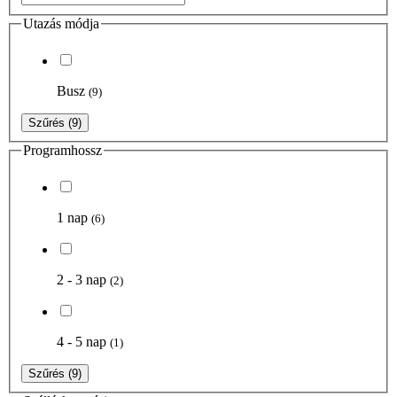
Utazás módja
Busz
(9)
Szűrés
(9)
Programhossz
1 nap
(6)
2 - 3 nap
(2)
4 - 5 nap
(1)
Szűrés
(9)