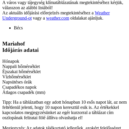
A város vagy tájegység klímatáblázatának megtekintéséhez kérjük,
válasszon az alábbi listából!
Az aktuális időjárási előrejelzés megtekintéséhez a
Weather
Underground-ot
vagy a
weather.com
oldalakat ajánljuk.
Bécs
Mariahof
Időjárás adatai
Hónapok
Nappali hőmérséklet
Éjszakai hőmérséklet
Vízhőmérséklet
Napsütéses órák
Csapadékos napok
Átlagos csapadék (mm)
Tipp: Ha a táblázatban egy adott hónapban 10 esős napot lát, az nem
feltétlenül jelenti, hogy 10 napon keresztül esik is. Az értékekkel
kapcsolatos megjegyzésünket az egér kurzorral a táblázat cím
oszlopának feliratai fölé állítva olvashatja el!
Megjegyzés: Az adatok tájékoztató jellegűek, azokért felelősséget