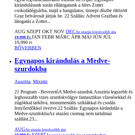
kirándulásunk során ellátogatunk a híres Zotter
csokoládégyárba, majd a hangulatos, ünnepi díszbe öltözött
Graz belvárosát járjuk be. 22 Szállás: Advent Grazban és
látogatás a Zotter...
AUG
SZEPT
OKT
NOV
DEC
Az utazás legolcsóbb ára
JAN
FEBR
MÁRC
ÁPR
MÁJ
JÚN
JÚL
19.990 Ft
19.990
Ft
BŐVEBBEN
Egynapos kirándulás a Medve-
szurdokba
Ausztria
,
Mixnitz
21 Program - BevezetőA Medve-szurdok Ausztria legszebb és
leghosszabb vizes szurdokvölgye fantasztikus vízesésekkel és
zúgókkal tarkítva, monumentális sziklákkal és csodás
fenyőerdőkkel övezve.22 Szállás: Egynapos kirándulás a
Medve-szurdokbaAz utazási csomag nem tartalmaz
szállást.23...
AUG
Az utazás legolcsóbb ára
SZEPT
19.990 Ft
Az utazás legjobb ára szeptemberben