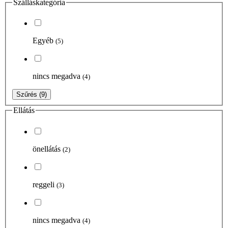
Szálláskategória
Egyéb
(5)
nincs megadva
(4)
Szűrés
(9)
Ellátás
önellátás
(2)
reggeli
(3)
nincs megadva
(4)