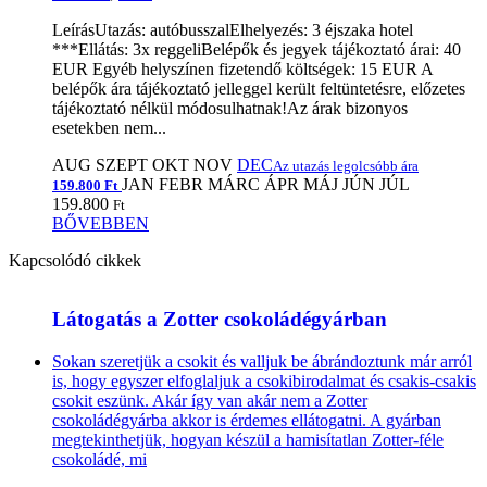
LeírásUtazás: autóbusszalElhelyezés: 3 éjszaka hotel
***Ellátás: 3x reggeliBelépők és jegyek tájékoztató árai: 40
EUR Egyéb helyszínen fizetendő költségek: 15 EUR A
belépők ára tájékoztató jelleggel került feltüntetésre, előzetes
tájékoztató nélkül módosulhatnak!Az árak bizonyos
esetekben nem...
AUG
SZEPT
OKT
NOV
DEC
Az utazás legolcsóbb ára
JAN
FEBR
MÁRC
ÁPR
MÁJ
JÚN
JÚL
159.800 Ft
159.800
Ft
BŐVEBBEN
Kapcsolódó cikkek
Látogatás a Zotter csokoládégyárban
Sokan szeretjük a csokit és valljuk be ábrándoztunk már arról
is, hogy egyszer elfoglaljuk a csokibirodalmat és csakis-csakis
csokit eszünk. Akár így van akár nem a Zotter
csokoládégyárba akkor is érdemes ellátogatni. A gyárban
megtekinthetjük, hogyan készül a hamisítatlan Zotter-féle
csokoládé, mi