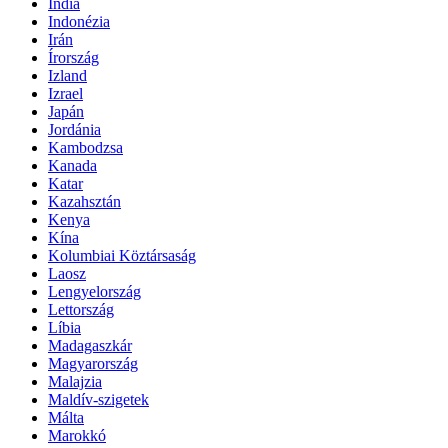
India
Indonézia
Irán
Írország
Izland
Izrael
Japán
Jordánia
Kambodzsa
Kanada
Katar
Kazahsztán
Kenya
Kína
Kolumbiai Köztársaság
Laosz
Lengyelország
Lettország
Líbia
Madagaszkár
Magyarország
Malajzia
Maldív-szigetek
Málta
Marokkó