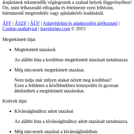
árajánlatok tekintendők véglegesnek a szabad helyek függvényében!
Ön, mint felhasználó elfogadta és értelmezte ezen felhívást,
bárminemű megrendelés vagy ajánlatkérés leadásánál.
ÁFF
|
ÁSZF
|
ÁÜF
|
Adatvédelmi és adatkezelési tájékoztató
|
Cookie-szabalyzat
|
travelorigo.com
© 2015
Megtekintett útjai
Megtekintett utazások
Az alábbi lista a korábban megtekintett utazásait tartalmazza.
Még nincsenek megtekintett utazásai.
Nem tudja már milyen utakat nézett meg korábban?
Ezen a felületen a későbbiekben könnyedén és gyorsan
áttekintheti a megtekintett utazásokat.
Kedvelt útjai
Kívánságlistához adott utazásai
Az alábbi lista a kívánságlistához adott utazásait tartalmazza.
Még nincsenek utazásai a kívánságlistádban.