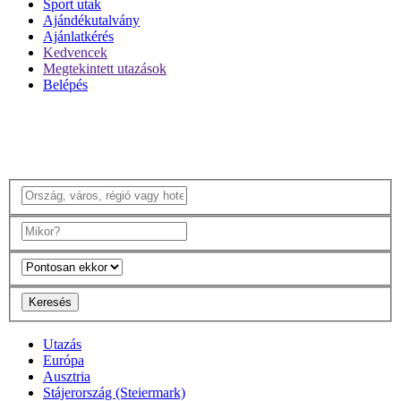
Sport utak
Ajándékutalvány
Ajánlatkérés
Kedvencek
Megtekintett utazások
Belépés
Keresés
Utazás
Európa
Ausztria
Stájerország (Steiermark)