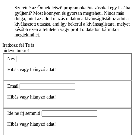
Szeretné az Önnek tetsző programokat/utazásokat egy listába
gyűjteni? Most könnyen és gyorsan megteheti. Nincs más
dolga, mint az adott utazás oldalon a kívánságlistához adni a
kiválasztott utazást, ami így bekerül a kívánságlistára, melyet
később ezen a felületen vagy profil oldaladon bármikor
megtekinthet.
Iratkozz fel Te is
hírlevelünkre!
Név
Hibás vagy hiányzó adat!
Email
Hibás vagy hiányzó adat!
Ide ne írj semmit!
Hibás vagy hiányzó adat!