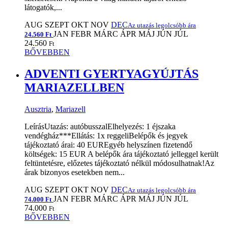
látogatók,...
AUG
SZEPT
OKT
NOV
DEC
Az utazás legolcsóbb ára
JAN
FEBR
MÁRC
ÁPR
MÁJ
JÚN
JÚL
24.560 Ft
24.560
Ft
BŐVEBBEN
ADVENTI GYERTYAGYÚJTÁS
MARIAZELLBEN
Ausztria
,
Mariazell
LeírásUtazás: autóbusszalElhelyezés: 1 éjszaka
vendégház***Ellátás: 1x reggeliBelépők és jegyek
tájékoztató árai: 40 EUREgyéb helyszínen fizetendő
költségek: 15 EUR A belépők ára tájékoztató jelleggel került
feltüntetésre, előzetes tájékoztató nélkül módosulhatnak!Az
árak bizonyos esetekben nem...
AUG
SZEPT
OKT
NOV
DEC
Az utazás legolcsóbb ára
JAN
FEBR
MÁRC
ÁPR
MÁJ
JÚN
JÚL
74.000 Ft
74.000
Ft
BŐVEBBEN