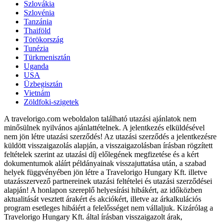
Szlovákia
Szlovénia
Tanzánia
Thaiföld
Törökország
Tunézia
Türkmenisztán
Uganda
USA
Üzbegisztán
Vietnám
Zöldfoki-szigetek
A travelorigo.com weboldalon található utazási ajánlatok nem
minősülnek nyilvános ajánlattételnek. A jelentkezés elküldésével
nem jön létre utazási szerződés! Az utazási szerződés a jelentkezésre
küldött visszaigazolás alapján, a visszaigazolásban írásban rögzített
feltételek szerint az utazási díj előlegének megfizetése és a kért
dokumentumok aláírt példányainak visszajuttatása után, a szabad
helyek függvényében jön létre a Travelorigo Hungary Kft. illetve
utazásszervező partnereinek utazási feltételei és utazási szerződései
alapján! A honlapon szereplő helyesírási hibákért, az időközben
aktualitását vesztett árakért és akciókért, illetve az árkalkulációs
program esetleges hibáiért a felelősséget nem vállaljuk. Kizárólag a
Travelorigo Hungary Kft. által írásban visszaigazolt árak,