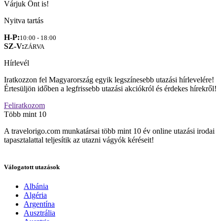
Várjuk Önt is!
Nyitva tartás
H-P:
10:00 - 18:00
SZ-V:
ZÁRVA
Hírlevél
Iratkozzon fel Magyarország egyik legszínesebb utazási hírlevelére!
Értesüljön időben a legfrissebb utazási akciókról és érdekes hírekről!
Feliratkozom
Több mint 10
A travelorigo.com munkatársai több mint 10 év online utazási irodai
tapasztalattal teljesítik az utazni vágyók kéréseit!
Válogatott utazások
Albánia
Algéria
Argentína
Ausztrália