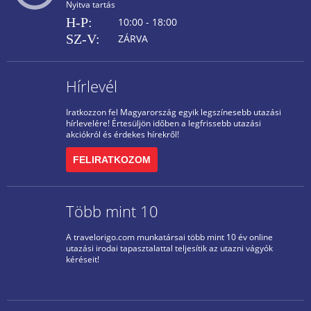
Nyitva tartás
H-P:
10:00 - 18:00
SZ-V:
ZÁRVA
Hírlevél
Iratkozzon fel Magyarország egyik legszínesebb utazási
hírlevelére! Értesüljön időben a legfrissebb utazási
akciókról és érdekes hírekről!
FELIRATKOZOM
Több mint 10
A travelorigo.com munkatársai több mint 10 év online
utazási irodai tapasztalattal teljesítik az utazni vágyók
kéréseit!