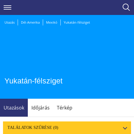
Utazás
Dél-Amerika
Mexikó
Yukatán-félsziget
Yukatán-félsziget
Utazások
Időjárás
Térkép
TALÁLATOK SZŰRÉSE
(0)