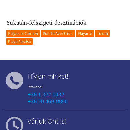
Yukatán-félszigeti desztinációk
Playa del Carmen
Puerto Aventuras
Playacar
Tulum
Playa Paraiso
Hívjon minket!
Infóvonal
+36 1 322 0032
+36 70 469-9890
Várjuk Önt is!