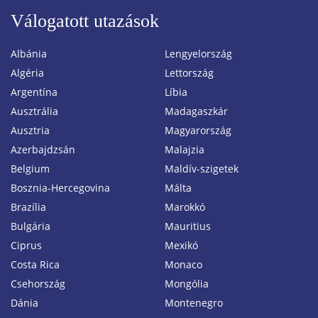
Válogatott utazások
Albánia
Lengyelország
Algéria
Lettország
Argentína
Líbia
Ausztrália
Madagaszkár
Ausztria
Magyarország
Azerbajdzsán
Malajzia
Belgium
Maldív-szigetek
Bosznia-Hercegovina
Málta
Brazília
Marokkó
Bulgária
Mauritius
Ciprus
Mexikó
Costa Rica
Monaco
Csehország
Mongólia
Dánia
Montenegro