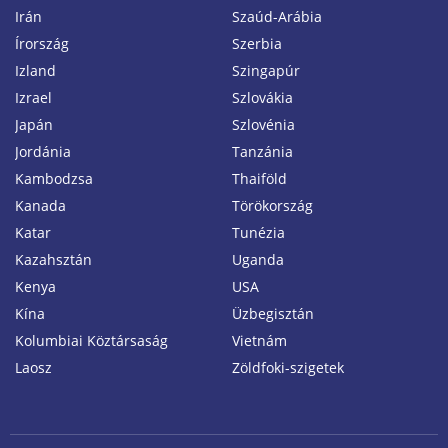
Irán
Szaúd-Arábia
Írország
Szerbia
Izland
Szingapúr
Izrael
Szlovákia
Japán
Szlovénia
Jordánia
Tanzánia
Kambodzsa
Thaiföld
Kanada
Törökország
Katar
Tunézia
Kazahsztán
Uganda
Kenya
USA
Kína
Üzbegisztán
Kolumbiai Köztársaság
Vietnám
Laosz
Zöldfoki-szigetek