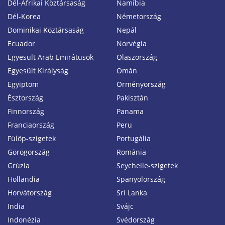
Dél-Afrikai Köztársaság
Namíbia
Dél-Korea
Németország
Dominikai Köztársaság
Nepál
Ecuador
Norvégia
Egyesült Arab Emirátusok
Olaszország
Egyesült Királyság
Omán
Egyiptom
Örményország
Észtország
Pakisztán
Finnország
Panama
Franciaország
Peru
Fülöp-szigetek
Portugália
Görögország
Románia
Grúzia
Seychelle-szigetek
Hollandia
Spanyolország
Horvátország
Srí Lanka
India
Svájc
Indonézia
Svédország