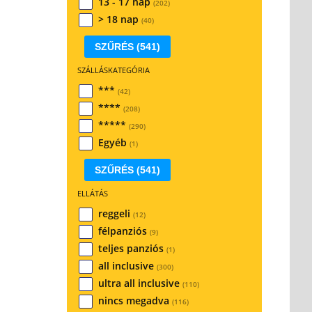
13 - 17 nap
(202)
> 18 nap
(40)
SZŰRÉS
(541)
SZÁLLÁSKATEGÓRIA
***
(42)
****
(208)
*****
(290)
Egyéb
(1)
SZŰRÉS
(541)
ELLÁTÁS
reggeli
(12)
félpanziós
(9)
teljes panziós
(1)
all inclusive
(300)
ultra all inclusive
(110)
nincs megadva
(116)