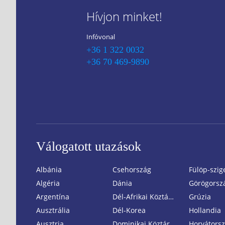
Hívjon minket!
Infóvonal
+36 1 322 0032
+36 70 469-9890
Válogatott utazások
Albánia
Csehország
Fülöp-szig
Algéria
Dánia
Görögorsz
Argentína
Dél-Afrikai Köztársaság
Grúzia
Ausztrália
Dél-Korea
Hollandia
Ausztria
Dominikai Köztársaság
Horvátors