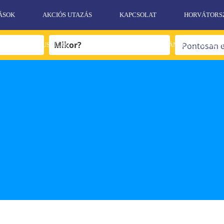
ÁSOK
AKCIÓS UTAZÁS
KAPCSOLAT
HORVÁTORS
EGZOTIKUS UTAK
SPORT UTAK
AJÁNDÉKUTALVÁN