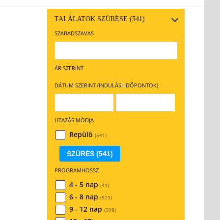
TALÁLATOK SZŰRÉSE
(541)
SZABADSZAVAS
ÁR SZERINT
DÁTUM SZERINT (INDULÁSI IDŐPONTOK)
UTAZÁS MÓDJA
Repülő
(541)
SZŰRÉS
(541)
PROGRAMHOSSZ
4 - 5 nap
(41)
6 - 8 nap
(523)
9 - 12 nap
(308)