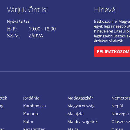
Várjuk Önt is!
Hírlevél
Nyitva tartás
Iratkozzon fel Magy
egyik legszínesebb u
10:00 - 18:00
H-P:
hírlevelére! Értesülj
ZÁRVA
SZ-V:
legfrissebb utazási a
érdekes hírekről!
FELIRATKOZOM
etek
Jordánia
Madagaszkár
Németor
ág
Kambodzsa
Magyarország
Nepál
Kanada
Malajzia
Norvégia
Katar
Maldív-szigetek
Olaszors
zág
Kazahsztán
Málta
Omán