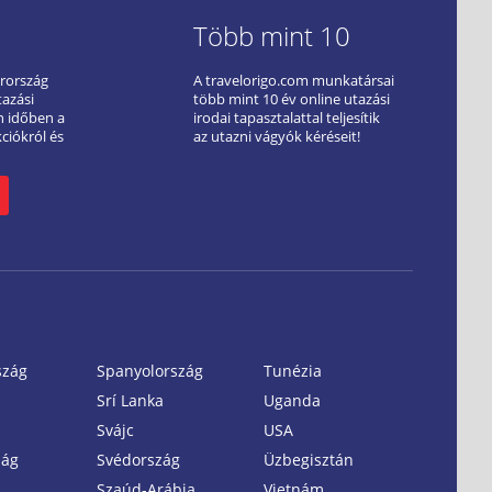
Több mint 10
arország
A travelorigo.com munkatársai
tazási
több mint 10 év online utazási
ön időben a
irodai tapasztalattal teljesítik
kciókról és
az utazni vágyók kéréseit!
szág
Spanyolország
Tunézia
Srí Lanka
Uganda
Svájc
USA
zág
Svédország
Üzbegisztán
Szaúd-Arábia
Vietnám