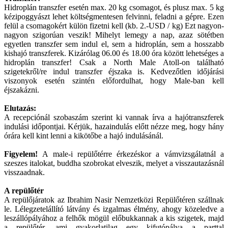
Hidroplán transzfer esetén max. 20 kg csomagot, és plusz max. 5 kg
kézipoggyászt lehet költségmentesen felvinni, feladni a gépre. Ezen
felül a csomagokért külön fizetni kell (kb. 2.-USD / kg) Ezt nagyon-
nagyon szigorúan veszik! Mihelyt lemegy a nap, azaz sötétben
egyetlen transzfer sem indul el, sem a hidroplán, sem a hosszabb
kishajó transzferek. Kizárólag 06.00 és 18.00 óra között lehetséges a
hidroplán transzfer! Csak a North Male Atoll-on található
szigetekről/re indul transzfer éjszaka is. Kedvezőtlen időjárási
viszonyok esetén szintén előfordulhat, hogy Male-ban kell
éjszakázni.
Elutazás:
A recepciónál szobaszám szerint ki vannak írva a hajótranszferek
indulási időpontjai. Kérjük, hazaindulás előtt nézze meg, hogy hány
órára kell kint lenni a kikötőbe a hajó indulásánál.
Figyelem!
A male-i repülőtérre érkezéskor a vámvizsgálatnál a
szeszes italokat, buddha szobrokat elveszik, melyet a visszautazásnál
visszaadnak.
A repülőtér
A repülőjáratok az Ibrahim Nasir Nemzetközi Repülőtéren szállnak
le. Lélegzetelállító látvány és izgalmas élmény, ahogy közeledve a
leszállópályához a felhők mögül előbukkannak a kis szigetek, majd
a repülőtér, ami gyakorlatilag egy kifutópálya a parttal