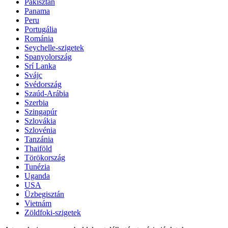
Pakisztán
Panama
Peru
Portugália
Románia
Seychelle-szigetek
Spanyolország
Srí Lanka
Svájc
Svédország
Szaúd-Arábia
Szerbia
Szingapúr
Szlovákia
Szlovénia
Tanzánia
Thaiföld
Törökország
Tunézia
Uganda
USA
Üzbegisztán
Vietnám
Zöldfoki-szigetek