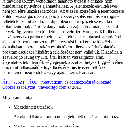
A travelorigo.com weboldalon található utazási ajánlatok nem
minősülnek nyilvános ajánlattételnek. A jelentkezés elküldésével
nem jön létre utazási szerződés! Az utazási szerződés a jelentkezésre
küldött visszaigazolás alapján, a visszaigazolásban írásban rögzített
feltételek szerint az utazási díj előlegének megfizetése és a kért
dokumentumok aláírt példányainak visszajuttatása után, a szabad
helyek függvényében jön létre a Travelorigo Hungary Kft. illetve
utazásszervező partnereinek utazási feltételei és utazási szerződései
alapján! A honlapon szereplő helyesírási hibákért, az időközben
aktualitását vesztett árakért és akciókért, illetve az árkalkulációs
program esetleges hibáiért a felelősséget nem vállaljuk. Kizárólag a
Travelorigo Hungary Kft. által írásban visszaigazolt árak,
árajánlatok tekintendők véglegesnek a szabad helyek függvényében!
Ön, mint felhasználó elfogadta és értelmezte ezen felhívást,
bárminemű megrendelés vagy ajánlatkérés leadásánál.
ÁFF
|
ÁSZF
|
ÁÜF
|
Adatvédelmi és adatkezelési tájékoztató
|
Cookie-szabalyzat
|
travelorigo.com
© 2015
Megtekintett útjai
Megtekintett utazások
Az alábbi lista a korábban megtekintett utazásait tartalmazza.
Még nincsenek megtekintett utazásai.