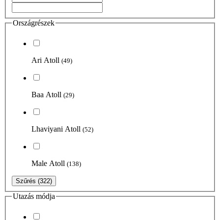
Országrészek
Ari Atoll
(49)
Baa Atoll
(29)
Lhaviyani Atoll
(52)
Male Atoll
(138)
Szűrés
(322)
Utazás módja