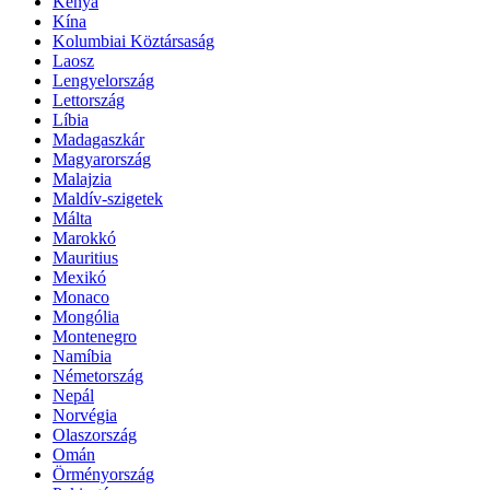
Kenya
Kína
Kolumbiai Köztársaság
Laosz
Lengyelország
Lettország
Líbia
Madagaszkár
Magyarország
Malajzia
Maldív-szigetek
Málta
Marokkó
Mauritius
Mexikó
Monaco
Mongólia
Montenegro
Namíbia
Németország
Nepál
Norvégia
Olaszország
Omán
Örményország