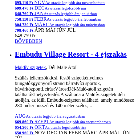
NOV
695.110 Ft
Az utazás legjobb ára novemberben
DEC
699.470 Ft
Az utazás legolcsóbb ára
JAN
648.760 Ft
Az utazás legjobb ára januárban
FEBR
758.110 Ft
Az utazás legjobb ára februárban
MÁRC
804.730 Ft
Az utazás legjobb ára márciusban
ÁPR
MÁJ
JÚN
JÚL
798.460 Ft
648.759
Ft
BŐVEBBEN
Embudu Village Resort - 4 éjszakás
Maldív-szigetek
, Dél-Male Atoll
Szállás jellemzőkkicsi, festői szigetkényelmes
bungalókgyönyörű strand bárralvízi sportok,
búvárközpontLeírás:Város:Dél-Malé-atoll szigetén
találhatóElhelyezkedés:A szálloda a Maldív-szigetek déli
atollján, az idilli Embudu-szigeten található, amely mindössze
280 méter hosszú és 140 méter széles,...
AUG
Az utazás legjobb ára augusztusban
SZEPT
669.860 Ft
Az utazás legjobb ára szeptemberben
OKT
654.500 Ft
Az utazás legolcsóbb ára
NOV
DEC
JAN
FEBR
MÁRC
ÁPR
MÁJ
JÚN
650.960 Ft