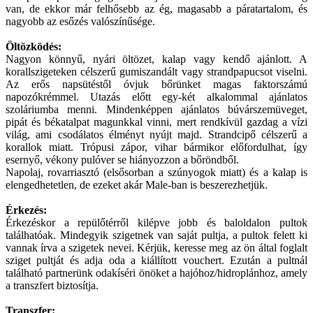
van, de ekkor már felhősebb az ég, magasabb a páratartalom, és
nagyobb az esőzés valószínűsége.
Öltözködés:
Nagyon könnyű, nyári öltözet, kalap vagy kendő ajánlott. A
korallszigeteken célszerű gumiszandált vagy strandpapucsot viselni.
Az erős napsütéstől óvjuk bőrünket magas faktorszámú
napozókrémmel. Utazás előtt egy-két alkalommal ajánlatos
szoláriumba menni. Mindenképpen ajánlatos búvárszemüveget,
pipát és békatalpat magunkkal vinni, mert rendkívül gazdag a vízi
világ, ami csodálatos élményt nyújt majd. Strandcipő célszerű a
korallok miatt. Trópusi zápor, vihar bármikor előfordulhat, így
esernyő, vékony pulóver se hiányozzon a bőröndből.
Napolaj, rovarriasztó (elsősorban a szúnyogok miatt) és a kalap is
elengedhetetlen, de ezeket akár Male-ban is beszerezhetjük.
Érkezés:
Érkezéskor a repülőtérről kilépve jobb és baloldalon pultok
találhatóak. Mindegyik szigetnek van saját pultja, a pultok felett ki
vannak írva a szigetek nevei. Kérjük, keresse meg az ön által foglalt
sziget pultját és adja oda a kiállított vouchert. Ezután a pultnál
található partnerünk odakíséri önöket a hajóhoz/hidroplánhoz, amely
a transzfert biztosítja.
Transzfer: