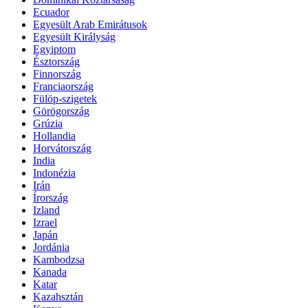
Ecuador
Egyesült Arab Emirátusok
Egyesült Királyság
Egyiptom
Észtország
Finnország
Franciaország
Fülöp-szigetek
Görögország
Grúzia
Hollandia
Horvátország
India
Indonézia
Irán
Írország
Izland
Izrael
Japán
Jordánia
Kambodzsa
Kanada
Katar
Kazahsztán