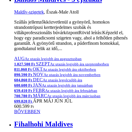
Maldív-szigetek
, Észak-Male Atoll
Szállás jellemzőkközvetlenül a gyönyörű, homokos
strandontrópusi kertterjedelmes szobák és
villákprofesszionális búvárközpontRövid leírás:Képzeld el,
hogy egy paradicsomi szigeten vagy, ahol a felhőtlen pihenés
garantált. A gyönyörű strandon, a púderfinom homokkal,
gondtalanul telik az idő,...
AUG
Az utazás legjobb ára augusztusban
SZEPT
1.027.500 Ft
Az utazás legjobb ára szeptemberben
OKT
811.060 Ft
Az utazás legjobb ára októberben
NOV
890.590 Ft
Az utazás legjobb ára novemberben
DEC
604.860 Ft
Az utazás legolcsóbb ára
JAN
600.600 Ft
Az utazás legjobb ára januárban
FEBR
659.410 Ft
Az utazás legjobb ára februárban
MÁRC
700.780 Ft
Az utazás legjobb ára márciusban
ÁPR
MÁJ
JÚN
JÚL
699.020 Ft
600.599
Ft
BŐVEBBEN
Fihalhohi Maldives