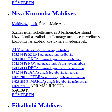
BŐVEBBEN
Niva Kurumba Maldives
Maldív-szigetek
, Észak-Male Atoll
Szállás jellemzőkéttermek és 3 bárhomokos strand
közvetlenül a szálloda mellettnagy medence és wellness
központtágas szobák, köztük saját medencévelx
AUG
Az utazás legjobb ára augusztusban
SZEPT
805.040 Ft
Az utazás legolcsóbb ára
OKT
659.110 Ft
Az utazás legjobb ára októberben
NOV
664.160 Ft
Az utazás legjobb ára novemberben
DEC
870.070 Ft
Az utazás legjobb ára decemberben
JAN
871.540 Ft
Az utazás legjobb ára januárban
FEBR
1.023.280 Ft
Az utazás legjobb ára februárban
MÁRC
1.023.280 Ft
Az utazás legjobb ára márciusban
ÁPR
MÁJ
JÚN
JÚL
1.020.770 Ft
659.109
Ft
BŐVEBBEN
Fihalhohi Maldives