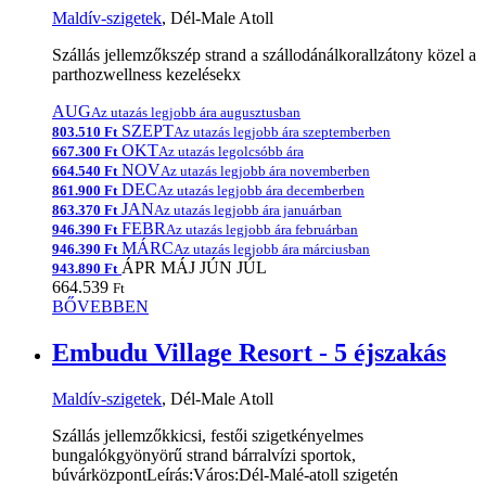
Maldív-szigetek
, Dél-Male Atoll
Szállás jellemzőkszép strand a szállodánálkorallzátony közel a
parthozwellness kezelésekx
AUG
Az utazás legjobb ára augusztusban
SZEPT
803.510 Ft
Az utazás legjobb ára szeptemberben
OKT
667.300 Ft
Az utazás legolcsóbb ára
NOV
664.540 Ft
Az utazás legjobb ára novemberben
DEC
861.900 Ft
Az utazás legjobb ára decemberben
JAN
863.370 Ft
Az utazás legjobb ára januárban
FEBR
946.390 Ft
Az utazás legjobb ára februárban
MÁRC
946.390 Ft
Az utazás legjobb ára márciusban
ÁPR
MÁJ
JÚN
JÚL
943.890 Ft
664.539
Ft
BŐVEBBEN
Embudu Village Resort - 5 éjszakás
Maldív-szigetek
, Dél-Male Atoll
Szállás jellemzőkkicsi, festői szigetkényelmes
bungalókgyönyörű strand bárralvízi sportok,
búvárközpontLeírás:Város:Dél-Malé-atoll szigetén