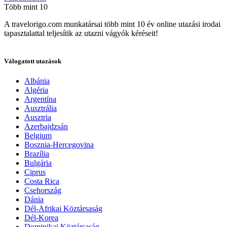
Több mint 10
A travelorigo.com munkatársai több mint 10 év online utazási irodai
tapasztalattal teljesítik az utazni vágyók kéréseit!
Válogatott utazások
Albánia
Algéria
Argentína
Ausztrália
Ausztria
Azerbajdzsán
Belgium
Bosznia-Hercegovina
Brazília
Bulgária
Ciprus
Costa Rica
Csehország
Dánia
Dél-Afrikai Köztársaság
Dél-Korea
Dominikai Köztársaság