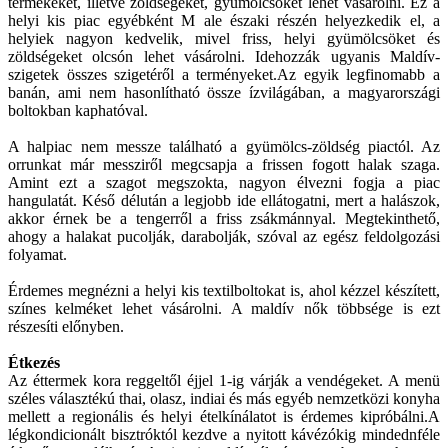
termékeket, illetve zöldségeket, gyümölcsöket lehet vásárolni. Ez a
helyi kis piac egyébként M ale északi részén helyezkedik el, a
helyiek nagyon kedvelik, mivel friss, helyi gyümölcsöket és
zöldségeket olcsón lehet vásárolni. Idehozzák ugyanis Maldív-
szigetek összes szigetéről a terményeket.Az egyik legfinomabb a
banán, ami nem hasonlítható össze ízvilágában, a magyarországi
boltokban kaphatóval.
A halpiac nem messze található a gyümölcs-zöldség piactól. Az
orrunkat már messziről megcsapja a frissen fogott halak szaga.
Amint ezt a szagot megszokta, nagyon élvezni fogja a piac
hangulatát. Késő délután a legjobb ide ellátogatni, mert a halászok,
akkor érnek be a tengerről a friss zsákmánnyal. Megtekinthető,
ahogy a halakat pucolják, darabolják, szóval az egész feldolgozási
folyamat.
Érdemes megnézni a helyi kis textilboltokat is, ahol kézzel készített,
színes kelméket lehet vásárolni. A maldív nők többsége is ezt
részesíti előnyben.
Étkezés
Az éttermek kora reggeltől éjjel 1-ig várják a vendégeket. A menü
széles választékú thai, olasz, indiai és más egyéb nemzetközi konyha
mellett a regionális és helyi ételkínálatot is érdemes kipróbálni.A
légkondicionált bisztróktól kezdve a nyitott kávézókig mindednféle