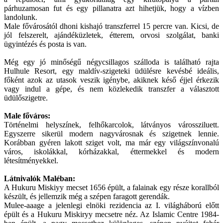
párhuzamosan fut és egy pillanatra azt hihetjük, hogy a vízben
landolunk.
Male fővárosától dhoni kishajó transzferrel 15 percre van. Kicsi, de
jól felszerelt, ajándéküzletek, étterem, orvosi szolgálat, banki
ügyintézés és posta is van.
Még egy jó minőségű négycsillagos szálloda is található rajta
Hulhule Resort, egy maldív-szigeteki üdülésre kevésbé ideális,
főként azok az utasok veszik igénybe, akiknek késő éjjel érkezik
vagy indul a gépe, és nem közlekedik transzfer a választott
üdülőszigetre.
Male főváros:
Történelmi helyszínek, felhőkarcolok, látványos várossziluett.
Egyszerre sikerül modern nagyvárosnak és szigetnek lennie.
Korábban gyéren lakott sziget volt, ma már egy világszínvonalú
város, iskolákkal, kórházakkal, éttermekkel és modern
létesítményekkel.
Látnivalók Maléban:
A Hukuru Miskiyy mecset 1656 épült, a falainak egy része korallból
készült, és jellemzik még a szépen faragott gerendák.
Mulee-aaage a jelenlegi elnöki rezidencia az I. világháború előtt
épült és a Hukuru Miskiryy mecsetre néz. Az Islamic Centre 1984-