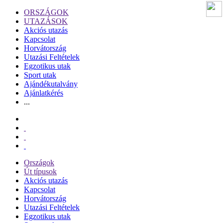
ORSZÁGOK
UTAZÁSOK
Akciós utazás
Kapcsolat
Horvátország
Utazási Feltételek
Egzotikus utak
Sport utak
Ajándékutalvány
Ajánlatkérés
...
Országok
Út típusok
Akciós utazás
Kapcsolat
Horvátország
Utazási Feltételek
Egzotikus utak