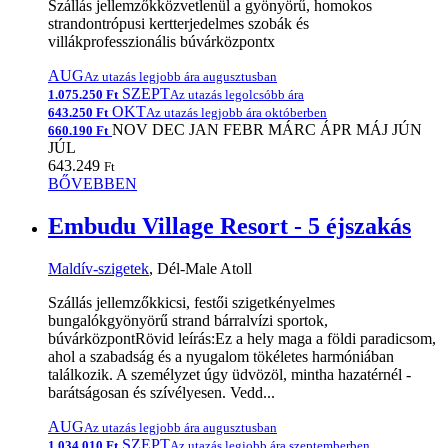
Szállás jellemzőkközvetlenül a gyönyörű, homokos
strandontrópusi kertterjedelmes szobák és
villákprofesszionális búvárközpontx
AUG
Az utazás legjobb ára augusztusban
SZEPT
1.075.250 Ft
Az utazás legolcsóbb ára
OKT
643.250 Ft
Az utazás legjobb ára októberben
NOV
DEC
JAN
FEBR
MÁRC
ÁPR
MÁJ
JÚN
660.190 Ft
JÚL
643.249
Ft
BŐVEBBEN
Embudu Village Resort - 5 éjszakás
Maldív-szigetek
, Dél-Male Atoll
Szállás jellemzőkkicsi, festői szigetkényelmes
bungalókgyönyörű strand bárralvízi sportok,
búvárközpontRövid leírás:Ez a hely maga a földi paradicsom,
ahol a szabadság és a nyugalom tökéletes harmóniában
találkozik. A személyzet úgy üdvözöl, mintha hazatérnél -
barátságosan és szívélyesen. Vedd...
AUG
Az utazás legjobb ára augusztusban
SZEPT
1.034.010 Ft
Az utazás legjobb ára szeptemberben