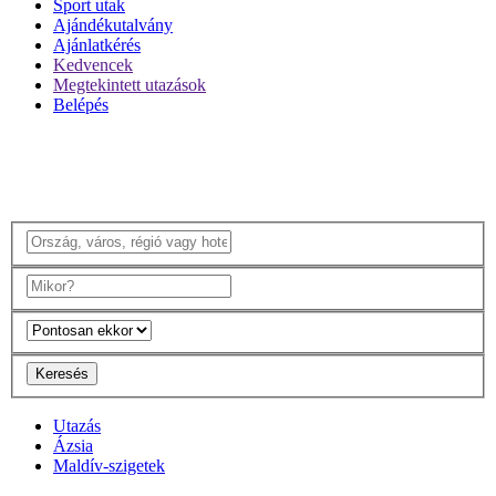
Sport utak
Ajándékutalvány
Ajánlatkérés
Kedvencek
Megtekintett utazások
Belépés
Keresés
Utazás
Ázsia
Maldív-szigetek