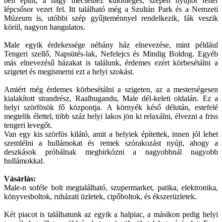
ben épült, a nagy mecsethez különleges, szépen nyújtot fehér
lépcsősor vezet fel. Itt található még a Szultán Park és a Nemzeti
Múzeum is, utóbbi szép gyűjteménnyel rendelkezik, fák veszik
körül, nagyon hangulatos.
Male egyik érdekessége néhány ház elnevezése, mint például
Tengeri szellő, Napsütés-lak, Nefelejcs és Mindig Boldog. Egyéb
más elnevezésű házakat is találunk, érdemes ezért körbesétálni a
szigetet és megismerni ezt a helyi szokást.
Amiért még érdemes körbesétálni a szigeten, az a mesterségesen
kialakított strandrész, Raalhugandu, Male dél-keleti oldalán. Ez a
helyi szörfösök fő központja. A környék késő délután, estefelé
megtelik élettel, több száz helyi lakos jön ki relaxálni, élvezni a friss
tengeri levegőt.
Van egy kis szörfös kilátó, amit a helyiek építettek, innen jól lehet
szemlélni a hullámokat és remek szórakozást nyújt, ahogy a
deszkások próbálnak megbirkózni a nagyobbnál nagyobb
hullámokkal.
Vásárlás:
Male-n soféle bolt megtalálható, szupermarket, patika, elektronika,
könyvesboltok, ruházati üzletek, cipőboltok, és ékszerüzletek.
Két piacot is találhatunk az egyik a halpiac, a másikon pedig helyi