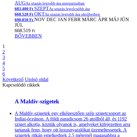
AUG
Az utazás legjobb ára augusztusban
SZEPT
683.400 Ft
Az utazás legolcsóbb ára
OKT
668.520 Ft
Az utazás legjobb ára októberben
NOV
DEC
JAN
FEBR
MÁRC
ÁPR
MÁJ
JÚN
690.050 Ft
JÚL
668.519
Ft
BŐVEBBEN
1
2
3
4
5
6
Következő
Utolsó oldal
Kapcsolódó cikkek
A Maldív-szigetek
A Maldív-szigetek egy elképesztően szép szigetcsoport az
Indiai-óceánon. A földi paradicsom 26 atollból áll, és 1192
sziget alkotja, köztük olyanok is, amelyeket kifejezetten arra
tartanak fenn, hogy ott luxusnyaralókat üzemeltessenek. A
szigetek ritkán emelkednek 2,5 méternél magasabbra a