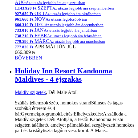
AUG
Az utazás legjobb ára augusztusban
SZEPT
1.143.920 Ft
Az utazás legjobb ára szeptemberben
OKT
927.650 Ft
Az utazás legjobb ára októberben
NOV
961.660 Ft
Az utazás legolcsóbb ára
DEC
666.310 Ft
Az utazás legjobb ára decemberben
JAN
733.010 Ft
Az utazás legjobb ára januárban
FEBR
738.210 Ft
Az utazás legjobb ára februárban
MÁRC
779.590 Ft
Az utazás legjobb ára márciusban
ÁPR
MÁJ
JÚN
JÚL
777.820 Ft
666.309
Ft
BŐVEBBEN
Holiday Inn Resort Kandooma
Maldives - 4 éjszakás
Maldív-szigetek
, Dél-Male Atoll
Szállás jellemzőkSzép, homokos strandStílusos és tágas
szobák3 étterem és 4
bárGyermekprogramokLeírás:Elhelyezkedés:A szálloda a
Maldív-szigetek Déli Atollján, a festői Kandooma Fushi
szigeten található, amelyet pálmafákkal szegélyezett homokos
part és kristálytiszta lagúna vesz körül. A Male...