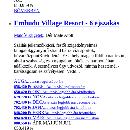
JÚL
650.959
Ft
BŐVEBBEN
Embudu Village Resort - 6 éjszakás
Maldív-szigetek
, Dél-Male Atoll
Szállás jellemzőkkicsi, festői szigetkényelmes
bungalókgyönyörű strand bárralvízi sportok,
búvárközpontRövid leírás:Ez a hely maga a földi paradicsom,
ahol a szabadság és a nyugalom tökéletes harmóniában
találkozik. A személyzet úgy üdvözöl, mintha hazatérnél -
barátságosan és szívélyesen. Vedd...
AUG
Az utazás legolcsóbb ára
SZEPT
658.420 Ft
Az utazás legolcsóbb ára
OKT
658.420 Ft
Az utazás legjobb ára októberben
NOV
679.720 Ft
Az utazás legjobb ára novemberben
DEC
702.430 Ft
Az utazás legjobb ára decemberben
JAN
702.430 Ft
Az utazás legjobb ára januárban
FEBR
848.200 Ft
Az utazás legjobb ára februárban
MÁRC
894.820 Ft
Az utazás legjobb ára márciusban
ÁPR
MÁJ
JÚN
JÚL
888.550 Ft
658.419
Ft