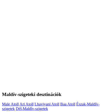
Maldív-szigeteki desztinációk
Male Atoll
Ari Atoll
Lhaviyani Atoll
Baa Atoll
Észak-Maldív-
szigetek
Dél-Maldív-szigetek