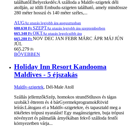
találhatóElhelyezkedés:A szálloda a Maldív-szigetek déli
atollján, az idilli Embudu-szigeten található, amely mindössze
280 méter hosszú és 140 méter széles,...
AUG
Az utazás legjobb ára augusztusban
SZEPT
680.630 Ft
Az utazás legjobb ára szeptemberben
OKT
665.340 Ft
Az utazás legolcsóbb ára
NOV
DEC
JAN
FEBR
MÁRC
ÁPR
MÁJ
JÚN
665.280 Ft
JÚL
665.279
Ft
BŐVEBBEN
Holiday Inn Resort Kandooma
Maldives - 5 éjszakás
Maldív-szigetek
, Dél-Male Atoll
Szállás jellemzőkSzép, homokos strandStílusos és tágas
szobák3 étterem és 4 bárGyermekprogramokRövid
leírás:Látogass el a Maldív-szigetekre, és tapasztald meg a
tökéletes trópusi nyaralást! Egy magánszigeten, buja trópusi
növényzet és pálmafák árnyékában fekvő szálloda festői
környezetben várja...