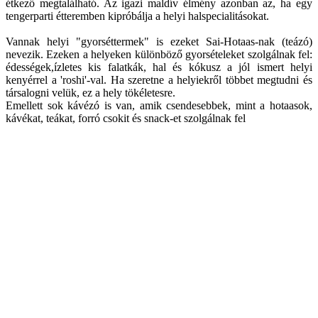
étkező megtalálható. Az igazi maldív élmény azonban az, ha egy
tengerparti étteremben kipróbálja a helyi halspecialitásokat.
Vannak helyi "gyorséttermek" is ezeket Sai-Hotaas-nak (teázó)
nevezik. Ezeken a helyeken különböző gyorsételeket szolgálnak fel:
édességek,ízletes kis falatkák, hal és kókusz a jól ismert helyi
kenyérrel a 'roshi'-val. Ha szeretne a helyiekről többet megtudni és
társalogni velük, ez a hely tökéletesre.
Emellett sok kávézó is van, amik csendesebbek, mint a hotaasok,
kávékat, teákat, forró csokit és snack-et szolgálnak fel