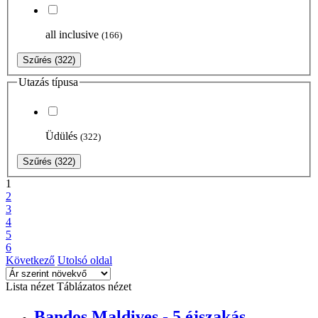
all inclusive
(166)
Szűrés
(322)
Utazás típusa
Üdülés
(322)
Szűrés
(322)
1
2
3
4
5
6
Következő
Utolsó oldal
Lista nézet
Táblázatos nézet
Bandos Maldives - 5 éjszakás