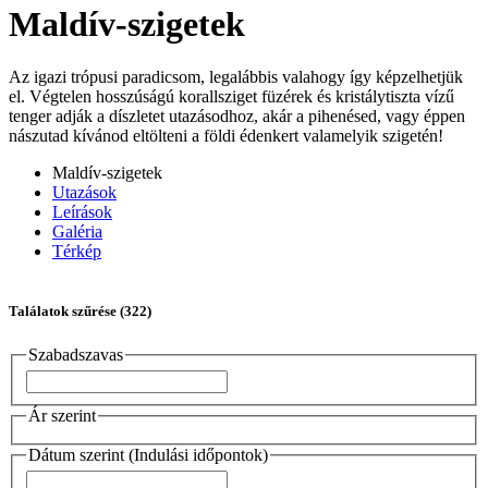
Maldív-szigetek
Az igazi trópusi paradicsom, legalábbis valahogy így képzelhetjük
el. Végtelen hosszúságú korallsziget füzérek és kristálytiszta vízű
tenger adják a díszletet utazásodhoz, akár a pihenésed, vagy éppen
nászutad kívánod eltölteni a földi édenkert valamelyik szigetén!
Maldív-szigetek
Utazások
Leírások
Galéria
Térkép
Találatok szűrése
(322)
Szabadszavas
Ár szerint
Dátum szerint (Indulási időpontok)