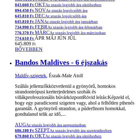
OKT
843.660 Ft
Az utazás legjobb ára októberben
NOV
894.450 Ft
Az utazás legolcsóbb ára
DEC
645.810 Ft
Az utazás legolcsóbb ára
JAN
645.810 Ft
Az utazás legjobb ára januárban
FEBR
734.990 Ft
Az utazás legjobb ára februárban
MÁRC
776.370 Ft
Az utazás legjobb ára márciusban
ÁPR
MÁJ
JÚN
JÚL
774.610 Ft
645.809
Ft
BŐVEBBEN
Bandos Maldives - 6 éjszakás
Maldív-szigetek
, Észak-Male Atoll
Szállás jellemzőkközvetlenül a gyönyörű, homokos
strandontrópusi kertterjedelmes szobák és
villákprofesszionális búvárközpontRövid leírás:Képzeld el,
hogy egy paradicsomi szigeten vagy, ahol a felhőtlen pihenés
garantált. A gyönyörű strandon, a púderfinom homokkal,
gondtalanul telik az idő,...
AUG
Az utazás legjobb ára augusztusban
SZEPT
686.180 Ft
Az utazás legjobb ára szeptemberben
OKT
679.860 Ft
Az utazás legjobb ára októberben