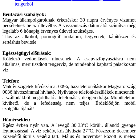
tengerből
Beutazási szabályok:
Magyar állampolgároknak érkezéskor 30 napra érvényes vízumot
pecsételnek be az útlevélbe. A visszautazás dátumától számítva még
legalább 6 hónapig érvényes útlevél szükséges.
Tilos az alkohol, pornográf irodalom, fegyverek, kábítószer és
sertéshús bevitele.
Egészségügyi előírások:
Kötelező védőoltások nincsenek. A csapvízfogyasztásra nem
alkalmas, mert tisztított tengervíz, de mindenhol kapható palackozott
víz.
Telefon:
Maldív-szigetek hívószáma: 0096, hazatelefonáláskor Magyarország
0036 hívószámmal hívható. Nyilvános telefonkészülékek nincsenek,
a szállodákból megoldható a telefonálás, de igen drága. Mobiltelefon
kivihető, de a lefedettség nem teljes. Érdeklődjön mobil
szolgáltatójánál!
Hőmérséklet:
Egész évben nyár van. A levegő 30-33°C körüli, állandó gyenge
légmozgással. A víz sekély, kristálytiszta 27°C. Főszezon: december
közepétől-április végéig tart. Május és november között is meleg