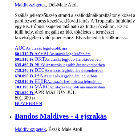
Maldív-szigetek
, Dél-Male Atoll
Szállás jellemzőkszép strand a szállodánálkorallzátony közel a
parthozwellness kezelésekRövid leírás:A Tropicalis üdülőhely
egy kis, trópusi szigeten található az Indiai-óceánon. Ez az
idilli hely, ahol megállt az idő, tökéletes a természet
közelségében való pihenéshez. Élvezheted a lustálkodást...
AUG
Az utazás legolcsóbb ára
SZEPT
601.310 Ft
Az utazás legolcsóbb ára
OKT
601.310 Ft
Az utazás legjobb ára októberben
NOV
635.460 Ft
Az utazás legjobb ára novemberben
DEC
718.240 Ft
Az utazás legjobb ára decemberben
JAN
670.690 Ft
Az utazás legjobb ára januárban
FEBR
742.010 Ft
Az utazás legjobb ára februárban
MÁRC
783.390 Ft
Az utazás legjobb ára márciusban
ÁPR
MÁJ
JÚN
JÚL
781.620 Ft
601.309
Ft
BŐVEBBEN
Bandos Maldives - 4 éjszakás
Maldív-szigetek
, Észak-Male Atoll