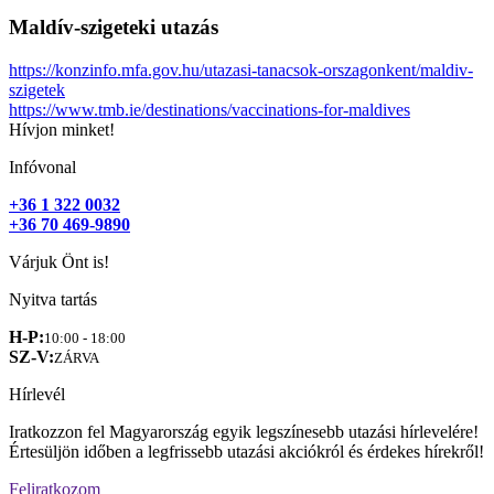
Maldív-szigeteki utazás
https://konzinfo.mfa.gov.hu/utazasi-tanacsok-orszagonkent/maldiv-
szigetek
https://www.tmb.ie/destinations/vaccinations-for-maldives
Hívjon minket!
Infóvonal
+36 1 322 0032
+36 70 469-9890
Várjuk Önt is!
Nyitva tartás
H-P:
10:00 - 18:00
SZ-V:
ZÁRVA
Hírlevél
Iratkozzon fel Magyarország egyik legszínesebb utazási hírlevelére!
Értesüljön időben a legfrissebb utazási akciókról és érdekes hírekről!
Feliratkozom