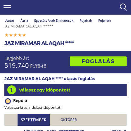
Utazás
Ázsia
Egyesült Arab Emirátusok
Fujairah
Fujairah
JAZ MIRAMAR AL AQAH *****
JAZ MIRAMAR AL AQAH *****
Legjobb ár:
FOGLALÁS
519.740
Ft/fő-től
JAZ MIRAMAR AL AQAH ***** utazás foglalás
1
Válassz egy időpontot!
Repülő
Válassza ki az indulási időpontot!
SZEPTEMBER
OKTÓBER