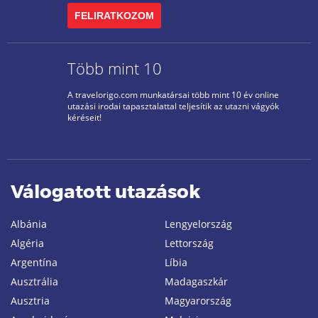
FELIRATKOZOM
Több mint 10
A travelorigo.com munkatársai több mint 10 év online
utazási irodai tapasztalattal teljesítik az utazni vágyók
kéréseit!
Válogatott utazások
Albánia
Lengyelország
Algéria
Lettország
Argentína
Líbia
Ausztrália
Madagaszkár
Ausztria
Magyarország