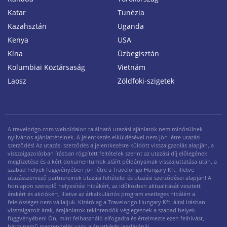
Katar
Tunézia
Kazahsztán
Uganda
Kenya
USA
Kína
Üzbegisztán
Kolumbiai Köztársaság
Vietnám
Laosz
Zöldfoki-szigetek
A travelorigo.com weboldalon található utazási ajánlatok nem minősülnek
nyilvános ajánlattételnek. A jelentkezés elküldésével nem jön létre utazási
szerződés! Az utazási szerződés a jelentkezésre küldött visszaigazolás alapján, a
visszaigazolásban írásban rögzített feltételek szerint az utazási díj előlegének
megfizetése és a kért dokumentumok aláírt példányainak visszajuttatása után, a
szabad helyek függvényében jön létre a Travelorigo Hungary Kft. illetve
utazásszervező partnereinek utazási feltételei és utazási szerződései alapján! A
honlapon szereplő helyesírási hibákért, az időközben aktualitását vesztett
árakért és akciókért, illetve az árkalkulációs program esetleges hibáiért a
felelősséget nem vállaljuk. Kizárólag a Travelorigo Hungary Kft. által írásban
visszaigazolt árak, árajánlatok tekintendők véglegesnek a szabad helyek
függvényében! Ön, mint felhasználó elfogadta és értelmezte ezen felhívást,
bárminemű megrendelés vagy ajánlatkérés leadásánál.