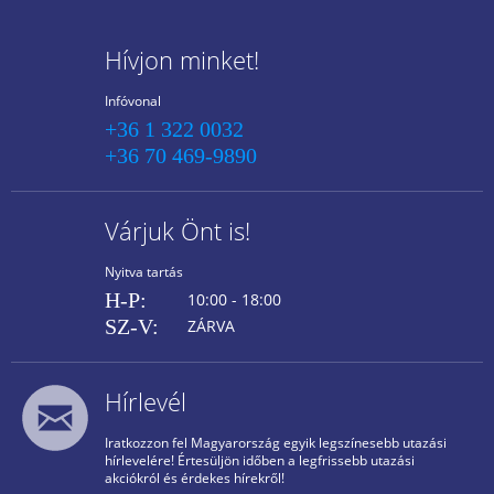
Hívjon minket!
Infóvonal
+36 1 322 0032
+36 70 469-9890
Várjuk Önt is!
Nyitva tartás
H-P:
10:00 - 18:00
SZ-V:
ZÁRVA
Hírlevél
Iratkozzon fel Magyarország egyik legszínesebb utazási
hírlevelére! Értesüljön időben a legfrissebb utazási
akciókról és érdekes hírekről!