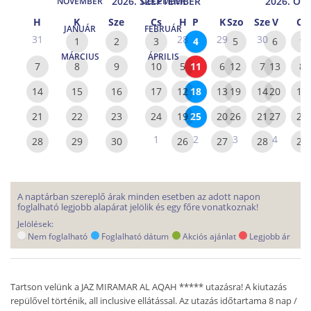
2026. SZEPTEMBER
2026. OK
NOVEMBER
DECEMBER
H
K
Sze
Cs
H
P
K
Szo
Sze
V
Cs
JANUÁR
FEBRUÁR
31
28
29
30
1
2
3
4
5
6
1
MÁRCIUS
ÁPRILIS
7
8
9
10
5
11
6
12
7
13
8
14
15
16
17
12
18
13
19
14
20
15
21
22
23
24
19
25
20
26
21
27
22
1
2
3
4
28
29
30
26
27
28
29
A naptárban szereplő árak minden esetben az adott napon
foglalható legjobb alapárat jelölik és egy főre vonatkoznak!
Jelölések:
Nem foglalható
Foglalható dátum
Akciós ajánlat
Legjobb ár
Tartson velünk a JAZ MIRAMAR AL AQAH ***** utazásra! A kiutazás
repülővel történik, all inclusive ellátással. Az utazás időtartama 8 nap /