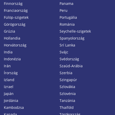
Finnország
Panama
Franciaország
Peru
Fülöp-szigetek
Portugália
Görögország
Románia
Grúzia
Seychelle-szigetek
Hollandia
Spanyolország
Horvátország
Srí Lanka
India
Svájc
Indonézia
Svédország
Irán
Szaúd-Arábia
Írország
Szerbia
Izland
Szingapúr
Izrael
Szlovákia
Japán
Szlovénia
Jordánia
Tanzánia
Kambodzsa
Thaiföld
Kanada
Törökország