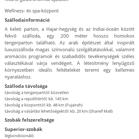
Wellness- és spa-központ
Szállodainformáció
A keleti parton, a Hajar-hegység és az Indiai-óceán között
fekvő szálloda, egy 200 méter hosszú homokos
tengerparton található. Az arab építészet által inspirált
luxusszálloda magas színvonalú szolgáltatásokkal, valamint
animációs programok és szabadidős tevékenységek széles
választékával várja vendégeit. A létesítmény lenyűgöző
környezetben ideális feltételeket teremt egy kellemes
nyaraláshoz.
Szálloda távolsága
távolság a tengerparttól: közvetlen
távolság a repülőtértől: kb. 145 km
távolság a központtól: kb. 48 km (Fujairah)
távolság a vásárlási lehetőségektől: kb. 20 km (Shareif Mall)
Szobák felszereltsége
Superior-szobák
légkondicionáló