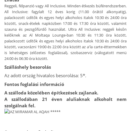
Reggeli, félpanzió vagy All Inclusive. Minden étkezés büférendszerben.
All Inclusive: fagylalt 12 éves korig (11.00 órától alkonyatig),
palackozott üdítők és egyes helyi alkoholos italok 10:30 és 24:00 óra
között, snack-ételek napközben 17:00 és 17:30 óra között, valamint
szauna és pezsgőfürdő használat. Ultra All Inclusive: reggeli későn
kelőknek az Al Moltaqa Lounge-ban 10:30 és 11:30 óra között,
palackozott üdítők és egyes helyi alkoholos italok 10:30 és 24:00 óra
között, vacsorázni 19:00 és 22:00 óra között az a'la carte-éttermekben
is lehetséges (előzetes foglalással), szobaszerviz (válogatott menü
24:00 és 06:30 óra között.
Szálláshely besorolás
Az adott ország hivatalos besorolása: 5*.
Fontos foglalási információ
A szálloda közelében építkezések zajlanak.
A szállodában 21 éven aluliaknak alkoholt nem
szolgálnak fel.