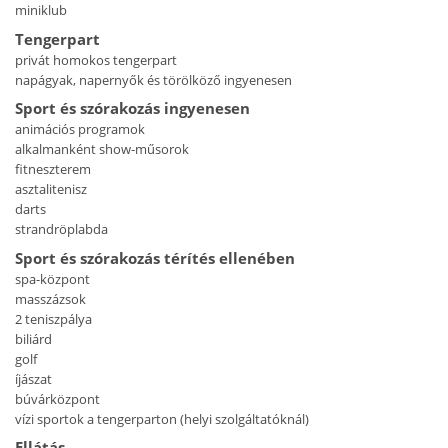
miniklub
Tengerpart
privát homokos tengerpart
napágyak, napernyők és törölköző ingyenesen
Sport és szórakozás ingyenesen
animációs programok
alkalmanként show-műsorok
fitneszterem
asztalitenisz
darts
strandröplabda
Sport és szórakozás térítés ellenében
spa-központ
masszázsok
2 teniszpálya
biliárd
golf
íjászat
búvárközpont
vízi sportok a tengerparton (helyi szolgáltatóknál)
Ellátás