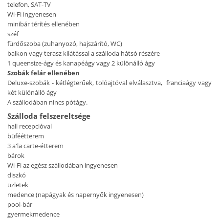
telefon, SAT-TV
Wi-Fi ingyenesen
minibár térítés ellenében
széf
fürdőszoba (zuhanyozó, hajszárító, WC)
balkon vagy terasz kilátással a szálloda hátsó részére
1 queensize-ágy és kanapéágy vagy 2 különálló ágy
Szobák felár ellenében
Deluxe-szobák - kétlégterűek, tolóajtóval elválasztva, franciaágy vagy
két különálló ágy
A szállodában nincs pótágy.
Szálloda felszereltsége
hall recepcióval
büféétterem
3 a'la carte-étterem
bárok
Wi-Fi az egész szállodában ingyenesen
diszkó
üzletek
medence (napágyak és napernyők ingyenesen)
pool-bár
gyermekmedence