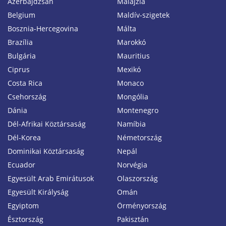
Azerbajdzsán
Malajzia
Belgium
Maldív-szigetek
Bosznia-Hercegovina
Málta
Brazília
Marokkó
Bulgária
Mauritius
Ciprus
Mexikó
Costa Rica
Monaco
Csehország
Mongólia
Dánia
Montenegro
Dél-Afrikai Köztársaság
Namíbia
Dél-Korea
Németország
Dominikai Köztársaság
Nepál
Ecuador
Norvégia
Egyesült Arab Emirátusok
Olaszország
Egyesült Királyság
Omán
Egyiptom
Örményország
Észtország
Pakisztán