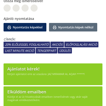
Ossza meg ismerőseivel!
W
Ajánló nyomtatása
Nyomtatás képekkel
Nyomtatás képek nélkül
CÍMKÉK:
20% ELŐLEGGEL FOGLALHATÓ
AKCIÓS
ELŐFOGLALÁSI AKCIÓ
LAST MINUTE AKCIÓ
TENGERPART
ÜDÜLÉS
Ajánlatot kérek!
Kérjen ajánlatot erre az utazásra: JAZ MIRAMAR AL AQAH *****!
Elküldöm emailben
Küldje el az út hivatkozását emailben ismerősének vagy akár saját
magának emlékeztetőként.