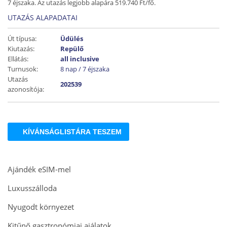
7 éjszaka. Az utazás legjobb alapára 519.740 Ft/fő.
UTAZÁS ALAPADATAI
Út típusa:
Üdülés
Kiutazás:
Repülő
Ellátás:
all inclusive
Turnusok:
8 nap / 7 éjszaka
Utazás
202539
azonosítója:
KÍVÁNSÁGLISTÁRA TESZEM
Ajándék eSIM-mel
Luxusszálloda
Nyugodt környezet
Kitűnő gasztronómiai ajálatok