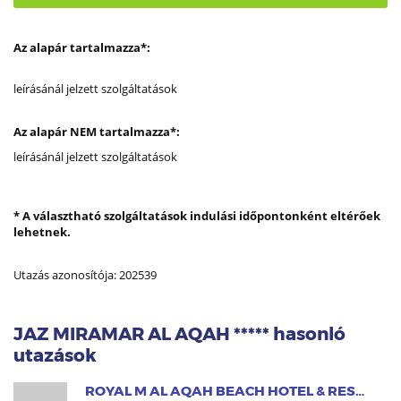
Az alapár tartalmazza*:
leírásánál jelzett szolgáltatások
Az alapár NEM tartalmazza*:
leírásánál jelzett szolgáltatások
* A választható szolgáltatások indulási időpontonként eltérőek
lehetnek.
Utazás azonosítója: 202539
JAZ MIRAMAR AL AQAH ***** hasonló
utazások
ROYAL M AL AQAH BEACH HOTEL & RESORT *****