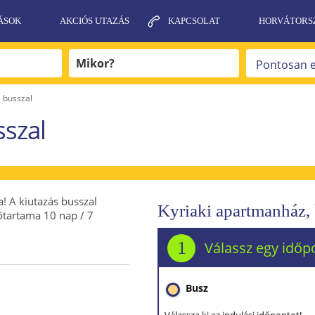
ÁSOK
AKCIÓS UTAZÁS
KAPCSOLAT
HORVÁTORS
 busszal
sszal
! A kiutazás busszal
Kyriaki apartmanház, 
dőtartama 10 nap / 7
1
Válassz egy időp
Busz