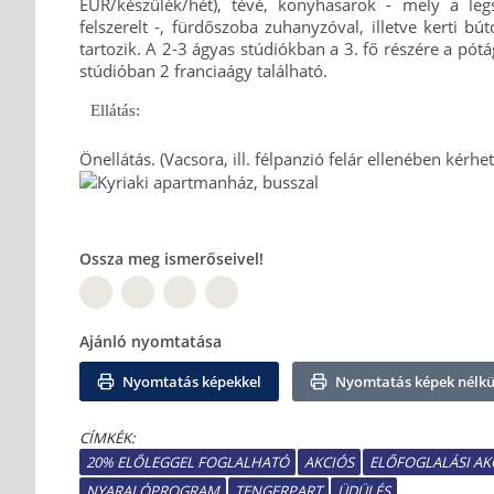
EUR/készülék/hét), tévé, konyhasarok - mely a leg
felszerelt -, fürdőszoba zuhanyzóval, illetve kerti bú
tartozik. A 2-3 ágyas stúdiókban a 3. fő részére a pót
stúdióban 2 franciaágy található.
Ellátás:
Önellátás. (Vacsora, ill. félpanzió felár ellenében kérhet
Ossza meg ismerőseivel!
PT
TW
Ajánló nyomtatása
Nyomtatás képekkel
Nyomtatás képek nélkü
CÍMKÉK:
20% ELŐLEGGEL FOGLALHATÓ
AKCIÓS
ELŐFOGLALÁSI AK
NYARALÓPROGRAM
TENGERPART
ÜDÜLÉS