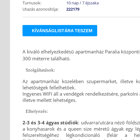
Turnusok:
10 nap / 7 éjszaka
Utazás azonosítója:
222179
KÍVÁNSÁGLISTÁRA TESZEM
A kiváló elhelyezkedésű apartmanház Paralia központi 
300 méterre található.
Szolgáltatások:
Az apartmanház közelében szupermarket, illetve kül
lehetőségek fellelhetőek.
Ingyenes WIFI áll a vendégek rendelkezésére, parkolni 
illetve mellett lehetséges.
Elhelyezés:
2-3 és 3-4 ágyas stúdiók
: udvarra/utcára néző földsz
a konyhasarok és a queen size méretű ágyak egy lé
felszereltségéhez légkondicionáló (felár a h