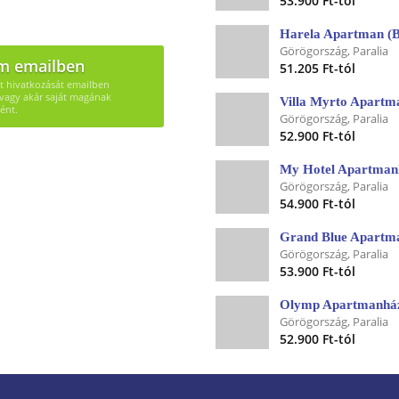
53.900 Ft-tól
Harela Apartman (B
Görögország, Paralia
m emailben
51.205 Ft-tól
út hivatkozását emailben
vagy akár saját magának
Villa Myrto Apartm
ént.
Görögország, Paralia
52.900 Ft-tól
My Hotel Apartmanh
Görögország, Paralia
54.900 Ft-tól
Grand Blue Apartma
Görögország, Paralia
53.900 Ft-tól
Olymp Apartmanház
Görögország, Paralia
52.900 Ft-tól