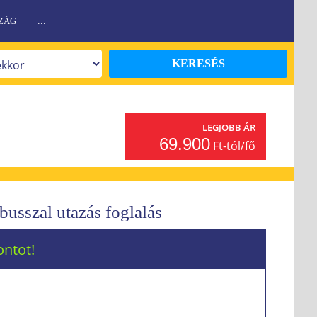
ZÁG
...
KERESÉS
LEGJOBB ÁR
69.900
Ft-tól/fő
busszal utazás foglalás
ontot!