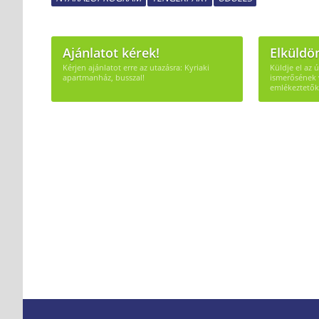
Ajánlatot kérek!
Elküldö
Kérjen ajánlatot erre az utazásra: Kyriaki
Küldje el az 
apartmanház, busszal!
ismerősének 
emlékeztetők