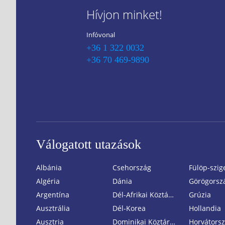
Hívjon minket!
Infóvonal
+36 1 322 0032
+36 70 469-9890
Válogatott utazások
Albánia
Csehország
Fülöp-szig
Algéria
Dánia
Görögorsz
Argentína
Dél-Afrikai Köztársaság
Grúzia
Ausztrália
Dél-Korea
Hollandia
Ausztria
Dominikai Köztársaság
Horvátors