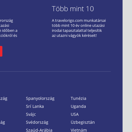
Több mint 10
arország
A travelorigo.com munkatársai
tazási
több mint 10 év online utazási
ön időben a
irodai tapasztalattal teljesítik
kciókról és
az utazni vágyók kéréseit!
szág
Spanyolország
Tunézia
Srí Lanka
Uganda
Svájc
USA
zág
Svédország
Üzbegisztán
Szaúd-Arábia
Vietnám