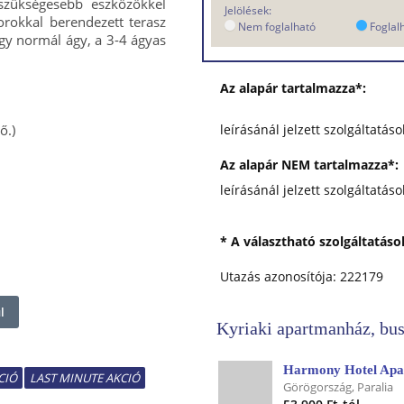
szükségesebb eszközökkel
Jelölések:
torokkal berendezett terasz
Nem foglalható
Foglal
ágy normál ágy, a 3-4 ágyas
Az alapár tartalmazza*:
ő.)
leírásánál jelzett szolgáltatáso
Az alapár NEM tartalmazza*:
leírásánál jelzett szolgáltatáso
* A választható szolgáltatás
Utazás azonosítója: 222179
l
Kyriaki apartmanház, bus
Harmony Hotel Apa
CIÓ
LAST MINUTE AKCIÓ
Görögország, Paralia