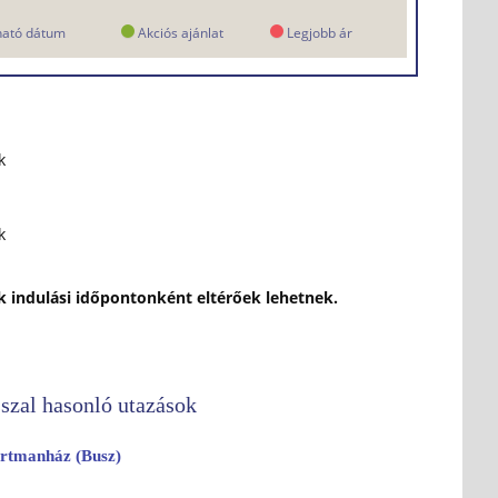
ható dátum
Akciós ajánlat
Legjobb ár
k
k
ok indulási időpontonként eltérőek lehetnek.
szal hasonló utazások
rtmanház (Busz)