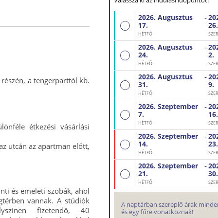
Válassza ki az indulási időpontot!
-
2026. Augusztus
20
17.
26.
Busz
HÉTFŐ
SZE
-
2026. Augusztus
20
24.
2.
Busz
HÉTFŐ
SZE
-
2026. Augusztus
20
részén, a tengerparttól kb.
31.
9.
Busz
HÉTFŐ
SZE
-
2026. Szeptember
20
7.
16.
Busz
HÉTFŐ
SZE
önféle étkezési vásárlási
-
2026. Szeptember
20
14.
23.
az utcán az apartman előtt,
Busz
HÉTFŐ
SZE
-
2026. Szeptember
20
21.
30.
Busz
HÉTFŐ
SZE
inti és emeleti szobák, ahol
gtérben vannak. A stúdiók
A naptárban szereplő árak minden
elyszínen fizetendő, 40
és egy főre vonatkoznak!