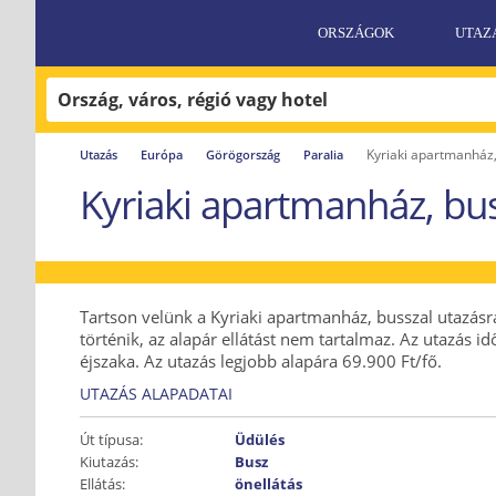
ORSZÁGOK
UTAZ
Kyriaki apartmanház,
Utazás
Európa
Görögország
Paralia
Kyriaki apartmanház, bu
Tartson velünk a Kyriaki apartmanház, busszal utazásra
történik, az alapár ellátást nem tartalmaz. Az utazás i
éjszaka. Az utazás legjobb alapára 69.900 Ft/fő.
UTAZÁS ALAPADATAI
Út típusa:
Üdülés
Kiutazás:
Busz
Ellátás:
önellátás