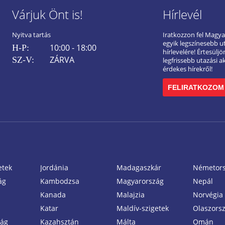
Várjuk Önt is!
Hírlevél
Nyitva tartás
Iratkozzon fel Magy
egyik legszínesebb u
10:00 - 18:00
H-P:
hírlevelére! Értesülj
ZÁRVA
SZ-V:
legfrissebb utazási a
érdekes hírekről!
FELIRATKOZOM
etek
Jordánia
Madagaszkár
Németor
ág
Kambodzsa
Magyarország
Nepál
Kanada
Malajzia
Norvégia
Katar
Maldív-szigetek
Olaszors
zág
Kazahsztán
Málta
Omán