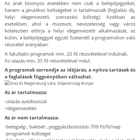
Az árak bizonyos esetekben nem csak a belépőjegyeket,
hanem a járulékos költségeket is tartalmazzák (foglalási díj,
helyi idegenvezető, szervezési költség). Azokban az
esetekben, ahol a múzeum, nevezetesség vagy város
kötelezően előírja a helyi idegenvezető alkalmazását, az
külön, a belépőjeggyel együtt fizetendő a programokon való
részvétel arányában.
A fakultatív programok min. 20 fő részvételével indulnak.
Az utazás min. 35 fő részvételével indul.
A programok sorrendje az időjárás, a nyitva tartások és
a foglalások függvényében változhat.
Az ár tartalmazza:
-utazás autóbusszal
-idegenvezetés
Az ár nem tartalmazza:
-betegség-, baleset-, poggyászbiztosítás 700 Ft/fő/nap
-programok költségei