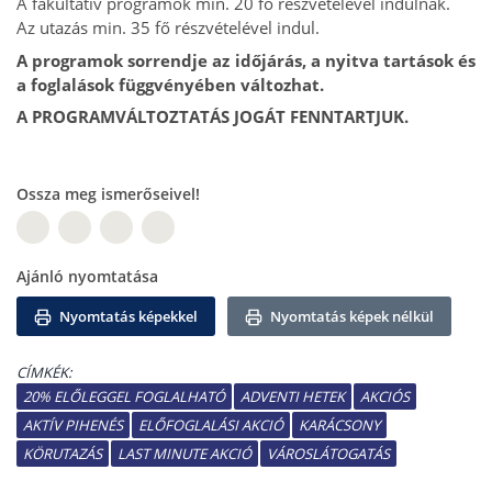
A fakultatív programok min. 20 fő részvételével indulnak.
Az utazás min. 35 fő részvételével indul.
A programok sorrendje az időjárás, a nyitva tartások és
a foglalások függvényében változhat.
A PROGRAMVÁLTOZTATÁS JOGÁT FENNTARTJUK.
Ossza meg ismerőseivel!
W
Ajánló nyomtatása
Nyomtatás képekkel
Nyomtatás képek nélkül
CÍMKÉK:
20% ELŐLEGGEL FOGLALHATÓ
ADVENTI HETEK
AKCIÓS
AKTÍV PIHENÉS
ELŐFOGLALÁSI AKCIÓ
KARÁCSONY
KÖRUTAZÁS
LAST MINUTE AKCIÓ
VÁROSLÁTOGATÁS