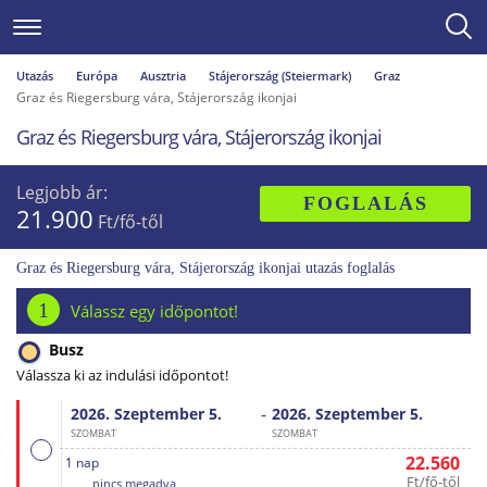
Utazás
Európa
Ausztria
Stájerország (Steiermark)
Graz
Graz és Riegersburg vára, Stájerország ikonjai
Graz és Riegersburg vára, Stájerország ikonjai
Legjobb ár:
FOGLALÁS
21.900
Ft/fő-től
Graz és Riegersburg vára, Stájerország ikonjai utazás foglalás
1
Válassz egy időpontot!
Busz
Válassza ki az indulási időpontot!
-
2026. Szeptember
5.
2026. Szeptember
5.
SZOMBAT
SZOMBAT
22.560
1 nap
Ft/fő-től
nincs megadva