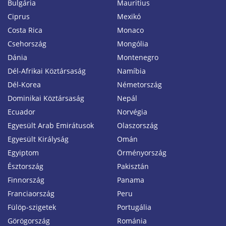
Bulgária
Mauritius
Ciprus
Mexikó
Costa Rica
Monaco
Csehország
Mongólia
Dánia
Montenegro
Dél-Afrikai Köztársaság
Namíbia
Dél-Korea
Németország
Dominikai Köztársaság
Nepál
Ecuador
Norvégia
Egyesült Arab Emirátusok
Olaszország
Egyesült Királyság
Omán
Egyiptom
Örményország
Észtország
Pakisztán
Finnország
Panama
Franciaország
Peru
Fülöp-szigetek
Portugália
Görögország
Románia