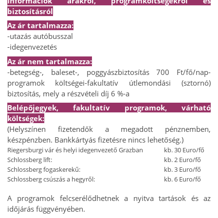
Információk árakról, programköltségekről és
biztosításról
Az ár tartalmazza:
-utazás autóbusszal
-idegenvezetés
Az ár nem tartalmazza:
-betegség-, baleset-, poggyászbiztosítás 700 Ft/fő/nap
-
programok költségei
-fakultatív útlemondási (sztornó)
biztosítás, mely a részvételi díj 6 %-a
Belépőjegyek, fakultatív programok, várható
költségek:
(Helyszínen fizetendők a megadott pénznemben,
készpénzben. Bankkártyás fizetésre nincs lehetőség.)
Riegersburgi vár és helyi idegenvezető Grazban
kb. 30 Euro/fő
Schlossberg lift:
kb. 2 Euro/fő
Schlossberg fogaskerekű:
kb. 3 Euro/fő
Schlossberg csúszás a hegyről:
kb. 6 Euro/fő
A programok felcserélődhetnek a nyitva tartások és az
időjárás függvényében.