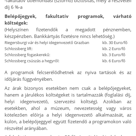
-fakultatív útlemondási (sztornó) biztosítás, mely a részvételi
díj 6 %-a
Belépőjegyek, fakultatív programok, várható
költségek:
(Helyszínen fizetendők a megadott pénznemben,
készpénzben. Bankkártyás fizetésre nincs lehetőség.)
Riegersburgi vár és helyi idegenvezető Grazban
kb. 30 Euro/fő
Schlossberg lift:
kb. 2 Euro/fő
Schlossberg fogaskerekű:
kb. 3 Euro/fő
Schlossberg csúszás a hegyről:
kb. 6 Euro/fő
A programok felcserélődhetnek az nyiva tartások és az
időjárás függvényében.
Az árak bizonyos esetekben nem csak a belépőjegyeket,
hanem a járulékos költségeket is tartalmazzák (foglalási díj,
helyi idegenvezető, szervezési költség). Azokban az
esetekben, ahol a múzeum, nevezetesség vagy város
kötelezően előírja a helyi idegenvezető alkalmazását, az
külön, a belépőjeggyel együtt fizetendő a programokon való
részvétel arányában.