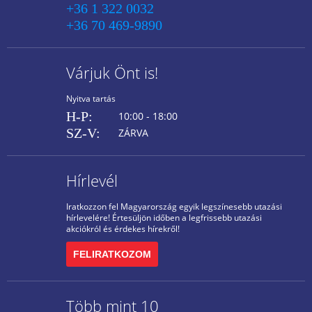
+36 1 322 0032
+36 70 469-9890
Várjuk Önt is!
Nyitva tartás
H-P:
10:00 - 18:00
SZ-V:
ZÁRVA
Hírlevél
Iratkozzon fel Magyarország egyik legszínesebb utazási
hírlevelére! Értesüljön időben a legfrissebb utazási
akciókról és érdekes hírekről!
FELIRATKOZOM
Több mint 10