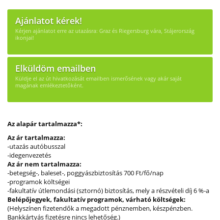
Ajánlatot kérek!
Kérjen ajánlatot erre az utazásra: Graz és Riegersburg vára, Stájerország
ikonjai!
Elküldöm emailben
Küldje el az út hivatkozását emailben ismerősének vagy akár saját
magának emlékeztetőként.
Az alapár tartalmazza*:
Az ár tartalmazza:
-utazás autóbusszal
-idegenvezetés
Az ár nem tartalmazza:
-betegség-, baleset-, poggyászbiztosítás 700 Ft/fő/nap
-programok költségei
-fakultatív útlemondási (sztornó) biztosítás, mely a részvételi díj 6 %-a
Belépőjegyek, fakultatív programok, várható költségek:
(Helyszínen fizetendők a megadott pénznemben, készpénzben.
Bankkártyás fizetésre nincs lehetőség.)