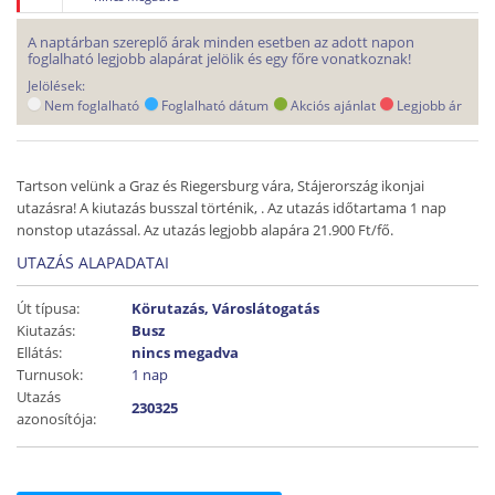
A naptárban szereplő árak minden esetben az adott napon
foglalható legjobb alapárat jelölik és egy főre vonatkoznak!
Jelölések:
Nem foglalható
Foglalható dátum
Akciós ajánlat
Legjobb ár
Tartson velünk a Graz és Riegersburg vára, Stájerország ikonjai
utazásra! A kiutazás busszal történik, . Az utazás időtartama 1 nap
nonstop utazással. Az utazás legjobb alapára 21.900 Ft/fő.
UTAZÁS ALAPADATAI
Út típusa:
Körutazás, Városlátogatás
Kiutazás:
Busz
Ellátás:
nincs megadva
Turnusok:
1 nap
Utazás
230325
azonosítója: