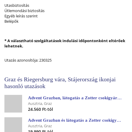
Utasbiztosítás
Útlemondási biztosítás
Egyéb leírás szerint
Belépők
* A választható szolgáltatások indulási időpontonként eltérőek
lehetnek.
Utazás azonosítója: 230325
Graz és Riegersburg vára, Stájerország ikonjai
hasonló utazások
Advent Grazban, látogatás a Zotter csokigyárban
Ausztria, Graz
24.560 Ft-tól
Advent Grazban és látogatás a Zotter csokigyárba
Ausztria, Graz
19.990 Ft-tól