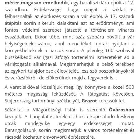
méter magasan emelkedik
, egy bazaltsziklára épült a 12.
században. Érdekessége, hogy magát a sziklát is
felhasználták az építkezés során a vár építői. A 17. századi
átépítés során sikerült kialakítani azt az erődítményt, ami
fontos védelmi szerepet játszott a történelem viharos
évszádaiban. Ekkor több, mint száz szobára bővült a vár
helyiségeinek száma, ahol menedéket tudtak nyújtani a
környékbelieknek a harcok során. A jelenleg 160 szobával
büszkélkedő vár igazi átfogó történelmi ismereteket ad a
várlátogatás alkalmával. Megismerhetjük a belső terekben
az egykori tulajdonosok életvitelét, lesz szó boszorkányokról
és varázslókról, de előkerülnek majd a fegyverek is...
A várat siklóval közelítjük meg, így könnyítve a közel 500
méteres magasság leküzdését. A látogatást követően,
Stájerország tartományi székhelyét,
Grazot
keressük fel.
Sétánkat a Világörökségi listán is szereplő
Óvárosban
kezdjük. A hangulatos terek és hozzá kapcsolódó keskeny
utcák mindegyike egy-egy érdekességet mutat.
Barangolásunk során megismerjük a város történelmét és
rácsodálkozhatunk gyönyörű építészetére.