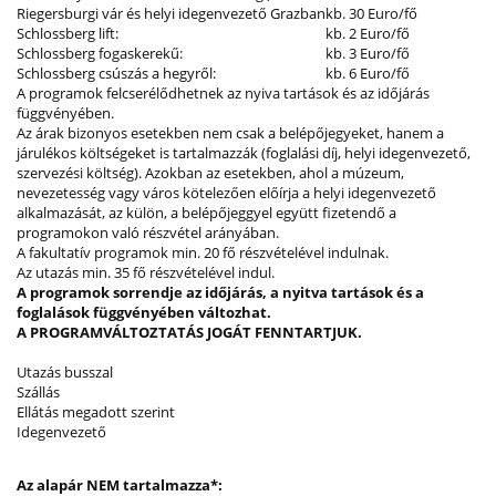
Riegersburgi vár és helyi idegenvezető Grazban
kb. 30 Euro/fő
Schlossberg lift:
kb. 2 Euro/fő
Schlossberg fogaskerekű:
kb. 3 Euro/fő
Schlossberg csúszás a hegyről:
kb. 6 Euro/fő
A programok felcserélődhetnek az nyiva tartások és az időjárás
függvényében.
Az árak bizonyos esetekben nem csak a belépőjegyeket, hanem a
járulékos költségeket is tartalmazzák (foglalási díj, helyi idegenvezető,
szervezési költség). Azokban az esetekben, ahol a múzeum,
nevezetesség vagy város kötelezően előírja a helyi idegenvezető
alkalmazását, az külön, a belépőjeggyel együtt fizetendő a
programokon való részvétel arányában.
A fakultatív programok min. 20 fő részvételével indulnak.
Az utazás min. 35 fő részvételével indul.
A programok sorrendje az időjárás, a nyitva tartások és a
foglalások függvényében változhat.
A PROGRAMVÁLTOZTATÁS JOGÁT FENNTARTJUK.
Utazás busszal
Szállás
Ellátás megadott szerint
Idegenvezető
Az alapár NEM tartalmazza*: