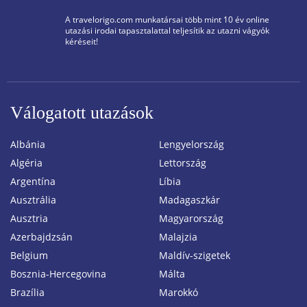
A travelorigo.com munkatársai több mint 10 év online
utazási irodai tapasztalattal teljesítik az utazni vágyók
kéréseit!
Válogatott utazások
Albánia
Lengyelország
Algéria
Lettország
Argentína
Líbia
Ausztrália
Madagaszkár
Ausztria
Magyarország
Azerbajdzsán
Malajzia
Belgium
Maldív-szigetek
Bosznia-Hercegovina
Málta
Brazília
Marokkó