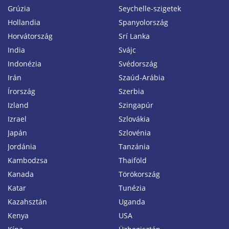
Grúzia
Seychelle-szigetek
Hollandia
Spanyolország
Horvátország
Srí Lanka
India
Svájc
Indonézia
Svédország
Irán
Szaúd-Arábia
Írország
Szerbia
Izland
Szingapúr
Izrael
Szlovákia
Japán
Szlovénia
Jordánia
Tanzánia
Kambodzsa
Thaiföld
Kanada
Törökország
Katar
Tunézia
Kazahsztán
Uganda
Kenya
USA