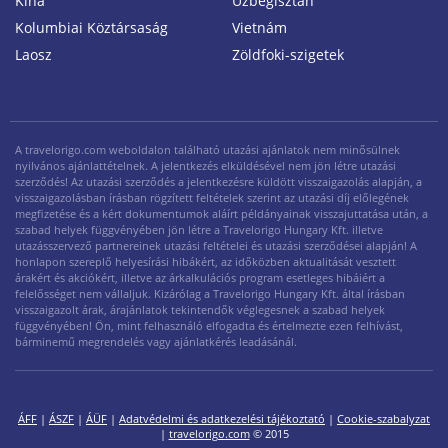
Kína
Üzbegisztán
Kolumbiai Köztársaság
Vietnám
Laosz
Zöldfoki-szigetek
A travelorigo.com weboldalon található utazási ajánlatok nem minősülnek
nyilvános ajánlattételnek. A jelentkezés elküldésével nem jön létre utazási
szerződés! Az utazási szerződés a jelentkezésre küldött visszaigazolás alapján, a
visszaigazolásban írásban rögzített feltételek szerint az utazási díj előlegének
megfizetése és a kért dokumentumok aláírt példányainak visszajuttatása után, a
szabad helyek függvényében jön létre a Travelorigo Hungary Kft. illetve
utazásszervező partnereinek utazási feltételei és utazási szerződései alapján! A
honlapon szereplő helyesírási hibákért, az időközben aktualitását vesztett
árakért és akciókért, illetve az árkalkulációs program esetleges hibáiért a
felelősséget nem vállaljuk. Kizárólag a Travelorigo Hungary Kft. által írásban
visszaigazolt árak, árajánlatok tekintendők véglegesnek a szabad helyek
függvényében! Ön, mint felhasználó elfogadta és értelmezte ezen felhívást,
bárminemű megrendelés vagy ajánlatkérés leadásánál.
ÁFF
|
ÁSZF
|
ÁÜF
|
Adatvédelmi és adatkezelési tájékoztató
|
Cookie-szabalyzat
|
travelorigo.com
© 2015