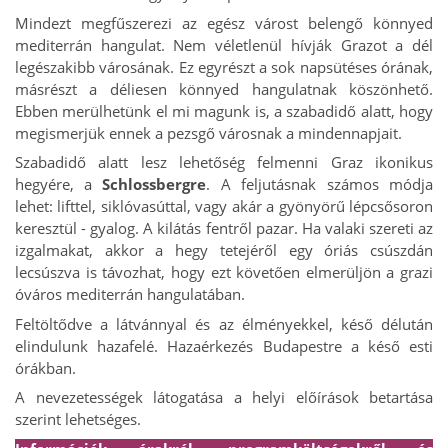
Mindezt megfűszerezi az egész várost belengő könnyed
mediterrán hangulat. Nem véletlenül hívják Grazot a dél
legészakibb városának. Ez egyrészt a sok napsütéses órának,
másrészt a déliesen könnyed hangulatnak köszönhető.
Ebben merülhetünk el mi magunk is, a szabadidő alatt, hogy
megismerjük ennek a pezsgő városnak a mindennapjait.
Szabadidő alatt lesz lehetőség felmenni Graz ikonikus
hegyére, a
Schlossbergre
. A feljutásnak számos módja
lehet: lifttel, siklóvasúttal, vagy akár a gyönyörű lépcsősoron
keresztül - gyalog. A kilátás fentről pazar. Ha valaki szereti az
izgalmakat, akkor a hegy tetejéről egy óriás csúszdán
lecsúszva is távozhat, hogy ezt követően elmerüljön a grazi
óváros mediterrán hangulatában.
Feltöltődve a látvánnyal és az élményekkel, késő délután
elindulunk hazafelé. Hazaérkezés Budapestre a késő esti
órákban.
A nevezetességek látogatása a helyi előírások betartása
szerint lehetséges.