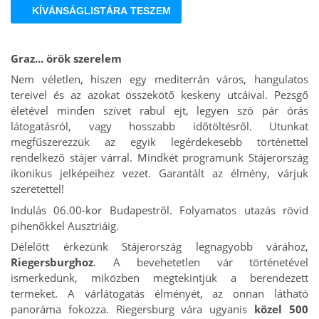
KÍVÁNSÁGLISTÁRA TESZEM
Graz... örök szerelem
Nem véletlen, hiszen egy mediterrán város, hangulatos
tereivel és az azokat összekötő keskeny utcáival. Pezsgő
életével minden szívet rabul ejt, legyen szó pár órás
látogatásról, vagy hosszabb időtöltésről. Utunkat
megfűszerezzük az egyik legérdekesebb történettel
rendelkező stájer várral. Mindkét programunk Stájerország
ikonikus jelképeihez vezet. Garantált az élmény, várjuk
szeretettel!
Indulás 06.00-kor Budapestről. Folyamatos utazás rövid
pihenőkkel Ausztriáig.
Délelőtt érkezünk Stájerország legnagyobb várához,
Riegersburghoz
. A bevehetetlen vár történetével
ismerkedünk, miközben megtekintjük a berendezett
termeket. A várlátogatás élményét, az onnan látható
panoráma fokozza. Riegersburg vára ugyanis
közel 500