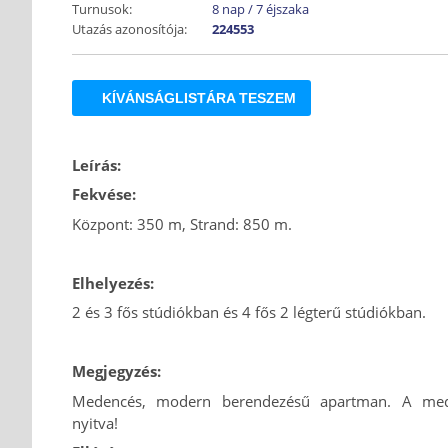
Turnusok:
8 nap / 7 éjszaka
Utazás azonosítója:
224553
KÍVÁNSÁGLISTÁRA TESZEM
Leírás:
Fekvése:
Központ: 350 m, Strand: 850 m.
Elhelyezés:
2 és 3 fős stúdiókban és 4 fős 2 légterű stúdiókban.
Megjegyzés:
Medencés, modern berendezésű apartman. A mede
nyitva!