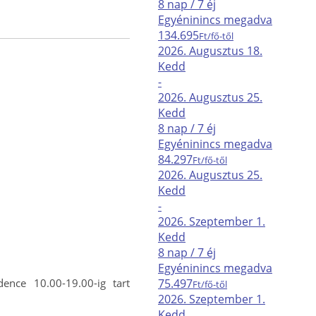
8 nap / 7 éj
Egyéni
nincs megadva
134.695
Ft/fő-től
2026. Augusztus
18.
Kedd
-
2026. Augusztus
25.
Kedd
8 nap / 7 éj
Egyéni
nincs megadva
84.297
Ft/fő-től
2026. Augusztus
25.
Kedd
-
2026. Szeptember
1.
Kedd
8 nap / 7 éj
Egyéni
nincs megadva
nce 10.00-19.00-ig tart
75.497
Ft/fő-től
2026. Szeptember
1.
Kedd