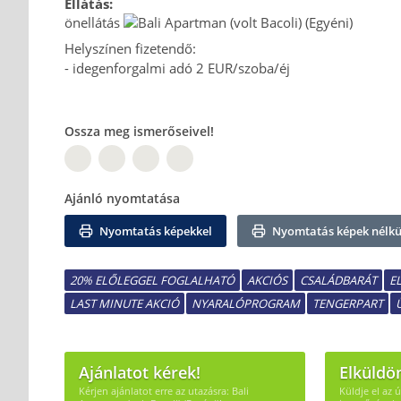
Ellátás:
önellátás
Helyszínen fizetendő:
- idegenforgalmi adó 2 EUR/szoba/éj
Ossza meg ismerőseivel!
PT
TW
Ajánló nyomtatása
Nyomtatás képekkel
Nyomtatás képek nélkü
20% ELŐLEGGEL FOGLALHATÓ
AKCIÓS
CSALÁDBARÁT
E
LAST MINUTE AKCIÓ
NYARALÓPROGRAM
TENGERPART
Ajánlatot kérek!
Elküldö
Kérjen ajánlatot erre az utazásra: Bali
Küldje el az 