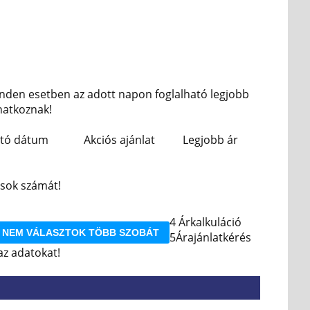
nden esetben az adott napon foglalható legjobb
onatkoznak!
ató dátum
Akciós ajánlat
Legjobb ár
asok számát!
4
Árkalkuláció
NEM VÁLASZTOK TÖBB SZOBÁT
5
Árajánlatkérés
z adatokat!