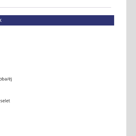
K
oba/éj
selet