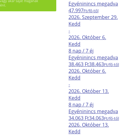
vagy akár saját magának
Egyéni
nincs megadva
ént.
47.997
Ft/fő-től
2026. Szeptember
29.
Kedd
-
2026. Október
6.
Kedd
8 nap / 7 éj
Egyéni
nincs megadva
38.463 Ft
38.463
Ft/fő-től
2026. Október
6.
Kedd
-
2026. Október
13.
Kedd
8 nap / 7 éj
Egyéni
nincs megadva
34.063 Ft
34.063
Ft/fő-től
2026. Október
13.
Kedd