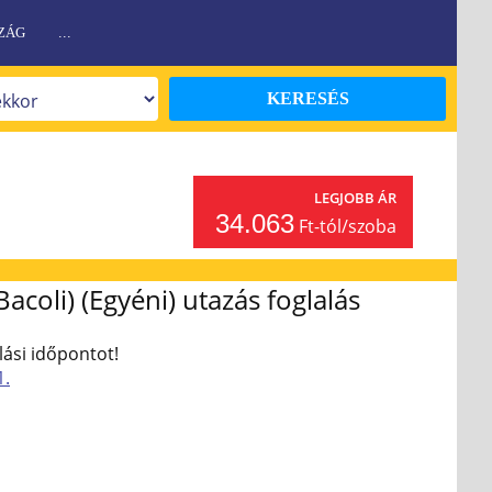
ZÁG
...
KERESÉS
LEGJOBB ÁR
34.063
Ft-tól/szoba
acoli) (Egyéni) utazás foglalás
lási időpontot!
1.