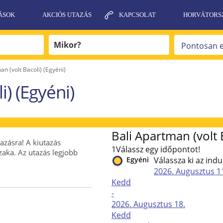
ÁSOK
AKCIÓS UTAZÁS
KAPCSOLAT
HORVÁTORS
an (volt Bacoli) (Egyéni)
i) (Egyéni)
Bali Apartman (volt B
tazásra! A kiutazás
1
Válassz egy időpontot!
szaka. Az utazás legjobb
Egyéni
Válassza ki az indu
2026. Augusztus
1
Kedd
-
2026. Augusztus
18.
Kedd