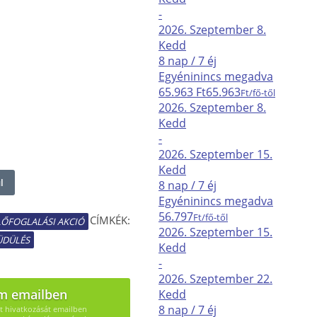
-
2026. Szeptember
8.
Kedd
8 nap / 7 éj
Egyéni
nincs megadva
65.963 Ft
65.963
Ft/fő-től
2026. Szeptember
8.
Kedd
-
2026. Szeptember
15.
Kedd
l
8 nap / 7 éj
Egyéni
nincs megadva
56.797
Ft/fő-től
CÍMKÉK:
LŐFOGLALÁSI AKCIÓ
2026. Szeptember
15.
ÜDÜLÉS
Kedd
-
2026. Szeptember
22.
m emailben
Kedd
8 nap / 7 éj
út hivatkozását emailben