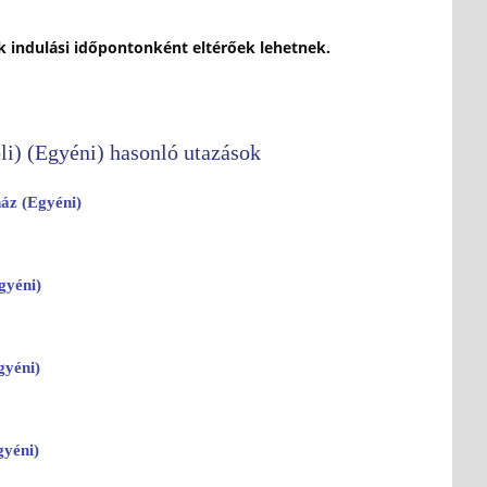
ok indulási időpontonként eltérőek lehetnek.
li) (Egyéni) hasonló utazások
áz (Egyéni)
gyéni)
yéni)
yéni)