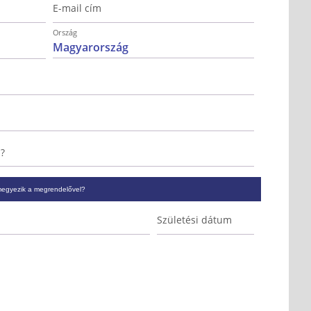
E-mail cím
Ország
l?
megyezik a megrendelővel?
Születési dátum