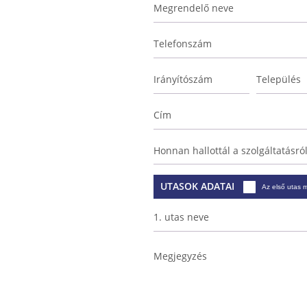
Megrendelő neve
Telefonszám
Irányítószám
Település
Cím
Honnan hallottál a szolgáltatásró
UTASOK ADATAI
Az első utas 
1. utas neve
Megjegyzés