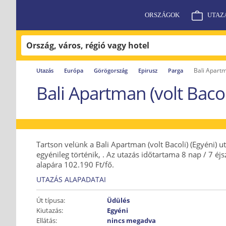
ORSZÁGOK
UTAZ
Bali Apartm
Utazás
Európa
Görögország
Epirusz
Parga
Bali Apartman (volt Bacol
Tartson velünk a Bali Apartman (volt Bacoli) (Egyéni) u
egyénileg történik, . Az utazás időtartama 8 nap / 7 éj
alapára 102.190 Ft/fő.
UTAZÁS ALAPADATAI
Út típusa:
Üdülés
Kiutazás:
Egyéni
Ellátás:
nincs megadva