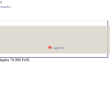
éj
s megadva
Legjobb ár
lapára 70.900 Ft/fő.