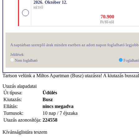
2026. Október
12.
HÉTFŐ
70.900
Ft/fő-től
A naptárban szereplő árak minden esetben az adott napon foglalható legjobb 
Jelölések:
Nem foglalható
Foglalhat
Tartson velünk a Miltos Apartman (Busz) utazásra! A kiutazás busszal t
Utazás alapadatai
Út típusa:
Üdülés
Kiutazás:
Busz
Ellátás:
nincs megadva
Turnusok:
10 nap / 7 éjszaka
Utazás azonosítója:
224558
Kívánságlistára teszem