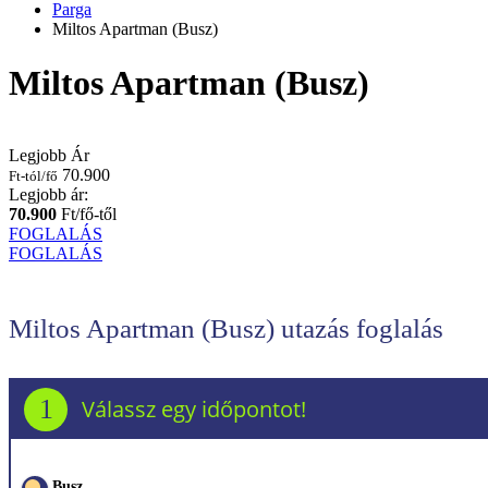
Parga
Miltos Apartman (Busz)
Miltos Apartman (Busz)
Legjobb Ár
70.900
Ft-tól/fő
Legjobb ár:
70.900
Ft/fő-től
FOGLALÁS
FOGLALÁS
Miltos Apartman (Busz) utazás foglalás
1
Válassz egy időpontot!
Busz