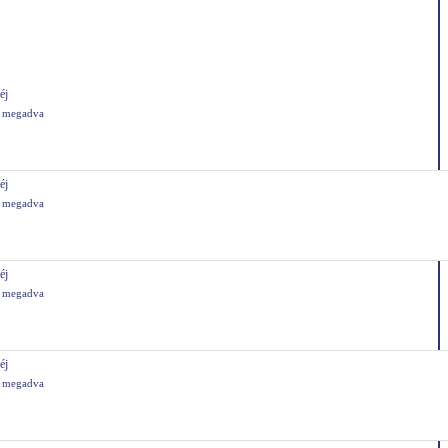
éj
s megadva
éj
s megadva
éj
s megadva
éj
s megadva