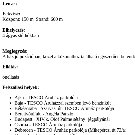
Leírás:
Fekvése:
Központ: 150 m, Strand: 600 m
Elhelyezés:
4 ágyas stúdiókban
Megjegyzés:
A ház jó pozícióban, közel a központhoz található egyszerűen berendez
Ellátás:
önellátás
Felszállási helyek:
Ajka - TESCO Áruház parkolója
Baja - TESCO Áruházzal szemben lévő benzinkút
Békéscsaba - Szarvasi úti TESCO Áruház parkolója
Berettyóújfalu - Angéla Panzió
Budapest - XIV.k. Olof Palme sétány- jégpályánál
Csorna - TESCO Áruház parkolója
Debrecen - TESCO Áruház parkolója (Mikepércsi út 73/a)