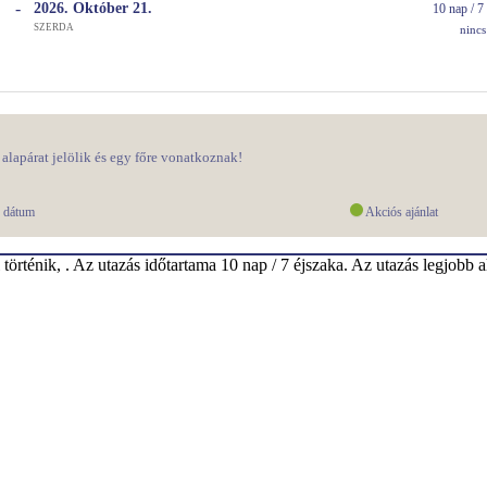
-
2026. Október
21.
10 nap / 7 
SZERDA
Busz
ninc
alapárat jelölik és egy főre vonatkoznak!
ó dátum
Akciós ajánlat
örténik, . Az utazás időtartama 10 nap / 7 éjszaka. Az utazás legjobb a