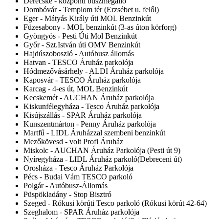
Derecske - központi buszmegálló
Dombóvár - Templom tér (Erzsébet u. felől)
Eger - Mátyás Király úti MOL Benzinkút
Füzesabony - MOL benzinkút (3-as úton körforg)
Gyöngyös - Pesti Úti Mol Benzinkút
Győr - Szt.István úti OMV Benzinkút
Hajdúszoboszló - Autóbusz állomás
Hatvan - TESCO Áruház parkolója
Hódmezővásárhely - ALDI Áruház parkolója
Kaposvár - TESCO Áruház parkolója
Karcag - 4-es út, MOL Benzinkút
Kecskemét - AUCHAN Áruház parkolója
Kiskunfélegyháza - Tesco Áruház parkolója
Kisújszállás - SPAR Áruház parkolója
Kunszentmárton - Penny Áruház parkolója
Martfű - LIDL Áruházzal szembeni benzinkút
Mezőkövesd - volt Profi Áruház
Miskolc - AUCHAN Áruház Parkolója (Pesti út 9)
Nyíregyháza - LIDL Áruház parkoló(Debreceni út)
Orosháza - Tesco Áruház Parkolója
Pécs - Budai Vám TESCO parkoló
Polgár - Autóbusz-Állomás
Püspökladány - Stop Bisztró
Szeged - Rókusi körúti Tesco parkoló (Rókusi körút 42-64)
Szeghalom - SPAR Áruház parkolója