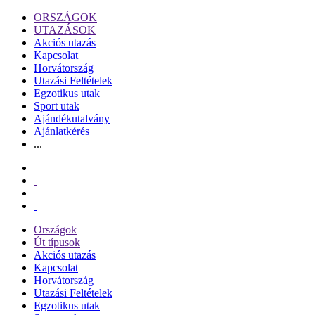
ORSZÁGOK
UTAZÁSOK
Akciós utazás
Kapcsolat
Horvátország
Utazási Feltételek
Egzotikus utak
Sport utak
Ajándékutalvány
Ajánlatkérés
...
Országok
Út típusok
Akciós utazás
Kapcsolat
Horvátország
Utazási Feltételek
Egzotikus utak