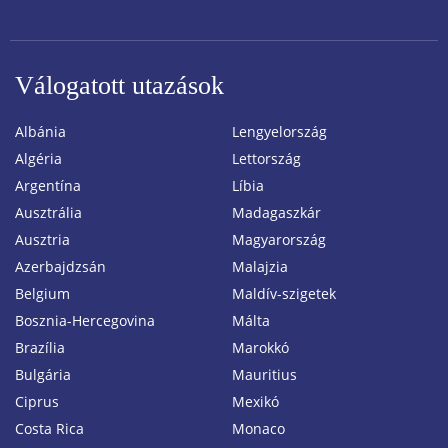
Válogatott utazások
Albánia
Lengyelország
Algéria
Lettország
Argentína
Líbia
Ausztrália
Madagaszkár
Ausztria
Magyarország
Azerbajdzsán
Malajzia
Belgium
Maldív-szigetek
Bosznia-Hercegovina
Málta
Brazília
Marokkó
Bulgária
Mauritius
Ciprus
Mexikó
Costa Rica
Monaco