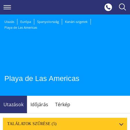
Utazás
Európa
Spanyolország
Kanári-szigetek
Playa de Las Americas
Playa de Las Americas
Utazások
Időjárás
Térkép
TALÁLATOK SZŰRÉSE
(5)