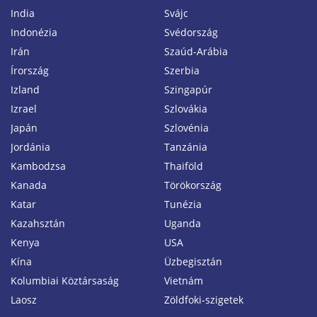
India
Svájc
Indonézia
Svédország
Irán
Szaúd-Arábia
Írország
Szerbia
Izland
Szingapúr
Izrael
Szlovákia
Japán
Szlovénia
Jordánia
Tanzánia
Kambodzsa
Thaiföld
Kanada
Törökország
Katar
Tunézia
Kazahsztán
Uganda
Kenya
USA
Kína
Üzbegisztán
Kolumbiai Köztársaság
Vietnám
Laosz
Zöldfoki-szigetek