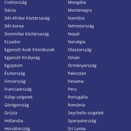
Csehország
Mongólia
Dánia
Montenegro
Dél-Afrikai Köztársaság
Namíbia
Dél-Korea
Németország
Dominikai Köztársaság
Nepál
Ecuador
Norvégia
Egyesült Arab Emirátusok
Olaszország
Egyesült Királyság
Omán
Egyiptom
Örményország
Észtország
Pakisztán
Finnország
Panama
Franciaország
Peru
Fülöp-szigetek
Portugália
Görögország
Románia
Grúzia
Seychelle-szigetek
Hollandia
Spanyolország
Horvátország
Srí Lanka