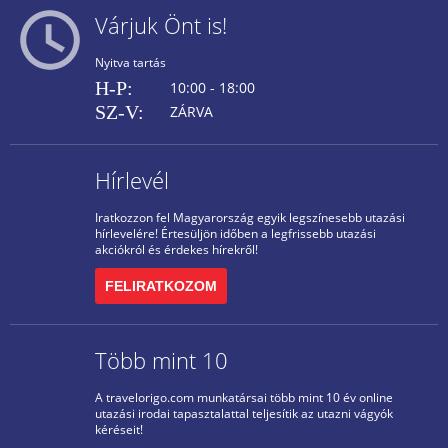
Várjuk Önt is!
Nyitva tartás
H-P:
10:00 - 18:00
SZ-V:
ZÁRVA
Hírlevél
Iratkozzon fel Magyarország egyik legszínesebb utazási
hírlevelére! Értesüljön időben a legfrissebb utazási
akciókról és érdekes hírekről!
FELIRATKOZOM
Több mint 10
A travelorigo.com munkatársai több mint 10 év online
utazási irodai tapasztalattal teljesítik az utazni vágyók
kéréseit!