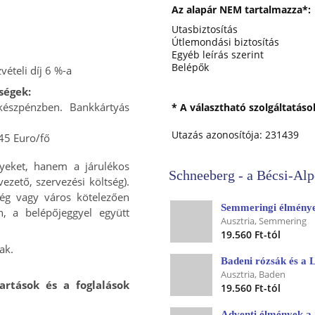
Az alapár NEM tartalmazza*:
Utasbiztosítás
Útlemondási biztosítás
Egyéb leírás szerint
Belépők
vételi díj 6 %-a
ségek:
készpénzben. Bankkártyás
* A választható szolgáltatás
Utazás azonosítója: 231439
 45 Euro/fő
yeket, hanem a járulékos
Schneeberg - a Bécsi-Alp
vezető, szervezési költség).
ég vagy város kötelezően
Semmeringi élmény
n, a belépőjeggyel együtt
Ausztria, Semmering
19.560 Ft-tól
ak.
Badeni rózsák és a 
Ausztria, Baden
artások és a foglalások
19.560 Ft-tól
Adventi élmények a