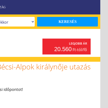
ZÁG
KERESÉS
Y
LEGJOBB ÁR
20.560
Ft-tól/fő
écsi-Alpok királynője utazás
ási időpontot!