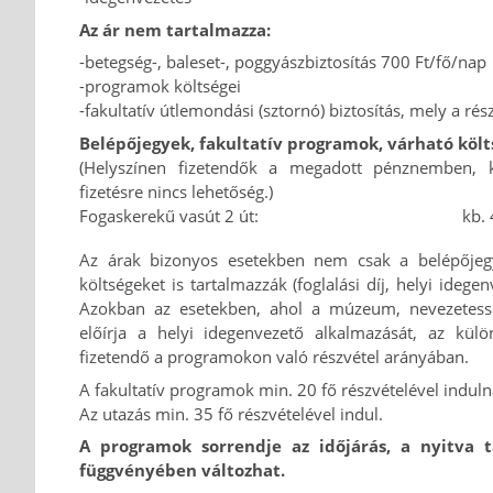
Az ár nem tartalmazza:
-betegség-, baleset-, poggyászbiztosítás 700 Ft/fő/nap
-programok költségei
-fakultatív útlemondási (sztornó) biztosítás, mely a rész
Belépőjegyek, fakultatív programok, várható költ
(Helyszínen fizetendők a megadott pénznemben, 
fizetésre nincs lehetőség.)
Fogaskerekű vasút 2 út:
kb.
Az árak bizonyos esetekben nem csak a belépőjeg
költségeket is tartalmazzák (foglalási díj, helyi idegen
Azokban az esetekben, ahol a múzeum, nevezetess
előírja a helyi idegenvezető alkalmazását, az külö
fizetendő a programokon való részvétel arányában.
A fakultatív programok min. 20 fő részvételével induln
Az utazás min. 35 fő részvételével indul.
A programok sorrendje az időjárás, a nyitva t
függvényében változhat.