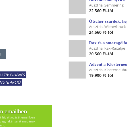
Ausztria, Semmering
22.560 Ft-tól
Ötscher szurdok: he
Ausztria, Wienerbruck
24.560 Ft-tól
Rax és a smaragd fo
Ausztria, Rax-Raxalpe
20.560 Ft-tól
l
Advent a Klosterne
Ausztria, Klosterneub
AKTÍV PIHENÉS
19.990 Ft-tól
INUTE AKCIÓ
m emailben
út hivatkozását emailben
vagy akár saját magának
ént.