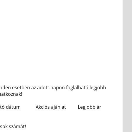
nden esetben az adott napon foglalható legjobb
onatkoznak!
ató dátum
Akciós ajánlat
Legjobb ár
asok számát!