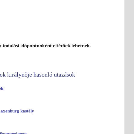
ok indulási időpontonként eltérőek lehetnek.
ok királynője hasonló utazások
ek
Laxenburg kastély
 Semmeringen