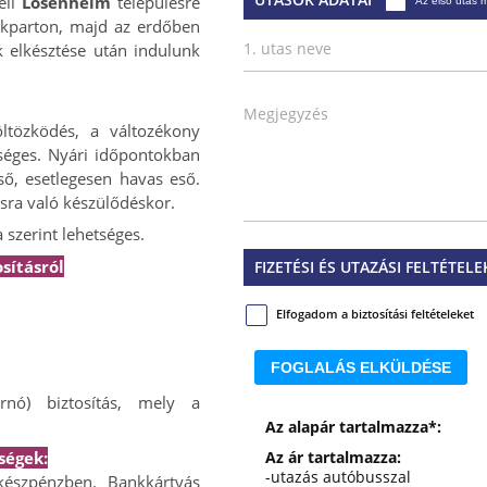
eli
Losenheim
településre
Az első utas 
akparton, majd az erdőben
1. utas neve
k elkésztése után indulunk
Megjegyzés
ltözködés, a változékony
kséges. Nyári időpontokban
ső, esetlegesen havas eső.
ásra való készülődéskor.
 szerint lehetséges.
sításról
FIZETÉSI ÉS UTAZÁSI FELTÉTELE
Elfogadom a biztosítási feltételeket
FOGLALÁS ELKÜLDÉSE
ornó) biztosítás, mely a
Az alapár tartalmazza*:
ségek:
Az ár tartalmazza:
-utazás autóbusszal
készpénzben. Bankkártyás