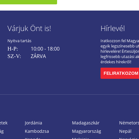
Várjuk Önt is!
Hírlevél
Nyitva tartás
Iratkozzon fel Magy
egyik legszínesebb u
10:00 - 18:00
H-P:
hírlevelére! Értesülj
ZÁRVA
SZ-V:
legfrissebb utazási a
érdekes hírekről!
FELIRATKOZOM
etek
Jordánia
Madagaszkár
Németor
ág
Kambodzsa
Magyarország
Nepál