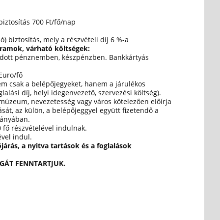
biztosítás 700 Ft/fő/nap
ó) biztosítás, mely a részvételi díj 6 %-a
gramok, várható költségek:
adott pénznemben, készpénzben. Bankkártyás
Euro/fő
em csak a belépőjegyeket, hanem a járulékos
lalási díj, helyi idegenvezető, szervezési költség).
múzeum, nevezetesség vagy város kötelezően előírja
sát, az külön, a belépőjeggyel együtt fizetendő a
rányában.
 fő részvételével indulnak.
vel indul.
árás, a nyitva tartások és a foglalások
GÁT FENNTARTJUK.