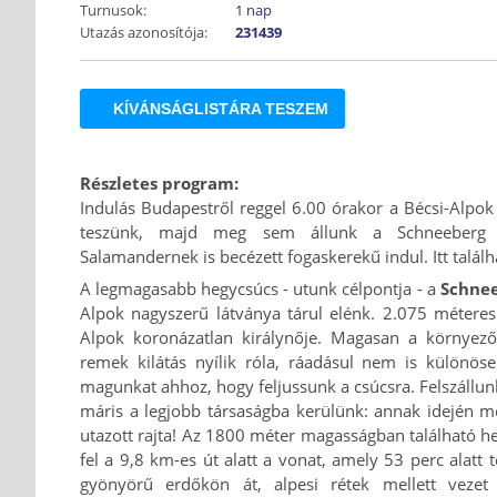
Turnusok:
1 nap
Utazás azonosítója:
231439
KÍVÁNSÁGLISTÁRA TESZEM
Részletes program:
Indulás Budapestről reggel 6.00 órakor a Bécsi-Alpok 
teszünk, majd meg sem állunk a Schneeberg 
Salamandernek is becézett fogaskerekű indul. Itt talál
A legmagasabb hegycsúcs - utunk célpontja - a
Schne
Alpok nagyszerű látványa tárul elénk. 2.075 méteres
Alpok koronázatlan királynője. Magasan a környező 
remek kilátás nyílik róla, ráadásul nem is különös
magunkat ahhoz, hogy feljussunk a csúcsra. Felszállun
máris a legjobb társaságba kerülünk: annak idején mé
utazott rajta! Az 1800 méter magasságban található h
fel a 9,8 km-es út alatt a vonat, amely 53 perc alatt t
gyönyörű erdőkön át, alpesi rétek mellett vezet 