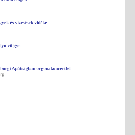
gyek és vízesések vidéke
lyó völgye
uburgi Apátságban orgonakoncerttel
urg