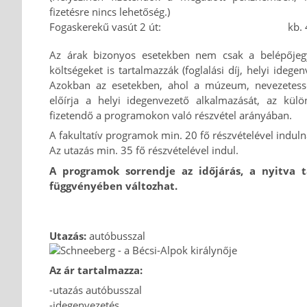
fizetésre nincs lehetőség.)
Fogaskerekű vasút 2 út:
kb.
Az árak bizonyos esetekben nem csak a belépőjeg
költségeket is tartalmazzák (foglalási díj, helyi idegen
Azokban az esetekben, ahol a múzeum, nevezetess
előírja a helyi idegenvezető alkalmazását, az külö
fizetendő a programokon való részvétel arányában.
A fakultatív programok min. 20 fő részvételével induln
Az utazás min. 35 fő részvételével indul.
A programok sorrendje az időjárás, a nyitva t
függvényében változhat.
Utazás:
autóbusszal
Az ár tartalmazza:
-utazás autóbusszal
-idegenvezetés