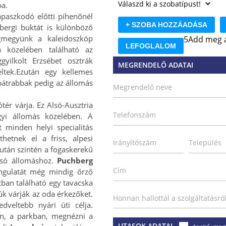
ba.
paszkodó előtti pihenőnél
+ SZOBA HOZZÁADÁSA
bergi buktát is különböző
igmegyünk a kaleidoszkóp
5
Add meg a
LEFOGLALOM
a közelében található az
yilkolt Erzsébet osztrák
MEGRENDELŐ ADATAI
ltek.
Ezután egy kellemes
 bátrabbak pedig az állomás
Megrendelő neve
tér várja. Ez Alsó-Ausztria
Telefonszám
gyi állomás közelében. A
t minden helyi specialitás
hetnek el a friss, alpesi
Irányítószám
Település
után szintén a fogaskerekű
alsó állomáshoz.
Puchberg
Cím
ngulatát még mindig őrző
ban található egy tavacska
k várják az oda érkezőket.
Honnan hallottál a szolgáltatásró
veltebb nyári úti célja.
an, a parkban, megnézni a
UTASOK ADATAI