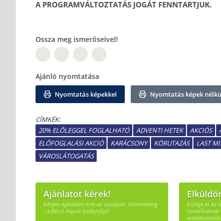
A PROGRAMVÁLTOZTATÁS JOGÁT FENNTARTJUK.
Ossza meg ismerőseivel!
PT
TW
Ajánló nyomtatása
Nyomtatás képekkel
Nyomtatás képek nélkü
CÍMKÉK:
20% ELŐLEGGEL FOGLALHATÓ
ADVENTI HETEK
AKCIÓS
ELŐFOGLALÁSI AKCIÓ
KARÁCSONY
KÖRUTAZÁS
LAST M
VÁROSLÁTOGATÁS
Ajánlatot kérek!
Elküldö
Kérjen ajánlatot erre az utazásra: Schneeberg
Küldje el az 
- a Bécsi-Alpok királynője!
ismerősének 
emlékeztetők