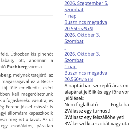
2026. Szeptember
5.
Szombat
1 nap
Busz
nincs megadva
20.560
Ft/fő-től
2026. Október
3.
Szombat
-
2026. Október
3.
felé. Útközben kis pihenőt
Szombat
lábáig, ott, ahonnan a
1 nap
ható
Puchberg
városa.
Busz
nincs megadva
eberg
, melynek tetejéről az
20.560
Ft/fő-től
 magasságával ez a Bécsi-
A naptárban szereplő árak mi
táj fölé emelkedik, ezért
alapárat jelölik és egy főre v
ebben kell megerőltetnünk
Jelölések:
k a fogaskerekű vasútra, és
Nem foglalható
Foglalh
g Ferenc József császár is
2
Válassz egy turnust!
egyi állomásra kapaszkodik
3
Válassz egy felszállóhelyet!
eszi meg ezt a távot. Az út
3
Válasszd ki a szobát vagy ut
egy csodálatos, páratlan