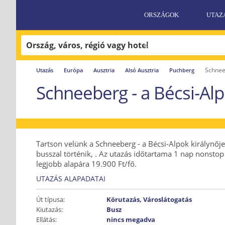
ORSZÁGOK
UTAZ
UTAZÁSI FELTÉTELEK
Schneeb
Utazás
Európa
Ausztria
Alsó Ausztria
Puchberg
AJÁNLATKÉRÉS
Schneeberg - a Bécsi-Alp
Tartson velünk a Schneeberg - a Bécsi-Alpok királynője
busszal történik, . Az utazás időtartama 1 nap nonstop
legjobb alapára 19.900 Ft/fő.
UTAZÁS ALAPADATAI
Út típusa:
Körutazás, Városlátogatás
Kiutazás:
Busz
Ellátás:
nincs megadva