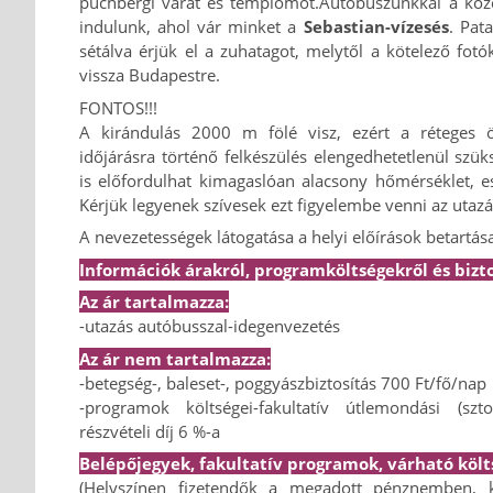
puchbergi várat és templomot.
Autóbuszunkkal a köz
indulunk, ahol vár minket a
Sebastian-vízesés
. Pat
sétálva érjük el a zuhatagot, melytől a kötelező fotó
vissza Budapestre.
FONTOS!!!
A kirándulás 2000 m fölé visz, ezért a réteges ö
időjárásra történő felkészülés elengedhetetlenül szü
is előfordulhat kimagaslóan alacsony hőmérséklet, e
Kérjük legyenek szívesek ezt figyelembe venni az utaz
A nevezetességek látogatása a helyi előírások betartása
Információk árakról, programköltségekről és bizto
Az ár tartalmazza:
-utazás autóbusszal
-idegenvezetés
Az ár nem tartalmazza:
-betegség-, baleset-, poggyászbiztosítás 700 Ft/fő/nap
-programok költségei
-fakultatív útlemondási (szt
részvételi díj 6 %-a
Belépőjegyek, fakultatív programok, várható költ
(Helyszínen fizetendők a megadott pénznemben, 