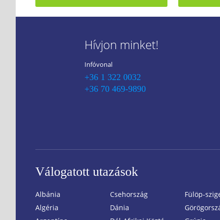
Hívjon minket!
Infóvonal
+36 1 322 0032
+36 70 469-9890
Válogatott utazások
Albánia
Csehország
Fülöp-szig
Algéria
Dánia
Görögorsz