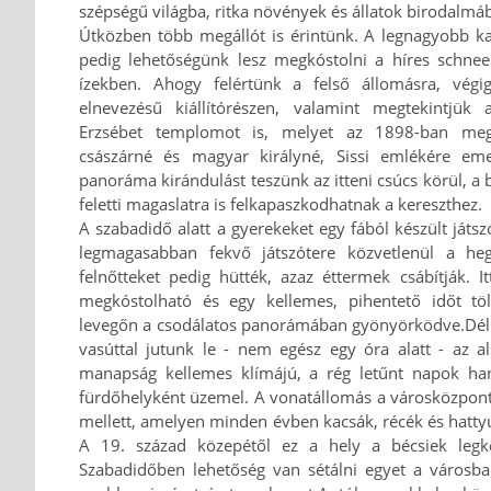
szépségű világba, ritka növények és állatok birodalmá
Útközben több megállót is érintünk. A legnagyobb ka
pedig lehetőségünk lesz megkóstolni a híres schnee
ízekben. Ahogy felértünk a felső állomásra, vég
elnevezésű kiállítórészen, valamint megtekintjük 
Erzsébet templomot is, melyet az 1898-ban megg
császárné és magyar királyné, Sissi emlékére eme
panoráma kirándulást teszünk az itteni csúcs körül, a
feletti magaslatra is felkapaszkodhatnak a kereszthez.
A szabadidő alatt a gyerekeket egy fából készült játszó
legmagasabban fekvő játszótere közvetlenül a he
felnőtteket pedig hütték, azaz éttermek csábítják. It
megkóstolható és egy kellemes, pihentető időt tölt
levegőn a csodálatos panorámában gyönyörködve.
Dél
vasúttal jutunk le - nem egész egy óra alatt - az 
manapság kellemes klímájú, a rég letűnt napok ha
fürdőhelyként üzemel. A vonatállomás a városközpont
mellett, amelyen minden évben kacsák, récék és hattyú
A 19. század közepétől ez a hely a bécsiek legked
Szabadidőben lehetőség van sétálni egyet a városb