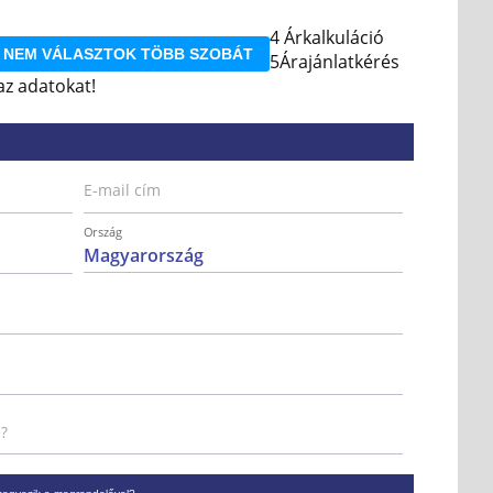
4
Árkalkuláció
NEM VÁLASZTOK TÖBB SZOBÁT
5
Árajánlatkérés
z adatokat!
E-mail cím
Ország
l?