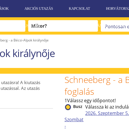
ÁSOK
AKCIÓS UTAZÁS
KAPCSOLAT
HORVÁTORS
EGZOTIKUS UTAK
SPORT UTAK
AJÁNDÉKUTALVÁN
erg - a Bécsi-Alpok királynője
ok királynője
Schneeberg - a B
 utazásra! A kiutazás
 utazással. Az utazás
foglalás
1
Válassz egy időpontot!
Busz
Válassza ki az indul
2026. Szeptember
5.
Szombat
-