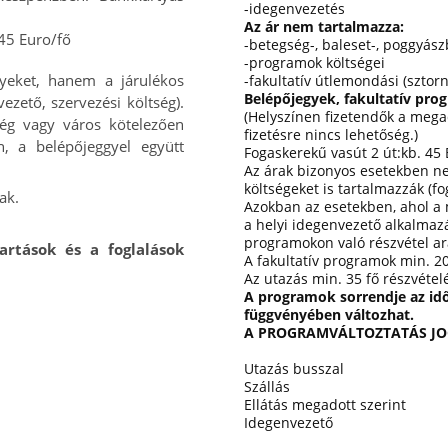
-idegenvezetés
Az ár nem tartalmazza:
 45 Euro/fő
-betegség-, baleset-, poggyász
-programok költségei
yeket, hanem a járulékos
-fakultatív útlemondási (sztorn
Belépőjegyek, fakultatív pro
vezető, szervezési költség).
(Helyszínen fizetendők a meg
ég vagy város kötelezően
fizetésre nincs lehetőség.)
n, a belépőjeggyel együtt
Fogaskerekű vasút 2 út:
kb. 45 
Az árak bizonyos esetekben n
költségeket is tartalmazzák (fog
ak.
Azokban az esetekben, ahol a 
a helyi idegenvezető alkalmazá
programokon való részvétel a
artások és a foglalások
A fakultatív programok min. 20
Az utazás min. 35 fő részvételé
A programok sorrendje az időj
függvényében változhat.
A PROGRAMVÁLTOZTATÁS JO
Utazás busszal
Szállás
Ellátás megadott szerint
Idegenvezető