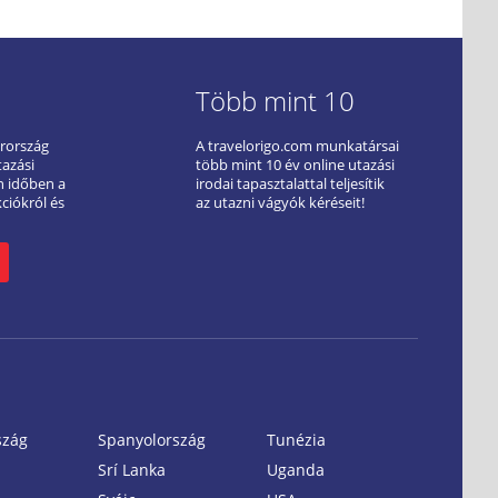
Több mint 10
arország
A travelorigo.com munkatársai
tazási
több mint 10 év online utazási
ön időben a
irodai tapasztalattal teljesítik
kciókról és
az utazni vágyók kéréseit!
szág
Spanyolország
Tunézia
Srí Lanka
Uganda