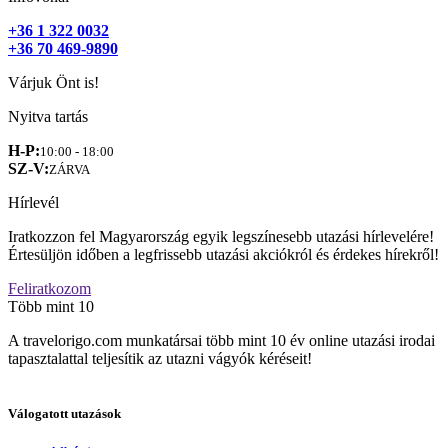
+36 1 322 0032
+36 70 469-9890
Várjuk Önt is!
Nyitva tartás
H-P:
10:00 - 18:00
SZ-V:
ZÁRVA
Hírlevél
Iratkozzon fel Magyarország egyik legszínesebb utazási hírlevelére!
Értesüljön időben a legfrissebb utazási akciókról és érdekes hírekről!
Feliratkozom
Több mint 10
A travelorigo.com munkatársai több mint 10 év online utazási irodai
tapasztalattal teljesítik az utazni vágyók kéréseit!
Válogatott utazások