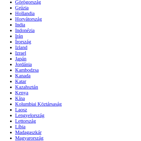
Görögország
Grúzia
Hollandia
Horvátország
India
Indonézia
Irán
Írország
Izland
Izrael
Japán
Jordánia
Kambodzsa
Kanada
Katar
Kazahsztán
Kenya
Kína
Kolumbiai Köztársaság
Laosz
Lengyelország
Lettország
Líbia
Madagaszkár
Magyarország