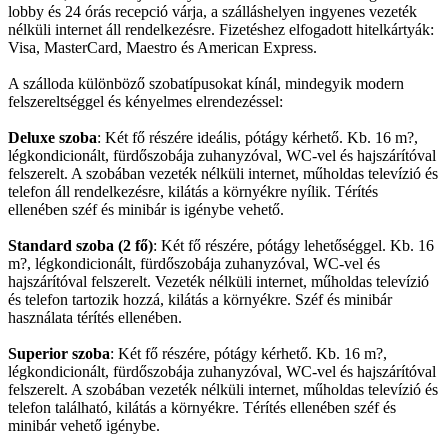
lobby és 24 órás recepció várja, a szálláshelyen ingyenes vezeték
nélküli internet áll rendelkezésre. Fizetéshez elfogadott hitelkártyák:
Visa, MasterCard, Maestro és American Express.
A szálloda különböző szobatípusokat kínál, mindegyik modern
felszereltséggel és kényelmes elrendezéssel:
Deluxe szoba
: Két fő részére ideális, pótágy kérhető. Kb. 16 m?,
légkondicionált, fürdőszobája zuhanyzóval, WC-vel és hajszárítóval
felszerelt. A szobában vezeték nélküli internet, műholdas televízió és
telefon áll rendelkezésre, kilátás a környékre nyílik. Térítés
ellenében széf és minibár is igénybe vehető.
Standard szoba (2 fő)
: Két fő részére, pótágy lehetőséggel. Kb. 16
m?, légkondicionált, fürdőszobája zuhanyzóval, WC-vel és
hajszárítóval felszerelt. Vezeték nélküli internet, műholdas televízió
és telefon tartozik hozzá, kilátás a környékre. Széf és minibár
használata térítés ellenében.
Superior szoba
: Két fő részére, pótágy kérhető. Kb. 16 m?,
légkondicionált, fürdőszobája zuhanyzóval, WC-vel és hajszárítóval
felszerelt. A szobában vezeték nélküli internet, műholdas televízió és
telefon található, kilátás a környékre. Térítés ellenében széf és
minibár vehető igénybe.