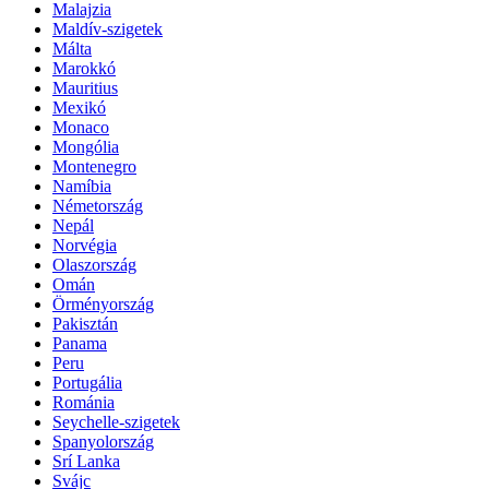
Malajzia
Maldív-szigetek
Málta
Marokkó
Mauritius
Mexikó
Monaco
Mongólia
Montenegro
Namíbia
Németország
Nepál
Norvégia
Olaszország
Omán
Örményország
Pakisztán
Panama
Peru
Portugália
Románia
Seychelle-szigetek
Spanyolország
Srí Lanka
Svájc