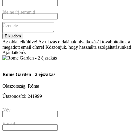
Ide ne írj semmit!
Üzenete
Elküldöm
Az oldal elküldve!
Az utazás oldalának hivatkozását továbbítottuk a
megadott email címre! Köszönjük, hogy használta szolgáltatásunkat!
Ajánlatkérés
Rome Garden - 2 éjszakás
Olaszország, Róma
Útazonosító: 241999
Név
E-mail