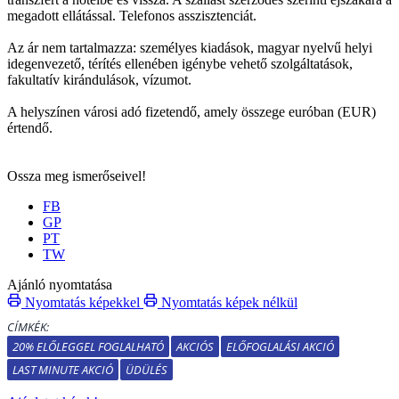
megadott ellátással. Telefonos asszisztenciát.
Az ár nem tartalmazza: személyes kiadások, magyar nyelvű helyi
idegenvezető, térítés ellenében igénybe vehető szolgáltatások,
fakultatív kirándulások, vízumot.
A helyszínen városi adó fizetendő, amely összege euróban (EUR)
értendő.
Ossza meg ismerőseivel!
FB
GP
PT
TW
Ajánló nyomtatása
Nyomtatás képekkel
Nyomtatás képek nélkül
CÍMKÉK:
20% ELŐLEGGEL FOGLALHATÓ
AKCIÓS
ELŐFOGLALÁSI AKCIÓ
LAST MINUTE AKCIÓ
ÜDÜLÉS