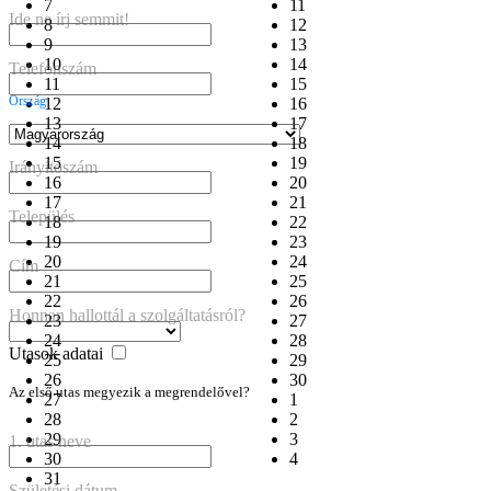
7
11
Ide ne írj semmit!
8
12
9
13
10
14
Telefonszám
11
15
Ország
12
16
13
17
14
18
15
19
Irányítószám
16
20
17
21
Település
18
22
19
23
20
24
Cím
21
25
22
26
Honnan hallottál a szolgáltatásról?
23
27
24
28
Utasok adatai
25
29
26
30
Az első utas megyezik a megrendelővel?
27
1
28
2
29
3
1. utas neve
30
4
31
Születési dátum