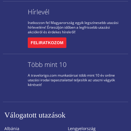
Hírlevél
Iratkozzon fel Magyarország egyik legszínesebb utazási
hírlevelére! Értesüljön időben a legfrissebb utazási
akciókról és érdekes hírekről!
FELIRATKOZOM
Több mint 10
A travelorigo.com munkatársai több mint 10 év online
utazási irodai tapasztalattal teljesítik az utazni vágyók
kéréseit!
Válogatott utazások
Albánia
Lengyelország