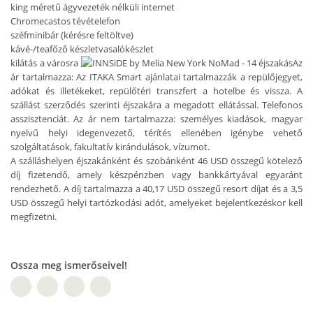
king méretű ágy
vezeték nélküli internet
Chromecastos tévé
telefon
széf
minibár (kérésre feltöltve)
kávé-/teafőző készlet
vasalókészlet
kilátás a városra
Az
ár tartalmazza: Az ITAKA Smart ajánlatai tartalmazzák a repülőjegyet,
adókat és illetékeket, repülőtéri transzfert a hotelbe és vissza. A
szállást szerződés szerinti éjszakára a megadott ellátással. Telefonos
asszisztenciát. Az ár nem tartalmazza: személyes kiadások, magyar
nyelvű helyi idegenvezető, térítés ellenében igénybe vehető
szolgáltatások, fakultatív kirándulások, vízumot.
A szálláshelyen éjszakánként és szobánként 46 USD összegű kötelező
díj fizetendő, amely készpénzben vagy bankkártyával egyaránt
rendezhető. A díj tartalmazza a 40,17 USD összegű resort díjat és a 3,5
USD összegű helyi tartózkodási adót, amelyeket bejelentkezéskor kell
megfizetni.
Ossza meg ismerőseivel!
W