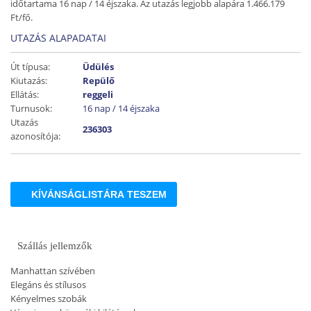
időtartama 16 nap / 14 éjszaka. Az utazás legjobb alapára 1.466.179
Ft/fő.
UTAZÁS ALAPADATAI
Út típusa:
Üdülés
Kiutazás:
Repülő
Ellátás:
reggeli
Turnusok:
16 nap / 14 éjszaka
Utazás
236303
azonosítója:
KÍVÁNSÁGLISTÁRA TESZEM
Szállás jellemzők
Manhattan szívében
Elegáns és stílusos
Kényelmes szobák