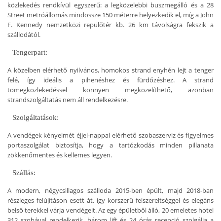
közlekedés rendkívül egyszerű: a legközelebbi buszmegálló és a 28
Street metróállomás mindössze 150 méterre helyezkedik el, míg a John
F. Kennedy nemzetközi repülőtér kb. 26 km távolságra fekszik a
szállodától.
Tengerpart:
A közelben elérhető nyilvános, homokos strand enyhén lejt a tenger
felé, így ideális a pihenéshez és fürdőzéshez. A strand
tömegközlekedéssel könnyen megközelíthető, azonban
strandszolgáltatás nem áll rendelkezésre.
Szolgáltatások:
A vendégek kényelmét éjjel-nappal elérhető szobaszerviz és figyelmes
portaszolgálat biztosítja, hogy a tartózkodás minden pillanata
zökkenőmentes és kellemes legyen.
Szállás:
A modern, négycsillagos szálloda 2015-ben épült, majd 2018-ban
részleges felújításon esett át, így korszerű felszereltséggel és elegáns
belső terekkel várja vendégeit. Az egy épületből álló, 20 emeletes hotel
312 szobával rendelkezik, három lift és 24 órás recepció szolgálja a