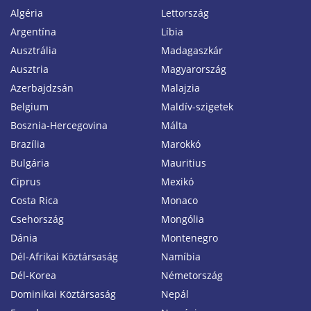
Algéria
Lettország
Argentína
Líbia
Ausztrália
Madagaszkár
Ausztria
Magyarország
Azerbajdzsán
Malajzia
Belgium
Maldív-szigetek
Bosznia-Hercegovina
Málta
Brazília
Marokkó
Bulgária
Mauritius
Ciprus
Mexikó
Costa Rica
Monaco
Csehország
Mongólia
Dánia
Montenegro
Dél-Afrikai Köztársaság
Namíbia
Dél-Korea
Németország
Dominikai Köztársaság
Nepál