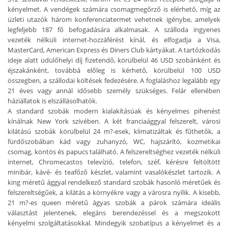
kényelmet. A vendégek számára csomagmegőrző is elérhető, míg az
üzleti utazók három konferenciatermet vehetnek igénybe, amelyek
legfeljebb 187 fő befogadására alkalmasak. A szálloda ingyenes
vezeték nélküli internet-hozzáférést kínál, és elfogadja a Visa,
MasterCard, American Express és Diners Club kártyákat. A tartózkodás
ideje alatt üdülőhelyi díj fizetendő, körülbelül 46 USD szobánként és
éjszakánként, továbbá előleg is kérhető, körülbelül 100 USD
összegben, a szállodai költések fedezésére. A foglaláshoz legalább egy
21 éves vagy annál idősebb személy szükséges. Felár ellenében
háziállatok is elszállásolhatók.
A standard szobák modern kialakításúak és kényelmes pihenést
kínálnak New York szívében. A két franciaággyal felszerelt, városi
kilátású szobák körülbelül 24 m?-esek, klimatizáltak és fűthetők, a
fürdőszobában kád vagy zuhanyzó, WC, hajszárító, kozmetikai
csomag, köntös és papucs található. A felszereltséghez vezeték nélküli
internet, Chromecastos televízió, telefon, széf, kérésre feltöltött
minibár, kávé- és teafőző készlet, valamint vasalókészlet tartozik. A
king méretű ággyal rendelkező standard szobák hasonló méretűek és
felszereltségűek, a kilátás a környékre vagy a városra nyílik. A kisebb,
21 m?-es queen méretű ágyas szobák a párok számára ideális
választást jelentenek, elegáns berendezéssel és a megszokott
kényelmi szolgáltatásokkal. Mindegyik szobatípus a kényelmet és a