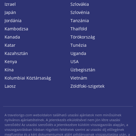
Izrael
Szlovákia
Japán
Szlovénia
Jordánia
Tanzánia
Kambodzsa
Thaiföld
Kanada
Törökország
Katar
Tunézia
Kazahsztán
Uganda
Kenya
USA
Kína
Üzbegisztán
Kolumbiai Köztársaság
Vietnám
Laosz
Zöldfoki-szigetek
A travelorigo.com weboldalon található utazási ajánlatok nem minősülnek
nyilvános ajánlattételnek. A jelentkezés elküldésével nem jön létre utazási
szerződés! Az utazási szerződés a jelentkezésre küldött visszaigazolás alapján, a
visszaigazolásban írásban rögzített feltételek szerint az utazási díj előlegének
megfizetése és a kért dokumentumok aláírt példányainak visszajuttatása után, a