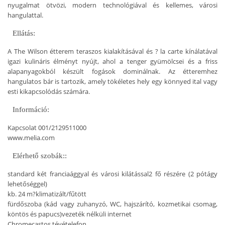
nyugalmat ötvözi, modern technológiával és kellemes, városi
hangulattal.
Ellátás:
A The Wilson étterem teraszos kialakításával és ? la carte kínálatával
igazi kulináris élményt nyújt, ahol a tenger gyümölcsei és a friss
alapanyagokból készült fogások dominálnak. Az étteremhez
hangulatos bár is tartozik, amely tökéletes hely egy könnyed ital vagy
esti kikapcsolódás számára.
Információ:
Kapcsolat
001/2129511000
www.melia.com
Elérhető szobák::
standard két franciaággyal és városi kilátással
2 fő részére (2 pótágy
lehetőséggel)
kb. 24 m?
klimatizált/fűtött
fürdőszoba (kád vagy zuhanyzó, WC, hajszárító, kozmetikai csomag,
köntös és papucs)
vezeték nélküli internet
Chromecastos tévé
telefon