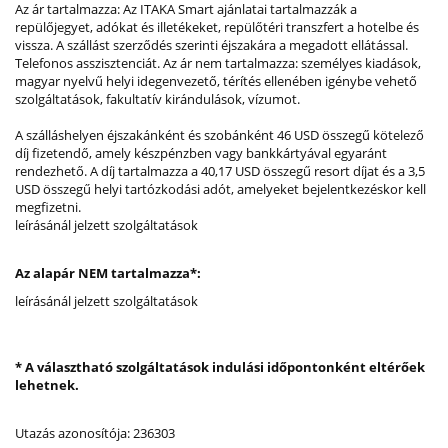
Az ár tartalmazza: Az ITAKA Smart ajánlatai tartalmazzák a
repülőjegyet, adókat és illetékeket, repülőtéri transzfert a hotelbe és
vissza. A szállást szerződés szerinti éjszakára a megadott ellátással.
Telefonos asszisztenciát. Az ár nem tartalmazza: személyes kiadások,
magyar nyelvű helyi idegenvezető, térítés ellenében igénybe vehető
szolgáltatások, fakultatív kirándulások, vízumot.
A szálláshelyen éjszakánként és szobánként 46 USD összegű kötelező
díj fizetendő, amely készpénzben vagy bankkártyával egyaránt
rendezhető. A díj tartalmazza a 40,17 USD összegű resort díjat és a 3,5
USD összegű helyi tartózkodási adót, amelyeket bejelentkezéskor kell
megfizetni.
leírásánál jelzett szolgáltatások
Az alapár NEM tartalmazza*:
leírásánál jelzett szolgáltatások
* A választható szolgáltatások indulási időpontonként eltérőek
lehetnek.
Utazás azonosítója: 236303