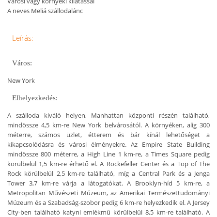
Városi vagy környéki kilátással
A neves Meliá szállodalánc
Leírás:
Város:
New York
Elhelyezkedés:
A szálloda kiváló helyen, Manhattan központi részén található,
mindössze 4,5 km-re New York belvárosától. A környéken, alig 300
méterre, számos üzlet, étterem és bár kínál lehetőséget a
kikapcsolódásra és városi élményekre. Az Empire State Building
mindössze 800 méterre, a High Line 1 km-re, a Times Square pedig
körülbelül 1,5 km-re érhető el. A Rockefeller Center és a Top of The
Rock körülbelül 2,5 km-re található, míg a Central Park és a Jenga
Tower 3,7 km-re várja a látogatókat. A Brooklyn-híd 5 km-re, a
Metropolitan Művészeti Múzeum, az Amerikai Természettudományi
Múzeum és a Szabadság-szobor pedig 6 km-re helyezkedik el. A Jersey
City-ben található katyni emlékmű körülbelül 8,5 km-re található. A