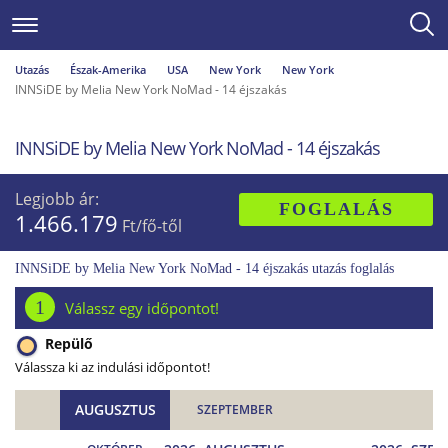
Utazás
Észak-Amerika
USA
New York
New York
INNSiDE by Melia New York NoMad - 14 éjszakás
INNSiDE by Melia New York NoMad - 14 éjszakás
Legjobb ár:
FOGLALÁS
1.466.179
Ft/fő-től
INNSiDE by Melia New York NoMad - 14 éjszakás utazás foglalás
1
Válassz egy időpontot!
Repülő
Válassza ki az indulási időpontot!
AUGUSZTUS
SZEPTEMBER