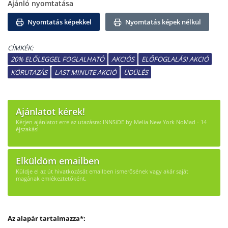
Ajánló nyomtatása
Nyomtatás képekkel
Nyomtatás képek nélkül
CÍMKÉK:
20% ELŐLEGGEL FOGLALHATÓ
AKCIÓS
ELŐFOGLALÁSI AKCIÓ
KÖRUTAZÁS
LAST MINUTE AKCIÓ
ÜDÜLÉS
Ajánlatot kérek!
Kérjen ajánlatot erre az utazásra: INNSiDE by Melia New York NoMad - 14
éjszakás!
Elküldöm emailben
Küldje el az út hivatkozását emailben ismerősének vagy akár saját
magának emlékeztetőként.
Az alapár tartalmazza*: