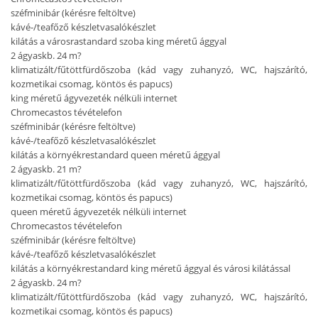
széf
minibár (kérésre feltöltve)
kávé-/teafőző készlet
vasalókészlet
kilátás a városra
standard szoba king méretű ággyal
2 ágyas
kb. 24 m?
klimatizált/fűtött
fürdőszoba (kád vagy zuhanyzó, WC, hajszárító,
kozmetikai csomag, köntös és papucs)
king méretű ágy
vezeték nélküli internet
Chromecastos tévé
telefon
széf
minibár (kérésre feltöltve)
kávé-/teafőző készlet
vasalókészlet
kilátás a környékre
standard queen méretű ággyal
2 ágyas
kb. 21 m?
klimatizált/fűtött
fürdőszoba (kád vagy zuhanyzó, WC, hajszárító,
kozmetikai csomag, köntös és papucs)
queen méretű ágy
vezeték nélküli internet
Chromecastos tévé
telefon
széf
minibár (kérésre feltöltve)
kávé-/teafőző készlet
vasalókészlet
kilátás a környékre
standard king méretű ággyal és városi kilátással
2 ágyas
kb. 24 m?
klimatizált/fűtött
fürdőszoba (kád vagy zuhanyzó, WC, hajszárító,
kozmetikai csomag, köntös és papucs)