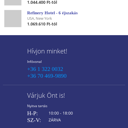
1.044.400 Ft-tól
Refinery Hotel - 6 éjszakás
USA, New York
1.069.610 Ft-tól
Hívjon minket!
Infóvonal
+36 1 322 0032
+36 70 469-9890
Várjuk Önt is!
Nyitva tartás
H-P:
10:00 - 18:00
SZ-V:
ZÁRVA