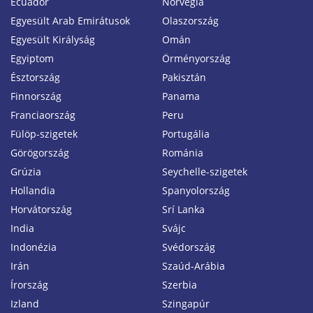
Ecuador
Norvégia
Egyesült Arab Emirátusok
Olaszország
Egyesült Királyság
Omán
Egyiptom
Örményország
Észtország
Pakisztán
Finnország
Panama
Franciaország
Peru
Fülöp-szigetek
Portugália
Görögország
Románia
Grúzia
Seychelle-szigetek
Hollandia
Spanyolország
Horvátország
Srí Lanka
India
Svájc
Indonézia
Svédország
Irán
Szaúd-Arábia
Írország
Szerbia
Izland
Szingapúr