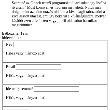
Szeretné az Önnek tetsző programokat/utazásokat egy listába
gyűjteni? Most könnyen és gyorsan megteheti. Nincs más
dolga, mint az adott utazás oldalon a kívánságlistához adni a
kiválasztott utazást, ami így bekerül a kívánságlistára, melyet
később ezen a felületen vagy profil oldaladon bármikor
megtekinthet.
Iratkozz fel Te is
hírlevelünkre!
Név
Hibás vagy hiányzó adat!
Email
Hibás vagy hiányzó adat!
Ide ne írj semmit!
Hibás vagy hiányzó adat!