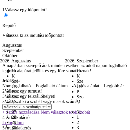
1
Válassz egy időpontot!
Repülő
Válassza ki az indulási időpontot!
Augusztus
Szeptember
Október
2026. Augusztus
2026. Szeptember
A naptárban szereplő árak minden esetben az adott napon foglalható
legjobb alapárat jelölik és egy főre vonatkoznak!
H
H
K
K
Jelölések:
Sze
Sze
Nem foglalható
Foglalható dátum
Akciós ajánlat
Legjobb ár
Cs
Cs
2
Válassz egy turnust!
P
P
3
Válassz egy felszállóhelyet!
Szo
Szo
3
Válasszd ki a szobát vagy utasok számát!
V
V
27
31
+ Szoba hozzáadása
Nem választok több szobát
28
1
4
Árkalkuláció
29
2
Lefoglalom
30
3
5
Árajánlatkérés