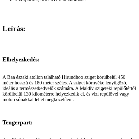
Leírás:
Elhelyezkedés:
A Baa északi atollon található Hirundhoo sziget körülbelül 450
méter hosszú és 180 méter széles. A sziget környéke lenyűgöző,
ideális a természetkedvelők számára. A Maldív-szigeteki repülőtértől
körülbelül 130 kilométerre helyezkedik el, és vízi repülővel vagy
motorcsónakkal lehet megközelíteni.
Tengerpart: