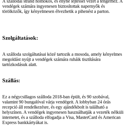
A szállodai strand homokos, és enyhe lejtéssel vezet a tengerhez. A
vendégek számára ingyenesen biztosítottak napernyők és
törölközők, így kényelmesen élvezhetik a pihenést a parton.
Szolgáltatások:
A szálloda szolgáltatásai közé tartozik a mosoda, amely kényelmes
megoldást nyújt a vendégek számára ruháik tisztítására
tartózkodásuk alatt.
Szállás:
Ez a négycsillagos szálloda 2018-ban épült, és 90 szobával,
valamint 90 bungalóval várja vendégeit. A lobbyban 24 órás
recepció áll rendelkezésre, és egy ajándékbolt is található a
helyszínen. A vendégek ingyenesen használhatják a vezeték nélküli
internetet, és a szálloda elfogadja a Visa, MasterCard és American
Express bankkártyákat is.