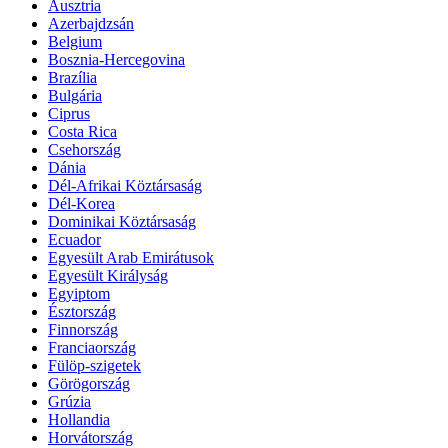
Ausztria
Azerbajdzsán
Belgium
Bosznia-Hercegovina
Brazília
Bulgária
Ciprus
Costa Rica
Csehország
Dánia
Dél-Afrikai Köztársaság
Dél-Korea
Dominikai Köztársaság
Ecuador
Egyesült Arab Emirátusok
Egyesült Királyság
Egyiptom
Észtország
Finnország
Franciaország
Fülöp-szigetek
Görögország
Grúzia
Hollandia
Horvátország