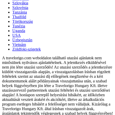
Szlovákia
Szlovénia
Tanzánia
Thaiföld
Törökország
Tunézia
Uganda
USA
Üzbegisztán
Vietnám
Zöldfoki-szigetek
A travelorigo.com weboldalon található utazási ajánlatok nem
minősülnek nyilvános ajánlattételnek. A jelentkezés elküldésével
nem jön létre utazási szerződés! Az utazási szerződés a jelentkezésre
küldött visszaigazolás alapján, a visszaigazolásban írásban rögzített
feltételek szerint az utazási díj előlegének megfizetése és a kért
dokumentumok aláírt példányainak visszajuttatása után, a szabad
helyek függvényében jön létre a Travelorigo Hungary Kft. illetve
utazásszervező partnereinek utazási feltételei és utazási szerződései
alapján! A honlapon szereplő helyesírási hibákért, az időközben
aktualitását vesztett árakért és akciókért, illetve az árkalkulációs
program esetleges hibáiért a felelősséget nem vállaljuk. Kizárólag a
Travelorigo Hungary Kft. által írásban visszaigazolt árak,
árajánlatok tekintendők véglegesnek a szabad helyek függvényében!