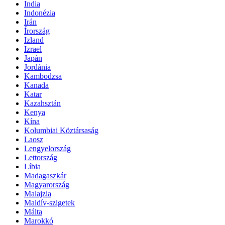
India
Indonézia
Irán
Írország
Izland
Izrael
Japán
Jordánia
Kambodzsa
Kanada
Katar
Kazahsztán
Kenya
Kína
Kolumbiai Köztársaság
Laosz
Lengyelország
Lettország
Líbia
Madagaszkár
Magyarország
Malajzia
Maldív-szigetek
Málta
Marokkó