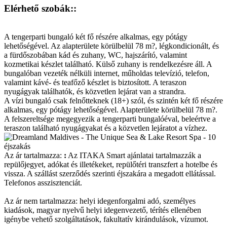
Elérhető szobák::
A tengerparti bungaló két fő részére alkalmas, egy pótágy
lehetőségével. Az alapterülete körülbelül 78 m?, légkondicionált, és
a fürdőszobában kád és zuhany, WC, hajszárító, valamint
kozmetikai készlet található. Külső zuhany is rendelkezésre áll. A
bungalóban vezeték nélküli internet, műholdas televízió, telefon,
valamint kávé- és teafőző készlet is biztosított. A teraszon
nyugágyak találhatók, és közvetlen lejárat van a strandra.
A vízi bungaló csak felnőtteknek (18+) szól, és szintén két fő részére
alkalmas, egy pótágy lehetőségével. Alapterülete körülbelül 78 m?.
A felszereltsége megegyezik a tengerparti bungalóéval, beleértve a
teraszon található nyugágyakat és a közvetlen lejáratot a vízhez.
Az ár tartalmazza:
:
Az ITAKA Smart ajánlatai tartalmazzák a
repülőjegyet, adókat és illetékeket, repülőtéri transzfert a hotelbe és
vissza. A szállást szerződés szerinti éjszakára a megadott ellátással.
Telefonos asszisztenciát.
Az ár nem tartalmazza: helyi idegenforgalmi adó, személyes
kiadások, magyar nyelvű helyi idegenvezető, térítés ellenében
igénybe vehető szolgáltatások, fakultatív kirándulások, vízumot.