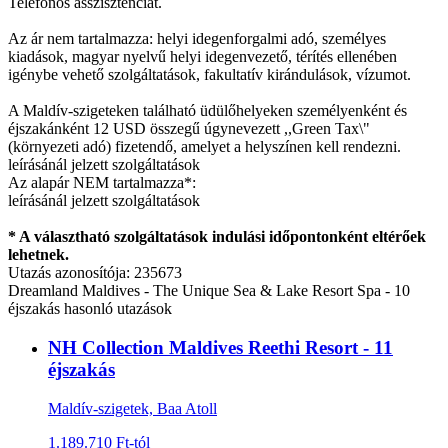
Telefonos asszisztenciát.
Az ár nem tartalmazza: helyi idegenforgalmi adó, személyes
kiadások, magyar nyelvű helyi idegenvezető, térítés ellenében
igénybe vehető szolgáltatások, fakultatív kirándulások, vízumot.
A Maldív-szigeteken található üdülőhelyeken személyenként és
éjszakánként 12 USD összegű úgynevezett ,,Green Tax\"
(környezeti adó) fizetendő, amelyet a helyszínen kell rendezni.
leírásánál jelzett szolgáltatások
Az alapár NEM tartalmazza*:
leírásánál jelzett szolgáltatások
* A választható szolgáltatások indulási időpontonként eltérőek
lehetnek.
Utazás azonosítója: 235673
Dreamland Maldives - The Unique Sea & Lake Resort Spa - 10
éjszakás hasonló utazások
NH Collection Maldives Reethi Resort - 11
éjszakás
Maldív-szigetek, Baa Atoll
1.189.710 Ft-tól