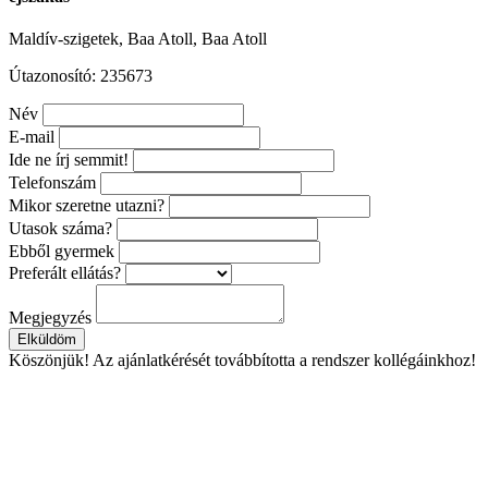
Maldív-szigetek, Baa Atoll, Baa Atoll
Útazonosító: 235673
Név
E-mail
Ide ne írj semmit!
Telefonszám
Mikor szeretne utazni?
Utasok száma?
Ebből gyermek
Preferált ellátás?
Megjegyzés
Elküldöm
Köszönjük!
Az ajánlatkérését továbbította a rendszer kollégáinkhoz!