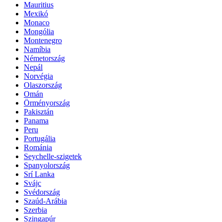
Mauritius
Mexikó
Monaco
Mongólia
Montenegro
Namíbia
Németország
Nepál
Norvégia
Olaszország
Omán
Örményország
Pakisztán
Panama
Peru
Portugália
Románia
Seychelle-szigetek
Spanyolország
Srí Lanka
Svájc
Svédország
Szaúd-Arábia
Szerbia
Szingapúr