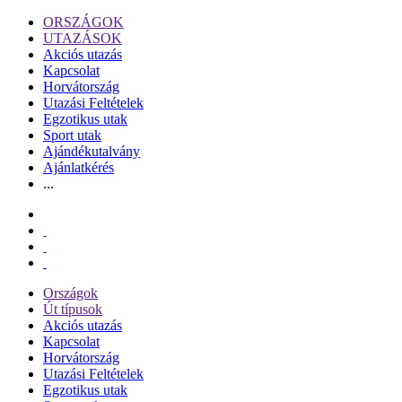
ORSZÁGOK
UTAZÁSOK
Akciós utazás
Kapcsolat
Horvátország
Utazási Feltételek
Egzotikus utak
Sport utak
Ajándékutalvány
Ajánlatkérés
...
Országok
Út típusok
Akciós utazás
Kapcsolat
Horvátország
Utazási Feltételek
Egzotikus utak