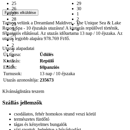
25
29
26
30
Foglalás elküldése
27
1
28
2
Tartson velünk a Dreamland Maldives - The Unique Sea & Lake
29
3
Resort Spa - 10 éjszakás utazásra! A kiutazás repülővel történik,
30
4
félpanziós ellátással. Az utazás időtartama 13 nap / 10 éjszaka. Az
31
utazás legjobb alapára 978.769 Ft/fő.
1
2
Utazás alapadatai
3
Út típusa:
Üdülés
4
Kiutazás:
5
Repülő
6
Ellátás:
félpanziós
Turnusok:
13 nap / 10 éjszaka
Utazás azonosítója:
235673
Kívánságlistára teszem
Szállás jellemzők
csodálatos, fehér homokos strand veszi körül
természetes fürdőtó
tágas és kényelmes bungalók
vízi sportok, beleértve a búvárkodást