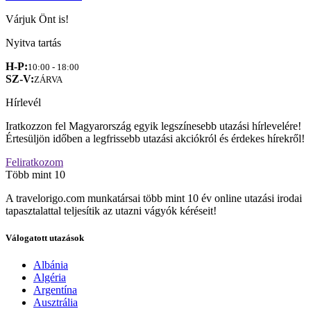
Várjuk Önt is!
Nyitva tartás
H-P:
10:00 - 18:00
SZ-V:
ZÁRVA
Hírlevél
Iratkozzon fel Magyarország egyik legszínesebb utazási hírlevelére!
Értesüljön időben a legfrissebb utazási akciókról és érdekes hírekről!
Feliratkozom
Több mint 10
A travelorigo.com munkatársai több mint 10 év online utazási irodai
tapasztalattal teljesítik az utazni vágyók kéréseit!
Válogatott utazások
Albánia
Algéria
Argentína
Ausztrália