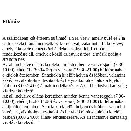
Ellátás:
A szállodában két étterem található: a Sea View, amely büfé és ? la
carte ételeket kínál nemzetközi konyhával, valamint a Lake View,
amely ? la carte nemzetközi ételeket szolgál fel. Két bár is
rendelkezésre áll, amelyek közül az egyik a tóra, a másik pedig a
strandra néz.
Az all inclusive ellátás keretében minden benne van: reggeli (7.30-
10.00), ebéd (12.30-14.00) és vacsora (19.30-21.00) büféformában
a kijelölt étteremben. Snackek a kijelölt helyen és időben, valamint
kávé, tea, alkoholmentes italok és helyi alkoholos italok a kijelölt
bárban (8.00-24.00) állnak rendelkezésre. Az all inclusive karszalag
viselése kötelező.
Az all inclusive ellátás keretében minden benne van: reggeli (7.30-
10.00), ebéd (12.30-14.00) és vacsora (19.30-21.00) büféformában
a kijelölt étteremben. Snackek a kijelölt helyen és időben, valamint
kávé, tea, alkoholmentes italok és helyi alkoholos italok a kijelölt
bárban (8.00-24.00) állnak rendelkezésre. Az all inclusive karszalag
viselése kötelező.