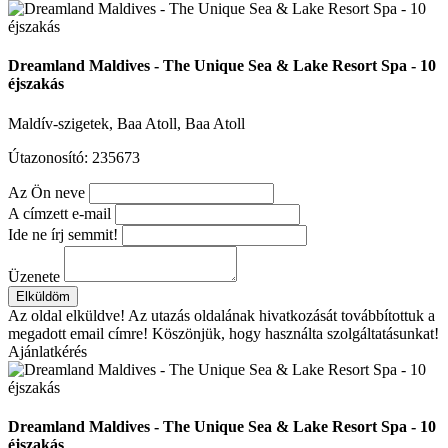
Dreamland Maldives - The Unique Sea & Lake Resort Spa - 10
éjszakás
Maldív-szigetek, Baa Atoll, Baa Atoll
Útazonosító: 235673
Az Ön neve
A címzett e-mail
Ide ne írj semmit!
Üzenete
Elküldöm
Az oldal elküldve!
Az utazás oldalának hivatkozását továbbítottuk a
megadott email címre! Köszönjük, hogy használta szolgáltatásunkat!
Ajánlatkérés
Dreamland Maldives - The Unique Sea & Lake Resort Spa - 10
éjszakás