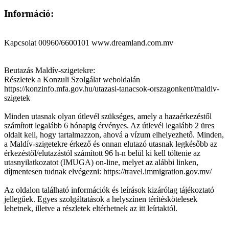
Információ:
Kapcsolat 00960/6600101 www.dreamland.com.mv
Beutazás Maldív-szigetekre:
Részletek a Konzuli Szolgálat weboldalán
https://konzinfo.mfa.gov.hu/utazasi-tanacsok-orszagonkent/maldiv-
szigetek
Minden utasnak olyan útlevél szükséges, amely a hazaérkezéstől
számított legalább 6 hónapig érvényes. Az útlevél legalább 2 üres
oldalt kell, hogy tartalmazzon, ahová a vízum elhelyezhető. Minden,
a Maldív-szigetekre érkező és onnan elutazó utasnak legkésőbb az
érkezéstől/elutazástól számított 96 h-n belül ki kell töltenie az
utasnyilatkozatot (IMUGA) on-line, melyet az alábbi linken,
díjmentesen tudnak elvégezni: https://travel.immigration.gov.mv/
Az oldalon található információk és leírások kizárólag tájékoztató
jellegűek. Egyes szolgáltatások a helyszínen térítéskötelesek
lehetnek, illetve a részletek eltérhetnek az itt leírtaktól.