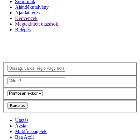
Sport utak
Ajándékutalvány
Ajánlatkérés
Kedvencek
Megtekintett utazások
Belépés
Keresés
Utazás
Ázsia
Maldív-szigetek
Baa Atoll