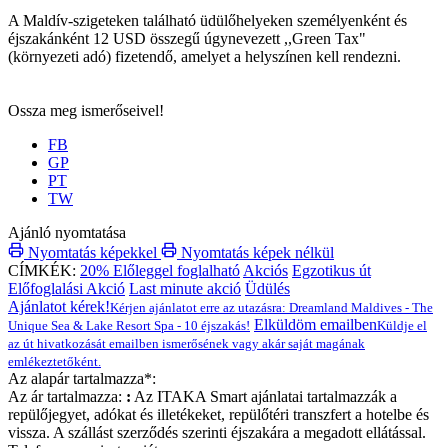
A Maldív-szigeteken található üdülőhelyeken személyenként és
éjszakánként 12 USD összegű úgynevezett ,,Green Tax"
(környezeti adó) fizetendő, amelyet a helyszínen kell rendezni.
Ossza meg ismerőseivel!
FB
GP
PT
TW
Ajánló nyomtatása
Nyomtatás képekkel
Nyomtatás képek nélkül
CÍMKÉK:
20% Előleggel foglalható
Akciós
Egzotikus út
Előfoglalási Akció
Last minute akció
Üdülés
Ajánlatot kérek!
Kérjen ajánlatot erre az utazásra: Dreamland Maldives - The
Elküldöm emailben
Unique Sea & Lake Resort Spa - 10 éjszakás!
Küldje el
az út hivatkozását emailben ismerősének vagy akár saját magának
emlékeztetőként.
Az alapár tartalmazza*:
Az ár tartalmazza:
:
Az ITAKA Smart ajánlatai tartalmazzák a
repülőjegyet, adókat és illetékeket, repülőtéri transzfert a hotelbe és
vissza. A szállást szerződés szerinti éjszakára a megadott ellátással.