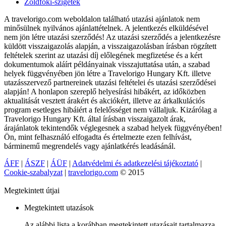
Zöldfoki-szigetek
A travelorigo.com weboldalon található utazási ajánlatok nem
minősülnek nyilvános ajánlattételnek. A jelentkezés elküldésével
nem jön létre utazási szerződés! Az utazási szerződés a jelentkezésre
küldött visszaigazolás alapján, a visszaigazolásban írásban rögzített
feltételek szerint az utazási díj előlegének megfizetése és a kért
dokumentumok aláírt példányainak visszajuttatása után, a szabad
helyek függvényében jön létre a Travelorigo Hungary Kft. illetve
utazásszervező partnereinek utazási feltételei és utazási szerződései
alapján! A honlapon szereplő helyesírási hibákért, az időközben
aktualitását vesztett árakért és akciókért, illetve az árkalkulációs
program esetleges hibáiért a felelősséget nem vállaljuk. Kizárólag a
Travelorigo Hungary Kft. által írásban visszaigazolt árak,
árajánlatok tekintendők véglegesnek a szabad helyek függvényében!
Ön, mint felhasználó elfogadta és értelmezte ezen felhívást,
bárminemű megrendelés vagy ajánlatkérés leadásánál.
ÁFF
|
ÁSZF
|
ÁÜF
|
Adatvédelmi és adatkezelési tájékoztató
|
Cookie-szabalyzat
|
travelorigo.com
© 2015
Megtekintett útjai
Megtekintett utazások
Az alábbi lista a korábban megtekintett utazásait tartalmazza.