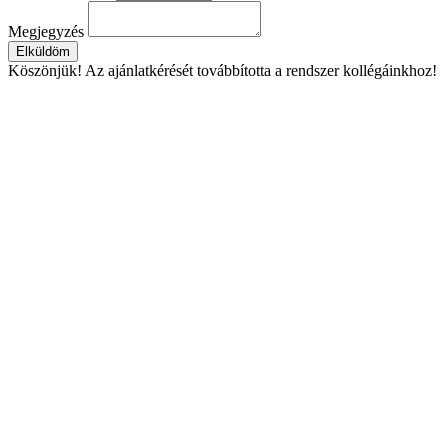
Megjegyzés
Elküldöm
Köszönjük!
Az ajánlatkérését továbbította a rendszer kollégáinkhoz!