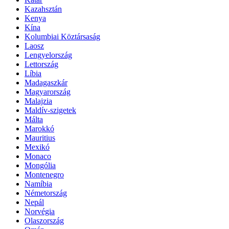
Kazahsztán
Kenya
Kína
Kolumbiai Köztársaság
Laosz
Lengyelország
Lettország
Líbia
Madagaszkár
Magyarország
Malajzia
Maldív-szigetek
Málta
Marokkó
Mauritius
Mexikó
Monaco
Mongólia
Montenegro
Namíbia
Németország
Nepál
Norvégia
Olaszország