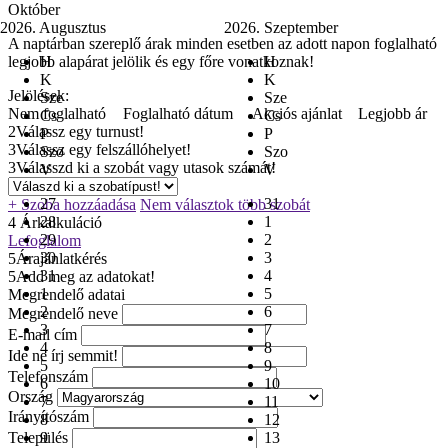
Október
2026. Augusztus
2026. Szeptember
A naptárban szereplő árak minden esetben az adott napon foglalható
legjobb alapárat jelölik és egy főre vonatkoznak!
H
H
K
K
Jelölések:
Sze
Sze
Nem foglalható
Foglalható dátum
Akciós ajánlat
Legjobb ár
Cs
Cs
2
Válassz egy turnust!
P
P
3
Válassz egy felszállóhelyet!
Szo
Szo
3
Válasszd ki a szobát vagy utasok számát!
V
V
27
31
+ Szoba hozzáadása
Nem választok több szobát
28
1
4
Árkalkuláció
29
2
Lefoglalom
30
3
5
Árajánlatkérés
31
4
5
Add meg az adatokat!
1
5
Megrendelő adatai
2
6
Megrendelő neve
3
7
E-mail cím
4
8
Ide ne írj semmit!
5
9
Telefonszám
6
10
Ország
7
11
Irányítószám
8
12
Település
9
13