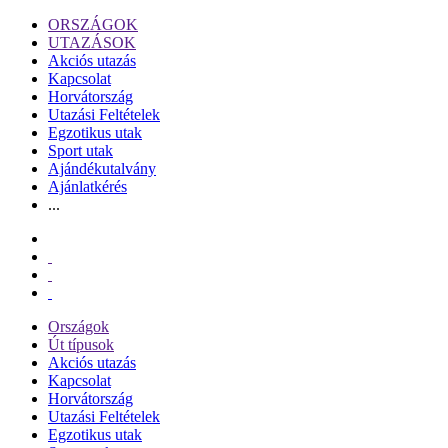
ORSZÁGOK
UTAZÁSOK
Akciós utazás
Kapcsolat
Horvátország
Utazási Feltételek
Egzotikus utak
Sport utak
Ajándékutalvány
Ajánlatkérés
...
Országok
Út típusok
Akciós utazás
Kapcsolat
Horvátország
Utazási Feltételek
Egzotikus utak