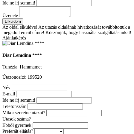
Ide ne írj semmit!
Üzenete
Elküldöm
Az oldal elküldve!
Az utazás oldalának hivatkozását továbbítottuk a
megadott email címre! Köszönjük, hogy használta szolgáltatásunkat!
Ajánlatkérés
Diar Lemdina ****
Tunézia, Hammamet
Útazonosító: 199520
Név
E-mail
Ide ne írj semmit!
Telefonszám
Mikor szeretne utazni?
Utasok száma?
Ebből gyermek
Preferált ellátás?