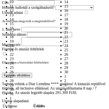
10
14
Cím
11
15
Honnan hallottál a szolgáltatásról?
12
16
Utasok adatai
13
17
14
18
Az első utas megyezik a megrendelővel?
15
19
16
20
1. utas neve
17
21
Születési dátum
18
22
19
23
Megjegyzés
20
24
Fizetési és utazási feltételek
21
25
22
26
23
27
Elfogadom a biztosítási feltételeket
24
28
25
29
26
30
Foglalás elküldése
27
1
28
2
Tartson velünk a Diar Lemdina **** utazásra! A kiutazás repülővel
29
3
történik, all inclusive ellátással. Az utazás időtartama 8 nap / 7
30
4
éjszaka. Az utazás legjobb alapára 291.309 Ft/fő.
31
1
Utazás alapadatai
2
Út típusa:
Üdülés
3