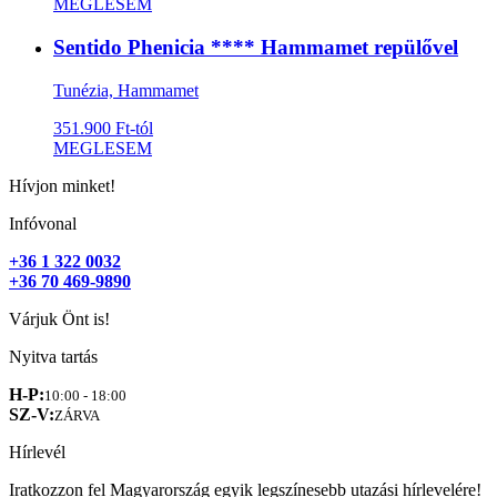
MEGLESEM
Sentido Phenicia **** Hammamet repülővel
Tunézia, Hammamet
351.900 Ft-tól
MEGLESEM
Hívjon minket!
Infóvonal
+36 1 322 0032
+36 70 469-9890
Várjuk Önt is!
Nyitva tartás
H-P:
10:00 - 18:00
SZ-V:
ZÁRVA
Hírlevél
Iratkozzon fel Magyarország egyik legszínesebb utazási hírlevelére!