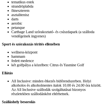
tematikus estek
strandröplabda
fitneszterem
asztalitenisz
darts
aerobic
petanque
Carthage Land szórakoztató- és csúszdapark (a szálloda
vendégeinek ingyenes)
Sport és szórakozás térítés ellenében
wellness-központ
hammam
fedett medence
két golfpálya a közelben: Citrus és Yasmine Golf
Ellátás
All Inclusive: minden étkezés büférendszerben. Helyi
alkoholos és alkoholmentes italok 10.00 és 24.00 óra között.
Az All Inclusive szállodák szolgáltatásai bizonyos
részletekben szállodánként eltérhetnek.
Szálláshely besorolás