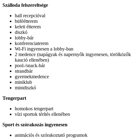
Szálloda felszereltsége
hall recepcióval
büféétterem
keleti étterem
diszkó
lobby-bár
konferenciaterem
Wi-Fi ingyenesen a lobby-ban
2 medence (napágyak és napernyők ingyenesen, törölközők
kaució ellenében)
pool-/snack-bár
strandbár
gyermekmedence
miniklub
minidiszkó
Tengerpart
homokos tengerpart
vízi sportok térítés ellenében
Sport és szórakozás ingyenesen
animációs és szórakoztató programok