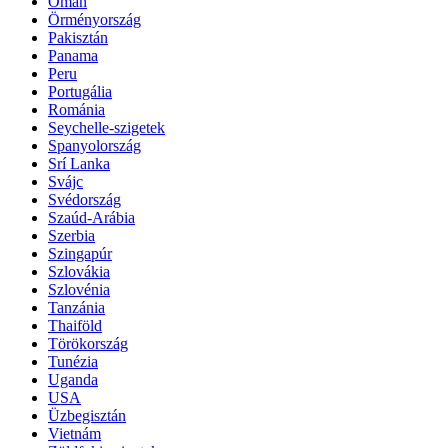
Omán
Örményország
Pakisztán
Panama
Peru
Portugália
Románia
Seychelle-szigetek
Spanyolország
Srí Lanka
Svájc
Svédország
Szaúd-Arábia
Szerbia
Szingapúr
Szlovákia
Szlovénia
Tanzánia
Thaiföld
Törökország
Tunézia
Uganda
USA
Üzbegisztán
Vietnám