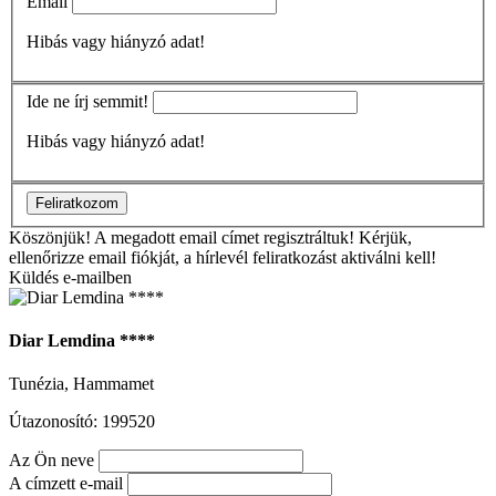
Email
Hibás vagy hiányzó adat!
Ide ne írj semmit!
Hibás vagy hiányzó adat!
Feliratkozom
Köszönjük!
A megadott email címet regisztráltuk! Kérjük,
ellenőrizze email fiókját, a hírlevél feliratkozást aktiválni kell!
Küldés e-mailben
Diar Lemdina ****
Tunézia, Hammamet
Útazonosító: 199520
Az Ön neve
A címzett e-mail