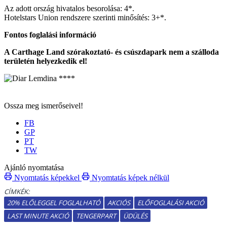
Az adott ország hivatalos besorolása: 4*.
Hotelstars Union rendszere szerinti minősítés: 3+*.
Fontos foglalási információ
A Carthage Land szórakoztató- és csúszdapark nem a szálloda
területén helyezkedik el!
Ossza meg ismerőseivel!
FB
GP
PT
TW
Ajánló nyomtatása
Nyomtatás képekkel
Nyomtatás képek nélkül
CÍMKÉK:
20% ELŐLEGGEL FOGLALHATÓ
AKCIÓS
ELŐFOGLALÁSI AKCIÓ
LAST MINUTE AKCIÓ
TENGERPART
ÜDÜLÉS