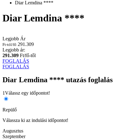
Diar Lemdina ****
Diar Lemdina ****
Legjobb Ár
291.309
Ft-tól/fő
Legjobb ár:
291.309
Ft/fő-től
FOGLALÁS
FOGLALÁS
Diar Lemdina **** utazás foglalás
1
Válassz egy időpontot!
Repülő
Válassza ki az indulási időpontot!
Augusztus
Szeptember