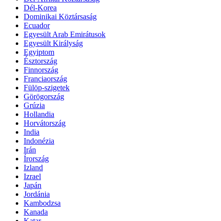
Dél-Korea
Dominikai Köztársaság
Ecuador
Egyesült Arab Emirátusok
Egyesült Királyság
Egyiptom
Észtország
Finnország
Franciaország
Fülöp-szigetek
Görögország
Grúzia
Hollandia
Horvátország
India
Indonézia
Irán
Írország
Izland
Izrael
Japán
Jordánia
Kambodzsa
Kanada
Katar