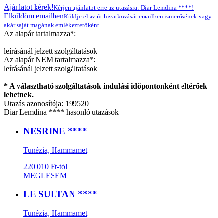
Ajánlatot kérek!
Kérjen ajánlatot erre az utazásra: Diar Lemdina ****!
Elküldöm emailben
Küldje el az út hivatkozását emailben ismerősének vagy
akár saját magának emlékeztetőként.
Az alapár tartalmazza*:
leírásánál jelzett szolgáltatások
Az alapár NEM tartalmazza*:
leírásánál jelzett szolgáltatások
* A választható szolgáltatások indulási időpontonként eltérőek
lehetnek.
Utazás azonosítója: 199520
Diar Lemdina **** hasonló utazások
NESRINE ****
Tunézia, Hammamet
220.010 Ft-tól
MEGLESEM
LE SULTAN ****
Tunézia, Hammamet