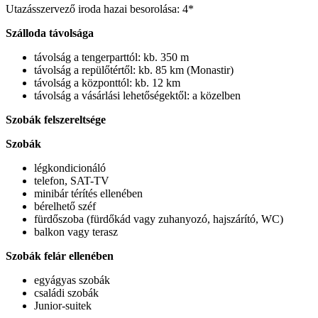
Utazásszervező iroda hazai besorolása: 4*
Szálloda távolsága
távolság a tengerparttól: kb. 350 m
távolság a repülőtértől: kb. 85 km (Monastir)
távolság a központtól: kb. 12 km
távolság a vásárlási lehetőségektől: a közelben
Szobák felszereltsége
Szobák
légkondicionáló
telefon, SAT-TV
minibár térítés ellenében
bérelhető széf
fürdőszoba (fürdőkád vagy zuhanyozó, hajszárító, WC)
balkon vagy terasz
Szobák felár ellenében
egyágyas szobák
családi szobák
Junior-suitek