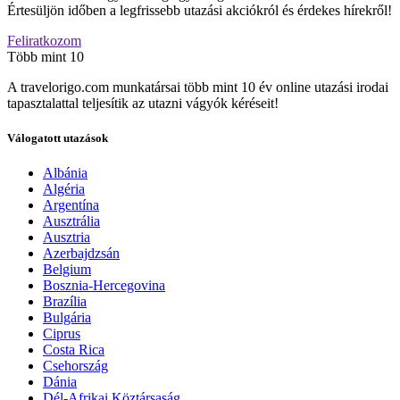
Értesüljön időben a legfrissebb utazási akciókról és érdekes hírekről!
Feliratkozom
Több mint 10
A travelorigo.com munkatársai több mint 10 év online utazási irodai
tapasztalattal teljesítik az utazni vágyók kéréseit!
Válogatott utazások
Albánia
Algéria
Argentína
Ausztrália
Ausztria
Azerbajdzsán
Belgium
Bosznia-Hercegovina
Brazília
Bulgária
Ciprus
Costa Rica
Csehország
Dánia
Dél-Afrikai Köztársaság