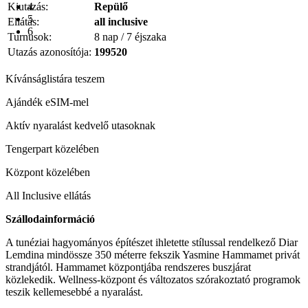
Kiutazás:
4
Repülő
5
Ellátás:
all inclusive
6
Turnusok:
8 nap / 7 éjszaka
Utazás azonosítója:
199520
Kívánságlistára teszem
Ajándék eSIM-mel
Aktív nyaralást kedvelő utasoknak
Tengerpart közelében
Központ közelében
All Inclusive ellátás
Szállodainformáció
A tunéziai hagyományos építészet ihletette stílussal rendelkező Diar
Lemdina mindössze 350 méterre fekszik Yasmine Hammamet privát
strandjától. Hammamet központjába rendszeres buszjárat
közlekedik. Wellness-központ és változatos szórakoztató programok
teszik kellemesebbé a nyaralást.