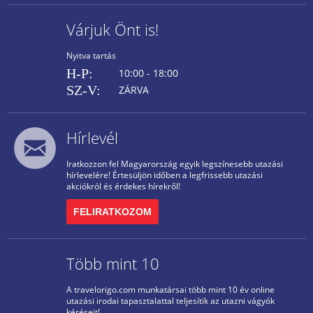
Várjuk Önt is!
Nyitva tartás
H-P:
10:00 - 18:00
SZ-V:
ZÁRVA
Hírlevél
Iratkozzon fel Magyarország egyik legszínesebb utazási
hírlevelére! Értesüljön időben a legfrissebb utazási
akciókról és érdekes hírekről!
FELIRATKOZOM
Több mint 10
A travelorigo.com munkatársai több mint 10 év online
utazási irodai tapasztalattal teljesítik az utazni vágyók
kéréseit!