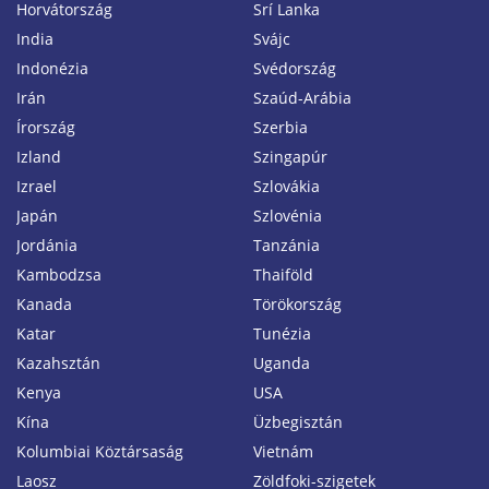
Horvátország
Srí Lanka
India
Svájc
Indonézia
Svédország
Irán
Szaúd-Arábia
Írország
Szerbia
Izland
Szingapúr
Izrael
Szlovákia
Japán
Szlovénia
Jordánia
Tanzánia
Kambodzsa
Thaiföld
Kanada
Törökország
Katar
Tunézia
Kazahsztán
Uganda
Kenya
USA
Kína
Üzbegisztán
Kolumbiai Köztársaság
Vietnám
Laosz
Zöldfoki-szigetek