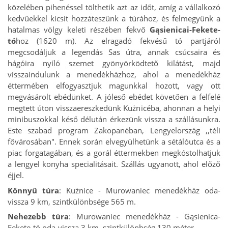
közelében pihenéssel tölthetik azt az időt, amíg a vállalkozó
kedvűekkel kicsit hozzáteszünk a túrához, és felmegyünk a
hatalmas völgy keleti részében fekvő
Gąsienicai-Fekete-
tó
hoz (1620 m). Az elragadó fekvésű tó partjáról
megcsodáljuk a legendás Sas útra, annak csúcsaira és
hágóira nyíló szemet gyönyörködtető kilátást, majd
visszaindulunk a menedékházhoz, ahol a menedékház
éttermében elfogyasztjuk magunkkal hozott, vagy ott
megvásárolt ebédünket. A jóleső ebédet követően a felfelé
megtett úton visszaereszkedünk Kużnicéba, ahonnan a helyi
minibuszokkal késő délután érkezünk vissza a szállásunkra.
Este szabad program Zakopanéban, Lengyelország ,,téli
fővárosában". Ennek során elvegyülhetünk a sétálóutca és a
piac forgatagában, és a gorál éttermekben megkóstolhatjuk
a lengyel konyha specialitásait. Szállás ugyanott, ahol előző
éjjel.
Könnyű túra
: Kużnice - Murowaniec menedékház oda-
vissza 9 km, szintkülönbsége 565 m.
Nehezebb túra
: Murowaniec menedékház - Gąsienica-
Fekete-tó oda-vissza 3 km, szintkülönbség 130 méter.