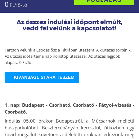
FOGLALÁS
0
Ft/fő-től
Az összes indulási időpont elmúlt,
vedd fel velünk a kapcsolatot!
Tartson velünk a Csodás ősz a Tátrában utazásra! A kiutazás történik.
Az utazás időtartama nap nonstop utazással. Az utazás legjobb
alapára 0 Ft/fő.
KÍVÁNSÁGLISTÁRA TESZEM
1. nap:
Budapest - Csorbató. Csorbató - Fátyol-vízesés -
Csorbató.
Indulás 05.00 órakor Budapestről, a Műcsarnok melletti
buszparkolóból. Besztercebányán keresztül, útközben egy
rövid megállót követően a délelőtti órákban érkezünk meg