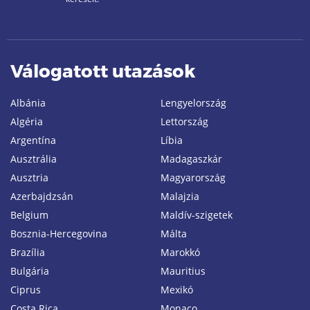
Válogatott utazások
Albánia
Lengyelország
Algéria
Lettország
Argentína
Líbia
Ausztrália
Madagaszkár
Ausztria
Magyarország
Azerbajdzsán
Malajzia
Belgium
Maldív-szigetek
Bosznia-Hercegovina
Málta
Brazília
Marokkó
Bulgária
Mauritius
Ciprus
Mexikó
Costa Rica
Monaco