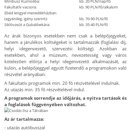
Minibusz Kuznicéba:
kb. 20 PLN/nap/fő
Fakultatív vacsora:
kb. 90 PLN/fő/alkalom
Ebéd lengyel menedékházban
(egyénileg, igény szerint):
kb. 70-90 PLN/fő
Siklóvasút a Gubalówkára:
kb. 35-40 PLN/fő
Az árak bizonyos esetekben nem csak a belépőjegyeket,
hanem a járulékos költségeket is tartalmazzák (foglalási díj,
helyi idegenvezető, szervezési költség). Azokban az
esetekben, ahol a múzeum, nevezetesség vagy város
kötelezően előírja a helyi idegenvezető alkalmazását, az
külön, a belépőjeggyel együtt fizetendő a programokon való
részvétel arányában.
A fakultatív programok min. 20 fő részvételével indulnak.
Az utazás min. 35 fő részvételével indul.
A programok sorrendje az időjárás, a nyitva tartások és
a foglalások függvényében változhat.
Az ár tartalmazza:
- utazás autóbusszal