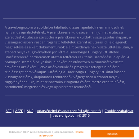
A travelorigo.com weboldalon található utazási ajánlatok nem minősülnek
nyilvános ajánlattételnek. A jelentkezés elküldésével nem jön létre utazási
szerződés! Az utazási szerződés a jelentkezésre küldött visszaigazolás alapján, a
visszaigazolásban írásban rögzített feltételek szerint az utazási díj előlegének
megfizetése és a kért dokumentumok aláírt példányainak visszajuttatása után, a
szabad helyek függvényében jön létre a Travelorigo Hungary Kft. illetve
utazásszervező partnereinek utazási feltételei és utazási szerződései alapján! A
honlapon szereplő helyesírási hibákért, az időközben aktualitását vesztett
árakért és akciókért, illetve az árkalkulációs program esetleges hibáiért a
felelősséget nem vállaljuk. Kizárólag a Travelorigo Hungary Kft. által írásban
visszaigazolt árak, árajánlatok tekintendők véglegesnek a szabad helyek
függvényében! Ön, mint felhasználó elfogadta és értelmezte ezen felhívást,
bárminemű megrendelés vagy ajánlatkérés leadásánál.
ÁFF
|
ÁSZF
|
ÁÜF
|
Adatvédelmi és adatkezelési tájékoztató
|
Cookie-szabalyzat
|
travelorigo.com
© 2015
Oldalunkon HTTP-sütiket használunk a jobb működésért.
További
Rendben
információk