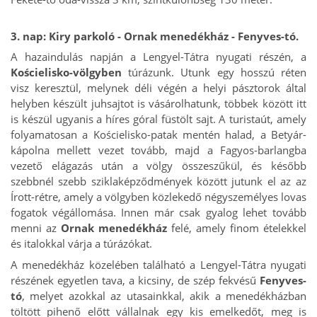
3. nap:
Kiry parkoló - Ornak menedékház - Fenyves-tó.
A hazaindulás napján a Lengyel-Tátra nyugati részén, a
Kościelisko-völgyben
túrázunk. Utunk egy hosszú réten
visz keresztül, melynek déli végén a helyi pásztorok által
helyben készült juhsajtot is vásárolhatunk, többek között itt
is készül ugyanis a híres góral füstölt sajt. A turistaút, amely
folyamatosan a Kościelisko-patak mentén halad, a Betyár-
kápolna mellett vezet tovább, majd a Fagyos-barlangba
vezető elágazás után a völgy összeszűkül, és később
szebbnél szebb sziklaképződmények között
jutunk el az az
Írott-rétre, amely a völgyben közlekedő négyszemélyes lovas
fogatok végállomása.
Innen már csak gyalog lehet tovább
menni az
Ornak menedékház
felé, amely finom ételekkel
és italokkal várja a túrázókat.
A menedékház közelében található a Lengyel-Tátra nyugati
részének egyetlen tava, a kicsiny, de szép fekvésű
Fenyves-
tó
, melyet azokkal az utasainkkal, akik a menedékházban
töltött pihenő előtt vállalnak egy kis emelkedőt, meg is