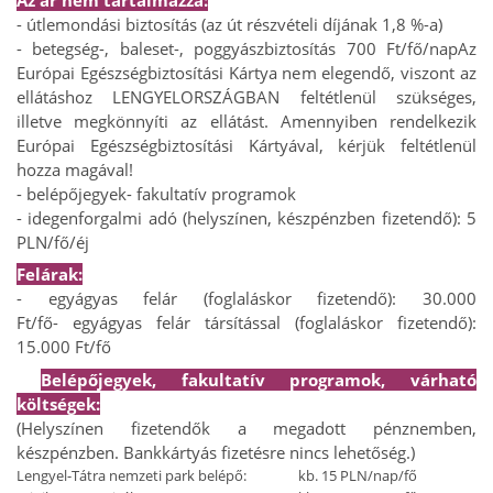
- útlemondási biztosítás (az út részvételi díjának 1,8 %-a)
- betegség-, baleset-, poggyászbiztosítás 700 Ft/fő/nap
Az
Európai Egészségbiztosítási Kártya nem elegendő, viszont az
ellátáshoz LENGYELORSZÁGBAN feltétlenül szükséges,
illetve megkönnyíti az ellátást. Amennyiben rendelkezik
Európai Egészségbiztosítási Kártyával, kérjük feltétlenül
hozza magával!
- belépőjegyek
- fakultatív programok
- idegenforgalmi adó (helyszínen, készpénzben fizetendő): 5
PLN/fő/éj
Felárak:
- egyágyas felár (foglaláskor fizetendő): 30.000
Ft/fő
- egyágyas felár társítással (foglaláskor fizetendő):
15.000 Ft/fő
Belépőjegyek, fakultatív programok, várható
költségek:
(Helyszínen fizetendők a megadott pénznemben,
készpénzben. Bankkártyás fizetésre nincs lehetőség.)
Lengyel-Tátra nemzeti park belépő:
kb. 15 PLN/nap/fő