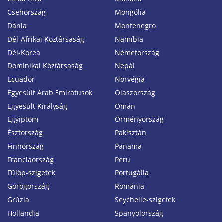
Csehország
Mongólia
Dánia
Montenegro
Dél-Afrikai Köztársaság
Namíbia
Dél-Korea
Németország
Dominikai Köztársaság
Nepál
Ecuador
Norvégia
Egyesült Arab Emirátusok
Olaszország
Egyesült Királyság
Omán
Egyiptom
Örményország
Észtország
Pakisztán
Finnország
Panama
Franciaország
Peru
Fülöp-szigetek
Portugália
Görögország
Románia
Grúzia
Seychelle-szigetek
Hollandia
Spanyolország