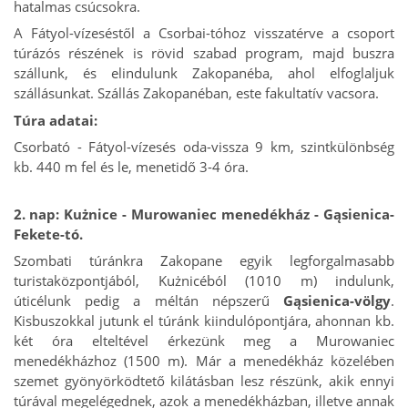
hatalmas csúcsokra.
A Fátyol-vízeséstől a Csorbai-tóhoz visszatérve a csoport
túrázós részének is rövid szabad program, majd buszra
szállunk, és elindulunk Zakopanéba, ahol elfoglaljuk
szállásunkat. Szállás Zakopanéban, este fakultatív vacsora.
Túra adatai:
Csorbató - Fátyol-vízesés oda-vissza 9 km, szintkülönbség
kb. 440 m fel és le, menetidő 3-4 óra.
2. nap:
Kużnice - Murowaniec menedékház - Gąsienica-
Fekete-tó.
Szombati túránkra Zakopane egyik legforgalmasabb
turistaközpontjából, Kużnicéból (1010 m) indulunk,
úticélunk pedig a méltán népszerű
Gąsienica-völgy
.
Kisbuszokkal jutunk el túránk kiindulópontjára, ahonnan kb.
két óra elteltével érkezünk meg a Murowaniec
menedékházhoz (1500 m). Már a menedékház közelében
szemet gyönyörködtető kilátásban lesz részünk, akik ennyi
túrával megelégednek, azok a menedékházban, illetve annak