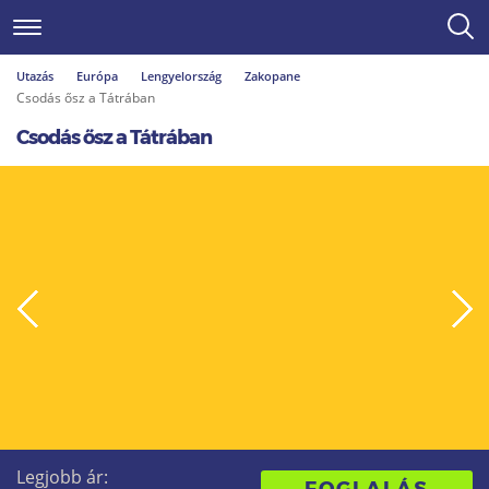
Utazás
Európa
Lengyelország
Zakopane
Csodás ősz a Tátrában
Csodás ősz a Tátrában
Legjobb ár: