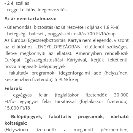
- 2 éj szállás
- reggeli ellátás
- idegenvezetés
Az ár nem tartalmazza:
- útlemondási biztosítás (az út részvételi díjának 1,8 %-a)
- betegség-, baleset-, poggyászbiztosítás 700 Ft/fő/nap
Az Európai Egészségbiztosítási Kártya nem elegendő, viszont
az ellátáshoz LENGYELORSZÁGBAN feltétlenül szükséges,
illetve megkönnyíti az ellátást. Amennyiben rendelkezik
Európai Egészségbiztosítási Kártyával, kérjük feltétlenül
hozza magával!
- belépőjegyek
- fakultatív programok
- idegenforgalmi adó (helyszínen,
készpénzben fizetendő): 5 PLN/fő/éj
Felárak:
- egyágyas felár (foglaláskor fizetendő): 30.000
Ft/fő
- egyágyas felár társítással (foglaláskor fizetendő):
15.000 Ft/fő
Belépőjegyek, fakultatív programok, várható
költségek:
(Helyszínen fizetendők a megadott pénznemben,