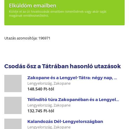
Elküldöm emailben
Küldje el az út hivatkozását emailben ismerősének vagy akár saját
magának emlékeztetőként.
Utazás azonosítója: 196971
Csodás ősz a Tátrában hasonló utazások
Zakopane és a Lengyel-Tátra: négy nap, megannyi élmény
Lengyelország, Zakopane
148.540 Ft-tól
Télindító túra Zakopanéban és a Lengyel-Tátrában
Lengyelország, Zakopane
132.745 Ft-tól
Kalandozás Dél-Lengyelországban
Lengyelország, Zakopane