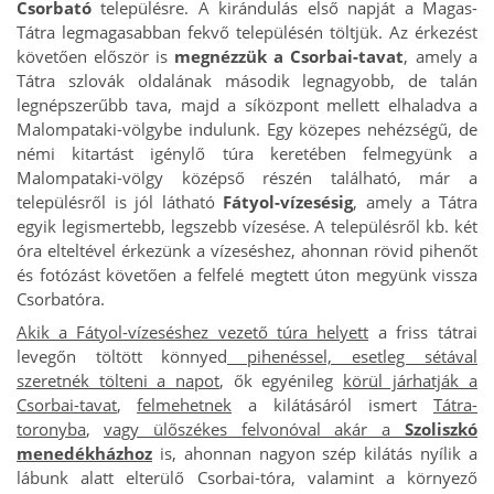
Csorbató
településre. A kirándulás első napját a Magas-
Tátra legmagasabban fekvő településén töltjük. Az érkezést
követően először is
megnézzük a Csorbai-tavat
, amely a
Tátra szlovák oldalának második legnagyobb, de talán
legnépszerűbb tava, majd a síközpont mellett elhaladva a
Malompataki-völgybe indulunk. Egy közepes nehézségű, de
némi kitartást igénylő túra keretében felmegyünk a
Malompataki-völgy középső részén található, már a
településről is jól látható
Fátyol-vízesésig
, amely a Tátra
egyik legismertebb, legszebb vízesése. A településről kb. két
óra elteltével érkezünk a vízeséshez, ahonnan rövid pihenőt
és fotózást követően a felfelé megtett úton megyünk vissza
Csorbatóra.
Akik a Fátyol-vízeséshez vezető túra helyett
a friss tátrai
levegőn töltött könnyed
pihenéssel, esetleg sétával
szeretnék tölteni a napot
, ők egyénileg
körül járhatják a
Csorbai-tavat
,
felmehetnek
a kilátásáról ismert
Tátra-
toronyba
,
vagy ülőszékes felvonóval akár a
Szoliszkó
menedékházhoz
is, ahonnan nagyon szép kilátás nyílik a
lábunk alatt elterülő Csorbai-tóra, valamint a környező