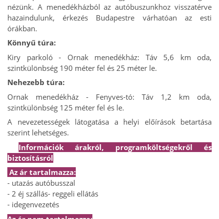
nézünk. A menedékházból az autóbuszunkhoz visszatérve
hazaindulunk, érkezés Budapestre várhatóan az esti
órákban.
Könnyű túra:
Kiry parkoló - Ornak menedékház: Táv 5,6 km oda,
szintkülönbség 190 méter fel és 25 méter le.
Nehezebb túra:
Ornak menedékház - Fenyves-tó: Táv 1,2 km oda,
szintkülönbség 125 méter fel és le.
A nevezetességek látogatása a helyi előírások betartása
szerint lehetséges.
Információk árakról, programköltségekről és
biztosításról
Az ár tartalmazza:
- utazás autóbusszal
- 2 éj szállás
- reggeli ellátás
- idegenvezetés
Az ár nem tartalmazza: