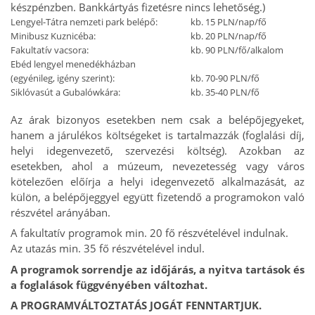
készpénzben. Bankkártyás fizetésre nincs lehetőség.)
Lengyel-Tátra nemzeti park belépő:
kb. 15 PLN/nap/fő
Minibusz Kuznicéba:
kb. 20 PLN/nap/fő
Fakultatív vacsora:
kb. 90 PLN/fő/alkalom
Ebéd lengyel menedékházban
(egyénileg, igény szerint):
kb. 70-90 PLN/fő
Siklóvasút a Gubalówkára:
kb. 35-40 PLN/fő
Az árak bizonyos esetekben nem csak a belépőjegyeket,
hanem a járulékos költségeket is tartalmazzák (foglalási díj,
helyi idegenvezető, szervezési költség). Azokban az
esetekben, ahol a múzeum, nevezetesség vagy város
kötelezően előírja a helyi idegenvezető alkalmazását, az
külön, a belépőjeggyel együtt fizetendő a programokon való
részvétel arányában.
A fakultatív programok min. 20 fő részvételével indulnak.
Az utazás min. 35 fő részvételével indul.
A programok sorrendje az időjárás, a nyitva tartások és
a foglalások függvényében változhat.
A PROGRAMVÁLTOZTATÁS JOGÁT FENNTARTJUK.