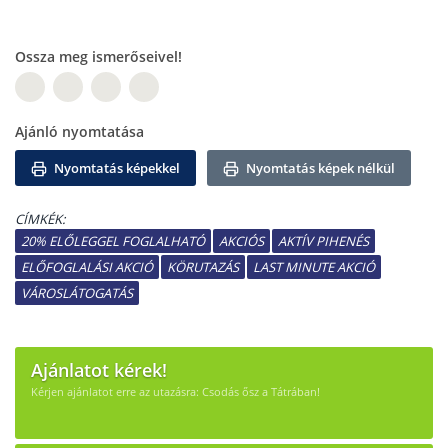
Ossza meg ismerőseivel!
W
Ajánló nyomtatása
Nyomtatás képekkel
Nyomtatás képek nélkül
CÍMKÉK:
20% ELŐLEGGEL FOGLALHATÓ
AKCIÓS
AKTÍV PIHENÉS
ELŐFOGLALÁSI AKCIÓ
KÖRUTAZÁS
LAST MINUTE AKCIÓ
VÁROSLÁTOGATÁS
Ajánlatot kérek!
Kérjen ajánlatot erre az utazásra: Csodás ősz a Tátrában!