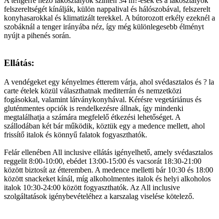
A tengerre néző lakosztályok szintén 34 m?-esek és a lakosztályok
felszereltségét kínálják, külön nappalival és hálószobával, felszerelt
konyhasarokkal és klimatizált terekkel. A bútorozott erkély ezeknél a
szobáknál a tenger irányába néz, így még különlegesebb élményt
nyújt a pihenés során.
Ellátás:
A vendégeket egy kényelmes étterem várja, ahol svédasztalos és ? la
carte ételek közül választhatnak mediterrán és nemzetközi
fogásokkal, valamint látványkonyhával. Kérésre vegetáriánus és
gluténmentes opciók is rendelkezésre állnak, így mindenki
megtalálhatja a számára megfelelő étkezési lehetőséget. A
szállodában két bár működik, köztük egy a medence mellett, ahol
frissítő italok és könnyű falatok fogyaszthatók.
Felár ellenében All inclusive ellátás igényelhető, amely svédasztalos
reggelit 8:00-10:00, ebédet 13:00-15:00 és vacsorát 18:30-21:00
között biztosít az étteremben. A medence melletti bár 10:30 és 18:00
között snackeket kínál, míg alkoholmentes italok és helyi alkoholos
italok 10:30-24:00 között fogyaszthatók. Az All inclusive
szolgáltatások igénybevételéhez a karszalag viselése kötelező.