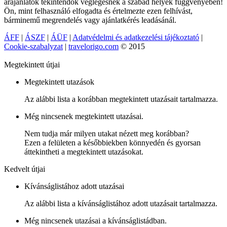
árajánlatok tekintendők véglegesnek a szabad helyek függvényében!
Ön, mint felhasználó elfogadta és értelmezte ezen felhívást,
bárminemű megrendelés vagy ajánlatkérés leadásánál.
ÁFF
|
ÁSZF
|
ÁÜF
|
Adatvédelmi és adatkezelési tájékoztató
|
Cookie-szabalyzat
|
travelorigo.com
© 2015
Megtekintett útjai
Megtekintett utazások
Az alábbi lista a korábban megtekintett utazásait tartalmazza.
Még nincsenek megtekintett utazásai.
Nem tudja már milyen utakat nézett meg korábban?
Ezen a felületen a későbbiekben könnyedén és gyorsan
áttekintheti a megtekintett utazásokat.
Kedvelt útjai
Kívánságlistához adott utazásai
Az alábbi lista a kívánságlistához adott utazásait tartalmazza.
Még nincsenek utazásai a kívánságlistádban.