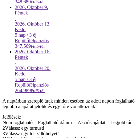
348.689
Ft/fő-től
2026. Október
9.
Péntek
-
2026. Október
13.
Kedd
5 nap / 3 éj
Repülő
félpanziós
347.569
Ft/fő-től
2026. Október
16.
Péntek
-
2026. Október
20.
Kedd
5 nap / 3 éj
Repülő
félpanziós
264.989
Ft/fő-től
A naptárban szereplő árak minden esetben az adott napon foglalható
legjobb alapárat jelölik és egy főre vonatkoznak!
Jelölések:
Nem foglalható
Foglalható dátum
Akciós ajánlat
Legjobb ár
2
Válassz egy turnust!
3
Válassz egy felszállóhelyet!