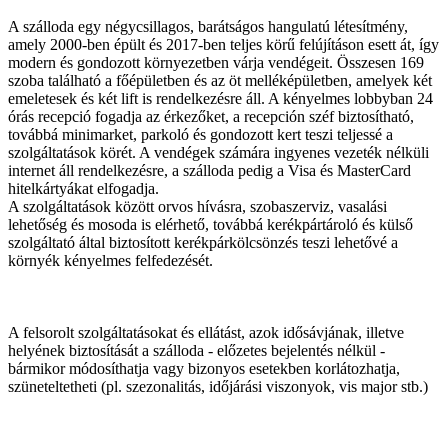
A szálloda egy négycsillagos, barátságos hangulatú létesítmény,
amely 2000-ben épült és 2017-ben teljes körű felújításon esett át, így
modern és gondozott környezetben várja vendégeit. Összesen 169
szoba található a főépületben és az öt melléképületben, amelyek két
emeletesek és két lift is rendelkezésre áll. A kényelmes lobbyban 24
órás recepció fogadja az érkezőket, a recepción széf biztosítható,
továbbá minimarket, parkoló és gondozott kert teszi teljessé a
szolgáltatások körét. A vendégek számára ingyenes vezeték nélküli
internet áll rendelkezésre, a szálloda pedig a Visa és MasterCard
hitelkártyákat elfogadja.
A szolgáltatások között orvos hívásra, szobaszerviz, vasalási
lehetőség és mosoda is elérhető, továbbá kerékpártároló és külső
szolgáltató által biztosított kerékpárkölcsönzés teszi lehetővé a
környék kényelmes felfedezését.
A felsorolt szolgáltatásokat és ellátást, azok idősávjának, illetve
helyének biztosítását a szálloda - előzetes bejelentés nélkül -
bármikor módosíthatja vagy bizonyos esetekben korlátozhatja,
szüneteltetheti (pl. szezonalitás, időjárási viszonyok, vis major stb.)