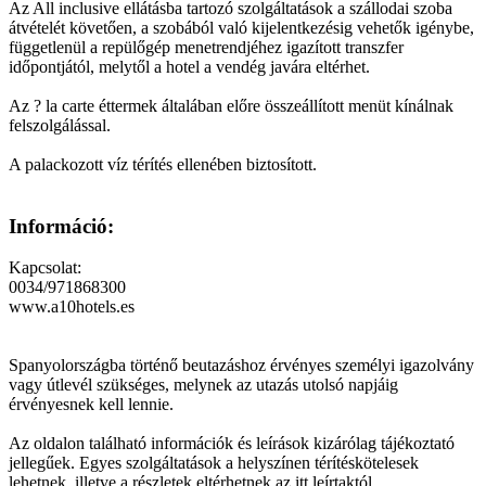
Az All inclusive ellátásba tartozó szolgáltatások a szállodai szoba
átvételét követően, a szobából való kijelentkezésig vehetők igénybe,
függetlenül a repülőgép menetrendjéhez igazított transzfer
időpontjától, melytől a hotel a vendég javára eltérhet.
Az ? la carte éttermek általában előre összeállított menüt kínálnak
felszolgálással.
A palackozott víz térítés ellenében biztosított.
Információ:
Kapcsolat:
0034/971868300
www.a10hotels.es
Spanyolországba történő beutazáshoz érvényes személyi igazolvány
vagy útlevél szükséges, melynek az utazás utolsó napjáig
érvényesnek kell lennie.
Az oldalon található információk és leírások kizárólag tájékoztató
jellegűek. Egyes szolgáltatások a helyszínen térítéskötelesek
lehetnek, illetve a részletek eltérhetnek az itt leírtaktól.