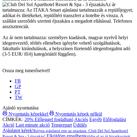
Az ár
tartalmazza: Az ITAKA Smart ajánlatai tartalmazzák a repülőjegyet,
adókat és illetékeket, repülőtéri transzfert a hotelbe és vissza. A
szállást szerződés szerinti éjszakára a megadott ellátással. Telefonos
asszisztenciát.
Az ár nem tartalmazza: személyes kiadások, magyar nyelvű helyi
idegenvezető, térítés ellenében igénybe vehető szolgáltatások,
fakultatív kirándulások, a helyszínen fizetendő idegenforgalmi adó
(3-5 EUR/ fő/éj kategóriától függően).
Ossza meg ismerőseivel!
FB
GP
PT
TW
Ajánló nyomtatása
Nyomtatás képekkel
Nyomtatás képek nélkül
CÍMKÉK:
20% Előleggel foglalható
Akciós
Egyéb
Előfoglalási
Akció
Last minute akció
Tengerpart
Üdülés
Ajánlatot kérek!
Kérjen ajánlatot erre az utazásra: Club Del Sol Aparthotel
Elküldöm emailben
Resort & Spa - 3 éjszakás!
Küldje el az út hivatkozását