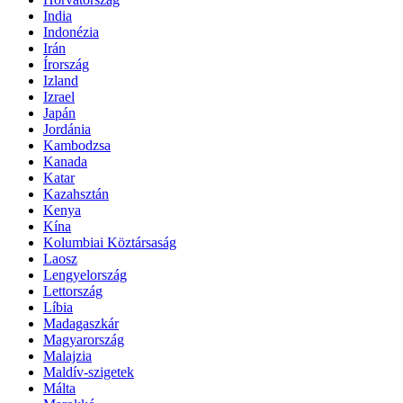
India
Indonézia
Irán
Írország
Izland
Izrael
Japán
Jordánia
Kambodzsa
Kanada
Katar
Kazahsztán
Kenya
Kína
Kolumbiai Köztársaság
Laosz
Lengyelország
Lettország
Líbia
Madagaszkár
Magyarország
Malajzia
Maldív-szigetek
Málta