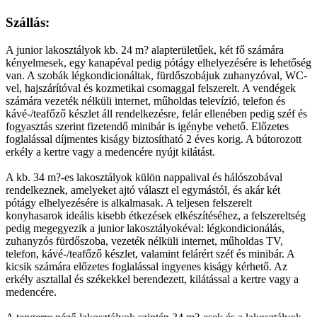
Szállás:
A junior lakosztályok kb. 24 m? alapterületűek, két fő számára
kényelmesek, egy kanapéval pedig pótágy elhelyezésére is lehetőség
van. A szobák légkondicionáltak, fürdőszobájuk zuhanyzóval, WC-
vel, hajszárítóval és kozmetikai csomaggal felszerelt. A vendégek
számára vezeték nélküli internet, műholdas televízió, telefon és
kávé-/teafőző készlet áll rendelkezésre, felár ellenében pedig széf és
fogyasztás szerint fizetendő minibár is igénybe vehető. Előzetes
foglalással díjmentes kiságy biztosítható 2 éves korig. A bútorozott
erkély a kertre vagy a medencére nyújt kilátást.
A kb. 34 m?-es lakosztályok külön nappalival és hálószobával
rendelkeznek, amelyeket ajtó választ el egymástól, és akár két
pótágy elhelyezésére is alkalmasak. A teljesen felszerelt
konyhasarok ideális kisebb étkezések elkészítéséhez, a felszereltség
pedig megegyezik a junior lakosztályokéval: légkondicionálás,
zuhanyzós fürdőszoba, vezeték nélküli internet, műholdas TV,
telefon, kávé-/teafőző készlet, valamint felárért széf és minibár. A
kicsik számára előzetes foglalással ingyenes kiságy kérhető. Az
erkély asztallal és székekkel berendezett, kilátással a kertre vagy a
medencére.