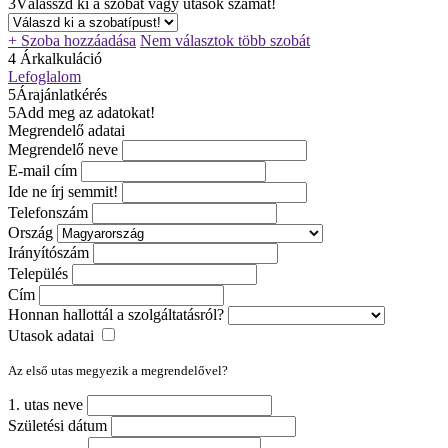
3
Válasszd ki a szobát vagy utasok számát!
+ Szoba hozzáadása
Nem választok több szobát
4
Árkalkuláció
Lefoglalom
5
Árajánlatkérés
5
Add meg az adatokat!
Megrendelő adatai
Megrendelő neve
E-mail cím
Ide ne írj semmit!
Telefonszám
Ország
Irányítószám
Település
Cím
Honnan hallottál a szolgáltatásról?
Utasok adatai
Az első utas megyezik a megrendelővel?
1. utas neve
Születési dátum