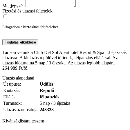
Megjegyzés
Fizetési és utazási feltételek
Elfogadom a biztosítási feltételeket
Foglalás elküldése
Tartson velünk a Club Del Sol Aparthotel Resort & Spa - 3 éjszakás
utazásra! A kiutazás repülővel történik, félpanziós ellátással. Az
utazás időtartama 5 nap / 3 éjszaka. Az utazás legjobb alapára
264.989 Ft/fő.
Utazás alapadatai
Út típusa:
Üdülés
Kiutazás:
Repülő
Ellátás:
félpanziós
Turnusok:
5 nap / 3 éjszaka
Utazás azonosítója:
243328
Kívánságlistára teszem