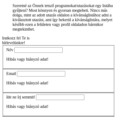
Szeretné az Önnek tetsző programokat/utazásokat egy listába
gyűjteni? Most könnyen és gyorsan megteheti. Nincs más
dolga, mint az adott utazás oldalon a kívánságlistához adni a
kiválasztott utazást, ami így bekerül a kívánságlistára, melyet
később ezen a felületen vagy profil oldaladon bármikor
megtekinthet.
Iratkozz fel Te is
hírlevelünkre!
Név
Hibás vagy hiányzó adat!
Email
Hibás vagy hiányzó adat!
Ide ne írj semmit!
Hibás vagy hiányzó adat!