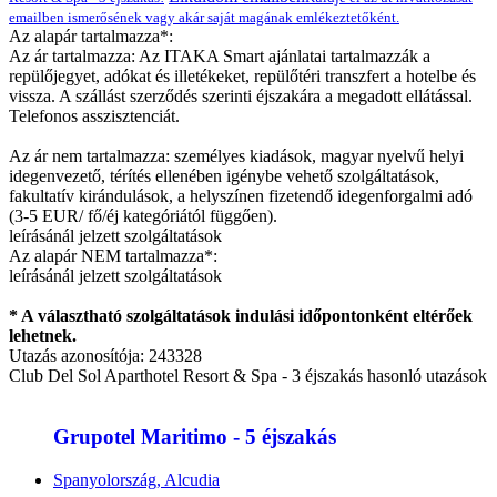
emailben ismerősének vagy akár saját magának emlékeztetőként.
Az alapár tartalmazza*:
Az ár tartalmazza: Az ITAKA Smart ajánlatai tartalmazzák a
repülőjegyet, adókat és illetékeket, repülőtéri transzfert a hotelbe és
vissza. A szállást szerződés szerinti éjszakára a megadott ellátással.
Telefonos asszisztenciát.
Az ár nem tartalmazza: személyes kiadások, magyar nyelvű helyi
idegenvezető, térítés ellenében igénybe vehető szolgáltatások,
fakultatív kirándulások, a helyszínen fizetendő idegenforgalmi adó
(3-5 EUR/ fő/éj kategóriától függően).
leírásánál jelzett szolgáltatások
Az alapár NEM tartalmazza*:
leírásánál jelzett szolgáltatások
* A választható szolgáltatások indulási időpontonként eltérőek
lehetnek.
Utazás azonosítója: 243328
Club Del Sol Aparthotel Resort & Spa - 3 éjszakás hasonló utazások
Grupotel Maritimo - 5 éjszakás
Spanyolország, Alcudia