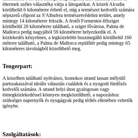
éttermek széles választéka várja a látogatókat. A közeli Alcudia
körülbelül 6 kilométerre érhető el, míg a természet kedvelői számára
népszerű célpont az S'Albufera természetvédelmi terület, amely
mintegy 14 kilométerre fekszik. A festői Formentor-félsziget
körülbelül 20 kilométerre található, a sziget fővárosa, Palma de
Mallorca pedig nagyjából 59 kilométerre helyezkedik el. A
közlekedés kényelmes, a legközelebbi buszmegálló körülbelül 160
méterre található, a Palma de Mallorca repülőtér pedig mintegy 65
kilométeres távolságból közelíthető meg.
Tengerpart:
A közelben található nyilvános, homokos strand lassan mélyülő
partszakaszával ideális választás családok és a nyugodt fürdőzés
kedvelői számára. A strand helyi úton gyalogosan vagy
tömegközlekedéssel könnyen megközelíthető, a napozáshoz
szükséges napernyők és nyugágyak pedig térítés ellenében vehetők
igénybe.
Szolgáltatások: