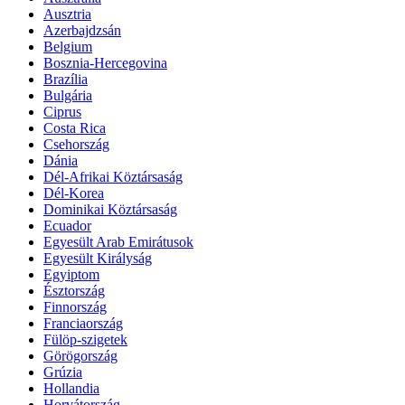
Ausztria
Azerbajdzsán
Belgium
Bosznia-Hercegovina
Brazília
Bulgária
Ciprus
Costa Rica
Csehország
Dánia
Dél-Afrikai Köztársaság
Dél-Korea
Dominikai Köztársaság
Ecuador
Egyesült Arab Emirátusok
Egyesült Királyság
Egyiptom
Észtország
Finnország
Franciaország
Fülöp-szigetek
Görögország
Grúzia
Hollandia
Horvátország