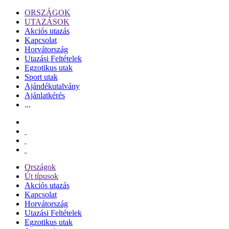
ORSZÁGOK
UTAZÁSOK
Akciós utazás
Kapcsolat
Horvátország
Utazási Feltételek
Egzotikus utak
Sport utak
Ajándékutalvány
Ajánlatkérés
...
Országok
Út típusok
Akciós utazás
Kapcsolat
Horvátország
Utazási Feltételek
Egzotikus utak