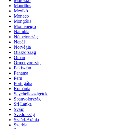
Marokkó
Mauritius
Mexikó
Monaco
Mongólia
Montenegro
Namíbia
Németország
Nepál
Norvégia
Olaszország
Omán
Örményország
Pakisztán
Panama
Peru
Portugália
Románia
Seychelle-szigetek
Spanyolország
Srí Lanka
Svájc
Svédország
Szaúd-Arábia
Szerbia