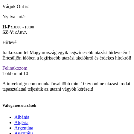
Várjuk Önt is!
Nyitva tartás
H-P:
10:00 - 18:00
SZ-V:
ZÁRVA
Hírlevél
Iratkozzon fel Magyarország egyik legszínesebb utazási hírlevelére!
Értesüljön időben a legfrissebb utazási akciókról és érdekes hírekről!
Feliratkozom
Több mint 10
A travelorigo.com munkatársai több mint 10 év online utazási irodai
tapasztalattal teljesítik az utazni vágyók kéréseit!
Válogatott utazások
Albánia
Algéria
Argentína
Ausztrália