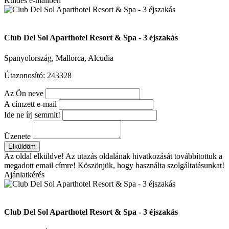
Küldés e-mailben
Club Del Sol Aparthotel Resort & Spa - 3 éjszakás
Spanyolország, Mallorca, Alcudia
Útazonosító: 243328
Az Ön neve
A címzett e-mail
Ide ne írj semmit!
Üzenete
Elküldöm
Az oldal elküldve!
Az utazás oldalának hivatkozását továbbítottuk a
megadott email címre! Köszönjük, hogy használta szolgáltatásunkat!
Ajánlatkérés
Club Del Sol Aparthotel Resort & Spa - 3 éjszakás