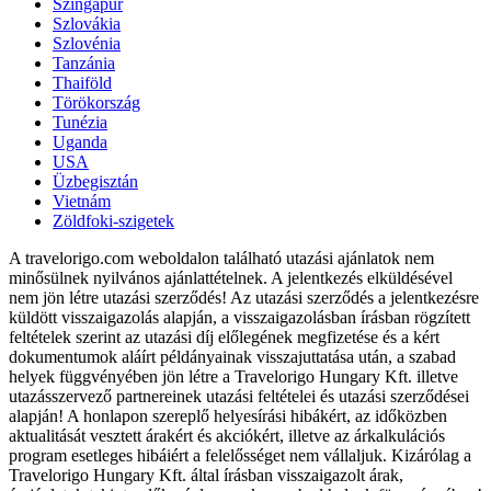
Szingapúr
Szlovákia
Szlovénia
Tanzánia
Thaiföld
Törökország
Tunézia
Uganda
USA
Üzbegisztán
Vietnám
Zöldfoki-szigetek
A travelorigo.com weboldalon található utazási ajánlatok nem
minősülnek nyilvános ajánlattételnek. A jelentkezés elküldésével
nem jön létre utazási szerződés! Az utazási szerződés a jelentkezésre
küldött visszaigazolás alapján, a visszaigazolásban írásban rögzített
feltételek szerint az utazási díj előlegének megfizetése és a kért
dokumentumok aláírt példányainak visszajuttatása után, a szabad
helyek függvényében jön létre a Travelorigo Hungary Kft. illetve
utazásszervező partnereinek utazási feltételei és utazási szerződései
alapján! A honlapon szereplő helyesírási hibákért, az időközben
aktualitását vesztett árakért és akciókért, illetve az árkalkulációs
program esetleges hibáiért a felelősséget nem vállaljuk. Kizárólag a
Travelorigo Hungary Kft. által írásban visszaigazolt árak,