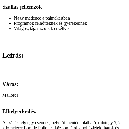
Szállás jellemzők
Nagy medence a pálmakertben
Programok felnőtteknek és gyerekeknek
Világos, tágas szobák erkéllyel
Leírás:
Város:
Mallorca
Elhelyezkedés:
A szálláshely egy csendes, helyi út mentén található, mintegy 5,5
kilométerre Port de Pollença központjától, ahol üzletek, bárok és