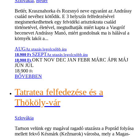
Szlovákia
,
Betlér
Betlér, Krasznahorka és Rozsnyó neve egyaránt az Andrássy
család nevéhez kötődik. E 3 helyszín felfedezésével
megismerkedhetnek egy felvidéki arisztokrata család
történetével, életével, megtudhatják miért kapta a Vasgróf
becenevet Andrássy Manó, miért gondolnak ma is hálával a
környék lakói a...
AUG
Az utazás legolcsóbb ára
SZEPT
18.900 Ft
Az utazás legolcsóbb ára
OKT
NOV
DEC
JAN
FEBR
MÁRC
ÁPR
MÁJ
18.900 Ft
JÚN
JÚL
18.900
Ft
BŐVEBBEN
Tatratea felfedezése és a
Thököly-vár
Szlovákia
Tartson velünk egy magával ragadó utazásra a Poprád folyása
mellett fekvő Késmárk (Kežmarok) városba, mely a Magas-