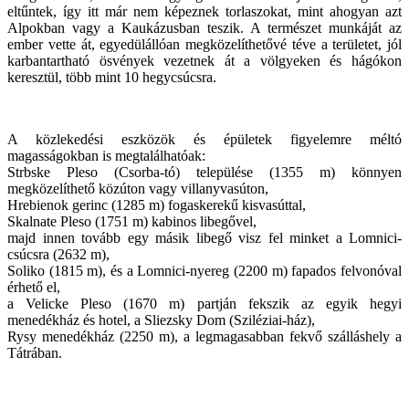
eltűntek, így itt már nem képeznek torlaszokat, mint ahogyan azt
Alpokban vagy a Kaukázusban teszik. A természet munkáját az
ember vette át, egyedülállóan megközelíthetővé téve a területet, jól
karbantartható ösvények vezetnek át a völgyeken és hágókon
keresztül, több mint 10 hegycsúcsra.
A közlekedési eszközök és épületek figyelemre méltó
magasságokban is megtalálhatóak:
Strbske Pleso (Csorba-tó) települése (1355 m) könnyen
megközelíthető közúton vagy villanyvasúton,
Hrebienok gerinc (1285 m) fogaskerekű kisvasúttal,
Skalnate Pleso (1751 m) kabinos libegővel,
majd innen tovább egy másik libegő visz fel minket a Lomnici-
csúcsra (2632 m),
Soliko (1815 m), és a Lomnici-nyereg (2200 m) fapados felvonóval
érhető el,
a Velicke Pleso (1670 m) partján fekszik az egyik hegyi
menedékház és hotel, a Sliezsky Dom (Sziléziai-ház),
Rysy menedékház (2250 m), a legmagasabban fekvő szálláshely a
Tátrában.