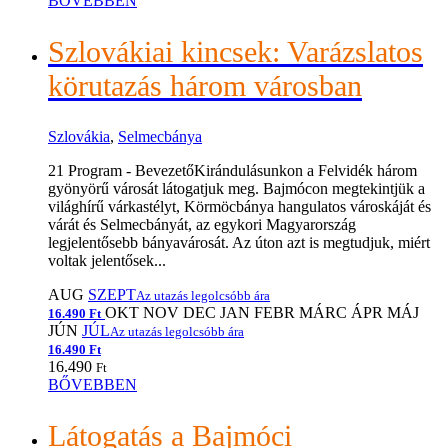
BŐVEBBEN
Szlovákiai kincsek: Varázslatos
körutazás három városban
Szlovákia
,
Selmecbánya
21 Program - BevezetőKirándulásunkon a Felvidék három
gyönyörű városát látogatjuk meg. Bajmócon megtekintjük a
világhírű várkastélyt, Körmöcbánya hangulatos városkáját és
várát és Selmecbányát, az egykori Magyarország
legjelentősebb bányavárosát. Az úton azt is megtudjuk, miért
voltak jelentősek...
AUG
SZEPT
Az utazás legolcsóbb ára
OKT
NOV
DEC
JAN
FEBR
MÁRC
ÁPR
MÁJ
16.490 Ft
JÚN
JÚL
Az utazás legolcsóbb ára
16.490 Ft
16.490
Ft
BŐVEBBEN
Látogatás a Bajmóci