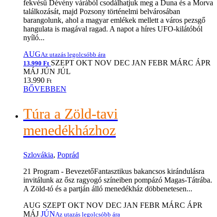
fekvésű Dévény várából csodálhatjuk meg a Duna és a Morva
találkozását, majd Pozsony történelmi belvárosában
barangolunk, ahol a magyar emlékek mellett a város pezsgő
hangulata is magával ragad. A napot a híres UFO-kilátóból
nyíló...
AUG
Az utazás legolcsóbb ára
SZEPT
OKT
NOV
DEC
JAN
FEBR
MÁRC
ÁPR
13.990 Ft
MÁJ
JÚN
JÚL
13.990
Ft
BŐVEBBEN
Túra a Zöld-tavi
menedékházhoz
Szlovákia
,
Poprád
21 Program - BevezetőFantasztikus bakancsos kirándulásra
invitálunk az ősz ragyogó színeiben pompázó Magas-Tátrába.
A Zöld-tó és a partján álló menedékház döbbenetesen...
AUG
SZEPT
OKT
NOV
DEC
JAN
FEBR
MÁRC
ÁPR
MÁJ
JÚN
Az utazás legolcsóbb ára