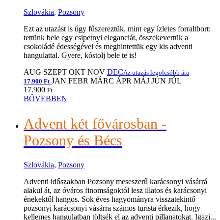
Szlovákia
,
Pozsony
Ezt az utazást is úgy fűszereztük, mint egy ízletes forraltbort:
tettünk bele egy csipetnyi eleganciát, összekevertük a
csokoládé édességével és meghintettük egy kis adventi
hangulattal. Gyere, kóstolj bele te is!
AUG
SZEPT
OKT
NOV
DEC
Az utazás legolcsóbb ára
JAN
FEBR
MÁRC
ÁPR
MÁJ
JÚN
JÚL
17.900 Ft
17.900
Ft
BŐVEBBEN
Advent két fővárosban -
Pozsony és Bécs
Szlovákia
,
Pozsony
Adventi időszakban Pozsony meseszerű karácsonyi vásárrá
alakul át, az óváros finomságoktól lesz illatos és karácsonyi
énekektől hangos. Sok éves hagyományra visszatekintő
pozsonyi karácsonyi vásárra számos turista érkezik, hogy
kellemes hangulatban töltsék el az adventi pillanatokat. Igazi...