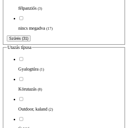
félpanziós
(3)
nincs megadva
(17)
Szűrés
(31)
Utazás típusa
Gyalogtúra
(1)
Körutazás
(8)
Outdoor, kaland
(2)