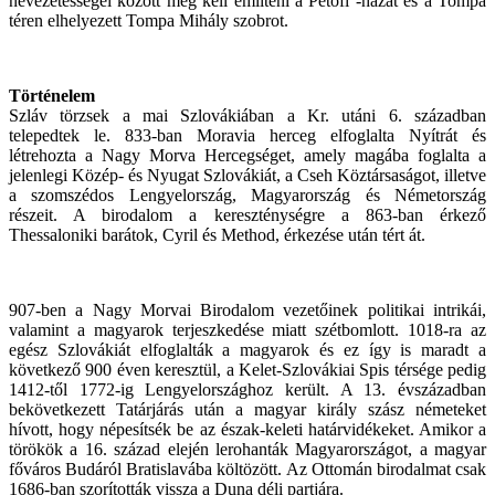
nevezetességei között meg kell említeni a Petőfi -házat és a Tompa
téren elhelyezett Tompa Mihály szobrot.
Történelem
Szláv törzsek a mai Szlovákiában a Kr. utáni 6. században
telepedtek le. 833-ban Moravia herceg elfoglalta Nyítrát és
létrehozta a Nagy Morva Hercegséget, amely magába foglalta a
jelenlegi Közép- és Nyugat Szlovákiát, a Cseh Köztársaságot, illetve
a szomszédos Lengyelország, Magyarország és Németország
részeit. A birodalom a kereszténységre a 863-ban érkező
Thessaloniki barátok, Cyril és Method, érkezése után tért át.
907-ben a Nagy Morvai Birodalom vezetőinek politikai intrikái,
valamint a magyarok terjeszkedése miatt szétbomlott. 1018-ra az
egész Szlovákiát elfoglalták a magyarok és ez így is maradt a
következő 900 éven keresztül, a Kelet-Szlovákiai Spis térsége pedig
1412-től 1772-ig Lengyelországhoz került. A 13. évszázadban
bekövetkezett Tatárjárás után a magyar király szász németeket
hívott, hogy népesítsék be az észak-keleti határvidékeket. Amikor a
törökök a 16. század elején lerohanták Magyarországot, a magyar
főváros Budáról Bratislavába költözött. Az Ottomán birodalmat csak
1686-ban szorították vissza a Duna déli partjára.