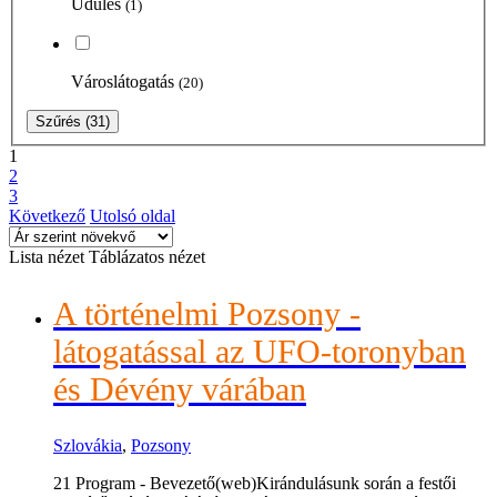
Üdülés
(1)
Városlátogatás
(20)
Szűrés
(31)
1
2
3
Következő
Utolsó oldal
Lista nézet
Táblázatos nézet
A történelmi Pozsony -
látogatással az UFO-toronyban
és Dévény várában
Szlovákia
,
Pozsony
21 Program - Bevezető(web)Kirándulásunk során a festői