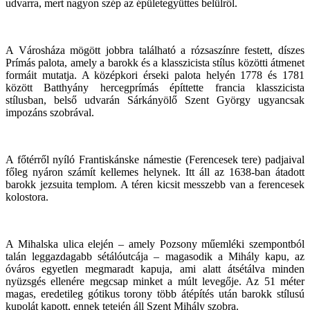
udvarra, mert nagyon szép az épületegyüttes belülről.
A Városháza mögött jobbra található a rózsaszínre festett, díszes
Prímás palota, amely a barokk és a klasszicista stílus közötti átmenet
formáit mutatja. A középkori érseki palota helyén 1778 és 1781
között Batthyány hercegprímás építtette francia klasszicista
stílusban, belső udvarán Sárkányölő Szent György ugyancsak
impozáns szobrával.
A főtérről nyíló Frantiskánske námestie (Ferencesek tere) padjaival
főleg nyáron számít kellemes helynek. Itt áll az 1638-ban átadott
barokk jezsuita templom. A téren kicsit messzebb van a ferencesek
kolostora.
A Mihalska ulica elején – amely Pozsony műemléki szempontból
talán leggazdagabb sétálóutcája – magasodik a Mihály kapu, az
óváros egyetlen megmaradt kapuja, ami alatt átsétálva minden
nyüzsgés ellenére megcsap minket a múlt levegője. Az 51 méter
magas, eredetileg gótikus torony több átépítés után barokk stílusú
kupolát kapott, ennek tetején áll Szent Mihály szobra.