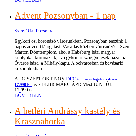
Advent Pozsonyban - 1 nap
Szlovákia
,
Pozsony
Egykori ősi koronázó városunkban, Pozsonyban teszünk 1
napos adventi látogatást. Vásárlás közben városnézés: Szent
Márton Dómtemplom, ahol a Habsburg-házi magyar
királyokat koronázták, az egykori országgyűlések háza, az
Óváros háza, a Mihály-kapu. A belvárosban és bevásárló
központokban...
AUG
SZEPT
OKT
NOV
DEC
Az utazás legolcsóbb ára
JAN
FEBR
MÁRC
ÁPR
MÁJ
JÚN
JÚL
17.990 Ft
17.990
Ft
BŐVEBBEN
A betléri Andrássy kastély és
Krasznahorka