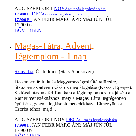
AUG
SZEPT
OKT
NOV
Az utazás legolcsóbb ára
DEC
17.900 Ft
Az utazás legolcsóbb ára
JAN
FEBR
MÁRC
ÁPR
MÁJ
JÚN
JÚL
17.900 Ft
17.900
Ft
BŐVEBBEN
Magas-Tátra, Advent,
Jégtemplom - 1 nap
Szlovákia
, Ótátrafüred (Stary Smokovec)
December 06.Indulás Magyarországról Ótátrafüredre,
útközben az adventi vásárok meglátogatása (Kassa , Eperjes).
Siklóval utazunk fel Tarajkára a Jégtemplomhoz, majd séta a
Rainer menedékházhoz, mely a Magas-Tátra legrégebben
épült és egyben a legkisebb menedékháza. Elmegyünk a
Csorba-tóhoz, majd...
AUG
SZEPT
OKT
NOV
DEC
Az utazás legolcsóbb ára
JAN
FEBR
MÁRC
ÁPR
MÁJ
JÚN
JÚL
17.990 Ft
17.990
Ft
BŐVEBBEN