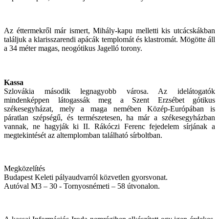
Az éttermekről már ismert, Mihály-kapu melletti kis utcácskákban
találjuk a klarisszarendi apácák templomát és klastromát. Mögötte áll
a 34 méter magas, neogótikus Jagelló torony.
Kassa
Szlovákia második legnagyobb városa. Az idelátogatók
mindenképpen látogassák meg a Szent Erzsébet gótikus
székesegyházat, mely a maga nemében Közép-Európában is
páratlan szépségű, és természetesen, ha már a székesegyházban
vannak, ne hagyják ki II. Rákóczi Ferenc fejedelem sírjának a
megtekintését az altemplomban található sírboltban.
Megközelítés
Budapest Keleti pályaudvarról közvetlen gyorsvonat.
Autóval M3 – 30 - Tornyosnémeti – 58 útvonalon.