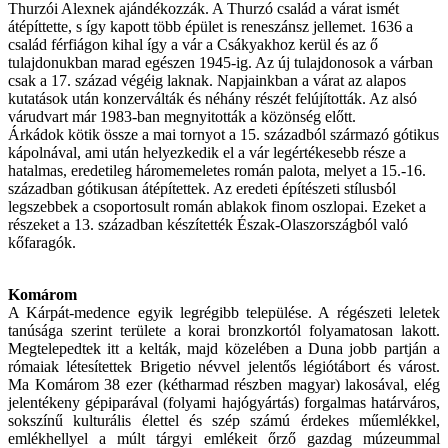
Thurzói Alexnek ajándékozzák. A Thurzó család a várat ismét
átépíttette, s így kapott több épület is reneszánsz jellemet. 1636 a
család férfiágon kihal így a vár a Csákyakhoz kerül és az ő
tulajdonukban marad egészen 1945-ig. Az új tulajdonosok a várban
csak a 17. század végéig laknak. Napjainkban a várat az alapos
kutatások után konzerválták és néhány részét felújították. Az alsó
várudvart már 1983-ban megnyitották a közönség előtt.
Árkádok kötik össze a mai tornyot a 15. századból származó gótikus
kápolnával, ami után helyezkedik el a vár legértékesebb része a
hatalmas, eredetileg háromemeletes román palota, melyet a 15.-16.
században gótikusan átépítettek. Az eredeti építészeti stílusból
legszebbek a csoportosult román ablakok finom oszlopai. Ezeket a
részeket a 13. században készítették Észak-Olaszországból való
kőfaragók.
Komárom
A Kárpát-medence egyik legrégibb települése. A régészeti leletek
tanúsága szerint területe a korai bronzkortól folyamatosan lakott.
Megtelepedtek itt a kelták, majd közelében a Duna jobb partján a
rómaiak létesítettek Brigetio névvel jelentős légiótábort és várost.
Ma Komárom 38 ezer (kétharmad részben magyar) lakosával, elég
jelentékeny gépiparával (folyami hajógyártás) forgalmas határváros,
sokszínű kulturális élettel és szép számú érdekes műemlékkel,
emlékhellyel a múlt tárgyi emlékeit őrző gazdag múzeummal