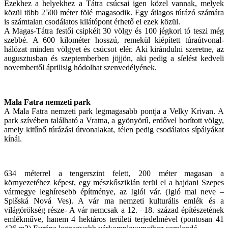
Ezekhez a helyekhez a Tátra csúcsai igen közel vannak, melyek
közül több 2500 méter fölé magasodik. Egy átlagos túrázó számára
is számtalan csodálatos kilátópont érhető el ezek közül.
A Magas-Tátra festői csipkéit 30 völgy és 100 jégkori tó teszi még
szebbé. A 600 kilométer hosszú, remekül kiépített túraútvonal-
hálózat minden völgyet és csúcsot elér. Aki kirándulni szeretne, az
augusztusban és szeptemberben jöjjön, aki pedig a síelést kedveli
novembertől áprilisig hódolhat szenvedélyének.
Mala Fatra nemzeti park
A Mala Fatra nemzeti park legmagasabb pontja a Velky Krivan. A
park szívében található a Vratna, a gyönyörű, erdővel borított völgy,
amely kitűnő túrázási útvonalakat, télen pedig csodálatos sípályákat
kínál.
634 méterrel a tengerszint felett, 200 méter magasan a
környezetéhez képest, egy mészkősziklán terül el a hajdani Szepes
vármegye leghíresebb építménye, az Iglói vár. (Igló mai neve –
Spišská Nová Ves). A vár ma nemzeti kulturális emlék és a
világörökség része- A vár nemcsak a 12. –18. század építészetének
emlékműve, hanem 4 hektáros területi terjedelmével (pontosan 41