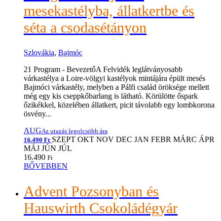
mesekastélyba, állatkertbe és
séta a csodasétányon
Szlovákia
,
Bajmóc
21 Program - BevezetőA Felvidék leglátványosabb
várkastélya a Loire-völgyi kastélyok mintájára épült mesés
Bajmóci várkastély, melyben a Pálfi család öröksége mellett
még egy kis cseppkőbarlang is látható. Körülötte őspark
őzikékkel, közelében állatkert, picit távolabb egy lombkorona
ösvény...
AUG
Az utazás legolcsóbb ára
SZEPT
OKT
NOV
DEC
JAN
FEBR
MÁRC
ÁPR
16.490 Ft
MÁJ
JÚN
JÚL
16.490
Ft
BŐVEBBEN
Advent Pozsonyban és
Hauswirth Csokoládégyár