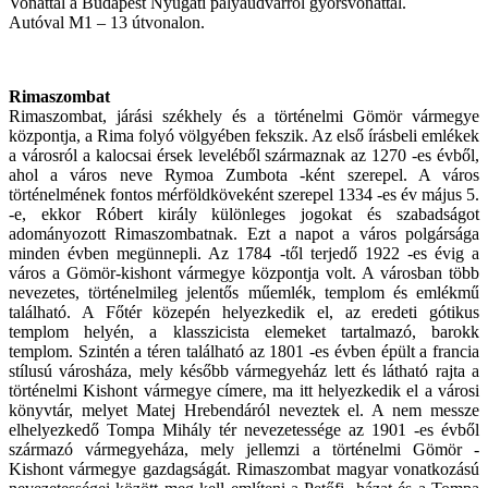
Vonattal a Budapest Nyugati pályaudvarról gyorsvonattal.
Autóval M1 – 13 útvonalon.
Rimaszombat
Rimaszombat, járási székhely és a történelmi Gömör vármegye
központja, a Rima folyó völgyében fekszik. Az első írásbeli emlékek
a városról a kalocsai érsek leveléből származnak az 1270 -es évből,
ahol a város neve Rymoa Zumbota -ként szerepel. A város
történelmének fontos mérföldköveként szerepel 1334 -es év május 5.
-e, ekkor Róbert király különleges jogokat és szabadságot
adományozott Rimaszombatnak. Ezt a napot a város polgársága
minden évben megünnepli. Az 1784 -től terjedő 1922 -es évig a
város a Gömör-kishont vármegye központja volt. A városban több
nevezetes, történelmileg jelentős műemlék, templom és emlékmű
található. A Főtér közepén helyezkedik el, az eredeti gótikus
templom helyén, a klasszicista elemeket tartalmazó, barokk
templom. Szintén a téren található az 1801 -es évben épült a francia
stílusú városháza, mely később vármegyeház lett és látható rajta a
történelmi Kishont vármegye címere, ma itt helyezkedik el a városi
könyvtár, melyet Matej Hrebendáról neveztek el. A nem messze
elhelyezkedő Tompa Mihály tér nevezetessége az 1901 -es évből
származó vármegyeháza, mely jellemzi a történelmi Gömör -
Kishont vármegye gazdagságát. Rimaszombat magyar vonatkozású