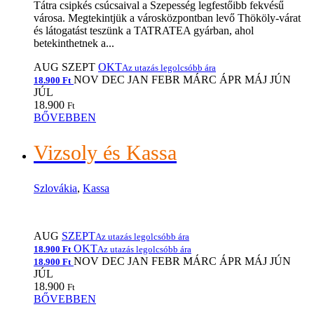
Tátra csipkés csúcsaival a Szepesség legfestőibb fekvésű
városa. Megtekintjük a városközpontban levő Thököly-várat
és látogatást teszünk a TATRATEA gyárban, ahol
betekinthetnek a...
AUG
SZEPT
OKT
Az utazás legolcsóbb ára
NOV
DEC
JAN
FEBR
MÁRC
ÁPR
MÁJ
JÚN
18.900 Ft
JÚL
18.900
Ft
BŐVEBBEN
Vizsoly és Kassa
Szlovákia
,
Kassa
AUG
SZEPT
Az utazás legolcsóbb ára
OKT
18.900 Ft
Az utazás legolcsóbb ára
NOV
DEC
JAN
FEBR
MÁRC
ÁPR
MÁJ
JÚN
18.900 Ft
JÚL
18.900
Ft
BŐVEBBEN