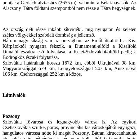
pontja: a Gerlachfalvi-csúcs (2655 m), valamint a Bélai-havasok. Az
Alacsony-Tátra földtani szempontból nem része a Tátra hegységnek.
Az ország déli része inkább síkvidéki, míg nyugaton és keleten
széles völgyekkel szabdalt dombság a jellemző.
Három nagy síkság van az országban: az Erdőháti-alföld a Kis-
Kárpátoktól nyugatra fekszik, a Dunamenti-alföld a Kisalföld
Dunától északra eső folytatása, a Kelet-Szlovákiai-alföld pedig a
Bodrogköz északi folytatása.
Szlovákia határainak hossza 1672 km, ebből Ukrajnával 98 km,
Magyarországgal 679 km, Lengyelországgal 547 km, Ausztriával
106 km, Csehországgal 252 km a közös.
Látnivalók
Pozsony
Szlovákia fővárosa és legnagyobb városa is. Az egykori
Csehszlovákia szürke, poros, provinciális kis városkájából egy igazi,
hangulatos várossá nőtte ki magát Pozsony. Bátran kiruccanhatunk
ide, akár egy hétvégére is, és nem kell attól tartanunk, hogy