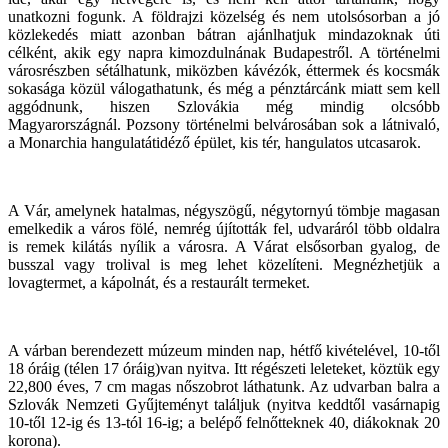
unatkozni fogunk. A földrajzi közelség és nem utolsósorban a jó
közlekedés miatt azonban bátran ajánlhatjuk mindazoknak úti
célként, akik egy napra kimozdulnának Budapestről. A történelmi
városrészben sétálhatunk, miközben kávézók, éttermek és kocsmák
sokasága közül válogathatunk, és még a pénztárcánk miatt sem kell
aggódnunk, hiszen Szlovákia még mindig olcsóbb
Magyarországnál. Pozsony történelmi belvárosában sok a látnivaló,
a Monarchia hangulatátidéző épület, kis tér, hangulatos utcasarok.
A Vár, amelynek hatalmas, négyszögű, négytornyú tömbje magasan
emelkedik a város fölé, nemrég újították fel, udvaráról több oldalra
is remek kilátás nyílik a városra. A Várat elsősorban gyalog, de
busszal vagy trolival is meg lehet közelíteni. Megnézhetjük a
lovagtermet, a kápolnát, és a restaurált termeket.
A várban berendezett múzeum minden nap, hétfő kivételével, 10-től
18 óráig (télen 17 óráig)van nyitva. Itt régészeti leleteket, köztük egy
22,800 éves, 7 cm magas nőszobrot láthatunk. Az udvarban balra a
Szlovák Nemzeti Gyűjteményt találjuk (nyitva keddtől vasárnapig
10-től 12-ig és 13-tól 16-ig; a belépő felnőtteknek 40, diákoknak 20
korona).