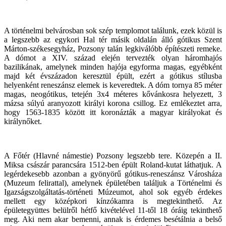
A történelmi belvárosban sok szép templomot találunk, ezek közül is
a legszebb az egykori Hal tér másik oldalán álló gótikus Szent
Márton-székesegyház, Pozsony talán legkiválóbb építészeti remeke.
A dómot a XIV. század elején tervezték olyan háromhajós
bazilikának, amelynek minden hajója egyforma magas, egyébként
majd két évszázadon keresztül épült, ezért a gótikus stílusba
helyenként reneszánsz elemek is keveredtek. A dóm tornya 85 méter
magas, neogótikus, tetején 3x4 méteres kővánkosra helyezett, 3
mázsa súlyú aranyozott királyi korona csillog. Ez emlékeztet arra,
hogy 1563-1835 között itt koronázták a magyar királyokat és
királynőket.
A Főtér (Hlavné námestie) Pozsony legszebb tere. Közepén a II.
Miksa császár parancsára 1512-ben épült Roland-kutat láthatjuk. A
legérdekesebb azonban a gyönyörű gótikus-reneszánsz Városháza
(Muzeum felirattal), amelynek épületében találjuk a Történelmi és
Igazságszolgáltatás-történeti Múzeumot, ahol sok egyéb érdekes
mellett egy középkori kínzókamra is megtekinthető. Az
épületegyüttes belülről hétfő kivételével 11-től 18 óráig tekinthető
meg. Aki nem akar bemenni, annak is érdemes besétálnia a belső