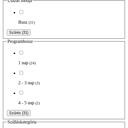
Utazás módja
Busz
(31)
Szűrés
(31)
Programhossz
1 nap
(24)
2 - 3 nap
(3)
4 - 5 nap
(2)
Szűrés
(31)
Szálláskategória