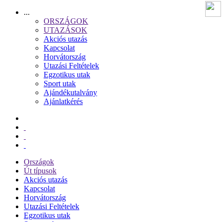
...
ORSZÁGOK
UTAZÁSOK
Akciós utazás
Kapcsolat
Horvátország
Utazási Feltételek
Egzotikus utak
Sport utak
Ajándékutalvány
Ajánlatkérés
Országok
Út típusok
Akciós utazás
Kapcsolat
Horvátország
Utazási Feltételek
Egzotikus utak