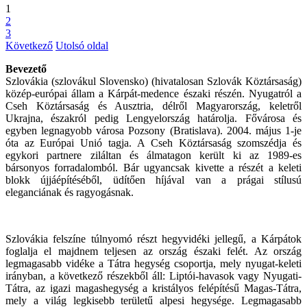
1
2
3
Következő
Utolsó oldal
Bevezető
Szlovákia (szlovákul Slovensko) (hivatalosan Szlovák Köztársaság)
közép-európai állam a Kárpát-medence északi részén. Nyugatról a
Cseh Köztársaság és Ausztria, délről Magyarország, keletről
Ukrajna, északról pedig Lengyelország határolja. Fővárosa és
egyben legnagyobb városa Pozsony (Bratislava). 2004. május 1-je
óta az Európai Unió tagja. A Cseh Köztársaság szomszédja és
egykori partnere ziláltan és álmatagon került ki az 1989-es
bársonyos forradalomból. Bár ugyancsak kivette a részét a keleti
blokk újjáépítéséből, üdítően híjával van a prágai stílusú
eleganciának és ragyogásnak.
Szlovákia felszíne túlnyomó részt hegyvidéki jellegű, a Kárpátok
foglalja el majdnem teljesen az ország északi felét. Az ország
legmagasabb vidéke a Tátra hegység csoportja, mely nyugat-keleti
irányban, a következő részekből áll: Liptói-havasok vagy Nyugati-
Tátra, az igazi magashegység a kristályos felépítésű Magas-Tátra,
mely a világ legkisebb területű alpesi hegysége. Legmagasabb