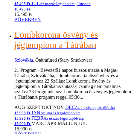
JÚL
15.495 Ft
Az utazás legjobb ára júliusban
18.495 Ft
15.495
Ft
BŐVEBBEN
Lombkorona ösvény és
jégtemplom a Tátrában
Szlovákia
, Ótátrafüred (Stary Smokovec)
21 Program - Bevezető1 napos buszos utazás a Magas-
Tátrába, Szlovákiába, a lombkorona-tanösvényhez és a
jégtemplomhoz.22 Szállás: Lombkorona ösvény és
jégtemplom a TátrábanAz utazási csomag nem tartalmaz
szállást.23 Programleírás: Lombkorona ösvény és jégtemplom
a TátrábanA program reggel 05:30...
AUG
SZEPT
OKT
NOV
DEC
Az utazás legolcsóbb ára
JAN
15.990 Ft
Az utazás legolcsóbb ára
FEBR
15.990 Ft
Az utazás legolcsóbb ára
MÁRC
ÁPR
MÁJ
JÚN
JÚL
15.990 Ft
15.990
Ft