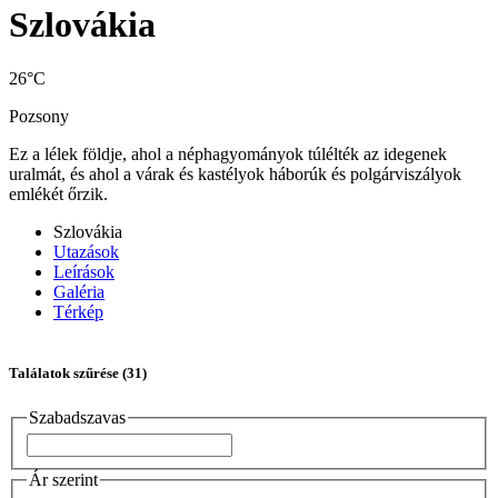
Szlovákia
26°C
Pozsony
Ez a lélek földje, ahol a néphagyományok túlélték az idegenek
uralmát, és ahol a várak és kastélyok háborúk és polgárviszályok
emlékét őrzik.
Szlovákia
Utazások
Leírások
Galéria
Térkép
Találatok szűrése
(31)
Szabadszavas
Ár szerint