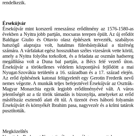
rendelkezik.
Érsekújvár
Érsekújvár mint korszerű reneszánsz erődítmény az 1576-1580-as
években a Nyitra jobb partján, mocsaras terepen épült. Az új erődöt
Baldigar Giulio és Ottavio olasz építészek tervezték, szabályos
hatszögű alaprajza volt, hatalmas fülesbástyákkal a tüzérség
számára. A várfalakat egész hosszukban széles vizesárok vette körül,
amely a Nyitra folyóba torkollott, és a feladata az oszmán hadsereg
megállítása volt a Duna bal partján, a Bécs felé vezető úton.
Érsekújvár a törökellenes védelem központjává fejlődött a mai
Nyugat-Szovákia területén a 16. században és a 17. század elején.
Az erőd építésének katonai felügyeletét egy Gerotin Frederik nevű
nemes végezte. A munkák teljes befejeztével Érsekújvár az Osztrák-
Magyar Monarchia egyik legjobb erődítményévé vált. A város
jelentőségét az a tíz török támadás is bizonyítja, amelyeket az erőd
másfélszáz esztendő alatt élt túl. A tizenöt éves háború folyamán
Érsekújvárt és környékét Ibrahim pasa, nagyvezér és a krími tatárok
pusztították.
Megközelítés