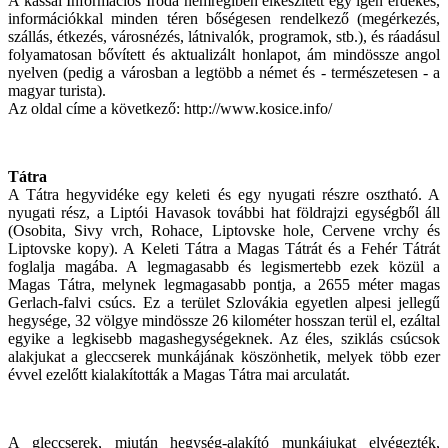
A kassai Információs Iroda nemrégiben elkészített egy igen érdekes,
információkkal minden téren bőségesen rendelkező (megérkezés,
szállás, étkezés, városnézés, látnivalók, programok, stb.), és ráadásul
folyamatosan bővített és aktualizált honlapot, ám mindössze angol
nyelven (pedig a városban a legtöbb a német és - természetesen - a
magyar turista).
Az oldal címe a következő: http://www.kosice.info/
Tátra
A Tátra hegyvidéke egy keleti és egy nyugati részre osztható. A
nyugati rész, a Liptói Havasok további hat földrajzi egységből áll
(Osobita, Sivy vrch, Rohace, Liptovske hole, Cervene vrchy és
Liptovske kopy). A Keleti Tátra a Magas Tátrát és a Fehér Tátrát
foglalja magába. A legmagasabb és legismertebb ezek közül a
Magas Tátra, melynek legmagasabb pontja, a 2655 méter magas
Gerlach-falvi csúcs. Ez a terület Szlovákia egyetlen alpesi jellegű
hegysége, 32 völgye mindössze 26 kilométer hosszan terül el, ezáltal
egyike a legkisebb magashegységeknek. Az éles, sziklás csúcsok
alakjukat a gleccserek munkájának köszönhetik, melyek több ezer
évvel ezelőtt kialakították a Magas Tátra mai arculatát.
A gleccserek, miután hegység-alakító munkájukat elvégezték,