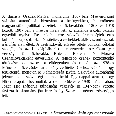
A dualista Osztrák-Magyar monarchia 1867-ban Magyarország
számára autonómiát biztosított a belügyekben, és erőltetett
magyarosítási politikát vezettek be Szlovákiában 1868 és 1918
között. 1907-ben a magyar nyelv lett az általános iskolai oktatás
egyedüli nyelve. Reakcióként erre szlovák értelmiségiek erős
kulturális kapcsolatokat létesítettek a csehekkel, akik viszont osztrák
irányítás alatt éltek. A cseh-szlovák egység ötlete politikai célokat
szolgált, és az I. világháborúban elszenvedett osztrák-magyar
vereség után Szlovákia, Ruténia, Bohémia és Morava
Csehszlovákiaként egyesültek. A fejlettebb csehek központosító
törekvése sok szlovákot elidegenített és miután az 1938-as
Müncheni Szerződés arra kényszeríttette Csehszlovákiát, hogy
területekről mondjon le Németország javára, Szlovákia autonómiát
jelentett be a szövetségi államon belül. Egy nappal azután, hogy
Hitler csapatai bevonultak a cseh területekre 1939 márciusában,
Jozef Tiso (háborús bűnösként végezték ki 1947-ben) vezette
fasiszta bábkormány jött létre és így Szlovákia német szövetséges
lett.
A szovjet csapatok 1945 eleji előrenyomulása láttán egy csehszlovák